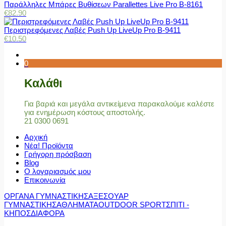
Παράλληλες Μπάρες Βυθίσεων Parallettes Live Pro Β-8161
€
82.90
Περιστρεφόμενες Λαβές Push Up LiveUp Pro Β-9411
€
10.50
0
Καλάθι
Για βαριά και μεγάλα αντικείμενα παρακαλούμε καλέστε
για ενημέρωση κόστους αποστολής.
21 0300 0691
Αρχική
Νέα! Προϊόντα
Γρήγορη πρόσβαση
Blog
Ο λογαριασμός μου
Επικοινωνία
ΟΡΓΑΝΑ ΓΥΜΝΑΣΤΙΚΗΣ
ΑΞΕΣΟΥΑΡ
ΓΥΜΝΑΣΤΙΚΗΣ
ΑΘΛΗΜΑΤΑ
OUTDOOR SPORT
ΣΠΙΤΙ -
ΚΗΠΟΣ
ΔΙΑΦΟΡΑ