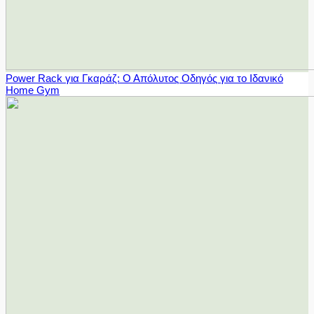
Power Rack για Γκαράζ: Ο Απόλυτος Οδηγός για το Ιδανικό
Home Gym