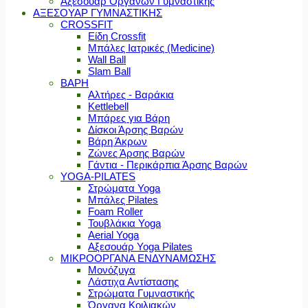
Αξεσουάρ Οργάνων Γυμναστικής
ΑΞΕΣΟΥΑΡ ΓΥΜΝΑΣΤΙΚΗΣ
CROSSFIT
Είδη Crossfit
Μπάλες Ιατρικές (Medicine)
Wall Ball
Slam Ball
ΒΑΡΗ
Αλτήρες - Βαράκια
Kettlebell
Μπάρες για Βάρη
Δίσκοι Άρσης Βαρών
Βάρη Άκρων
Ζώνες Άρσης Βαρών
Γάντια - Περικάρπια Άρσης Βαρών
YOGA-PILATES
Στρώματα Yoga
Μπάλες Pilates
Foam Roller
Τουβλάκια Yoga
Aerial Yoga
Αξεσουάρ Yoga Pilates
ΜΙΚΡΟΟΡΓΑΝΑ ΕΝΔΥΝΑΜΩΣΗΣ
Μονόζυγα
Λάστιχα Αντίστασης
Στρώματα Γυμναστικής
Όργανα Κοιλιακών