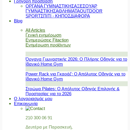
Γρήγορη πρόσβαση
ΟΡΓΑΝΑ ΓΥΜΝΑΣΤΙΚΗΣ
ΑΞΕΣΟΥΑΡ
ΓΥΜΝΑΣΤΙΚΗΣ
ΑΘΛΗΜΑΤΑ
OUTDOOR
SPORT
ΣΠΙΤΙ - ΚΗΠΟΣ
ΔΙΑΦΟΡΑ
Blog
All Articles
Γενική ενημέρωση
Ενημερώσεις Fitaction
Ενημέρωση προϊόντων
Όργανα Γυμναστικής 2026: Ο Πλήρης Οδηγός για το
Ιδανικό Home Gym
Power Rack για Γκαράζ: Ο Απόλυτος Οδηγός για το
Ιδανικό Home Gym
Στρώμα Pilates: Ο Απόλυτος Οδηγός Επιλογής &
Προστασίας για το 2026
Ο λογαριασμός μου
Επικοινωνία
210 300 06 91
Δευτέρα με Παρασκευή,