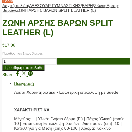
Zoom
Αρχική σελίδα
/
ΑΞΕΣΟΥΑΡ ΓΥΜΝΑΣΤΙΚΗΣ
/
ΒΑΡΗ
/
Ζώνες Άρσης
Βαρών
/
ΖΩΝΗ ΑΡΣΗΣ ΒΑΡΩΝ SPLIT LEATHER (L)
ΖΩΝΗ ΑΡΣΗΣ ΒΑΡΩΝ SPLIT
LEATHER (L)
€
17.96
Παράδοση σε 1 έως 3 μέρες
ΖΩΝΗ
ΑΡΣΗΣ
Προσθήκη στο καλάθι
ΒΑΡΩΝ
SPLIT
Share
LEATHER
Περιγραφή
(L)
ποσότητα
Λοιπά Χαρακτηριστικά:• Εσωτερική επικάλυψη με Suede
ΧΑΡΑΚΤΗΡΙΣΤΙΚΆ
Μέγεθος: L | Υλικό: Γνήσιο Δέρμα (Γ’) | Πάχος Υλικού (mm):
10 | Εσωτερική Επικάλυψη: Σουέντ | Διαστάσεις (cm): 10 |
Κατάλληλο για Μέση (cm): 88-106 | Χρώμα: Κόκκινο