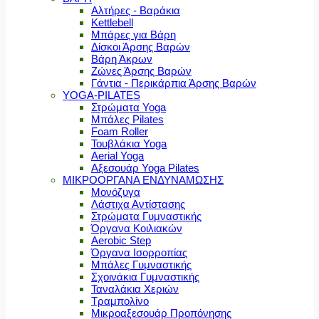
Αλτήρες - Βαράκια
Kettlebell
Μπάρες για Βάρη
Δίσκοι Άρσης Βαρών
Βάρη Άκρων
Ζώνες Άρσης Βαρών
Γάντια - Περικάρπια Άρσης Βαρών
YOGA-PILATES
Στρώματα Yoga
Μπάλες Pilates
Foam Roller
Τουβλάκια Yoga
Aerial Yoga
Αξεσουάρ Yoga Pilates
ΜΙΚΡΟΟΡΓΑΝΑ ΕΝΔΥΝΑΜΩΣΗΣ
Μονόζυγα
Λάστιχα Αντίστασης
Στρώματα Γυμναστικής
Όργανα Κοιλιακών
Aerobic Step
Όργανα Ισορροπίας
Μπάλες Γυμναστικής
Σχοινάκια Γυμναστικής
Ταναλάκια Χεριών
Τραμπολίνο
Μικροαξεσουάρ Προπόνησης