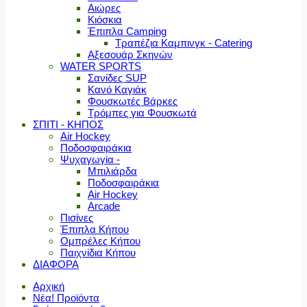
Αιώρες
Κιόσκια
Έπιπλα Camping
Τραπέζια Καμπινγκ - Catering
Αξεσουάρ Σκηνών
WATER SPORTS
Σανίδες SUP
Κανό Καγιάκ
Φουσκωτές Βάρκες
Τρόμπες για Φουσκωτά
ΣΠΙΤΙ - ΚΗΠΟΣ
Air Hockey
Ποδοσφαιράκια
Ψυχαγωγία -
Μπιλιάρδα
Ποδοσφαιράκια
Air Hockey
Arcade
Πισίνες
Έπιπλα Κήπου
Ομπρέλες Κήπου
Παιχνίδια Κήπου
ΔΙΑΦΟΡΑ
Αρχική
Νέα! Προϊόντα