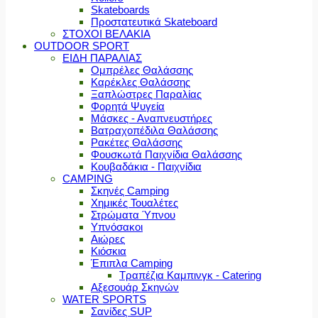
Skateboards
Προστατευτικά Skateboard
ΣΤΟΧΟΙ ΒΕΛΑΚΙΑ
OUTDOOR SPORT
ΕΙΔΗ ΠΑΡΑΛΙΑΣ
Ομπρέλες Θαλάσσης
Καρέκλες Θαλάσσης
Ξαπλώστρες Παραλίας
Φορητά Ψυγεία
Μάσκες - Αναπνευστήρες
Βατραχοπέδιλα Θαλάσσης
Ρακέτες Θαλάσσης
Φουσκωτά Παιχνίδια Θαλάσσης
Κουβαδάκια - Παιχνίδια
CAMPING
Σκηνές Camping
Χημικές Τουαλέτες
Στρώματα Ύπνου
Υπνόσακοι
Αιώρες
Κιόσκια
Έπιπλα Camping
Τραπέζια Καμπινγκ - Catering
Αξεσουάρ Σκηνών
WATER SPORTS
Σανίδες SUP