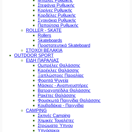
Μπάλες Ρυθμικής
Στεφάνια Ρυθμικής
Κορίνες Ρυθμικής
Κορδέλες Ρυθμικής
Σχοινάκια Ρυθμικής
Παπούτσια Ρυθμικής
ROLLER - SKATE
Rollers
Skateboards
Προστατευτικά Skateboard
ΣΤΟΧΟΙ ΒΕΛΑΚΙΑ
OUTDOOR SPORT
ΕΙΔΗ ΠΑΡΑΛΙΑΣ
Ομπρέλες Θαλάσσης
Καρέκλες Θαλάσσης
Ξαπλώστρες Παραλίας
Φορητά Ψυγεία
Μάσκες - Αναπνευστήρες
Βατραχοπέδιλα Θαλάσσης
Ρακέτες Θαλάσσης
Φουσκωτά Παιχνίδια Θαλάσσης
Κουβαδάκια - Παιχνίδια
CAMPING
Σκηνές Camping
Χημικές Τουαλέτες
Στρώματα Ύπνου
Υπνόσακοι