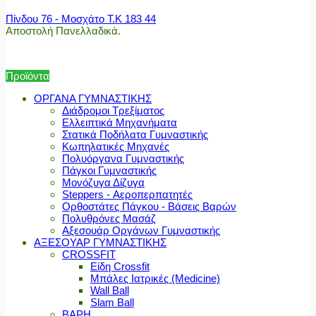
Πίνδου 76 - Μοσχάτο Τ.Κ 183 44
Αποστολή Πανελλαδικά.
Προϊόντα
ΟΡΓΑΝΑ ΓΥΜΝΑΣΤΙΚΗΣ
Διάδρομοι Τρεξίματος
Ελλειπτικά Μηχανήματα
Στατικά Ποδήλατα Γυμναστικής
Κωπηλατικές Μηχανές
Πολυόργανα Γυμναστικής
Πάγκοι Γυμναστικής
Μονόζυγα Δίζυγα
Steppers - Αεροπερπατητές
Ορθοστάτες Πάγκου - Βάσεις Βαρών
Πολυθρόνες Μασάζ
Αξεσουάρ Οργάνων Γυμναστικής
ΑΞΕΣΟΥΑΡ ΓΥΜΝΑΣΤΙΚΗΣ
CROSSFIT
Είδη Crossfit
Μπάλες Ιατρικές (Medicine)
Wall Ball
Slam Ball
ΒΑΡΗ