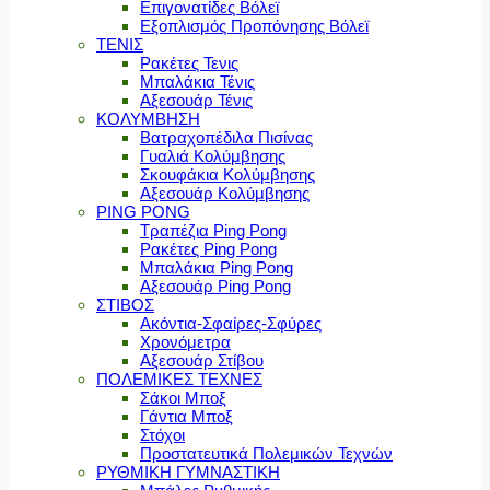
Επιγονατίδες Βόλεϊ
Εξοπλισμός Προπόνησης Βόλεϊ
ΤΕΝΙΣ
Ρακέτες Τενις
Μπαλάκια Τένις
Αξεσουάρ Τένις
ΚΟΛΥΜΒΗΣΗ
Βατραχοπέδιλα Πισίνας
Γυαλιά Κολύμβησης
Σκουφάκια Κολύμβησης
Αξεσουάρ Κολύμβησης
PING PONG
Τραπέζια Ping Pong
Ρακέτες Ping Pong
Μπαλάκια Ping Pong
Αξεσουάρ Ping Pong
ΣΤΙΒΟΣ
Ακόντια-Σφαίρες-Σφύρες
Χρονόμετρα
Αξεσουάρ Στίβου
ΠΟΛΕΜΙΚΕΣ ΤΕΧΝΕΣ
Σάκοι Μποξ
Γάντια Μποξ
Στόχοι
Προστατευτικά Πολεμικών Τεχνών
ΡΥΘΜΙΚΗ ΓΥΜΝΑΣΤΙΚΗ