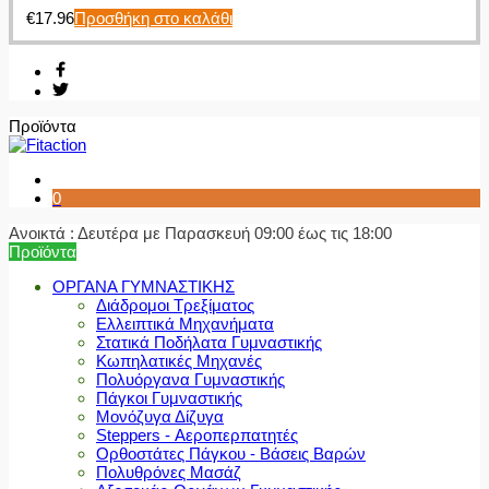
€
17.96
Προσθήκη στο καλάθι
Προϊόντα
0
Ανοικτά : Δευτέρα με Παρασκευή 09:00 έως τις 18:00
Προϊόντα
ΟΡΓΑΝΑ ΓΥΜΝΑΣΤΙΚΗΣ
Διάδρομοι Τρεξίματος
Ελλειπτικά Μηχανήματα
Στατικά Ποδήλατα Γυμναστικής
Κωπηλατικές Μηχανές
Πολυόργανα Γυμναστικής
Πάγκοι Γυμναστικής
Μονόζυγα Δίζυγα
Steppers - Αεροπερπατητές
Ορθοστάτες Πάγκου - Βάσεις Βαρών
Πολυθρόνες Μασάζ