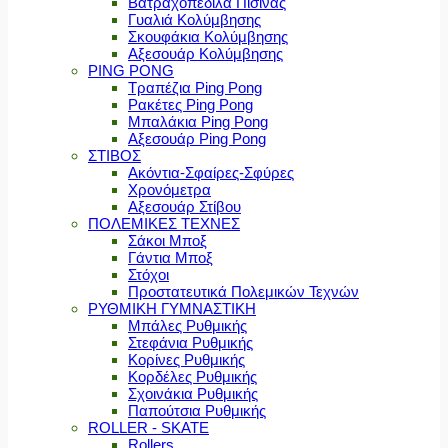
Βατραχοπέδιλα Πισίνας
Γυαλιά Κολύμβησης
Σκουφάκια Κολύμβησης
Αξεσουάρ Κολύμβησης
PING PONG
Τραπέζια Ping Pong
Ρακέτες Ping Pong
Μπαλάκια Ping Pong
Αξεσουάρ Ping Pong
ΣΤΙΒΟΣ
Ακόντια-Σφαίρες-Σφύρες
Χρονόμετρα
Αξεσουάρ Στίβου
ΠΟΛΕΜΙΚΕΣ ΤΕΧΝΕΣ
Σάκοι Μποξ
Γάντια Μποξ
Στόχοι
Προστατευτικά Πολεμικών Τεχνών
ΡΥΘΜΙΚΗ ΓΥΜΝΑΣΤΙΚΗ
Μπάλες Ρυθμικής
Στεφάνια Ρυθμικής
Κορίνες Ρυθμικής
Κορδέλες Ρυθμικής
Σχοινάκια Ρυθμικής
Παπούτσια Ρυθμικής
ROLLER - SKATE
Rollers