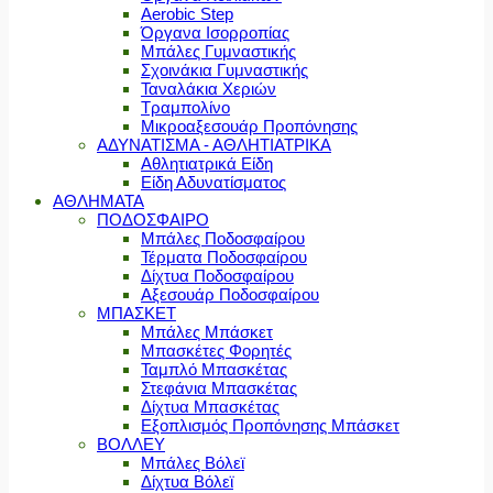
Aerobic Step
Όργανα Ισορροπίας
Μπάλες Γυμναστικής
Σχοινάκια Γυμναστικής
Ταναλάκια Χεριών
Τραμπολίνο
Μικροαξεσουάρ Προπόνησης
ΑΔΥΝΑΤΙΣΜΑ - ΑΘΛΗΤΙΑΤΡΙΚΑ
Αθλητιατρικά Είδη
Είδη Αδυνατίσματος
ΑΘΛΗΜΑΤΑ
ΠΟΔΟΣΦΑΙΡΟ
Μπάλες Ποδοσφαίρου
Τέρματα Ποδοσφαίρου
Δίχτυα Ποδοσφαίρου
Αξεσουάρ Ποδοσφαίρου
ΜΠΑΣΚΕΤ
Μπάλες Μπάσκετ
Μπασκέτες Φορητές
Ταμπλό Μπασκέτας
Στεφάνια Μπασκέτας
Δίχτυα Μπασκέτας
Εξοπλισμός Προπόνησης Μπάσκετ
ΒΟΛΛΕΥ
Μπάλες Βόλεϊ
Δίχτυα Βόλεϊ