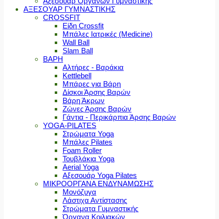
Αξεσουάρ Οργάνων Γυμναστικής
ΑΞΕΣΟΥΑΡ ΓΥΜΝΑΣΤΙΚΗΣ
CROSSFIT
Είδη Crossfit
Μπάλες Ιατρικές (Medicine)
Wall Ball
Slam Ball
ΒΑΡΗ
Αλτήρες - Βαράκια
Kettlebell
Μπάρες για Βάρη
Δίσκοι Άρσης Βαρών
Βάρη Άκρων
Ζώνες Άρσης Βαρών
Γάντια - Περικάρπια Άρσης Βαρών
YOGA-PILATES
Στρώματα Yoga
Μπάλες Pilates
Foam Roller
Τουβλάκια Yoga
Aerial Yoga
Αξεσουάρ Yoga Pilates
ΜΙΚΡΟΟΡΓΑΝΑ ΕΝΔΥΝΑΜΩΣΗΣ
Μονόζυγα
Λάστιχα Αντίστασης
Στρώματα Γυμναστικής
Όργανα Κοιλιακών