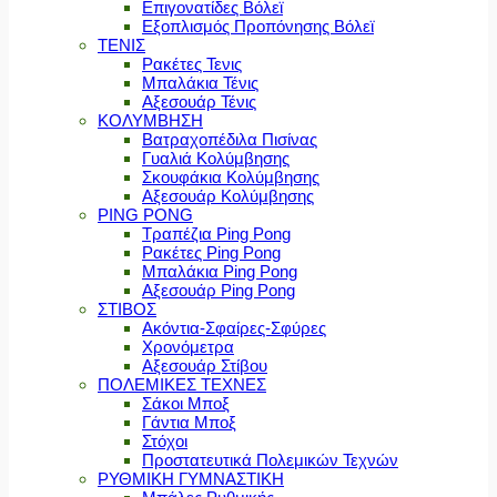
Επιγονατίδες Βόλεϊ
Εξοπλισμός Προπόνησης Βόλεϊ
ΤΕΝΙΣ
Ρακέτες Τενις
Μπαλάκια Τένις
Αξεσουάρ Τένις
ΚΟΛΥΜΒΗΣΗ
Βατραχοπέδιλα Πισίνας
Γυαλιά Κολύμβησης
Σκουφάκια Κολύμβησης
Αξεσουάρ Κολύμβησης
PING PONG
Τραπέζια Ping Pong
Ρακέτες Ping Pong
Μπαλάκια Ping Pong
Αξεσουάρ Ping Pong
ΣΤΙΒΟΣ
Ακόντια-Σφαίρες-Σφύρες
Χρονόμετρα
Αξεσουάρ Στίβου
ΠΟΛΕΜΙΚΕΣ ΤΕΧΝΕΣ
Σάκοι Μποξ
Γάντια Μποξ
Στόχοι
Προστατευτικά Πολεμικών Τεχνών
ΡΥΘΜΙΚΗ ΓΥΜΝΑΣΤΙΚΗ