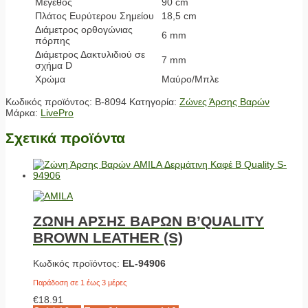
Μέγεθος
90 cm
Πλάτος Ευρύτερου Σημείου
18,5 cm
Διάμετρος ορθογώνιας
6 mm
πόρπης
Διάμετρος Δακτυλιδιού σε
7 mm
σχήμα D
Χρώμα
Μαύρο/Μπλε
Κωδικός προϊόντος:
Β-8094
Κατηγορία:
Ζώνες Άρσης Βαρών
Μάρκα:
LivePro
Σχετικά προϊόντα
ΖΩΝΗ ΑΡΣΗΣ ΒΑΡΩΝ B’QUALITY
BROWN LEATHER (S)
Κωδικός προϊόντος:
EL-94906
Παράδοση σε 1 έως 3 μέρες
€
18.91