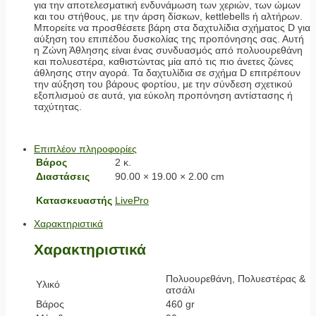
για την αποτελεσματική ενδυνάμωση των χεριών, των ώμων
και του στήθους, με την άρση δίσκων, kettlebells ή αλτήρων.
Μπορείτε να προσθέσετε βάρη στα δαχτυλίδια σχήματος D για
αύξηση του επιπέδου δυσκολίας της προπόνησης σας. Αυτή
η Ζώνη Άθλησης είναι ένας συνδυασμός από πολυουρεθάνη
και πολυεστέρα, καθιστώντας μία από τις πιο άνετες ζώνες
άθλησης στην αγορά. Τα δαχτυλίδια σε σχήμα D επιτρέπουν
την αύξηση του βάρους φορτίου, με την σύνδεση σχετικού
εξοπλισμού σε αυτά, για εύκολη προπόνηση αντίστασης ή
ταχύτητας.
Επιπλέον πληροφορίες
Βάρος
2 κ.
Διαστάσεις
90.00 × 19.00 × 2.00 cm
Κατασκευαστής
LivePro
Χαρακτηριστικά
Χαρακτηριστικά
Πολυουρεθάνη, Πολυεστέρας &
Υλικό
ατσάλι
Βάρος
460 gr