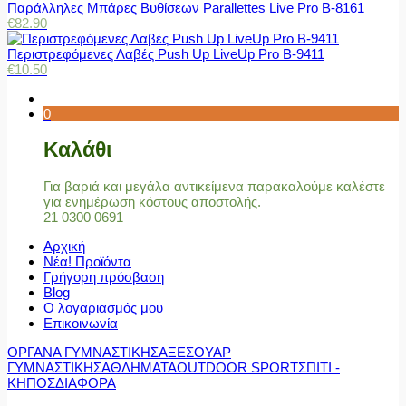
Παράλληλες Μπάρες Βυθίσεων Parallettes Live Pro Β-8161
€
82.90
Περιστρεφόμενες Λαβές Push Up LiveUp Pro Β-9411
€
10.50
0
Καλάθι
Για βαριά και μεγάλα αντικείμενα παρακαλούμε καλέστε
για ενημέρωση κόστους αποστολής.
21 0300 0691
Αρχική
Νέα! Προϊόντα
Γρήγορη πρόσβαση
Blog
Ο λογαριασμός μου
Επικοινωνία
ΟΡΓΑΝΑ ΓΥΜΝΑΣΤΙΚΗΣ
ΑΞΕΣΟΥΑΡ
ΓΥΜΝΑΣΤΙΚΗΣ
ΑΘΛΗΜΑΤΑ
OUTDOOR SPORT
ΣΠΙΤΙ -
ΚΗΠΟΣ
ΔΙΑΦΟΡΑ