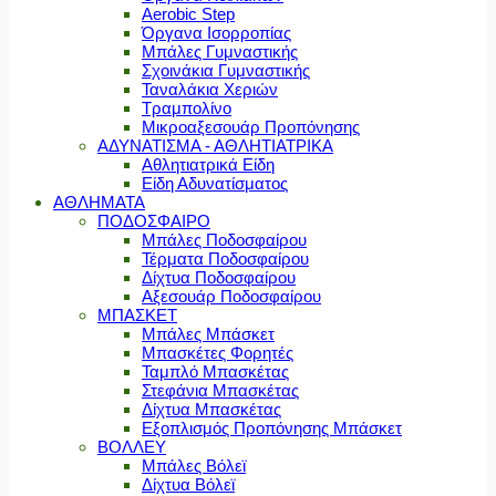
Aerobic Step
Όργανα Ισορροπίας
Μπάλες Γυμναστικής
Σχοινάκια Γυμναστικής
Ταναλάκια Χεριών
Τραμπολίνο
Μικροαξεσουάρ Προπόνησης
ΑΔΥΝΑΤΙΣΜΑ - ΑΘΛΗΤΙΑΤΡΙΚΑ
Αθλητιατρικά Είδη
Είδη Αδυνατίσματος
ΑΘΛΗΜΑΤΑ
ΠΟΔΟΣΦΑΙΡΟ
Μπάλες Ποδοσφαίρου
Τέρματα Ποδοσφαίρου
Δίχτυα Ποδοσφαίρου
Αξεσουάρ Ποδοσφαίρου
ΜΠΑΣΚΕΤ
Μπάλες Μπάσκετ
Μπασκέτες Φορητές
Ταμπλό Μπασκέτας
Στεφάνια Μπασκέτας
Δίχτυα Μπασκέτας
Εξοπλισμός Προπόνησης Μπάσκετ
ΒΟΛΛΕΥ
Μπάλες Βόλεϊ
Δίχτυα Βόλεϊ