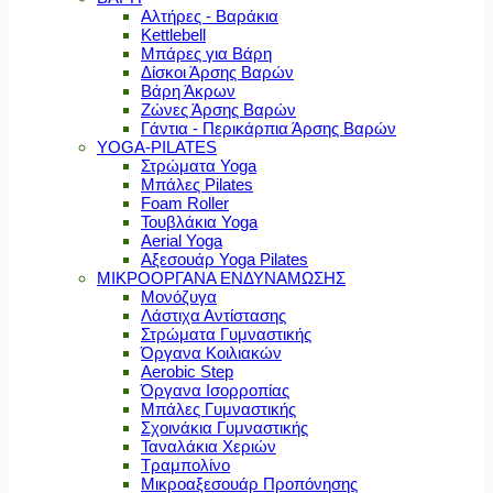
Αλτήρες - Βαράκια
Kettlebell
Μπάρες για Βάρη
Δίσκοι Άρσης Βαρών
Βάρη Άκρων
Ζώνες Άρσης Βαρών
Γάντια - Περικάρπια Άρσης Βαρών
YOGA-PILATES
Στρώματα Yoga
Μπάλες Pilates
Foam Roller
Τουβλάκια Yoga
Aerial Yoga
Αξεσουάρ Yoga Pilates
ΜΙΚΡΟΟΡΓΑΝΑ ΕΝΔΥΝΑΜΩΣΗΣ
Μονόζυγα
Λάστιχα Αντίστασης
Στρώματα Γυμναστικής
Όργανα Κοιλιακών
Aerobic Step
Όργανα Ισορροπίας
Μπάλες Γυμναστικής
Σχοινάκια Γυμναστικής
Ταναλάκια Χεριών
Τραμπολίνο
Μικροαξεσουάρ Προπόνησης