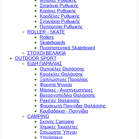
Μπάλες Ρυθμικής
Στεφάνια Ρυθμικής
Κορίνες Ρυθμικής
Κορδέλες Ρυθμικής
Σχοινάκια Ρυθμικής
Παπούτσια Ρυθμικής
ROLLER - SKATE
Rollers
Skateboards
Προστατευτικά Skateboard
ΣΤΟΧΟΙ ΒΕΛΑΚΙΑ
OUTDOOR SPORT
ΕΙΔΗ ΠΑΡΑΛΙΑΣ
Ομπρέλες Θαλάσσης
Καρέκλες Θαλάσσης
Ξαπλώστρες Παραλίας
Φορητά Ψυγεία
Μάσκες - Αναπνευστήρες
Βατραχοπέδιλα Θαλάσσης
Ρακέτες Θαλάσσης
Φουσκωτά Παιχνίδια Θαλάσσης
Κουβαδάκια - Παιχνίδια
CAMPING
Σκηνές Camping
Χημικές Τουαλέτες
Στρώματα Ύπνου
Υπνόσακοι