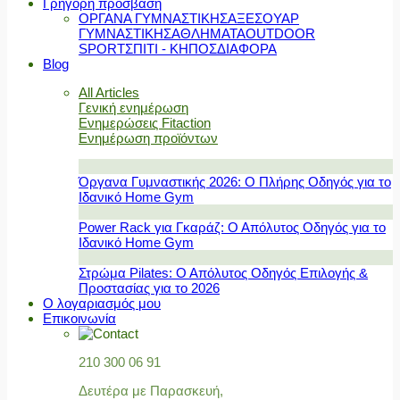
Γρήγορη πρόσβαση
ΟΡΓΑΝΑ ΓΥΜΝΑΣΤΙΚΗΣ
ΑΞΕΣΟΥΑΡ
ΓΥΜΝΑΣΤΙΚΗΣ
ΑΘΛΗΜΑΤΑ
OUTDOOR
SPORT
ΣΠΙΤΙ - ΚΗΠΟΣ
ΔΙΑΦΟΡΑ
Blog
All Articles
Γενική ενημέρωση
Ενημερώσεις Fitaction
Ενημέρωση προϊόντων
Όργανα Γυμναστικής 2026: Ο Πλήρης Οδηγός για το
Ιδανικό Home Gym
Power Rack για Γκαράζ: Ο Απόλυτος Οδηγός για το
Ιδανικό Home Gym
Στρώμα Pilates: Ο Απόλυτος Οδηγός Επιλογής &
Προστασίας για το 2026
Ο λογαριασμός μου
Επικοινωνία
210 300 06 91
Δευτέρα με Παρασκευή,