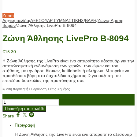
Zoom
Αρχική σελίδα
/
ΑΞΕΣΟΥΑΡ ΓΥΜΝΑΣΤΙΚΗΣ
/
ΒΑΡΗ
/
Ζώνες Άρσης
Βαρών
/
Ζώνη Άθλησης LivePro Β-8094
Ζώνη Άθλησης LivePro Β-8094
€
15.30
Η Ζώνη Άθλησης της LivePro είναι ένα απαραίτητο αξεσουάρ για την
αποτελεσματική ενδυνάμωση των χεριών, των ώμων και του
στήθους, με την άρση δίσκων, kettlebells ή αλτήρων. Μπορείτε να
προσθέσετε βάρη στα δαχτυλίδια σχήματος D για αύξηση του
επιπέδου δυσκολίας της προπόνησης σας.
Άμεση παραλαβή / Παράδοση 1 έως 3 ημέρες
Ζώνη Άθλησης LivePro Β-8094 ποσότητα
Προσθήκη στο καλάθι
Share
Περιγραφή
Η Ζώνη Άθλησης της LivePro είναι ένα απαραίτητο αξεσουάρ