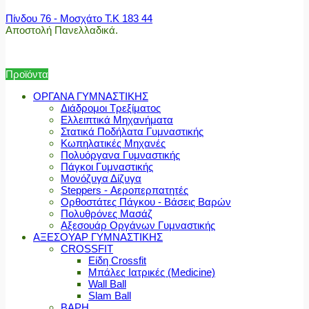
Πίνδου 76 - Μοσχάτο Τ.Κ 183 44
Αποστολή Πανελλαδικά.
Προϊόντα
ΟΡΓΑΝΑ ΓΥΜΝΑΣΤΙΚΗΣ
Διάδρομοι Τρεξίματος
Ελλειπτικά Μηχανήματα
Στατικά Ποδήλατα Γυμναστικής
Κωπηλατικές Μηχανές
Πολυόργανα Γυμναστικής
Πάγκοι Γυμναστικής
Μονόζυγα Δίζυγα
Steppers - Αεροπερπατητές
Ορθοστάτες Πάγκου - Βάσεις Βαρών
Πολυθρόνες Μασάζ
Αξεσουάρ Οργάνων Γυμναστικής
ΑΞΕΣΟΥΑΡ ΓΥΜΝΑΣΤΙΚΗΣ
CROSSFIT
Είδη Crossfit
Μπάλες Ιατρικές (Medicine)
Wall Ball
Slam Ball
ΒΑΡΗ