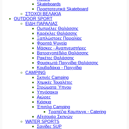
Skateboards
Προστατευτικά Skateboard
ΣΤΟΧΟΙ ΒΕΛΑΚΙΑ
OUTDOOR SPORT
ΕΙΔΗ ΠΑΡΑΛΙΑΣ
Ομπρέλες Θαλάσσης
Καρέκλες Θαλάσσης
Ξαπλώστρες Παραλίας
Φορητά Ψυγεία
Μάσκες - Αναπνευστήρες
Βατραχοπέδιλα Θαλάσσης
Ρακέτες Θαλάσσης
Φουσκωτά Παιχνίδια Θαλάσσης
Κουβαδάκια - Παιχνίδια
CAMPING
Σκηνές Camping
Χημικές Τουαλέτες
Στρώματα Ύπνου
Υπνόσακοι
Αιώρες
Κιόσκια
Έπιπλα Camping
Τραπέζια Καμπινγκ - Catering
Αξεσουάρ Σκηνών
WATER SPORTS
Σανίδες SUP