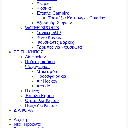
Αιώρες
Κιόσκια
Έπιπλα Camping
Τραπέζια Καμπινγκ - Catering
Αξεσουάρ Σκηνών
WATER SPORTS
Σανίδες SUP
Κανό Καγιάκ
Φουσκωτές Βάρκες
Τρόμπες για Φουσκωτά
ΣΠΙΤΙ - ΚΗΠΟΣ
Air Hockey
Ποδοσφαιράκια
Ψυχαγωγία -
Μπιλιάρδα
Ποδοσφαιράκια
Air Hockey
Arcade
Πισίνες
Έπιπλα Κήπου
Ομπρέλες Κήπου
Παιχνίδια Κήπου
ΔΙΑΦΟΡΑ
Αρχική
Νέα! Προϊόντα