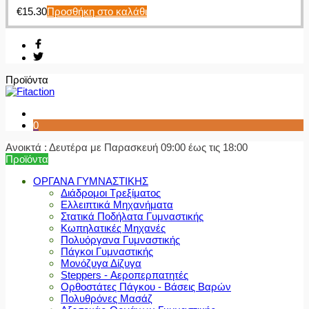
€
15.30
Προσθήκη στο καλάθι
Προϊόντα
0
Ανοικτά : Δευτέρα με Παρασκευή 09:00 έως τις 18:00
Προϊόντα
ΟΡΓΑΝΑ ΓΥΜΝΑΣΤΙΚΗΣ
Διάδρομοι Τρεξίματος
Ελλειπτικά Μηχανήματα
Στατικά Ποδήλατα Γυμναστικής
Κωπηλατικές Μηχανές
Πολυόργανα Γυμναστικής
Πάγκοι Γυμναστικής
Μονόζυγα Δίζυγα
Steppers - Αεροπερπατητές
Ορθοστάτες Πάγκου - Βάσεις Βαρών
Πολυθρόνες Μασάζ