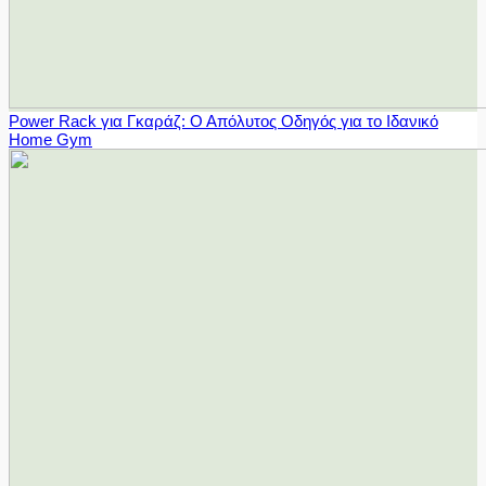
Power Rack για Γκαράζ: Ο Απόλυτος Οδηγός για το Ιδανικό
Home Gym