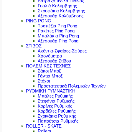
Βατραχοπέδιλα Πισίνας
Γυαλιά Κολύμβησης
Σκουφάκια Κολύμβησης
Αξεσουάρ Κολύμβησης
PING PONG
Τραπέζια Ping Pong
Ρακέτες Ping Pong
Μπαλάκια Ping Pong
Αξεσουάρ Ping Pong
ΣΤΙΒΟΣ
Ακόντια-Σφαίρες-Σφύρες
Χρονόμετρα
Αξεσουάρ Στίβου
ΠΟΛΕΜΙΚΕΣ ΤΕΧΝΕΣ
Σάκοι Μποξ
Γάντια Μποξ
Στόχοι
Προστατευτικά Πολεμικών Τεχνών
ΡΥΘΜΙΚΗ ΓΥΜΝΑΣΤΙΚΗ
Μπάλες Ρυθμικής
Στεφάνια Ρυθμικής
Κορίνες Ρυθμικής
Κορδέλες Ρυθμικής
Σχοινάκια Ρυθμικής
Παπούτσια Ρυθμικής
ROLLER - SKATE
Rollers