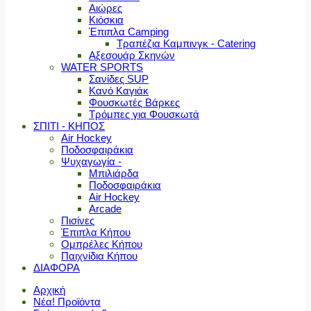
Αιώρες
Κιόσκια
Έπιπλα Camping
Τραπέζια Καμπινγκ - Catering
Αξεσουάρ Σκηνών
WATER SPORTS
Σανίδες SUP
Κανό Καγιάκ
Φουσκωτές Βάρκες
Τρόμπες για Φουσκωτά
ΣΠΙΤΙ - ΚΗΠΟΣ
Air Hockey
Ποδοσφαιράκια
Ψυχαγωγία -
Μπιλιάρδα
Ποδοσφαιράκια
Air Hockey
Arcade
Πισίνες
Έπιπλα Κήπου
Ομπρέλες Κήπου
Παιχνίδια Κήπου
ΔΙΑΦΟΡΑ
Αρχική
Νέα! Προϊόντα