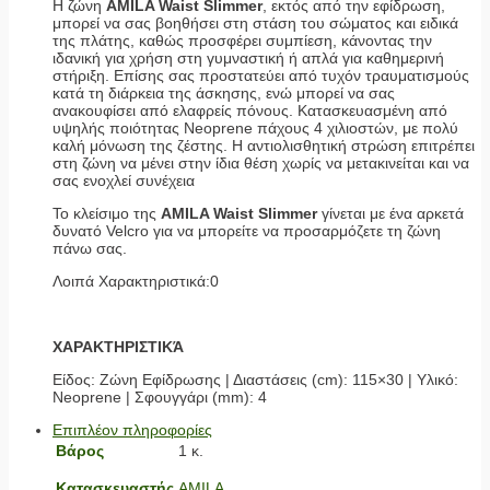
Η ζώνη
AMILA Waist Slimmer
, εκτός από την εφίδρωση,
μπορεί να σας βοηθήσει στη στάση του σώματος και ειδικά
της πλάτης, καθώς προσφέρει συμπίεση, κάνοντας την
ιδανική για χρήση στη γυμναστική ή απλά για καθημερινή
στήριξη. Επίσης σας προστατεύει από τυχόν τραυματισμούς
κατά τη διάρκεια της άσκησης, ενώ μπορεί να σας
ανακουφίσει από ελαφρείς πόνους. Κατασκευασμένη από
υψηλής ποιότητας Neoprene πάχους 4 χιλιοστών, με πολύ
καλή μόνωση της ζέστης. Η αντιολισθητική στρώση επιτρέπει
στη ζώνη να μένει στην ίδια θέση χωρίς να μετακινείται και να
σας ενοχλεί συνέχεια
Το κλείσιμο της
AMILA Waist Slimmer
γίνεται με ένα αρκετά
δυνατό Velcro για να μπορείτε να προσαρμόζετε τη ζώνη
πάνω σας.
Λοιπά Χαρακτηριστικά:0
ΧΑΡΑΚΤΗΡΙΣΤΙΚΆ
Είδος: Ζώνη Εφίδρωσης | Διαστάσεις (cm): 115×30 | Υλικό:
Neoprene | Σφουγγάρι (mm): 4
Επιπλέον πληροφορίες
Βάρος
1 κ.
Κατασκευαστής
AMILA