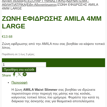
Αρχική σελίδα
/
ΑΞΕΣΟΥΑΡ ΓΥΜΝΑΣΤΙΚΗΣ
/
ΑΔΥΝΑΤΙΣΜΑ -
ΑΘΛΗΤΙΑΤΡΙΚΑ
/
Είδη Αδυνατίσματος
/
ΖΩΝΗ ΕΦΙΔΡΩΣΗΣ AMILA
4ΜΜ LARGE
ΖΩΝΗ ΕΦΙΔΡΩΣΗΣ AMILA 4ΜΜ
LARGE
€
13.68
Ζώνη εφίδρωσης από την AMILA που σας βοηθάει να κάψετε τοπικό
λίπος.
Παράδοση σε 1 έως 3 μέρες
ΖΩΝΗ ΕΦΙΔΡΩΣΗΣ AMILA 4ΜΜ LARGE ποσότητα
Προσθήκη στο καλάθι
Share
Περιγραφή
Η ζώνη
AMILA Waist Slimmer
σας βοηθάει να ιδρώνετε
περισσότερο στην περιοχή της μέσης και της κοιλιάς,
καίγοντας τοπικό λίπος πιο γρήγορα. Φορέστε την κατά τη
διάρκεια της άσκησής σας για θεαματικά αποτελέσματα.