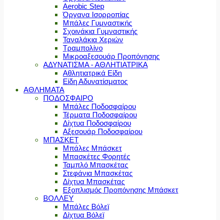
Aerobic Step
Όργανα Ισορροπίας
Μπάλες Γυμναστικής
Σχοινάκια Γυμναστικής
Ταναλάκια Χεριών
Τραμπολίνο
Μικροαξεσουάρ Προπόνησης
ΑΔΥΝΑΤΙΣΜΑ - ΑΘΛΗΤΙΑΤΡΙΚΑ
Αθλητιατρικά Είδη
Είδη Αδυνατίσματος
ΑΘΛΗΜΑΤΑ
ΠΟΔΟΣΦΑΙΡΟ
Μπάλες Ποδοσφαίρου
Τέρματα Ποδοσφαίρου
Δίχτυα Ποδοσφαίρου
Αξεσουάρ Ποδοσφαίρου
ΜΠΑΣΚΕΤ
Μπάλες Μπάσκετ
Μπασκέτες Φορητές
Ταμπλό Μπασκέτας
Στεφάνια Μπασκέτας
Δίχτυα Μπασκέτας
Εξοπλισμός Προπόνησης Μπάσκετ
ΒΟΛΛΕΥ
Μπάλες Βόλεϊ
Δίχτυα Βόλεϊ