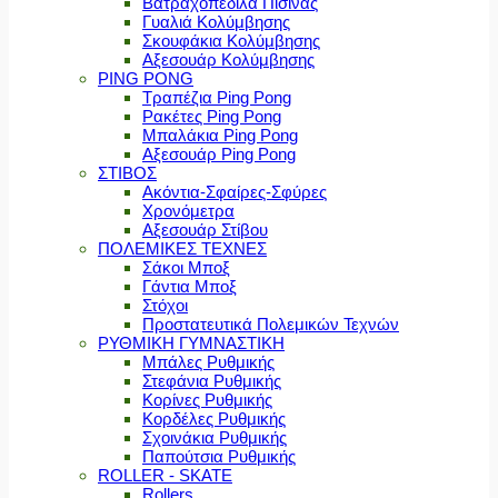
Βατραχοπέδιλα Πισίνας
Γυαλιά Κολύμβησης
Σκουφάκια Κολύμβησης
Αξεσουάρ Κολύμβησης
PING PONG
Τραπέζια Ping Pong
Ρακέτες Ping Pong
Μπαλάκια Ping Pong
Αξεσουάρ Ping Pong
ΣΤΙΒΟΣ
Ακόντια-Σφαίρες-Σφύρες
Χρονόμετρα
Αξεσουάρ Στίβου
ΠΟΛΕΜΙΚΕΣ ΤΕΧΝΕΣ
Σάκοι Μποξ
Γάντια Μποξ
Στόχοι
Προστατευτικά Πολεμικών Τεχνών
ΡΥΘΜΙΚΗ ΓΥΜΝΑΣΤΙΚΗ
Μπάλες Ρυθμικής
Στεφάνια Ρυθμικής
Κορίνες Ρυθμικής
Κορδέλες Ρυθμικής
Σχοινάκια Ρυθμικής
Παπούτσια Ρυθμικής
ROLLER - SKATE
Rollers