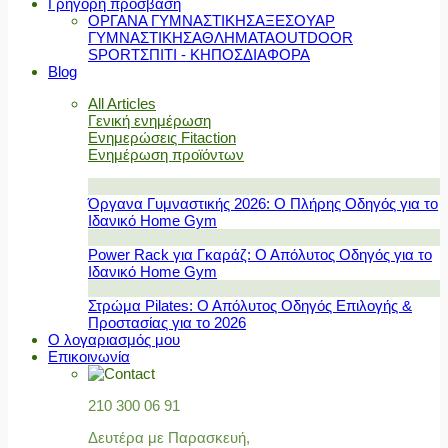
Γρήγορη πρόσβαση
ΟΡΓΑΝΑ ΓΥΜΝΑΣΤΙΚΗΣ
ΑΞΕΣΟΥΑΡ
ΓΥΜΝΑΣΤΙΚΗΣ
ΑΘΛΗΜΑΤΑ
OUTDOOR
SPORT
ΣΠΙΤΙ - ΚΗΠΟΣ
ΔΙΑΦΟΡΑ
Blog
All Articles
Γενική ενημέρωση
Ενημερώσεις Fitaction
Ενημέρωση προϊόντων
Όργανα Γυμναστικής 2026: Ο Πλήρης Οδηγός για το
Ιδανικό Home Gym
Power Rack για Γκαράζ: Ο Απόλυτος Οδηγός για το
Ιδανικό Home Gym
Στρώμα Pilates: Ο Απόλυτος Οδηγός Επιλογής &
Προστασίας για το 2026
Ο λογαριασμός μου
Επικοινωνία
210 300 06 91
Δευτέρα με Παρασκευή,