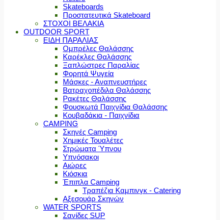
Skateboards
Προστατευτικά Skateboard
ΣΤΟΧΟΙ ΒΕΛΑΚΙΑ
OUTDOOR SPORT
ΕΙΔΗ ΠΑΡΑΛΙΑΣ
Ομπρέλες Θαλάσσης
Καρέκλες Θαλάσσης
Ξαπλώστρες Παραλίας
Φορητά Ψυγεία
Μάσκες - Αναπνευστήρες
Βατραχοπέδιλα Θαλάσσης
Ρακέτες Θαλάσσης
Φουσκωτά Παιχνίδια Θαλάσσης
Κουβαδάκια - Παιχνίδια
CAMPING
Σκηνές Camping
Χημικές Τουαλέτες
Στρώματα Ύπνου
Υπνόσακοι
Αιώρες
Κιόσκια
Έπιπλα Camping
Τραπέζια Καμπινγκ - Catering
Αξεσουάρ Σκηνών
WATER SPORTS
Σανίδες SUP