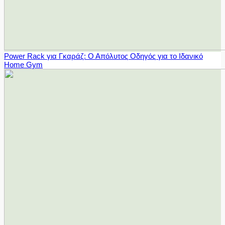
Power Rack για Γκαράζ: Ο Απόλυτος Οδηγός για το Ιδανικό
Home Gym