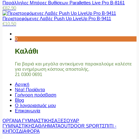
Παράλληλες Μπάρες Βυθίσεων Parallettes Live Pro Β-8161
€
82.90
Περιστρεφόμενες Λαβές Push Up LiveUp Pro Β-9411
€
10.50
0
Καλάθι
Για βαριά και μεγάλα αντικείμενα παρακαλούμε καλέστε
για ενημέρωση κόστους αποστολής.
21 0300 0691
Αρχική
Νέα! Προϊόντα
Γρήγορη πρόσβαση
Blog
Ο λογαριασμός μου
Επικοινωνία
ΟΡΓΑΝΑ ΓΥΜΝΑΣΤΙΚΗΣ
ΑΞΕΣΟΥΑΡ
ΓΥΜΝΑΣΤΙΚΗΣ
ΑΘΛΗΜΑΤΑ
OUTDOOR SPORT
ΣΠΙΤΙ -
ΚΗΠΟΣ
ΔΙΑΦΟΡΑ