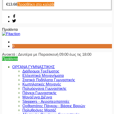
€
13.68
Προσθήκη στο καλάθι
Προϊόντα
0
Ανοικτά : Δευτέρα με Παρασκευή 09:00 έως τις 18:00
Προϊόντα
ΟΡΓΑΝΑ ΓΥΜΝΑΣΤΙΚΗΣ
Διάδρομοι Τρεξίματος
Ελλειπτικά Μηχανήματα
Στατικά Ποδήλατα Γυμναστικής
Κωπηλατικές Μηχανές
Πολυόργανα Γυμναστικής
Πάγκοι Γυμναστικής
Μονόζυγα Δίζυγα
Steppers - Αεροπερπατητές
Ορθοστάτες Πάγκου - Βάσεις Βαρών
Πολυθρόνες Μασάζ