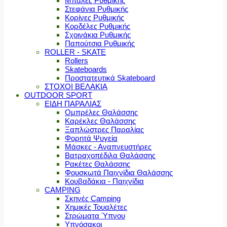
Μπάλες Ρυθμικής
Στεφάνια Ρυθμικής
Κορίνες Ρυθμικής
Κορδέλες Ρυθμικής
Σχοινάκια Ρυθμικής
Παπούτσια Ρυθμικής
ROLLER - SKATE
Rollers
Skateboards
Προστατευτικά Skateboard
ΣΤΟΧΟΙ ΒΕΛΑΚΙΑ
OUTDOOR SPORT
ΕΙΔΗ ΠΑΡΑΛΙΑΣ
Ομπρέλες Θαλάσσης
Καρέκλες Θαλάσσης
Ξαπλώστρες Παραλίας
Φορητά Ψυγεία
Μάσκες - Αναπνευστήρες
Βατραχοπέδιλα Θαλάσσης
Ρακέτες Θαλάσσης
Φουσκωτά Παιχνίδια Θαλάσσης
Κουβαδάκια - Παιχνίδια
CAMPING
Σκηνές Camping
Χημικές Τουαλέτες
Στρώματα Ύπνου
Υπνόσακοι