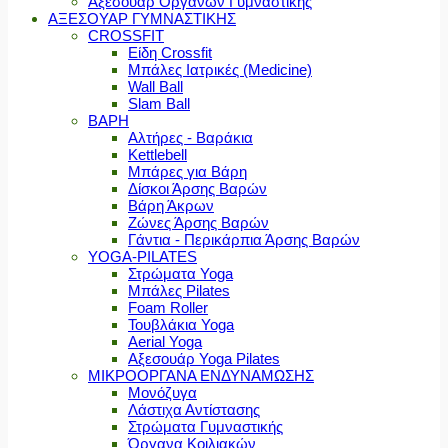
Αξεσουάρ Οργάνων Γυμναστικής
ΑΞΕΣΟΥΑΡ ΓΥΜΝΑΣΤΙΚΗΣ
CROSSFIT
Είδη Crossfit
Μπάλες Ιατρικές (Medicine)
Wall Ball
Slam Ball
ΒΑΡΗ
Αλτήρες - Βαράκια
Kettlebell
Μπάρες για Βάρη
Δίσκοι Άρσης Βαρών
Βάρη Άκρων
Ζώνες Άρσης Βαρών
Γάντια - Περικάρπια Άρσης Βαρών
YOGA-PILATES
Στρώματα Yoga
Μπάλες Pilates
Foam Roller
Τουβλάκια Yoga
Aerial Yoga
Αξεσουάρ Yoga Pilates
ΜΙΚΡΟΟΡΓΑΝΑ ΕΝΔΥΝΑΜΩΣΗΣ
Μονόζυγα
Λάστιχα Αντίστασης
Στρώματα Γυμναστικής
Όργανα Κοιλιακών