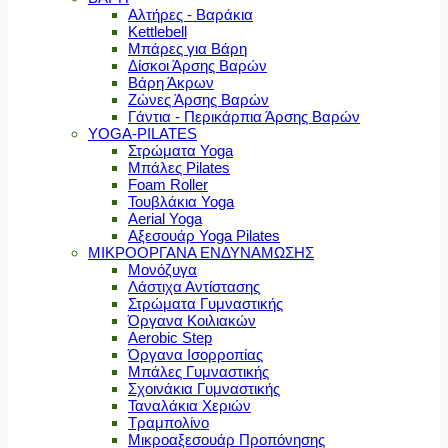
Αλτήρες - Βαράκια
Kettlebell
Μπάρες για Βάρη
Δίσκοι Άρσης Βαρών
Βάρη Άκρων
Ζώνες Άρσης Βαρών
Γάντια - Περικάρπια Άρσης Βαρών
YOGA-PILATES
Στρώματα Yoga
Μπάλες Pilates
Foam Roller
Τουβλάκια Yoga
Aerial Yoga
Αξεσουάρ Yoga Pilates
ΜΙΚΡΟΟΡΓΑΝΑ ΕΝΔΥΝΑΜΩΣΗΣ
Μονόζυγα
Λάστιχα Αντίστασης
Στρώματα Γυμναστικής
Όργανα Κοιλιακών
Aerobic Step
Όργανα Ισορροπίας
Μπάλες Γυμναστικής
Σχοινάκια Γυμναστικής
Ταναλάκια Χεριών
Τραμπολίνο
Μικροαξεσουάρ Προπόνησης