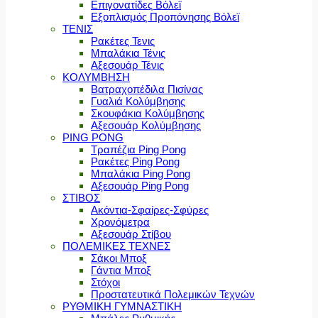
Επιγονατίδες Βόλεϊ
Εξοπλισμός Προπόνησης Βόλεϊ
ΤΕΝΙΣ
Ρακέτες Τενις
Μπαλάκια Τένις
Αξεσουάρ Τένις
ΚΟΛΥΜΒΗΣΗ
Βατραχοπέδιλα Πισίνας
Γυαλιά Κολύμβησης
Σκουφάκια Κολύμβησης
Αξεσουάρ Κολύμβησης
PING PONG
Τραπέζια Ping Pong
Ρακέτες Ping Pong
Μπαλάκια Ping Pong
Αξεσουάρ Ping Pong
ΣΤΙΒΟΣ
Ακόντια-Σφαίρες-Σφύρες
Χρονόμετρα
Αξεσουάρ Στίβου
ΠΟΛΕΜΙΚΕΣ ΤΕΧΝΕΣ
Σάκοι Μποξ
Γάντια Μποξ
Στόχοι
Προστατευτικά Πολεμικών Τεχνών
ΡΥΘΜΙΚΗ ΓΥΜΝΑΣΤΙΚΗ