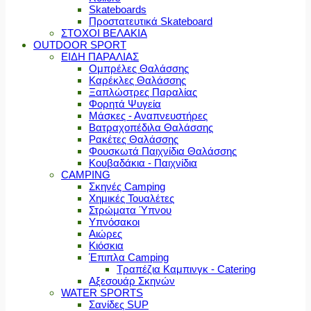
Skateboards
Προστατευτικά Skateboard
ΣΤΟΧΟΙ ΒΕΛΑΚΙΑ
OUTDOOR SPORT
ΕΙΔΗ ΠΑΡΑΛΙΑΣ
Ομπρέλες Θαλάσσης
Καρέκλες Θαλάσσης
Ξαπλώστρες Παραλίας
Φορητά Ψυγεία
Μάσκες - Αναπνευστήρες
Βατραχοπέδιλα Θαλάσσης
Ρακέτες Θαλάσσης
Φουσκωτά Παιχνίδια Θαλάσσης
Κουβαδάκια - Παιχνίδια
CAMPING
Σκηνές Camping
Χημικές Τουαλέτες
Στρώματα Ύπνου
Υπνόσακοι
Αιώρες
Κιόσκια
Έπιπλα Camping
Τραπέζια Καμπινγκ - Catering
Αξεσουάρ Σκηνών
WATER SPORTS
Σανίδες SUP