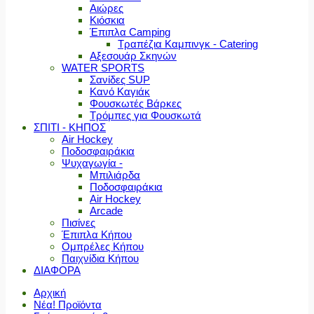
Αιώρες
Κιόσκια
Έπιπλα Camping
Τραπέζια Καμπινγκ - Catering
Αξεσουάρ Σκηνών
WATER SPORTS
Σανίδες SUP
Κανό Καγιάκ
Φουσκωτές Βάρκες
Τρόμπες για Φουσκωτά
ΣΠΙΤΙ - ΚΗΠΟΣ
Air Hockey
Ποδοσφαιράκια
Ψυχαγωγία -
Μπιλιάρδα
Ποδοσφαιράκια
Air Hockey
Arcade
Πισίνες
Έπιπλα Κήπου
Ομπρέλες Κήπου
Παιχνίδια Κήπου
ΔΙΑΦΟΡΑ
Αρχική
Νέα! Προϊόντα