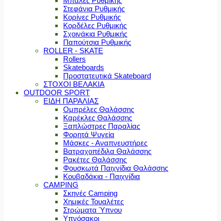
Μπάλες Ρυθμικής
Στεφάνια Ρυθμικής
Κορίνες Ρυθμικής
Κορδέλες Ρυθμικής
Σχοινάκια Ρυθμικής
Παπούτσια Ρυθμικής
ROLLER - SKATE
Rollers
Skateboards
Προστατευτικά Skateboard
ΣΤΟΧΟΙ ΒΕΛΑΚΙΑ
OUTDOOR SPORT
ΕΙΔΗ ΠΑΡΑΛΙΑΣ
Ομπρέλες Θαλάσσης
Καρέκλες Θαλάσσης
Ξαπλώστρες Παραλίας
Φορητά Ψυγεία
Μάσκες - Αναπνευστήρες
Βατραχοπέδιλα Θαλάσσης
Ρακέτες Θαλάσσης
Φουσκωτά Παιχνίδια Θαλάσσης
Κουβαδάκια - Παιχνίδια
CAMPING
Σκηνές Camping
Χημικές Τουαλέτες
Στρώματα Ύπνου
Υπνόσακοι