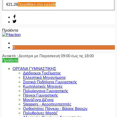
€
21.28
Προσθήκη στο καλάθι
Προϊόντα
0
Ανοικτά : Δευτέρα με Παρασκευή 09:00 έως τις 18:00
Προϊόντα
ΟΡΓΑΝΑ ΓΥΜΝΑΣΤΙΚΗΣ
Διάδρομοι Τρεξίματος
Ελλειπτικά Μηχανήματα
Στατικά Ποδήλατα Γυμναστικής
Κωπηλατικές Μηχανές
Πολυόργανα Γυμναστικής
Πάγκοι Γυμναστικής
Μονόζυγα Δίζυγα
Steppers - Αεροπερπατητές
Ορθοστάτες Πάγκου - Βάσεις Βαρών
Πολυθρόνες Μασάζ