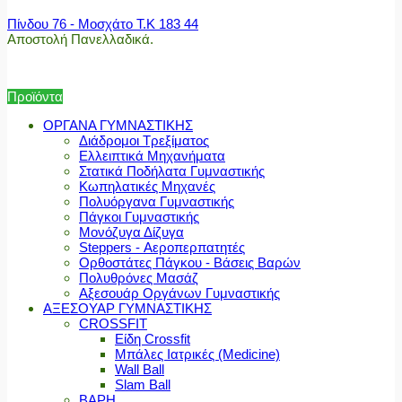
Πίνδου 76 - Μοσχάτο Τ.Κ 183 44
Αποστολή Πανελλαδικά.
Προϊόντα
ΟΡΓΑΝΑ ΓΥΜΝΑΣΤΙΚΗΣ
Διάδρομοι Τρεξίματος
Ελλειπτικά Μηχανήματα
Στατικά Ποδήλατα Γυμναστικής
Κωπηλατικές Μηχανές
Πολυόργανα Γυμναστικής
Πάγκοι Γυμναστικής
Μονόζυγα Δίζυγα
Steppers - Αεροπερπατητές
Ορθοστάτες Πάγκου - Βάσεις Βαρών
Πολυθρόνες Μασάζ
Αξεσουάρ Οργάνων Γυμναστικής
ΑΞΕΣΟΥΑΡ ΓΥΜΝΑΣΤΙΚΗΣ
CROSSFIT
Είδη Crossfit
Μπάλες Ιατρικές (Medicine)
Wall Ball
Slam Ball
ΒΑΡΗ