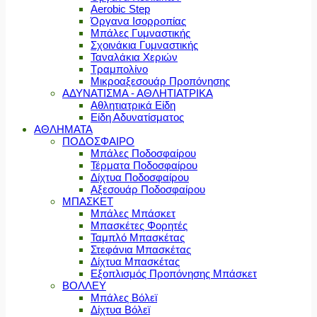
Aerobic Step
Όργανα Ισορροπίας
Μπάλες Γυμναστικής
Σχοινάκια Γυμναστικής
Ταναλάκια Χεριών
Τραμπολίνο
Μικροαξεσουάρ Προπόνησης
ΑΔΥΝΑΤΙΣΜΑ - ΑΘΛΗΤΙΑΤΡΙΚΑ
Αθλητιατρικά Είδη
Είδη Αδυνατίσματος
ΑΘΛΗΜΑΤΑ
ΠΟΔΟΣΦΑΙΡΟ
Μπάλες Ποδοσφαίρου
Τέρματα Ποδοσφαίρου
Δίχτυα Ποδοσφαίρου
Αξεσουάρ Ποδοσφαίρου
ΜΠΑΣΚΕΤ
Μπάλες Μπάσκετ
Μπασκέτες Φορητές
Ταμπλό Μπασκέτας
Στεφάνια Μπασκέτας
Δίχτυα Μπασκέτας
Εξοπλισμός Προπόνησης Μπάσκετ
ΒΟΛΛΕΥ
Μπάλες Βόλεϊ
Δίχτυα Βόλεϊ