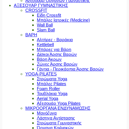
Αξεσουάρ Οργάνων Γυμναστικής
ΑΞΕΣΟΥΑΡ ΓΥΜΝΑΣΤΙΚΗΣ
CROSSFIT
Είδη Crossfit
Μπάλες Ιατρικές (Medicine)
Wall Ball
Slam Ball
ΒΑΡΗ
Αλτήρες - Βαράκια
Kettlebell
Μπάρες για Βάρη
Δίσκοι Άρσης Βαρών
Βάρη Άκρων
Ζώνες Άρσης Βαρών
Γάντια - Περικάρπια Άρσης Βαρών
YOGA-PILATES
Στρώματα Yoga
Μπάλες Pilates
Foam Roller
Τουβλάκια Yoga
Aerial Yoga
Αξεσουάρ Yoga Pilates
ΜΙΚΡΟΟΡΓΑΝΑ ΕΝΔΥΝΑΜΩΣΗΣ
Μονόζυγα
Λάστιχα Αντίστασης
Στρώματα Γυμναστικής
Όργανα Κοιλιακών