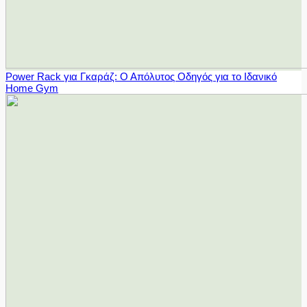
Power Rack για Γκαράζ: Ο Απόλυτος Οδηγός για το Ιδανικό
Home Gym