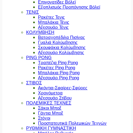
Επιγονατίδες Βόλεϊ
Εξοπλισμός Προπόνησης Βόλεϊ
ΤΕΝΙΣ
Ρακέτες Τενις
Μπαλάκια Τένις
Αξεσουάρ Τένις
ΚΟΛΥΜΒΗΣΗ
Βατραχοπέδιλα Πισίνας
Γυαλιά Κολύμβησης
Σκουφάκια Κολύμβησης
Αξεσουάρ Κολύμβησης
PING PONG
Τραπέζια Ping Pong
Ρακέτες Ping Pong
Μπαλάκια Ping Pong
Αξεσουάρ Ping Pong
ΣΤΙΒΟΣ
Ακόντια-Σφαίρες-Σφύρες
Χρονόμετρα
Αξεσουάρ Στίβου
ΠΟΛΕΜΙΚΕΣ ΤΕΧΝΕΣ
Σάκοι Μποξ
Γάντια Μποξ
Στόχοι
Προστατευτικά Πολεμικών Τεχνών
ΡΥΘΜΙΚΗ ΓΥΜΝΑΣΤΙΚΗ