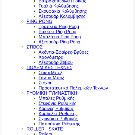
Βατραχοπέδιλα Πισίνας
Γυαλιά Κολύμβησης
Σκουφάκια Κολύμβησης
Αξεσουάρ Κολύμβησης
PING PONG
Τραπέζια Ping Pong
Ρακέτες Ping Pong
Μπαλάκια Ping Pong
Αξεσουάρ Ping Pong
ΣΤΙΒΟΣ
Ακόντια-Σφαίρες-Σφύρες
Χρονόμετρα
Αξεσουάρ Στίβου
ΠΟΛΕΜΙΚΕΣ ΤΕΧΝΕΣ
Σάκοι Μποξ
Γάντια Μποξ
Στόχοι
Προστατευτικά Πολεμικών Τεχνών
ΡΥΘΜΙΚΗ ΓΥΜΝΑΣΤΙΚΗ
Μπάλες Ρυθμικής
Στεφάνια Ρυθμικής
Κορίνες Ρυθμικής
Κορδέλες Ρυθμικής
Σχοινάκια Ρυθμικής
Παπούτσια Ρυθμικής
ROLLER - SKATE
Rollers