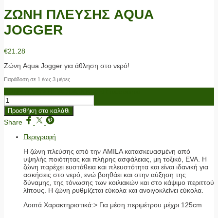
ΖΩΝΗ ΠΛΕΥΣΗΣ AQUA
JOGGER
€
21.28
Ζώνη Aqua Jogger για άθληση στο νερό!
Παράδοση σε 1 έως 3 μέρες
ΖΩΝΗ ΠΛΕΥΣΗΣ AQUA JOGGER ποσότητα
Προσθήκη στο καλάθι
Share
Περιγραφή
Η ζώνη πλεύσης από την AMILA κατασκευασμένη από
υψηλής ποιότητας και πλήρης ασφάλειας, μη τοξικό, EVA. Η
ζώνη παρέχει ευστάθεια και πλευστότητα και είναι ιδανική για
ασκήσεις στο νερό, ενώ βοηθάει και στην αύξηση της
δύναμης, της τόνωσης των κοιλιακών και στο κάψιμο περιττού
λίπους. Η ζώνη ρυθμίζεται εύκολα και ανοιγοκλείνει εύκολα.
Λοιπά Χαρακτηριστικά:> Για μέση περιμέτρου μέχρι 125cm