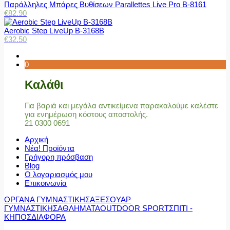
Παράλληλες Μπάρες Βυθίσεων Parallettes Live Pro Β-8161
€
82.90
Aerobic Step LiveUp B-3168B
€
32.50
0
Καλάθι
Για βαριά και μεγάλα αντικείμενα παρακαλούμε καλέστε
για ενημέρωση κόστους αποστολής.
21 0300 0691
Αρχική
Νέα! Προϊόντα
Γρήγορη πρόσβαση
Blog
Ο λογαριασμός μου
Επικοινωνία
ΟΡΓΑΝΑ ΓΥΜΝΑΣΤΙΚΗΣ
ΑΞΕΣΟΥΑΡ
ΓΥΜΝΑΣΤΙΚΗΣ
ΑΘΛΗΜΑΤΑ
OUTDOOR SPORT
ΣΠΙΤΙ -
ΚΗΠΟΣ
ΔΙΑΦΟΡΑ