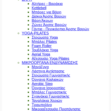
Αλτήρες - Βαράκια
Kettlebell
Μπάρες για Βάρη
Δίσκοι Άρσης Βαρών
Βάρη Άκρων
Ζώνες Άρσης Βαρών
Γάντια - Περικάρπια Άρσης Βαρών
YOGA-PILATES
Στρώματα Yoga
Μπάλες Pilates
Foam Roller
Τουβλάκια Yoga
Aerial Yoga
Αξεσουάρ Yoga Pilates
ΜΙΚΡΟΟΡΓΑΝΑ ΕΝΔΥΝΑΜΩΣΗΣ
Μονόζυγα
Λάστιχα Αντίστασης
Στρώματα Γυμναστικής
Όργανα Κοιλιακών
Aerobic Step
Όργανα Ισορροπίας
Μπάλες Γυμναστικής
Σχοινάκια Γυμναστικής
Ταναλάκια Χεριών
Τραμπολίνο
Μικροαξεσουάρ Προπόνησης