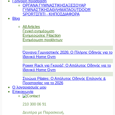
Γρήγορη πρόσβαση
ΟΡΓΑΝΑ ΓΥΜΝΑΣΤΙΚΗΣ
ΑΞΕΣΟΥΑΡ
ΓΥΜΝΑΣΤΙΚΗΣ
ΑΘΛΗΜΑΤΑ
OUTDOOR
SPORT
ΣΠΙΤΙ - ΚΗΠΟΣ
ΔΙΑΦΟΡΑ
Blog
All Articles
Γενική ενημέρωση
Ενημερώσεις Fitaction
Ενημέρωση προϊόντων
Όργανα Γυμναστικής 2026: Ο Πλήρης Οδηγός για το
Ιδανικό Home Gym
Power Rack για Γκαράζ: Ο Απόλυτος Οδηγός για το
Ιδανικό Home Gym
Στρώμα Pilates: Ο Απόλυτος Οδηγός Επιλογής &
Προστασίας για το 2026
Ο λογαριασμός μου
Επικοινωνία
210 300 06 91
Δευτέρα με Παρασκευή,