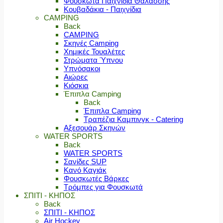
Φουσκωτά Παιχνίδια Θαλάσσης
Κουβαδάκια - Παιχνίδια
CAMPING
Back
CAMPING
Σκηνές Camping
Χημικές Τουαλέτες
Στρώματα Ύπνου
Υπνόσακοι
Αιώρες
Κιόσκια
Έπιπλα Camping
Back
Έπιπλα Camping
Τραπέζια Καμπινγκ - Catering
Αξεσουάρ Σκηνών
WATER SPORTS
Back
WATER SPORTS
Σανίδες SUP
Κανό Καγιάκ
Φουσκωτές Βάρκες
Τρόμπες για Φουσκωτά
ΣΠΙΤΙ - ΚΗΠΟΣ
Back
ΣΠΙΤΙ - ΚΗΠΟΣ
Air Hockey