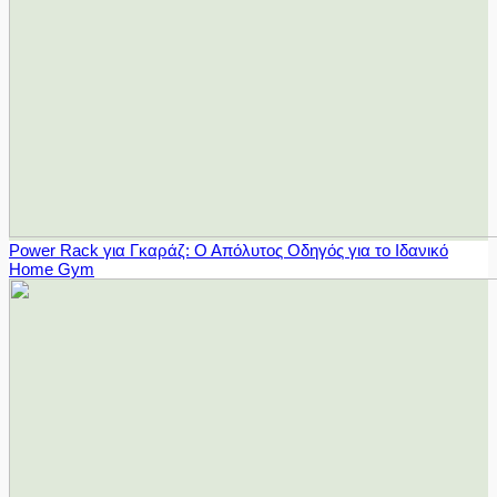
Power Rack για Γκαράζ: Ο Απόλυτος Οδηγός για το Ιδανικό
Home Gym