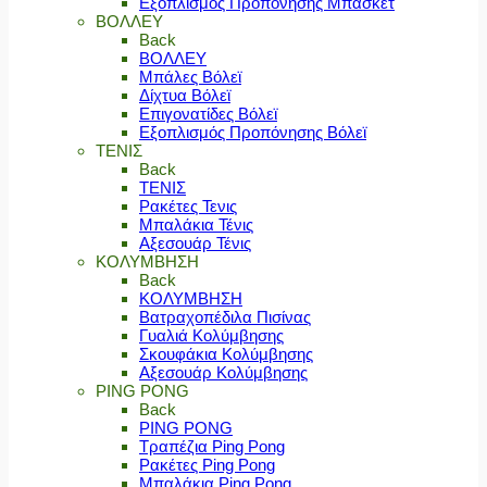
Εξοπλισμός Προπόνησης Μπάσκετ
ΒΟΛΛΕΥ
Back
ΒΟΛΛΕΥ
Μπάλες Βόλεϊ
Δίχτυα Βόλεϊ
Επιγονατίδες Βόλεϊ
Εξοπλισμός Προπόνησης Βόλεϊ
ΤΕΝΙΣ
Back
ΤΕΝΙΣ
Ρακέτες Τενις
Μπαλάκια Τένις
Αξεσουάρ Τένις
ΚΟΛΥΜΒΗΣΗ
Back
ΚΟΛΥΜΒΗΣΗ
Βατραχοπέδιλα Πισίνας
Γυαλιά Κολύμβησης
Σκουφάκια Κολύμβησης
Αξεσουάρ Κολύμβησης
PING PONG
Back
PING PONG
Τραπέζια Ping Pong
Ρακέτες Ping Pong
Μπαλάκια Ping Pong