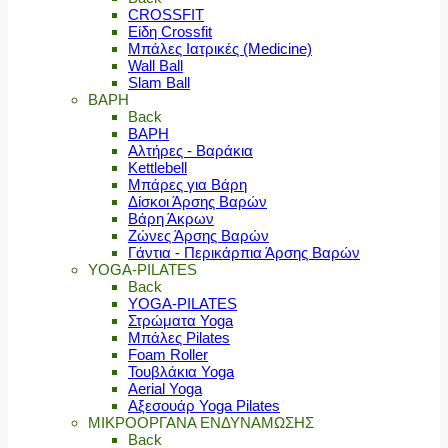
CROSSFIT
Είδη Crossfit
Μπάλες Ιατρικές (Medicine)
Wall Ball
Slam Ball
ΒΑΡΗ
Back
ΒΑΡΗ
Αλτήρες - Βαράκια
Kettlebell
Μπάρες για Βάρη
Δίσκοι Άρσης Βαρών
Βάρη Άκρων
Ζώνες Άρσης Βαρών
Γάντια - Περικάρπια Άρσης Βαρών
YOGA-PILATES
Back
YOGA-PILATES
Στρώματα Yoga
Μπάλες Pilates
Foam Roller
Τουβλάκια Yoga
Aerial Yoga
Αξεσουάρ Yoga Pilates
ΜΙΚΡΟΟΡΓΑΝΑ ΕΝΔΥΝΑΜΩΣΗΣ
Back