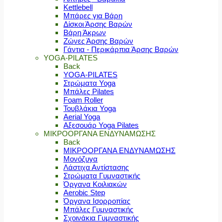
Kettlebell
Μπάρες για Βάρη
Δίσκοι Άρσης Βαρών
Βάρη Άκρων
Ζώνες Άρσης Βαρών
Γάντια - Περικάρπια Άρσης Βαρών
YOGA-PILATES
Back
YOGA-PILATES
Στρώματα Yoga
Μπάλες Pilates
Foam Roller
Τουβλάκια Yoga
Aerial Yoga
Αξεσουάρ Yoga Pilates
ΜΙΚΡΟΟΡΓΑΝΑ ΕΝΔΥΝΑΜΩΣΗΣ
Back
ΜΙΚΡΟΟΡΓΑΝΑ ΕΝΔΥΝΑΜΩΣΗΣ
Μονόζυγα
Λάστιχα Αντίστασης
Στρώματα Γυμναστικής
Όργανα Κοιλιακών
Aerobic Step
Όργανα Ισορροπίας
Μπάλες Γυμναστικής
Σχοινάκια Γυμναστικής