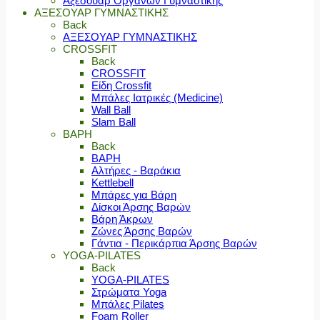
Αξεσουάρ Οργάνων Γυμναστικής
ΑΞΕΣΟΥΑΡ ΓΥΜΝΑΣΤΙΚΗΣ
Back
ΑΞΕΣΟΥΑΡ ΓΥΜΝΑΣΤΙΚΗΣ
CROSSFIT
Back
CROSSFIT
Είδη Crossfit
Μπάλες Ιατρικές (Medicine)
Wall Ball
Slam Ball
ΒΑΡΗ
Back
ΒΑΡΗ
Αλτήρες - Βαράκια
Kettlebell
Μπάρες για Βάρη
Δίσκοι Άρσης Βαρών
Βάρη Άκρων
Ζώνες Άρσης Βαρών
Γάντια - Περικάρπια Άρσης Βαρών
YOGA-PILATES
Back
YOGA-PILATES
Στρώματα Yoga
Μπάλες Pilates
Foam Roller