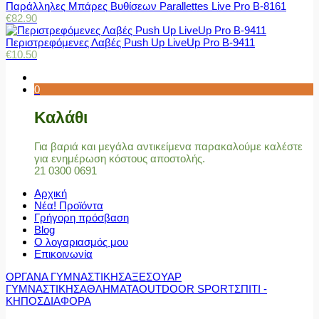
Παράλληλες Μπάρες Βυθίσεων Parallettes Live Pro Β-8161
€
82.90
Περιστρεφόμενες Λαβές Push Up LiveUp Pro Β-9411
€
10.50
0
Καλάθι
Για βαριά και μεγάλα αντικείμενα παρακαλούμε καλέστε
για ενημέρωση κόστους αποστολής.
21 0300 0691
Αρχική
Νέα! Προϊόντα
Γρήγορη πρόσβαση
Blog
Ο λογαριασμός μου
Επικοινωνία
ΟΡΓΑΝΑ ΓΥΜΝΑΣΤΙΚΗΣ
ΑΞΕΣΟΥΑΡ
ΓΥΜΝΑΣΤΙΚΗΣ
ΑΘΛΗΜΑΤΑ
OUTDOOR SPORT
ΣΠΙΤΙ -
ΚΗΠΟΣ
ΔΙΑΦΟΡΑ