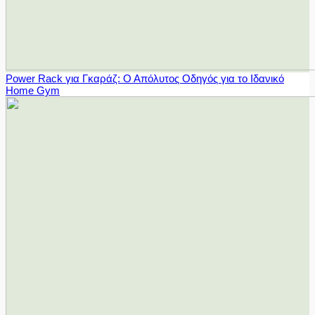
Power Rack για Γκαράζ: Ο Απόλυτος Οδηγός για το Ιδανικό
Home Gym