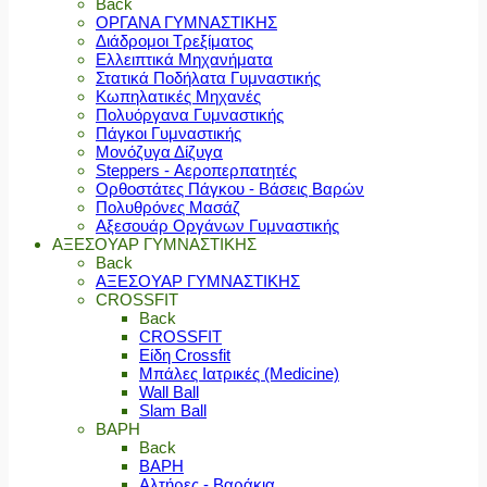
Back
ΟΡΓΑΝΑ ΓΥΜΝΑΣΤΙΚΗΣ
Διάδρομοι Τρεξίματος
Ελλειπτικά Μηχανήματα
Στατικά Ποδήλατα Γυμναστικής
Κωπηλατικές Μηχανές
Πολυόργανα Γυμναστικής
Πάγκοι Γυμναστικής
Μονόζυγα Δίζυγα
Steppers - Αεροπερπατητές
Ορθοστάτες Πάγκου - Βάσεις Βαρών
Πολυθρόνες Μασάζ
Αξεσουάρ Οργάνων Γυμναστικής
ΑΞΕΣΟΥΑΡ ΓΥΜΝΑΣΤΙΚΗΣ
Back
ΑΞΕΣΟΥΑΡ ΓΥΜΝΑΣΤΙΚΗΣ
CROSSFIT
Back
CROSSFIT
Είδη Crossfit
Μπάλες Ιατρικές (Medicine)
Wall Ball
Slam Ball
ΒΑΡΗ
Back
ΒΑΡΗ
Αλτήρες - Βαράκια