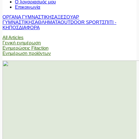
Ο λογαριασμός μου
Επικοινωνία
ΟΡΓΑΝΑ ΓΥΜΝΑΣΤΙΚΗΣ
ΑΞΕΣΟΥΑΡ
ΓΥΜΝΑΣΤΙΚΗΣ
ΑΘΛΗΜΑΤΑ
OUTDOOR SPORT
ΣΠΙΤΙ -
ΚΗΠΟΣ
ΔΙΑΦΟΡΑ
All Articles
Γενική ενημέρωση
Ενημερώσεις Fitaction
Ενημέρωση προϊόντων