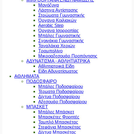
Μονόζυγα
Λάστιχα Αντίστασης
Στρώματα Γυμναστικής
Όργανα Κοιλιακών
Aerobic Step
Όργανα Ισορροπίας
Μπάλες Γυμναστικής
Σχοινάκια Γυμναστικής
Ταναλάκια Χεριών
Τραμπολίνο
Μικροαξεσουάρ Προπόνησης
ΑΔΥΝΑΤΙΣΜΑ - ΑΘΛΗΤΙΑΤΡΙΚΑ
Αθλητιατρικά Είδη
Είδη Αδυνατίσματος
ΑΘΛΗΜΑΤΑ
ΠΟΔΟΣΦΑΙΡΟ
Μπάλες Ποδοσφαίρου
Τέρματα Ποδοσφαίρου
Δίχτυα Ποδοσφαίρου
Αξεσουάρ Ποδοσφαίρου
ΜΠΑΣΚΕΤ
Μπάλες Μπάσκετ
Μπασκέτες Φορητές
Ταμπλό Μπασκέτας
Στεφάνια Μπασκέτας
Δίχτυα Μπασκέτας