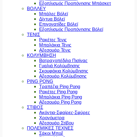
Εξοπλισμός Προπόνησης Μπάσκετ
ΒΟΛΛΕΥ
Μπάλες Βόλεϊ
Δίχτυα Βόλεϊ
Επιγονατίδες Βόλεϊ
Εξοπλισμός Προπόνησης Βόλεϊ
ΤΕΝΙΣ
Ρακέτες Τενις
Μπαλάκια Τένις
Αξεσουάρ Τένις
ΚΟΛΥΜΒΗΣΗ
Βατραχοπέδιλα Πισίνας
Γυαλιά Κολύμβησης
Σκουφάκια Κολύμβησης
Αξεσουάρ Κολύμβησης
PING PONG
Τραπέζια Ping Pong
Ρακέτες Ping Pong
Μπαλάκια Ping Pong
Αξεσουάρ Ping Pong
ΣΤΙΒΟΣ
Ακόντια-Σφαίρες-Σφύρες
Χρονόμετρα
Αξεσουάρ Στίβου
ΠΟΛΕΜΙΚΕΣ ΤΕΧΝΕΣ
Σάκοι Μποξ