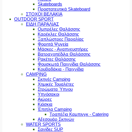
Skateboards
Προστατευτικά Skateboard
ΣΤΟΧΟΙ ΒΕΛΑΚΙΑ
OUTDOOR SPORT
ΕΙΔΗ ΠΑΡΑΛΙΑΣ
Ομπρέλες Θαλάσσης
Καρέκλες Θαλάσσης
Ξαπλώστρες Παραλίας
Φορητά Ψυγεία
Μάσκες - Αναπνευστήρες
Βατραχοπέδιλα Θαλάσσης
Ρακέτες Θαλάσσης
Φουσκωτά Παιχνίδια Θαλάσσης
Κουβαδάκια - Παιχνίδια
CAMPING
Σκηνές Camping
Χημικές Τουαλέτες
Στρώματα Ύπνου
Υπνόσακοι
Αιώρες
Κιόσκια
Έπιπλα Camping
Τραπέζια Καμπινγκ - Catering
Αξεσουάρ Σκηνών
WATER SPORTS
Σανίδες SUP