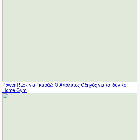
Power Rack για Γκαράζ: Ο Απόλυτος Οδηγός για το Ιδανικό
Home Gym