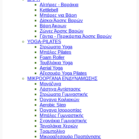
Αλτήρες - Βαράκια
Kettlebell
Μπάρες για Βάρη
Δίσκοι Άρσης Βαρών
Βάρη Άκρων
Ζώνες Άρσης Βαρών
Γάντια - Περικάρπια Άρσης Βαρών
YOGA-PILATES
Στρώματα Yoga
Μπάλες Pilates
Foam Roller
Τουβλάκια Yoga
Aerial Yoga
Αξεσουάρ Yoga Pilates
ΜΙΚΡΟΟΡΓΑΝΑ ΕΝΔΥΝΑΜΩΣΗΣ
Μονόζυγα
Λάστιχα Αντίστασης
Στρώματα Γυμναστικής
Όργανα Κοιλιακών
Aerobic Step
Όργανα Ισορροπίας
Μπάλες Γυμναστικής
Σχοινάκια Γυμναστικής
Ταναλάκια Χεριών
Τραμπολίνο
Μικροαξεσουάρ Προπόνησης