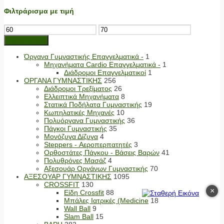
Φιλτράρισμα με τιμή
Ελάχιστη
Μέγιστη
τιμή
τιμή
Φιλτράρισμα
Όργανα Γυμναστικής Επαγγελματικά -
1
Μηχανήματα Cardio Επαγγελματικά -
1
Διάδρομοι Επαγγελματικοί
1
ΟΡΓΑΝΑ ΓΥΜΝΑΣΤΙΚΗΣ
256
Διάδρομοι Τρεξίματος
26
Ελλειπτικά Μηχανήματα
8
Στατικά Ποδήλατα Γυμναστικής
19
Κωπηλατικές Μηχανές
10
Πολυόργανα Γυμναστικής
36
Πάγκοι Γυμναστικής
35
Μονόζυγα Δίζυγα
4
Steppers - Αεροπερπατητές
3
Ορθοστάτες Πάγκου - Βάσεις Βαρών
41
Πολυθρόνες Μασάζ
4
Αξεσουάρ Οργάνων Γυμναστικής
70
ΑΞΕΣΟΥΑΡ ΓΥΜΝΑΣΤΙΚΗΣ
1095
CROSSFIT
130
×
Είδη Crossfit
88
Μπάλες Ιατρικές (Medicine
18
Wall Ball
9
Slam Ball
15