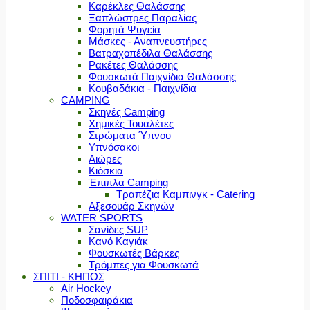
Καρέκλες Θαλάσσης
Ξαπλώστρες Παραλίας
Φορητά Ψυγεία
Μάσκες - Αναπνευστήρες
Βατραχοπέδιλα Θαλάσσης
Ρακέτες Θαλάσσης
Φουσκωτά Παιχνίδια Θαλάσσης
Κουβαδάκια - Παιχνίδια
CAMPING
Σκηνές Camping
Χημικές Τουαλέτες
Στρώματα Ύπνου
Υπνόσακοι
Αιώρες
Κιόσκια
Έπιπλα Camping
Τραπέζια Καμπινγκ - Catering
Αξεσουάρ Σκηνών
WATER SPORTS
Σανίδες SUP
Κανό Καγιάκ
Φουσκωτές Βάρκες
Τρόμπες για Φουσκωτά
ΣΠΙΤΙ - ΚΗΠΟΣ
Air Hockey
Ποδοσφαιράκια