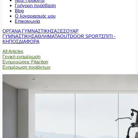
Νέα! Προϊόντα
Γρήγορη πρόσβαση
Blog
Ο λογαριασμός μου
Επικοινωνία
ΟΡΓΑΝΑ ΓΥΜΝΑΣΤΙΚΗΣ
ΑΞΕΣΟΥΑΡ
ΓΥΜΝΑΣΤΙΚΗΣ
ΑΘΛΗΜΑΤΑ
OUTDOOR SPORT
ΣΠΙΤΙ -
ΚΗΠΟΣ
ΔΙΑΦΟΡΑ
All Articles
Γενική ενημέρωση
Ενημερώσεις Fitaction
Ενημέρωση προϊόντων