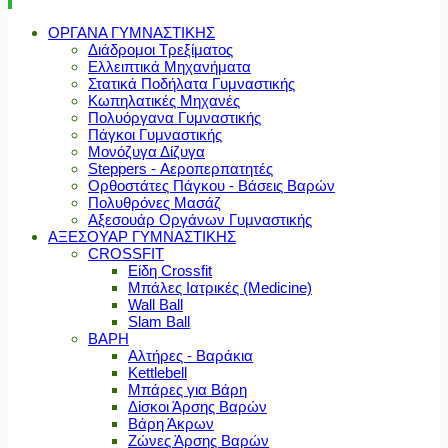
ΟΡΓΑΝΑ ΓΥΜΝΑΣΤΙΚΗΣ
Διάδρομοι Τρεξίματος
Ελλειπτικά Μηχανήματα
Στατικά Ποδήλατα Γυμναστικής
Κωπηλατικές Μηχανές
Πολυόργανα Γυμναστικής
Πάγκοι Γυμναστικής
Μονόζυγα Δίζυγα
Steppers - Αεροπερπατητές
Ορθοστάτες Πάγκου - Βάσεις Βαρών
Πολυθρόνες Μασάζ
Αξεσουάρ Οργάνων Γυμναστικής
ΑΞΕΣΟΥΑΡ ΓΥΜΝΑΣΤΙΚΗΣ
CROSSFIT
Είδη Crossfit
Μπάλες Ιατρικές (Medicine)
Wall Ball
Slam Ball
ΒΑΡΗ
Αλτήρες - Βαράκια
Kettlebell
Μπάρες για Βάρη
Δίσκοι Άρσης Βαρών
Βάρη Άκρων
Ζώνες Άρσης Βαρών