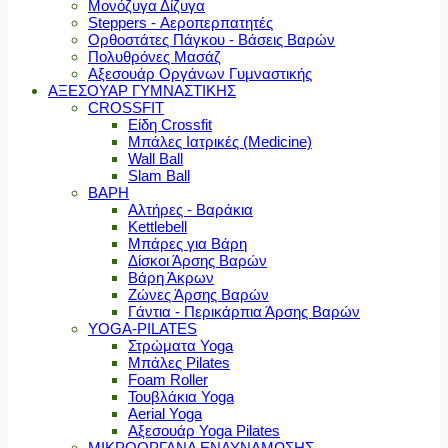
Μονόζυγα Δίζυγα
Steppers - Αεροπερπατητές
Ορθοστάτες Πάγκου - Βάσεις Βαρών
Πολυθρόνες Μασάζ
Αξεσουάρ Οργάνων Γυμναστικής
ΑΞΕΣΟΥΑΡ ΓΥΜΝΑΣΤΙΚΗΣ
CROSSFIT
Είδη Crossfit
Μπάλες Ιατρικές (Medicine)
Wall Ball
Slam Ball
ΒΑΡΗ
Αλτήρες - Βαράκια
Kettlebell
Μπάρες για Βάρη
Δίσκοι Άρσης Βαρών
Βάρη Άκρων
Ζώνες Άρσης Βαρών
Γάντια - Περικάρπια Άρσης Βαρών
YOGA-PILATES
Στρώματα Yoga
Μπάλες Pilates
Foam Roller
Τουβλάκια Yoga
Aerial Yoga
Αξεσουάρ Yoga Pilates
ΜΙΚΡΟΟΡΓΑΝΑ ΕΝΔΥΝΑΜΩΣΗΣ