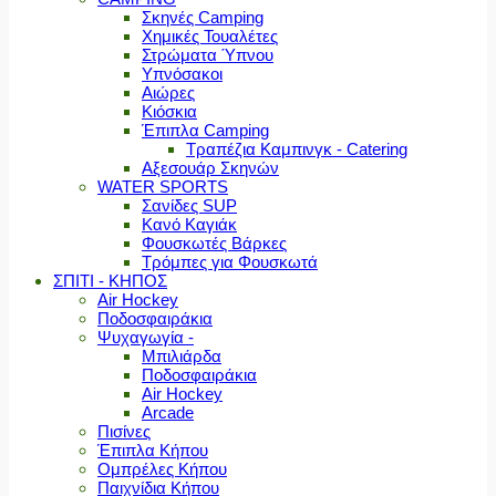
Σκηνές Camping
Χημικές Τουαλέτες
Στρώματα Ύπνου
Υπνόσακοι
Αιώρες
Κιόσκια
Έπιπλα Camping
Τραπέζια Καμπινγκ - Catering
Αξεσουάρ Σκηνών
WATER SPORTS
Σανίδες SUP
Κανό Καγιάκ
Φουσκωτές Βάρκες
Τρόμπες για Φουσκωτά
ΣΠΙΤΙ - ΚΗΠΟΣ
Air Hockey
Ποδοσφαιράκια
Ψυχαγωγία -
Μπιλιάρδα
Ποδοσφαιράκια
Air Hockey
Arcade
Πισίνες
Έπιπλα Κήπου
Ομπρέλες Κήπου
Παιχνίδια Κήπου