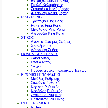
Βατραχοπέδιλα Πισίνας
Γυαλιά Κολύμβησης
Σκουφάκια Κολύμβησης
Αξεσουάρ Κολύμβησης
PING PONG
Τραπέζια Ping Pong
Ρακέτες Ping Pong
Μπαλάκια Ping Pong
Αξεσουάρ Ping Pong
ΣΤΙΒΟΣ
Ακόντια-Σφαίρες-Σφύρες
Χρονόμετρα
Αξεσουάρ Στίβου
ΠΟΛΕΜΙΚΕΣ ΤΕΧΝΕΣ
Σάκοι Μποξ
Γάντια Μποξ
Στόχοι
Προστατευτικά Πολεμικών Τεχνών
ΡΥΘΜΙΚΗ ΓΥΜΝΑΣΤΙΚΗ
Μπάλες Ρυθμικής
Στεφάνια Ρυθμικής
Κορίνες Ρυθμικής
Κορδέλες Ρυθμικής
Σχοινάκια Ρυθμικής
Παπούτσια Ρυθμικής
ROLLER - SKATE
Rollers