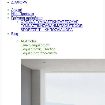
ΔΙΑΦΟΡΑ
Αρχική
Νέα! Προϊόντα
Γρήγορη πρόσβαση
ΟΡΓΑΝΑ ΓΥΜΝΑΣΤΙΚΗΣ
ΑΞΕΣΟΥΑΡ
ΓΥΜΝΑΣΤΙΚΗΣ
ΑΘΛΗΜΑΤΑ
OUTDOOR
SPORT
ΣΠΙΤΙ - ΚΗΠΟΣ
ΔΙΑΦΟΡΑ
Blog
All Articles
Γενική ενημέρωση
Ενημερώσεις Fitaction
Ενημέρωση προϊόντων