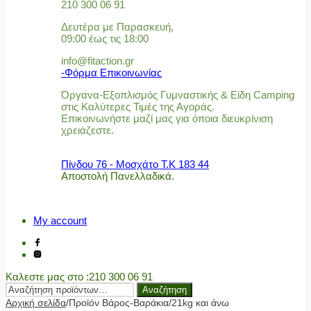
210 300 06 91
Δευτέρα με Παρασκευή,
09:00 έως τις 18:00
info@fitaction.gr
-Φόρμα Επικοινωνίας
Όργανα-Εξοπλισμός Γυμναστικής & Είδη Camping
στις Καλύτερες Τιμές της Αγοράς.
Επικοινωνήστε μαζί μας για όποια διευκρίνιση
χρειάζεστε.
Πίνδου 76 - Μοσχάτο Τ.Κ 183 44
Αποστολή Πανελλαδικά.
My account
Καλεστε μας στο
:210 300 06 91
Αναζήτηση
Αναζήτηση
για:
Αρχική σελίδα
/
Προϊόν Βάρος-Βαράκια
/
21kg και άνω