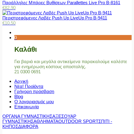
Παράλληλες Μπάρες Βυθίσεων Parallettes Live Pro Β-8161
€
82.90
Περιστρεφόμενες Λαβές Push Up LiveUp Pro Β-9411
€
10.50
0
Καλάθι
Για βαριά και μεγάλα αντικείμενα παρακαλούμε καλέστε
για ενημέρωση κόστους αποστολής.
21 0300 0691
Αρχική
Νέα! Προϊόντα
Γρήγορη πρόσβαση
Blog
Ο λογαριασμός μου
Επικοινωνία
ΟΡΓΑΝΑ ΓΥΜΝΑΣΤΙΚΗΣ
ΑΞΕΣΟΥΑΡ
ΓΥΜΝΑΣΤΙΚΗΣ
ΑΘΛΗΜΑΤΑ
OUTDOOR SPORT
ΣΠΙΤΙ -
ΚΗΠΟΣ
ΔΙΑΦΟΡΑ