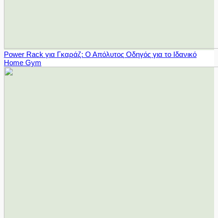
Power Rack για Γκαράζ: Ο Απόλυτος Οδηγός για το Ιδανικό
Home Gym