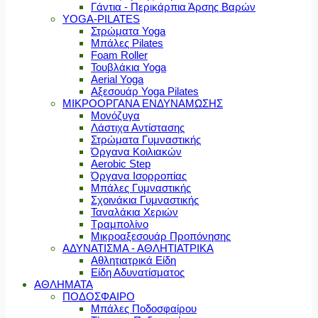
Γάντια - Περικάρπια Άρσης Βαρών
YOGA-PILATES
Στρώματα Yoga
Μπάλες Pilates
Foam Roller
Τουβλάκια Yoga
Aerial Yoga
Αξεσουάρ Yoga Pilates
ΜΙΚΡΟΟΡΓΑΝΑ ΕΝΔΥΝΑΜΩΣΗΣ
Μονόζυγα
Λάστιχα Αντίστασης
Στρώματα Γυμναστικής
Όργανα Κοιλιακών
Aerobic Step
Όργανα Ισορροπίας
Μπάλες Γυμναστικής
Σχοινάκια Γυμναστικής
Ταναλάκια Χεριών
Τραμπολίνο
Μικροαξεσουάρ Προπόνησης
ΑΔΥΝΑΤΙΣΜΑ - ΑΘΛΗΤΙΑΤΡΙΚΑ
Αθλητιατρικά Είδη
Είδη Αδυνατίσματος
ΑΘΛΗΜΑΤΑ
ΠΟΔΟΣΦΑΙΡΟ
Μπάλες Ποδοσφαίρου