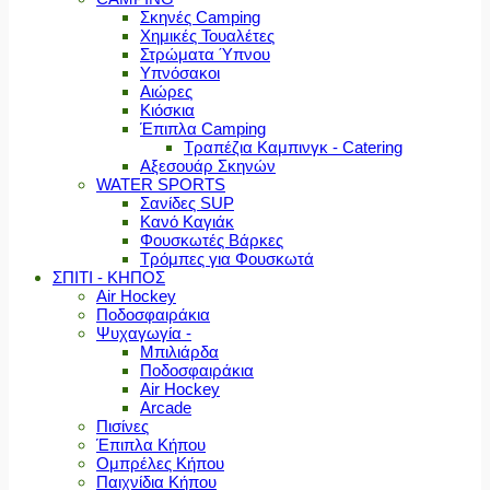
Σκηνές Camping
Χημικές Τουαλέτες
Στρώματα Ύπνου
Υπνόσακοι
Αιώρες
Κιόσκια
Έπιπλα Camping
Τραπέζια Καμπινγκ - Catering
Αξεσουάρ Σκηνών
WATER SPORTS
Σανίδες SUP
Κανό Καγιάκ
Φουσκωτές Βάρκες
Τρόμπες για Φουσκωτά
ΣΠΙΤΙ - ΚΗΠΟΣ
Air Hockey
Ποδοσφαιράκια
Ψυχαγωγία -
Μπιλιάρδα
Ποδοσφαιράκια
Air Hockey
Arcade
Πισίνες
Έπιπλα Κήπου
Ομπρέλες Κήπου
Παιχνίδια Κήπου