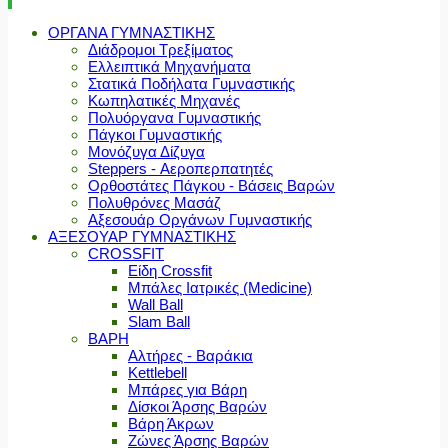
ΟΡΓΑΝΑ ΓΥΜΝΑΣΤΙΚΗΣ
Διάδρομοι Τρεξίματος
Ελλειπτικά Μηχανήματα
Στατικά Ποδήλατα Γυμναστικής
Κωπηλατικές Μηχανές
Πολυόργανα Γυμναστικής
Πάγκοι Γυμναστικής
Μονόζυγα Δίζυγα
Steppers - Αεροπερπατητές
Ορθοστάτες Πάγκου - Βάσεις Βαρών
Πολυθρόνες Μασάζ
Αξεσουάρ Οργάνων Γυμναστικής
ΑΞΕΣΟΥΑΡ ΓΥΜΝΑΣΤΙΚΗΣ
CROSSFIT
Είδη Crossfit
Μπάλες Ιατρικές (Medicine)
Wall Ball
Slam Ball
ΒΑΡΗ
Αλτήρες - Βαράκια
Kettlebell
Μπάρες για Βάρη
Δίσκοι Άρσης Βαρών
Βάρη Άκρων
Ζώνες Άρσης Βαρών