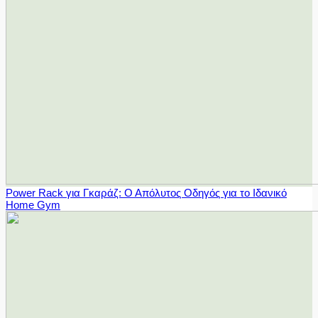
Power Rack για Γκαράζ: Ο Απόλυτος Οδηγός για το Ιδανικό
Home Gym