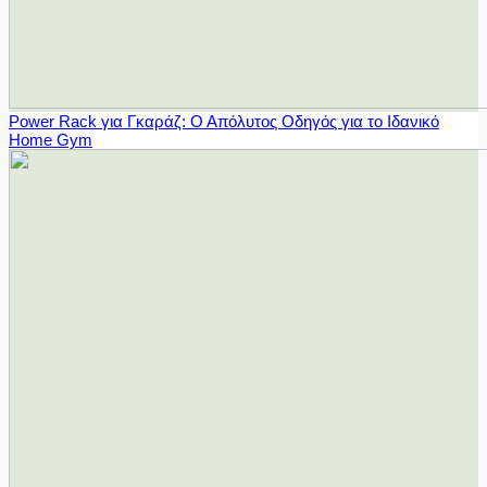
Power Rack για Γκαράζ: Ο Απόλυτος Οδηγός για το Ιδανικό
Home Gym