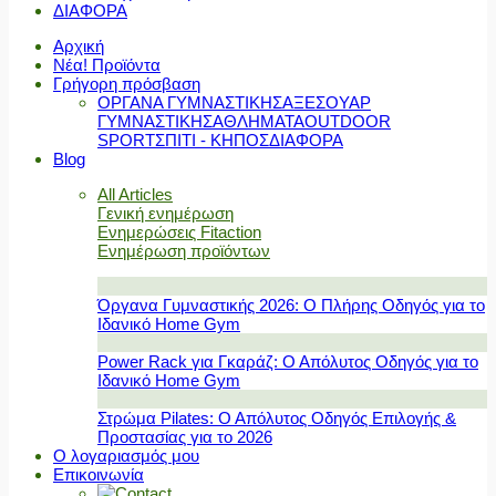
ΔΙΑΦΟΡΑ
Αρχική
Νέα! Προϊόντα
Γρήγορη πρόσβαση
ΟΡΓΑΝΑ ΓΥΜΝΑΣΤΙΚΗΣ
ΑΞΕΣΟΥΑΡ
ΓΥΜΝΑΣΤΙΚΗΣ
ΑΘΛΗΜΑΤΑ
OUTDOOR
SPORT
ΣΠΙΤΙ - ΚΗΠΟΣ
ΔΙΑΦΟΡΑ
Blog
All Articles
Γενική ενημέρωση
Ενημερώσεις Fitaction
Ενημέρωση προϊόντων
Όργανα Γυμναστικής 2026: Ο Πλήρης Οδηγός για το
Ιδανικό Home Gym
Power Rack για Γκαράζ: Ο Απόλυτος Οδηγός για το
Ιδανικό Home Gym
Στρώμα Pilates: Ο Απόλυτος Οδηγός Επιλογής &
Προστασίας για το 2026
Ο λογαριασμός μου
Επικοινωνία