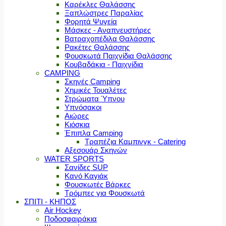
Καρέκλες Θαλάσσης
Ξαπλώστρες Παραλίας
Φορητά Ψυγεία
Μάσκες - Αναπνευστήρες
Βατραχοπέδιλα Θαλάσσης
Ρακέτες Θαλάσσης
Φουσκωτά Παιχνίδια Θαλάσσης
Κουβαδάκια - Παιχνίδια
CAMPING
Σκηνές Camping
Χημικές Τουαλέτες
Στρώματα Ύπνου
Υπνόσακοι
Αιώρες
Κιόσκια
Έπιπλα Camping
Τραπέζια Καμπινγκ - Catering
Αξεσουάρ Σκηνών
WATER SPORTS
Σανίδες SUP
Κανό Καγιάκ
Φουσκωτές Βάρκες
Τρόμπες για Φουσκωτά
ΣΠΙΤΙ - ΚΗΠΟΣ
Air Hockey
Ποδοσφαιράκια