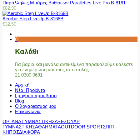
Παράλληλες Μπάρες Βυθίσεων Parallettes Live Pro Β-8161
€
82.90
Aerobic Step LiveUp B-3168B
€
32.50
0
Καλάθι
Για βαριά και μεγάλα αντικείμενα παρακαλούμε καλέστε
για ενημέρωση κόστους αποστολής.
21 0300 0691
Αρχική
Νέα! Προϊόντα
Γρήγορη πρόσβαση
Blog
Ο λογαριασμός μου
Επικοινωνία
ΟΡΓΑΝΑ ΓΥΜΝΑΣΤΙΚΗΣ
ΑΞΕΣΟΥΑΡ
ΓΥΜΝΑΣΤΙΚΗΣ
ΑΘΛΗΜΑΤΑ
OUTDOOR SPORT
ΣΠΙΤΙ -
ΚΗΠΟΣ
ΔΙΑΦΟΡΑ