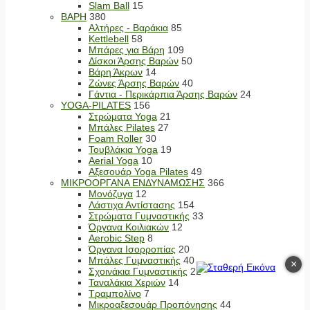
Slam Ball
15
ΒΑΡΗ
380
Αλτήρες - Βαράκια
85
Kettlebell
58
Μπάρες για Βάρη
109
Δίσκοι Άρσης Βαρών
50
Βάρη Άκρων
14
Ζώνες Άρσης Βαρών
40
Γάντια - Περικάρπια Άρσης Βαρών
24
YOGA-PILATES
156
Στρώματα Yoga
21
Μπάλες Pilates
27
Foam Roller
30
Τουβλάκια Yoga
19
Aerial Yoga
10
Αξεσουάρ Yoga Pilates
49
ΜΙΚΡΟΟΡΓΑΝΑ ΕΝΔΥΝΑΜΩΣΗΣ
366
Μονόζυγα
12
Λάστιχα Αντίστασης
154
Στρώματα Γυμναστικής
33
Όργανα Κοιλιακών
12
Aerobic Step
8
Όργανα Ισορροπίας
20
Μπάλες Γυμναστικής
40
×
Σχοινάκια Γυμναστικής
22
Ταναλάκια Χεριών
14
Τραμπολίνο
7
Μικροαξεσουάρ Προπόνησης
44