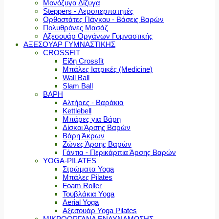
Μονόζυγα Δίζυγα
Steppers - Αεροπερπατητές
Ορθοστάτες Πάγκου - Βάσεις Βαρών
Πολυθρόνες Μασάζ
Αξεσουάρ Οργάνων Γυμναστικής
ΑΞΕΣΟΥΑΡ ΓΥΜΝΑΣΤΙΚΗΣ
CROSSFIT
Είδη Crossfit
Μπάλες Ιατρικές (Medicine)
Wall Ball
Slam Ball
ΒΑΡΗ
Αλτήρες - Βαράκια
Kettlebell
Μπάρες για Βάρη
Δίσκοι Άρσης Βαρών
Βάρη Άκρων
Ζώνες Άρσης Βαρών
Γάντια - Περικάρπια Άρσης Βαρών
YOGA-PILATES
Στρώματα Yoga
Μπάλες Pilates
Foam Roller
Τουβλάκια Yoga
Aerial Yoga
Αξεσουάρ Yoga Pilates
ΜΙΚΡΟΟΡΓΑΝΑ ΕΝΔΥΝΑΜΩΣΗΣ