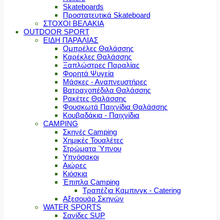
Skateboards
Προστατευτικά Skateboard
ΣΤΟΧΟΙ ΒΕΛΑΚΙΑ
OUTDOOR SPORT
ΕΙΔΗ ΠΑΡΑΛΙΑΣ
Ομπρέλες Θαλάσσης
Καρέκλες Θαλάσσης
Ξαπλώστρες Παραλίας
Φορητά Ψυγεία
Μάσκες - Αναπνευστήρες
Βατραχοπέδιλα Θαλάσσης
Ρακέτες Θαλάσσης
Φουσκωτά Παιχνίδια Θαλάσσης
Κουβαδάκια - Παιχνίδια
CAMPING
Σκηνές Camping
Χημικές Τουαλέτες
Στρώματα Ύπνου
Υπνόσακοι
Αιώρες
Κιόσκια
Έπιπλα Camping
Τραπέζια Καμπινγκ - Catering
Αξεσουάρ Σκηνών
WATER SPORTS
Σανίδες SUP