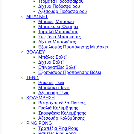
Τέρματα Ποδοσφαίρου
Δίχτυα Ποδοσφαίρου
Αξεσουάρ Ποδοσφαίρου
ΜΠΑΣΚΕΤ
Μπάλες Μπάσκετ
Μπασκέτες Φορητές
Ταμπλό Μπασκέτας
Στεφάνια Μπασκέτας
Δίχτυα Μπασκέτας
Εξοπλισμός Προπόνησης Μπάσκετ
ΒΟΛΛΕΥ
Μπάλες Βόλεϊ
Δίχτυα Βόλεϊ
Επιγονατίδες Βόλεϊ
Εξοπλισμός Προπόνησης Βόλεϊ
ΤΕΝΙΣ
Ρακέτες Τενις
Μπαλάκια Τένις
Αξεσουάρ Τένις
ΚΟΛΥΜΒΗΣΗ
Βατραχοπέδιλα Πισίνας
Γυαλιά Κολύμβησης
Σκουφάκια Κολύμβησης
Αξεσουάρ Κολύμβησης
PING PONG
Τραπέζια Ping Pong
Ρακέτες Ping Pong