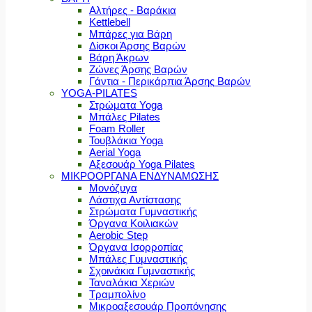
Αλτήρες - Βαράκια
Kettlebell
Μπάρες για Βάρη
Δίσκοι Άρσης Βαρών
Βάρη Άκρων
Ζώνες Άρσης Βαρών
Γάντια - Περικάρπια Άρσης Βαρών
YOGA-PILATES
Στρώματα Yoga
Μπάλες Pilates
Foam Roller
Τουβλάκια Yoga
Aerial Yoga
Αξεσουάρ Yoga Pilates
ΜΙΚΡΟΟΡΓΑΝΑ ΕΝΔΥΝΑΜΩΣΗΣ
Μονόζυγα
Λάστιχα Αντίστασης
Στρώματα Γυμναστικής
Όργανα Κοιλιακών
Aerobic Step
Όργανα Ισορροπίας
Μπάλες Γυμναστικής
Σχοινάκια Γυμναστικής
Ταναλάκια Χεριών
Τραμπολίνο
Μικροαξεσουάρ Προπόνησης