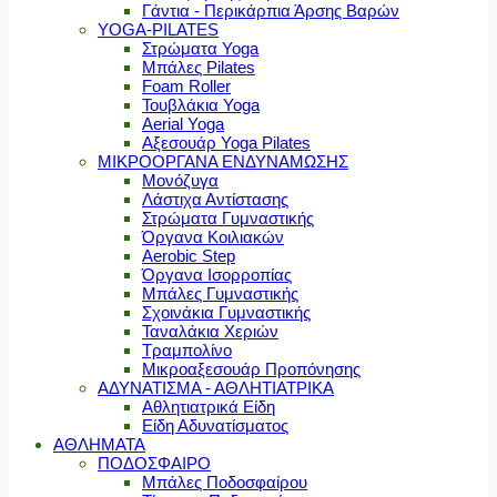
Γάντια - Περικάρπια Άρσης Βαρών
YOGA-PILATES
Στρώματα Yoga
Μπάλες Pilates
Foam Roller
Τουβλάκια Yoga
Aerial Yoga
Αξεσουάρ Yoga Pilates
ΜΙΚΡΟΟΡΓΑΝΑ ΕΝΔΥΝΑΜΩΣΗΣ
Μονόζυγα
Λάστιχα Αντίστασης
Στρώματα Γυμναστικής
Όργανα Κοιλιακών
Aerobic Step
Όργανα Ισορροπίας
Μπάλες Γυμναστικής
Σχοινάκια Γυμναστικής
Ταναλάκια Χεριών
Τραμπολίνο
Μικροαξεσουάρ Προπόνησης
ΑΔΥΝΑΤΙΣΜΑ - ΑΘΛΗΤΙΑΤΡΙΚΑ
Αθλητιατρικά Είδη
Είδη Αδυνατίσματος
ΑΘΛΗΜΑΤΑ
ΠΟΔΟΣΦΑΙΡΟ
Μπάλες Ποδοσφαίρου