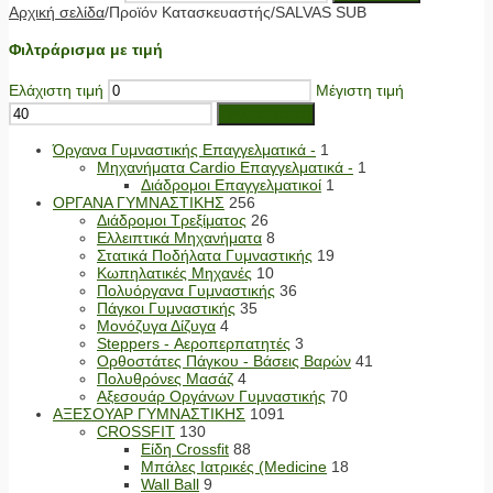
Αρχική σελίδα
/
Προϊόν Κατασκευαστής
/
SALVAS SUB
Φιλτράρισμα με τιμή
Ελάχιστη τιμή
Μέγιστη τιμή
Φιλτράρισμα
Όργανα Γυμναστικής Επαγγελματικά -
1
Μηχανήματα Cardio Επαγγελματικά -
1
Διάδρομοι Επαγγελματικοί
1
ΟΡΓΑΝΑ ΓΥΜΝΑΣΤΙΚΗΣ
256
Διάδρομοι Τρεξίματος
26
Ελλειπτικά Μηχανήματα
8
Στατικά Ποδήλατα Γυμναστικής
19
Κωπηλατικές Μηχανές
10
Πολυόργανα Γυμναστικής
36
Πάγκοι Γυμναστικής
35
Μονόζυγα Δίζυγα
4
Steppers - Αεροπερπατητές
3
Ορθοστάτες Πάγκου - Βάσεις Βαρών
41
Πολυθρόνες Μασάζ
4
Αξεσουάρ Οργάνων Γυμναστικής
70
ΑΞΕΣΟΥΑΡ ΓΥΜΝΑΣΤΙΚΗΣ
1091
CROSSFIT
130
Είδη Crossfit
88
Μπάλες Ιατρικές (Medicine
18
Wall Ball
9