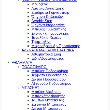
Μονόζυγα
Λάστιχα Αντίστασης
Στρώματα Γυμναστικής
Όργανα Κοιλιακών
Aerobic Step
Όργανα Ισορροπίας
Μπάλες Γυμναστικής
Σχοινάκια Γυμναστικής
Ταναλάκια Χεριών
Τραμπολίνο
Μικροαξεσουάρ Προπόνησης
ΑΔΥΝΑΤΙΣΜΑ - ΑΘΛΗΤΙΑΤΡΙΚΑ
Αθλητιατρικά Είδη
Είδη Αδυνατίσματος
ΑΘΛΗΜΑΤΑ
ΠΟΔΟΣΦΑΙΡΟ
Μπάλες Ποδοσφαίρου
Τέρματα Ποδοσφαίρου
Δίχτυα Ποδοσφαίρου
Αξεσουάρ Ποδοσφαίρου
ΜΠΑΣΚΕΤ
Μπάλες Μπάσκετ
Μπασκέτες Φορητές
Ταμπλό Μπασκέτας
Στεφάνια Μπασκέτας
Δίχτυα Μπασκέτας