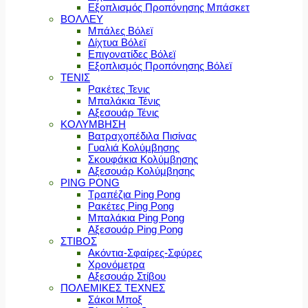
Εξοπλισμός Προπόνησης Μπάσκετ
ΒΟΛΛΕΥ
Μπάλες Βόλεϊ
Δίχτυα Βόλεϊ
Επιγονατίδες Βόλεϊ
Εξοπλισμός Προπόνησης Βόλεϊ
ΤΕΝΙΣ
Ρακέτες Τενις
Μπαλάκια Τένις
Αξεσουάρ Τένις
ΚΟΛΥΜΒΗΣΗ
Βατραχοπέδιλα Πισίνας
Γυαλιά Κολύμβησης
Σκουφάκια Κολύμβησης
Αξεσουάρ Κολύμβησης
PING PONG
Τραπέζια Ping Pong
Ρακέτες Ping Pong
Μπαλάκια Ping Pong
Αξεσουάρ Ping Pong
ΣΤΙΒΟΣ
Ακόντια-Σφαίρες-Σφύρες
Χρονόμετρα
Αξεσουάρ Στίβου
ΠΟΛΕΜΙΚΕΣ ΤΕΧΝΕΣ
Σάκοι Μποξ