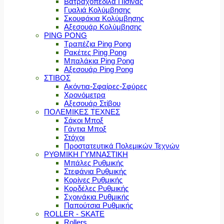
Βατραχοπέδιλα Πισίνας
Γυαλιά Κολύμβησης
Σκουφάκια Κολύμβησης
Αξεσουάρ Κολύμβησης
PING PONG
Τραπέζια Ping Pong
Ρακέτες Ping Pong
Μπαλάκια Ping Pong
Αξεσουάρ Ping Pong
ΣΤΙΒΟΣ
Ακόντια-Σφαίρες-Σφύρες
Χρονόμετρα
Αξεσουάρ Στίβου
ΠΟΛΕΜΙΚΕΣ ΤΕΧΝΕΣ
Σάκοι Μποξ
Γάντια Μποξ
Στόχοι
Προστατευτικά Πολεμικών Τεχνών
ΡΥΘΜΙΚΗ ΓΥΜΝΑΣΤΙΚΗ
Μπάλες Ρυθμικής
Στεφάνια Ρυθμικής
Κορίνες Ρυθμικής
Κορδέλες Ρυθμικής
Σχοινάκια Ρυθμικής
Παπούτσια Ρυθμικής
ROLLER - SKATE
Rollers