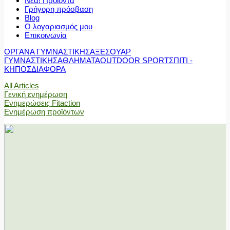
Νέα! Προϊόντα
Γρήγορη πρόσβαση
Blog
Ο λογαριασμός μου
Επικοινωνία
ΟΡΓΑΝΑ ΓΥΜΝΑΣΤΙΚΗΣ
ΑΞΕΣΟΥΑΡ
ΓΥΜΝΑΣΤΙΚΗΣ
ΑΘΛΗΜΑΤΑ
OUTDOOR SPORT
ΣΠΙΤΙ -
ΚΗΠΟΣ
ΔΙΑΦΟΡΑ
All Articles
Γενική ενημέρωση
Ενημερώσεις Fitaction
Ενημέρωση προϊόντων