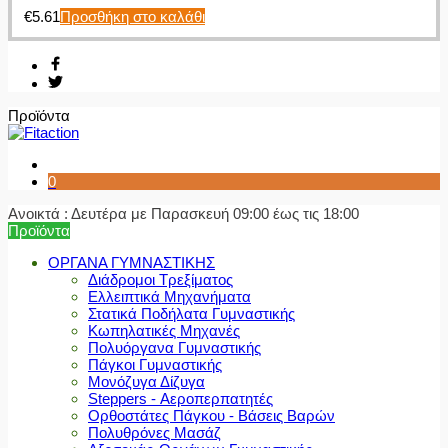
€
5.61
Προσθήκη στο καλάθι
Προϊόντα
0
Ανοικτά : Δευτέρα με Παρασκευή 09:00 έως τις 18:00
Προϊόντα
ΟΡΓΑΝΑ ΓΥΜΝΑΣΤΙΚΗΣ
Διάδρομοι Τρεξίματος
Ελλειπτικά Μηχανήματα
Στατικά Ποδήλατα Γυμναστικής
Κωπηλατικές Μηχανές
Πολυόργανα Γυμναστικής
Πάγκοι Γυμναστικής
Μονόζυγα Δίζυγα
Steppers - Αεροπερπατητές
Ορθοστάτες Πάγκου - Βάσεις Βαρών
Πολυθρόνες Μασάζ