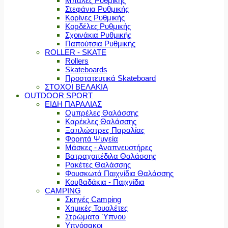
Μπάλες Ρυθμικής
Στεφάνια Ρυθμικής
Κορίνες Ρυθμικής
Κορδέλες Ρυθμικής
Σχοινάκια Ρυθμικής
Παπούτσια Ρυθμικής
ROLLER - SKATE
Rollers
Skateboards
Προστατευτικά Skateboard
ΣΤΟΧΟΙ ΒΕΛΑΚΙΑ
OUTDOOR SPORT
ΕΙΔΗ ΠΑΡΑΛΙΑΣ
Ομπρέλες Θαλάσσης
Καρέκλες Θαλάσσης
Ξαπλώστρες Παραλίας
Φορητά Ψυγεία
Μάσκες - Αναπνευστήρες
Βατραχοπέδιλα Θαλάσσης
Ρακέτες Θαλάσσης
Φουσκωτά Παιχνίδια Θαλάσσης
Κουβαδάκια - Παιχνίδια
CAMPING
Σκηνές Camping
Χημικές Τουαλέτες
Στρώματα Ύπνου
Υπνόσακοι