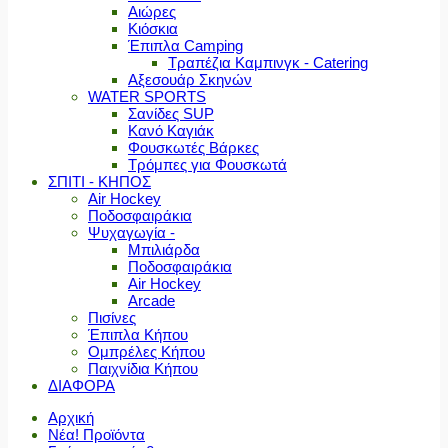
Αιώρες
Κιόσκια
Έπιπλα Camping
Τραπέζια Καμπινγκ - Catering
Αξεσουάρ Σκηνών
WATER SPORTS
Σανίδες SUP
Κανό Καγιάκ
Φουσκωτές Βάρκες
Τρόμπες για Φουσκωτά
ΣΠΙΤΙ - ΚΗΠΟΣ
Air Hockey
Ποδοσφαιράκια
Ψυχαγωγία -
Μπιλιάρδα
Ποδοσφαιράκια
Air Hockey
Arcade
Πισίνες
Έπιπλα Κήπου
Ομπρέλες Κήπου
Παιχνίδια Κήπου
ΔΙΑΦΟΡΑ
Αρχική
Νέα! Προϊόντα