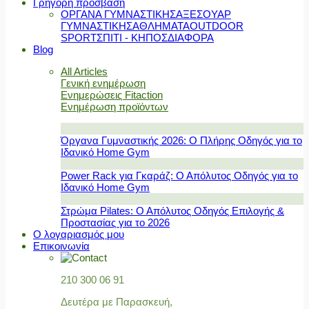
Γρήγορη πρόσβαση
ΟΡΓΑΝΑ ΓΥΜΝΑΣΤΙΚΗΣ
ΑΞΕΣΟΥΑΡ
ΓΥΜΝΑΣΤΙΚΗΣ
ΑΘΛΗΜΑΤΑ
OUTDOOR
SPORT
ΣΠΙΤΙ - ΚΗΠΟΣ
ΔΙΑΦΟΡΑ
Blog
All Articles
Γενική ενημέρωση
Ενημερώσεις Fitaction
Ενημέρωση προϊόντων
Όργανα Γυμναστικής 2026: Ο Πλήρης Οδηγός για το
Ιδανικό Home Gym
Power Rack για Γκαράζ: Ο Απόλυτος Οδηγός για το
Ιδανικό Home Gym
Στρώμα Pilates: Ο Απόλυτος Οδηγός Επιλογής &
Προστασίας για το 2026
Ο λογαριασμός μου
Επικοινωνία
210 300 06 91
Δευτέρα με Παρασκευή,