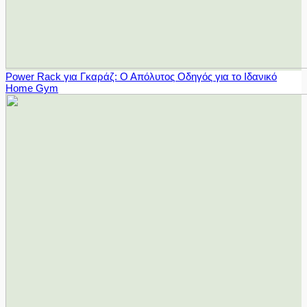
Power Rack για Γκαράζ: Ο Απόλυτος Οδηγός για το Ιδανικό
Home Gym