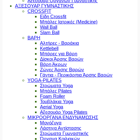
Αξεσουάρ Οργάνων Γυμναστικής
ΑΞΕΣΟΥΑΡ ΓΥΜΝΑΣΤΙΚΗΣ
CROSSFIT
Είδη Crossfit
Μπάλες Ιατρικές (Medicine)
Wall Ball
Slam Ball
ΒΑΡΗ
Αλτήρες - Βαράκια
Kettlebell
Μπάρες για Βάρη
Δίσκοι Άρσης Βαρών
Βάρη Άκρων
Ζώνες Άρσης Βαρών
Γάντια - Περικάρπια Άρσης Βαρών
YOGA-PILATES
Στρώματα Yoga
Μπάλες Pilates
Foam Roller
Τουβλάκια Yoga
Aerial Yoga
Αξεσουάρ Yoga Pilates
ΜΙΚΡΟΟΡΓΑΝΑ ΕΝΔΥΝΑΜΩΣΗΣ
Μονόζυγα
Λάστιχα Αντίστασης
Στρώματα Γυμναστικής
Όργανα Κοιλιακών