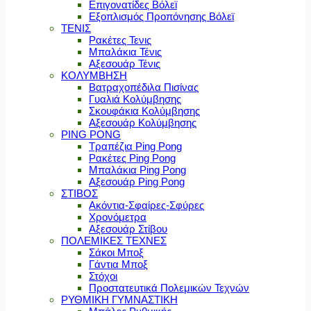
Επιγονατίδες Βόλεϊ
Εξοπλισμός Προπόνησης Βόλεϊ
ΤΕΝΙΣ
Ρακέτες Τενις
Μπαλάκια Τένις
Αξεσουάρ Τένις
ΚΟΛΥΜΒΗΣΗ
Βατραχοπέδιλα Πισίνας
Γυαλιά Κολύμβησης
Σκουφάκια Κολύμβησης
Αξεσουάρ Κολύμβησης
PING PONG
Τραπέζια Ping Pong
Ρακέτες Ping Pong
Μπαλάκια Ping Pong
Αξεσουάρ Ping Pong
ΣΤΙΒΟΣ
Ακόντια-Σφαίρες-Σφύρες
Χρονόμετρα
Αξεσουάρ Στίβου
ΠΟΛΕΜΙΚΕΣ ΤΕΧΝΕΣ
Σάκοι Μποξ
Γάντια Μποξ
Στόχοι
Προστατευτικά Πολεμικών Τεχνών
ΡΥΘΜΙΚΗ ΓΥΜΝΑΣΤΙΚΗ