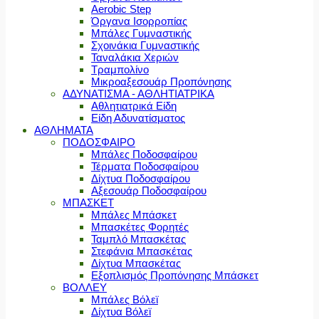
Aerobic Step
Όργανα Ισορροπίας
Μπάλες Γυμναστικής
Σχοινάκια Γυμναστικής
Ταναλάκια Χεριών
Τραμπολίνο
Μικροαξεσουάρ Προπόνησης
ΑΔΥΝΑΤΙΣΜΑ - ΑΘΛΗΤΙΑΤΡΙΚΑ
Αθλητιατρικά Είδη
Είδη Αδυνατίσματος
ΑΘΛΗΜΑΤΑ
ΠΟΔΟΣΦΑΙΡΟ
Μπάλες Ποδοσφαίρου
Τέρματα Ποδοσφαίρου
Δίχτυα Ποδοσφαίρου
Αξεσουάρ Ποδοσφαίρου
ΜΠΑΣΚΕΤ
Μπάλες Μπάσκετ
Μπασκέτες Φορητές
Ταμπλό Μπασκέτας
Στεφάνια Μπασκέτας
Δίχτυα Μπασκέτας
Εξοπλισμός Προπόνησης Μπάσκετ
ΒΟΛΛΕΥ
Μπάλες Βόλεϊ
Δίχτυα Βόλεϊ