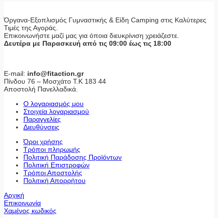
Όργανα-Εξοπλισμός Γυμναστικής & Είδη Camping στις Καλύτερες
Τιμές της Αγοράς.
Επικοινωνήστε μαζί μας για όποια διευκρίνιση χρειάζεστε.
Δευτέρα με Παρασκευή από τις 09:00 έως τις 18:00
E-mail:
info@fitaction.gr
Πίνδου 76 – Μοσχάτο Τ.Κ 183 44
Αποστολή Πανελλαδικά.
Ο λογαριασμός μου
Στοιχεία λογαριασμού
Παραγγελίες
Διευθύνσεις
Όροι χρήσης
Τρόποι πληρωμής
Πολιτική Παράδοσης Προϊόντων
Πολιτική Επιστροφών
Τρόποι Αποστολής
Πολιτική Απορρήτου
Αρχική
Επικοινωνία
Χαμένος κωδικός