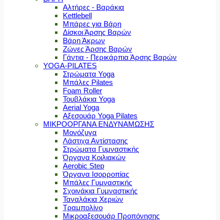
Αλτήρες - Βαράκια
Kettlebell
Μπάρες για Βάρη
Δίσκοι Άρσης Βαρών
Βάρη Άκρων
Ζώνες Άρσης Βαρών
Γάντια - Περικάρπια Άρσης Βαρών
YOGA-PILATES
Στρώματα Yoga
Μπάλες Pilates
Foam Roller
Τουβλάκια Yoga
Aerial Yoga
Αξεσουάρ Yoga Pilates
ΜΙΚΡΟΟΡΓΑΝΑ ΕΝΔΥΝΑΜΩΣΗΣ
Μονόζυγα
Λάστιχα Αντίστασης
Στρώματα Γυμναστικής
Όργανα Κοιλιακών
Aerobic Step
Όργανα Ισορροπίας
Μπάλες Γυμναστικής
Σχοινάκια Γυμναστικής
Ταναλάκια Χεριών
Τραμπολίνο
Μικροαξεσουάρ Προπόνησης