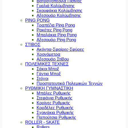
Βατραχοπέδιλα Πισίνας
Γυαλιά Κολύμβησης
Σκουφάκια Κολύμβησης
Αξεσουάρ Κολύμβησης
PING PONG
Τραπέζια Ping Pong
Ρακέτες Ping Pong
Μπαλάκια Ping Pong
Αξεσουάρ Ping Pong
ΣΤΙΒΟΣ
Ακόντια-Σφαίρες-Σφύρες
Χρονόμετρα
Αξεσουάρ Στίβου
ΠΟΛΕΜΙΚΕΣ ΤΕΧΝΕΣ
Σάκοι Μποξ
Γάντια Μποξ
Στόχοι
Προστατευτικά Πολεμικών Τεχνών
ΡΥΘΜΙΚΗ ΓΥΜΝΑΣΤΙΚΗ
Μπάλες Ρυθμικής
Στεφάνια Ρυθμικής
Κορίνες Ρυθμικής
Κορδέλες Ρυθμικής
Σχοινάκια Ρυθμικής
Παπούτσια Ρυθμικής
ROLLER - SKATE
Rollers