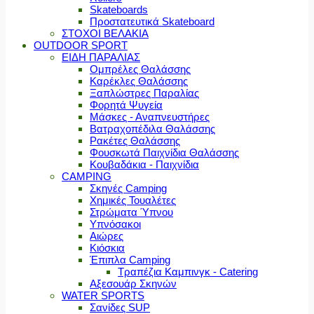
Skateboards
Προστατευτικά Skateboard
ΣΤΟΧΟΙ ΒΕΛΑΚΙΑ
OUTDOOR SPORT
ΕΙΔΗ ΠΑΡΑΛΙΑΣ
Ομπρέλες Θαλάσσης
Καρέκλες Θαλάσσης
Ξαπλώστρες Παραλίας
Φορητά Ψυγεία
Μάσκες - Αναπνευστήρες
Βατραχοπέδιλα Θαλάσσης
Ρακέτες Θαλάσσης
Φουσκωτά Παιχνίδια Θαλάσσης
Κουβαδάκια - Παιχνίδια
CAMPING
Σκηνές Camping
Χημικές Τουαλέτες
Στρώματα Ύπνου
Υπνόσακοι
Αιώρες
Κιόσκια
Έπιπλα Camping
Τραπέζια Καμπινγκ - Catering
Αξεσουάρ Σκηνών
WATER SPORTS
Σανίδες SUP