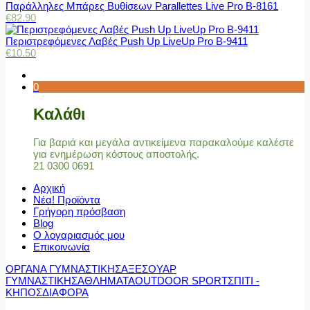
Παράλληλες Μπάρες Βυθίσεων Parallettes Live Pro Β-8161
€
82.90
Περιστρεφόμενες Λαβές Push Up LiveUp Pro Β-9411
€
10.50
0
Καλάθι
Για βαριά και μεγάλα αντικείμενα παρακαλούμε καλέστε
για ενημέρωση κόστους αποστολής.
21 0300 0691
Αρχική
Νέα! Προϊόντα
Γρήγορη πρόσβαση
Blog
Ο λογαριασμός μου
Επικοινωνία
ΟΡΓΑΝΑ ΓΥΜΝΑΣΤΙΚΗΣ
ΑΞΕΣΟΥΑΡ
ΓΥΜΝΑΣΤΙΚΗΣ
ΑΘΛΗΜΑΤΑ
OUTDOOR SPORT
ΣΠΙΤΙ -
ΚΗΠΟΣ
ΔΙΑΦΟΡΑ