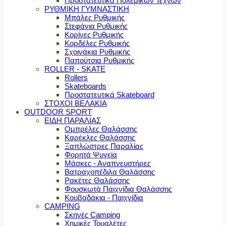
Προστατευτικά Πολεμικών Τεχνών
ΡΥΘΜΙΚΗ ΓΥΜΝΑΣΤΙΚΗ
Μπάλες Ρυθμικής
Στεφάνια Ρυθμικής
Κορίνες Ρυθμικής
Κορδέλες Ρυθμικής
Σχοινάκια Ρυθμικής
Παπούτσια Ρυθμικής
ROLLER - SKATE
Rollers
Skateboards
Προστατευτικά Skateboard
ΣΤΟΧΟΙ ΒΕΛΑΚΙΑ
OUTDOOR SPORT
ΕΙΔΗ ΠΑΡΑΛΙΑΣ
Ομπρέλες Θαλάσσης
Καρέκλες Θαλάσσης
Ξαπλώστρες Παραλίας
Φορητά Ψυγεία
Μάσκες - Αναπνευστήρες
Βατραχοπέδιλα Θαλάσσης
Ρακέτες Θαλάσσης
Φουσκωτά Παιχνίδια Θαλάσσης
Κουβαδάκια - Παιχνίδια
CAMPING
Σκηνές Camping
Χημικές Τουαλέτες