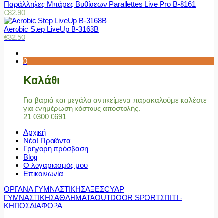
Παράλληλες Μπάρες Βυθίσεων Parallettes Live Pro Β-8161
€
82.90
Aerobic Step LiveUp B-3168B
€
32.50
0
Καλάθι
Για βαριά και μεγάλα αντικείμενα παρακαλούμε καλέστε
για ενημέρωση κόστους αποστολής.
21 0300 0691
Αρχική
Νέα! Προϊόντα
Γρήγορη πρόσβαση
Blog
Ο λογαριασμός μου
Επικοινωνία
ΟΡΓΑΝΑ ΓΥΜΝΑΣΤΙΚΗΣ
ΑΞΕΣΟΥΑΡ
ΓΥΜΝΑΣΤΙΚΗΣ
ΑΘΛΗΜΑΤΑ
OUTDOOR SPORT
ΣΠΙΤΙ -
ΚΗΠΟΣ
ΔΙΑΦΟΡΑ