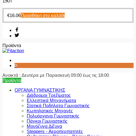
190T
€
16.06
Προσθήκη στο καλάθι
Προϊόντα
0
Ανοικτά : Δευτέρα με Παρασκευή 09:00 έως τις 18:00
Προϊόντα
ΟΡΓΑΝΑ ΓΥΜΝΑΣΤΙΚΗΣ
Διάδρομοι Τρεξίματος
Ελλειπτικά Μηχανήματα
Στατικά Ποδήλατα Γυμναστικής
Κωπηλατικές Μηχανές
Πολυόργανα Γυμναστικής
Πάγκοι Γυμναστικής
Μονόζυγα Δίζυγα
Steppers - Αεροπερπατητές