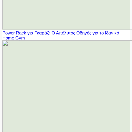
Power Rack για Γκαράζ: Ο Απόλυτος Οδηγός για το Ιδανικό
Home Gym