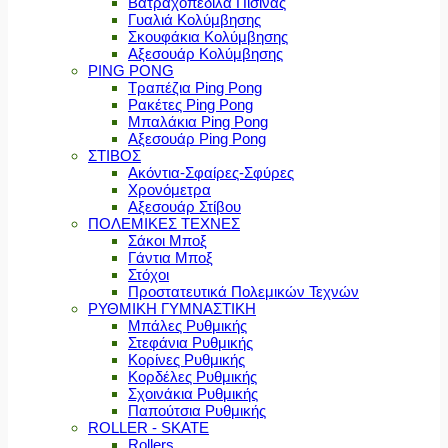
Βατραχοπέδιλα Πισίνας
Γυαλιά Κολύμβησης
Σκουφάκια Κολύμβησης
Αξεσουάρ Κολύμβησης
PING PONG
Τραπέζια Ping Pong
Ρακέτες Ping Pong
Μπαλάκια Ping Pong
Αξεσουάρ Ping Pong
ΣΤΙΒΟΣ
Ακόντια-Σφαίρες-Σφύρες
Χρονόμετρα
Αξεσουάρ Στίβου
ΠΟΛΕΜΙΚΕΣ ΤΕΧΝΕΣ
Σάκοι Μποξ
Γάντια Μποξ
Στόχοι
Προστατευτικά Πολεμικών Τεχνών
ΡΥΘΜΙΚΗ ΓΥΜΝΑΣΤΙΚΗ
Μπάλες Ρυθμικής
Στεφάνια Ρυθμικής
Κορίνες Ρυθμικής
Κορδέλες Ρυθμικής
Σχοινάκια Ρυθμικής
Παπούτσια Ρυθμικής
ROLLER - SKATE
Rollers