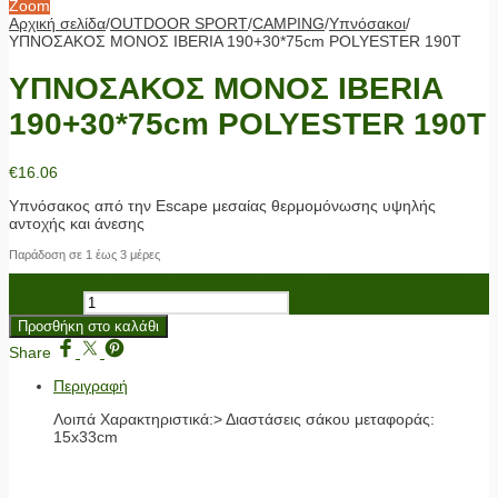
Zoom
Αρχική σελίδα
/
OUTDOOR SPORT
/
CAMPING
/
Υπνόσακοι
/
ΥΠΝΟΣΑΚΟΣ ΜΟΝΟΣ IBERIA 190+30*75cm POLYESTER 190T
ΥΠΝΟΣΑΚΟΣ ΜΟΝΟΣ IBERIA
190+30*75cm POLYESTER 190T
€
16.06
Υπνόσακος από την Escape μεσαίας θερμομόνωσης υψηλής
αντοχής και άνεσης
Παράδοση σε 1 έως 3 μέρες
ΥΠΝΟΣΑΚΟΣ ΜΟΝΟΣ IBERIA 190+30*75cm POLYESTER 190T
ποσότητα
Προσθήκη στο καλάθι
Share
Περιγραφή
Λοιπά Χαρακτηριστικά:> Διαστάσεις σάκου μεταφοράς:
15x33cm