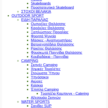
Skateboards
Προστατευτικά Skateboard
ΣΤΟΧΟΙ ΒΕΛΑΚΙΑ
OUTDOOR SPORT
ΕΙΔΗ ΠΑΡΑΛΙΑΣ
Ομπρέλες Θαλάσσης
Καρέκλες Θαλάσσης
Ξαπλώστρες Παραλίας
Φορητά Ψυγεία
Μάσκες - Αναπνευστήρες
Βατραχοπέδιλα Θαλάσσης
Ρακέτες Θαλάσσης
Φουσκωτά Παιχνίδια Θαλάσσης
Κουβαδάκια - Παιχνίδια
CAMPING
Σκηνές Camping
Χημικές Τουαλέτες
Στρώματα Ύπνου
Υπνόσακοι
Αιώρες
Κιόσκια
Έπιπλα Camping
Τραπέζια Καμπινγκ - Catering
Αξεσουάρ Σκηνών
WATER SPORTS
Σανίδες SUP