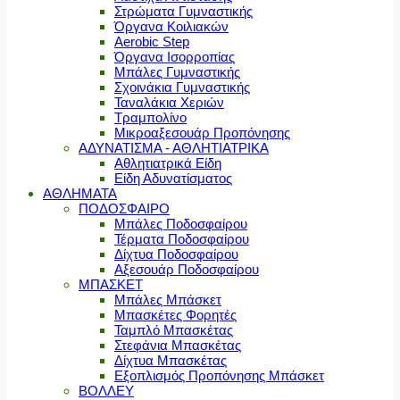
Στρώματα Γυμναστικής
Όργανα Κοιλιακών
Aerobic Step
Όργανα Ισορροπίας
Μπάλες Γυμναστικής
Σχοινάκια Γυμναστικής
Ταναλάκια Χεριών
Τραμπολίνο
Μικροαξεσουάρ Προπόνησης
ΑΔΥΝΑΤΙΣΜΑ - ΑΘΛΗΤΙΑΤΡΙΚΑ
Αθλητιατρικά Είδη
Είδη Αδυνατίσματος
ΑΘΛΗΜΑΤΑ
ΠΟΔΟΣΦΑΙΡΟ
Μπάλες Ποδοσφαίρου
Τέρματα Ποδοσφαίρου
Δίχτυα Ποδοσφαίρου
Αξεσουάρ Ποδοσφαίρου
ΜΠΑΣΚΕΤ
Μπάλες Μπάσκετ
Μπασκέτες Φορητές
Ταμπλό Μπασκέτας
Στεφάνια Μπασκέτας
Δίχτυα Μπασκέτας
Εξοπλισμός Προπόνησης Μπάσκετ
ΒΟΛΛΕΥ