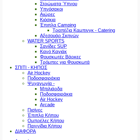
Στρώματα Ύπνου
Υπνόσακοι
Αιώρες
Κιόσκια
Έπιπλα Camping
Τραπέζια Καμπινγκ - Catering
Αξεσουάρ Σκηνών
WATER SPORTS
Σανίδες SUP
Κανό Καγιάκ
Φουσκωτές Βάρκες
Τρόμπες για Φουσκωτά
ΣΠΙΤΙ - ΚΗΠΟΣ
Air Hockey
Ποδοσφαιράκια
Ψυχαγωγία -
Μπιλιάρδα
Ποδοσφαιράκια
Air Hockey
Arcade
Πισίνες
Έπιπλα Κήπου
Ομπρέλες Κήπου
Παιχνίδια Κήπου
ΔΙΑΦΟΡΑ