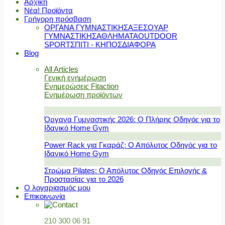
Αρχική
Νέα! Προϊόντα
Γρήγορη πρόσβαση
ΟΡΓΑΝΑ ΓΥΜΝΑΣΤΙΚΗΣ
ΑΞΕΣΟΥΑΡ
ΓΥΜΝΑΣΤΙΚΗΣ
ΑΘΛΗΜΑΤΑ
OUTDOOR
SPORT
ΣΠΙΤΙ - ΚΗΠΟΣ
ΔΙΑΦΟΡΑ
Blog
All Articles
Γενική ενημέρωση
Ενημερώσεις Fitaction
Ενημέρωση προϊόντων
Όργανα Γυμναστικής 2026: Ο Πλήρης Οδηγός για το
Ιδανικό Home Gym
Power Rack για Γκαράζ: Ο Απόλυτος Οδηγός για το
Ιδανικό Home Gym
Στρώμα Pilates: Ο Απόλυτος Οδηγός Επιλογής &
Προστασίας για το 2026
Ο λογαριασμός μου
Επικοινωνία
210 300 06 91