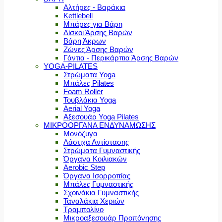
Αλτήρες - Βαράκια
Kettlebell
Μπάρες για Βάρη
Δίσκοι Άρσης Βαρών
Βάρη Άκρων
Ζώνες Άρσης Βαρών
Γάντια - Περικάρπια Άρσης Βαρών
YOGA-PILATES
Στρώματα Yoga
Μπάλες Pilates
Foam Roller
Τουβλάκια Yoga
Aerial Yoga
Αξεσουάρ Yoga Pilates
ΜΙΚΡΟΟΡΓΑΝΑ ΕΝΔΥΝΑΜΩΣΗΣ
Μονόζυγα
Λάστιχα Αντίστασης
Στρώματα Γυμναστικής
Όργανα Κοιλιακών
Aerobic Step
Όργανα Ισορροπίας
Μπάλες Γυμναστικής
Σχοινάκια Γυμναστικής
Ταναλάκια Χεριών
Τραμπολίνο
Μικροαξεσουάρ Προπόνησης