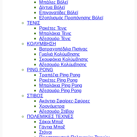
Μπάλες Βόλεϊ
Δίχτυα Βόλεϊ
Επιγονατίδες Βόλεϊ
Εξοπλισμός Προπόνησης Βόλεϊ
ΤΕΝΙΣ
Ρακέτες Τενις
Μπαλάκια Τένις
Αξεσουάρ Τένις
ΚΟΛΥΜΒΗΣΗ
Βατραχοπέδιλα Πισίνας
Γυαλιά Κολύμβησης
Σκουφάκια Κολύμβησης
Αξεσουάρ Κολύμβησης
PING PONG
Τραπέζια Ping Pong
Ρακέτες Ping Pong
Μπαλάκια Ping Pong
Αξεσουάρ Ping Pong
ΣΤΙΒΟΣ
Ακόντια-Σφαίρες-Σφύρες
Χρονόμετρα
Αξεσουάρ Στίβου
ΠΟΛΕΜΙΚΕΣ ΤΕΧΝΕΣ
Σάκοι Μποξ
Γάντια Μποξ
Στόχοι