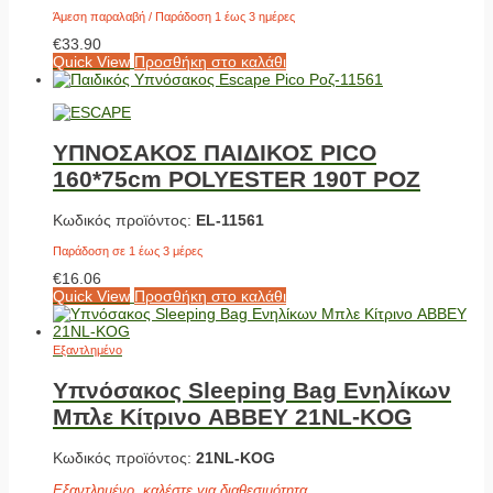
Άμεση παραλαβή / Παράδοση 1 έως 3 ημέρες
€
33.90
Quick View
Προσθήκη στο καλάθι
ΥΠΝΟΣΑΚΟΣ ΠΑΙΔΙΚΟΣ PICO
160*75cm POLYESTER 190T ΡΟΖ
Κωδικός προϊόντος:
EL-11561
Παράδοση σε 1 έως 3 μέρες
€
16.06
Quick View
Προσθήκη στο καλάθι
Εξαντλημένο
Υπνόσακος Sleeping Bag Eνηλίκων
Μπλε Κίτρινο ABBEY 21NL-KOG
Κωδικός προϊόντος:
21NL-KOG
Εξαντλημένο, καλέστε για διαθεσιμότητα