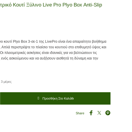
τρικό Κουτί Ξύλινο Live Pro Plyo Box Anti-Slip
νο κουτί Plyo Box 3-σε-1 της LivePro είναι ένα απαραίτητο βοήθημα
. Απλά περιστρέψτε το πλαίσιο του κουτιού στο επιθυμητό ύψος και
Οι πλειομετρικές ασκήσεις είναι ιδανικές για να βελτιώσουν τις
ς ενός ασκούμενου και να αυξήσουν αισθητά τη δύναμη και την
 3 μέρες
υτί Ξύλινο Live Pro Plyo Box Anti-Slip Β-8157 ποσότητα
Προσθήκη Στο Καλάθι
Share