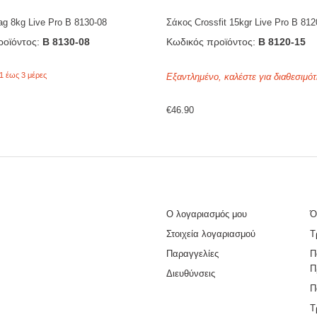
ag 8kg Live Pro Β 8130-08
Σάκος Crossfit 15kgr Live Pro Β 812
οϊόντος:
Β 8130-08
Κωδικός προϊόντος:
Β 8120-15
1 έως 3 μέρες
Εξαντλημένο, καλέστε για διαθεσιμότ
€
46.90
Ο λογαριασμός μου
Ό
Στοιχεία λογαριασμού
Τ
Παραγγελίες
Π
Π
Διευθύνσεις
Π
Τ