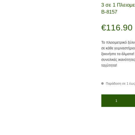
3 σε 1 Πλειομε
Β-8157
€
116.90
Το πλειομετρικό ξύλι
σε κάθε γυμναστήριο
ξεκινήστε τα άλματα! 
συνολικές ικανότητε
ταχύτητα!
Παράδοση σε 1 έως
3 σε 1 Πλειομετρικό Κο