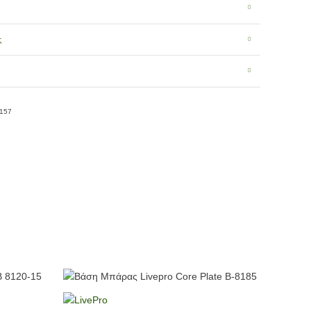
ς
157