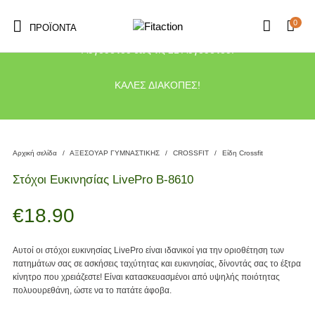
0
ΠΡΟΪΌΝΤΑ
Το κατάστημα μας θα παραμείνει κλειστό λόγω διακοπών από τις 10
Αυγούστου έως τις 21 Αυγούστου.
ΚΑΛΕΣ ΔΙΑΚΟΠΕΣ!
Αρχική σελίδα
/
ΑΞΕΣΟΥΑΡ ΓΥΜΝΑΣΤΙΚΗΣ
/
CROSSFIT
/
Είδη Crossfit
Στόχοι Ευκινησίας LivePro Β-8610
€
18.90
Αυτοί οι στόχοι ευκινησίας LivePro είναι ιδανικοί για την οριοθέτηση των
πατημάτων σας σε ασκήσεις ταχύτητας και ευκινησίας, δίνοντάς σας το έξτρα
κίνητρο που χρειάζεστε! Είναι κατασκευασμένοι από υψηλής ποιότητας
πολυουρεθάνη, ώστε να το πατάτε άφοβα.