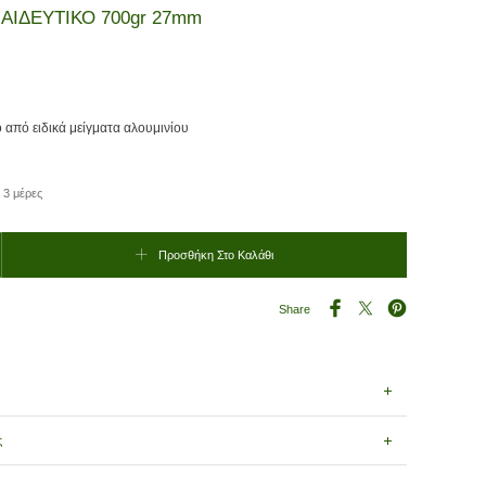
ΑΙΔΕΥΤΙΚΟ 700gr 27mm
ό από ειδικά μείγματα αλουμινίου
 3 μέρες
ΚΟ 700gr 27mm ποσότητα
Προσθήκη Στο Καλάθι
Share
ς