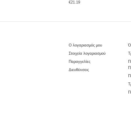
€
21.19
Ο λογαριασμός μου
Ό
Στοιχεία λογαριασμού
Τ
Παραγγελίες
Π
Π
Διευθύνσεις
Π
Τ
Π