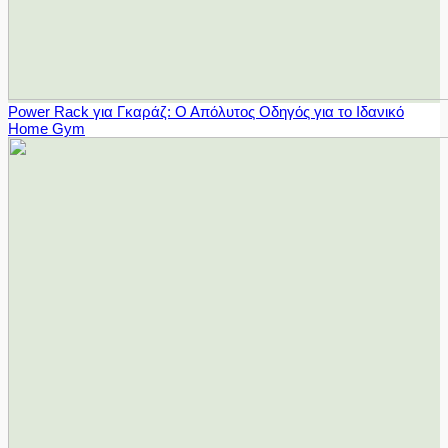
Power Rack για Γκαράζ: Ο Απόλυτος Οδηγός για το Ιδανικό
Home Gym