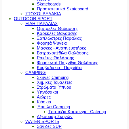
Skateboards
Προστατευτικά Skateboard
ΣΤΟΧΟΙ ΒΕΛΑΚΙΑ
OUTDOOR SPORT
ΕΙΔΗ ΠΑΡΑΛΙΑΣ
Ομπρέλες Θαλάσσης
Καρέκλες Θαλάσσης
Ξαπλώστρες Παραλίας
Φορητά Ψυγεία
Μάσκες - Αναπνευστήρες
Βατραχοπέδιλα Θαλάσσης
Ρακέτες Θαλάσσης
Φουσκωτά Παιχνίδια Θαλάσσης
Κουβαδάκια - Παιχνίδια
CAMPING
Σκηνές Camping
Χημικές Τουαλέτες
Στρώματα Ύπνου
Υπνόσακοι
Αιώρες
Κιόσκια
Έπιπλα Camping
Τραπέζια Καμπινγκ - Catering
Αξεσουάρ Σκηνών
WATER SPORTS
Σανίδες SUP