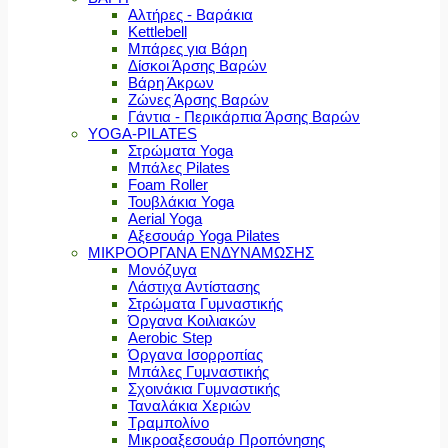
Αλτήρες - Βαράκια
Kettlebell
Μπάρες για Βάρη
Δίσκοι Άρσης Βαρών
Βάρη Άκρων
Ζώνες Άρσης Βαρών
Γάντια - Περικάρπια Άρσης Βαρών
YOGA-PILATES
Στρώματα Yoga
Μπάλες Pilates
Foam Roller
Τουβλάκια Yoga
Aerial Yoga
Αξεσουάρ Yoga Pilates
ΜΙΚΡΟΟΡΓΑΝΑ ΕΝΔΥΝΑΜΩΣΗΣ
Μονόζυγα
Λάστιχα Αντίστασης
Στρώματα Γυμναστικής
Όργανα Κοιλιακών
Aerobic Step
Όργανα Ισορροπίας
Μπάλες Γυμναστικής
Σχοινάκια Γυμναστικής
Ταναλάκια Χεριών
Τραμπολίνο
Μικροαξεσουάρ Προπόνησης