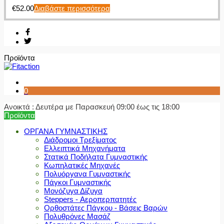
€
52.00
Διαβάστε περισσότερα
Προϊόντα
0
Ανοικτά : Δευτέρα με Παρασκευή 09:00 έως τις 18:00
Προϊόντα
ΟΡΓΑΝΑ ΓΥΜΝΑΣΤΙΚΗΣ
Διάδρομοι Τρεξίματος
Ελλειπτικά Μηχανήματα
Στατικά Ποδήλατα Γυμναστικής
Κωπηλατικές Μηχανές
Πολυόργανα Γυμναστικής
Πάγκοι Γυμναστικής
Μονόζυγα Δίζυγα
Steppers - Αεροπερπατητές
Ορθοστάτες Πάγκου - Βάσεις Βαρών
Πολυθρόνες Μασάζ