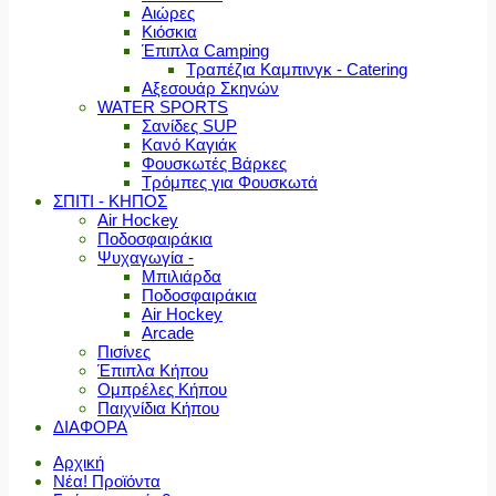
Αιώρες
Κιόσκια
Έπιπλα Camping
Τραπέζια Καμπινγκ - Catering
Αξεσουάρ Σκηνών
WATER SPORTS
Σανίδες SUP
Κανό Καγιάκ
Φουσκωτές Βάρκες
Τρόμπες για Φουσκωτά
ΣΠΙΤΙ - ΚΗΠΟΣ
Air Hockey
Ποδοσφαιράκια
Ψυχαγωγία -
Μπιλιάρδα
Ποδοσφαιράκια
Air Hockey
Arcade
Πισίνες
Έπιπλα Κήπου
Ομπρέλες Κήπου
Παιχνίδια Κήπου
ΔΙΑΦΟΡΑ
Αρχική
Νέα! Προϊόντα