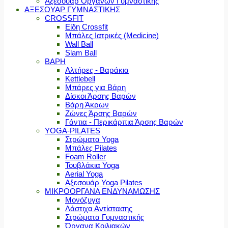
Αξεσουάρ Οργάνων Γυμναστικής
ΑΞΕΣΟΥΑΡ ΓΥΜΝΑΣΤΙΚΗΣ
CROSSFIT
Είδη Crossfit
Μπάλες Ιατρικές (Medicine)
Wall Ball
Slam Ball
ΒΑΡΗ
Αλτήρες - Βαράκια
Kettlebell
Μπάρες για Βάρη
Δίσκοι Άρσης Βαρών
Βάρη Άκρων
Ζώνες Άρσης Βαρών
Γάντια - Περικάρπια Άρσης Βαρών
YOGA-PILATES
Στρώματα Yoga
Μπάλες Pilates
Foam Roller
Τουβλάκια Yoga
Aerial Yoga
Αξεσουάρ Yoga Pilates
ΜΙΚΡΟΟΡΓΑΝΑ ΕΝΔΥΝΑΜΩΣΗΣ
Μονόζυγα
Λάστιχα Αντίστασης
Στρώματα Γυμναστικής
Όργανα Κοιλιακών