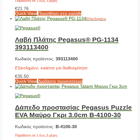
Παράδοση σε 1 έως 3 μέρες
€
21.76
Quick View
Προσθήκη στο καλάθι
Εξαντλημένο
Λαβή Πλάτης Pegasus® PG-1134
393113400
Κωδικός προϊόντος:
393113400
Εξαντλημένο, καλέστε για διαθεσιμότητα
€
35.50
Quick View
Διαβάστε περισσότερα
Δάπεδο προστασίας Pegasus Puzzle
EVA Μαύρο Γκρι 3.0cm Β-4100-30
Κωδικός προϊόντος:
Β-4100-30
Παράδοση σε 1 έως 3 μέρες