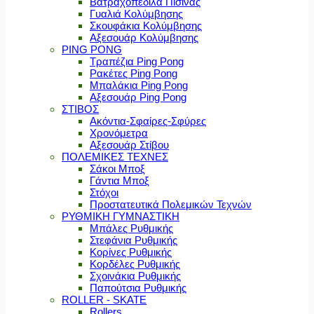
Βατραχοπέδιλα Πισίνας
Γυαλιά Κολύμβησης
Σκουφάκια Κολύμβησης
Αξεσουάρ Κολύμβησης
PING PONG
Τραπέζια Ping Pong
Ρακέτες Ping Pong
Μπαλάκια Ping Pong
Αξεσουάρ Ping Pong
ΣΤΙΒΟΣ
Ακόντια-Σφαίρες-Σφύρες
Χρονόμετρα
Αξεσουάρ Στίβου
ΠΟΛΕΜΙΚΕΣ ΤΕΧΝΕΣ
Σάκοι Μποξ
Γάντια Μποξ
Στόχοι
Προστατευτικά Πολεμικών Τεχνών
ΡΥΘΜΙΚΗ ΓΥΜΝΑΣΤΙΚΗ
Μπάλες Ρυθμικής
Στεφάνια Ρυθμικής
Κορίνες Ρυθμικής
Κορδέλες Ρυθμικής
Σχοινάκια Ρυθμικής
Παπούτσια Ρυθμικής
ROLLER - SKATE
Rollers