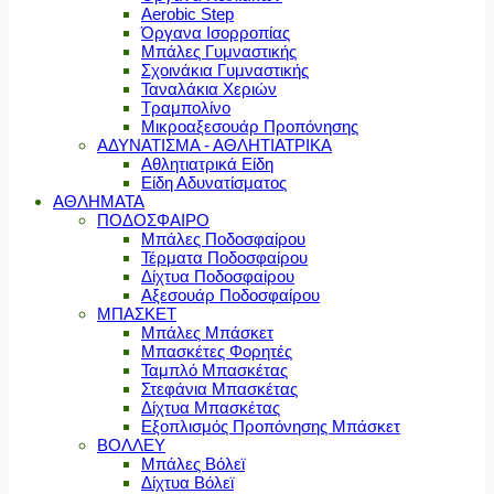
Aerobic Step
Όργανα Ισορροπίας
Μπάλες Γυμναστικής
Σχοινάκια Γυμναστικής
Ταναλάκια Χεριών
Τραμπολίνο
Μικροαξεσουάρ Προπόνησης
ΑΔΥΝΑΤΙΣΜΑ - ΑΘΛΗΤΙΑΤΡΙΚΑ
Αθλητιατρικά Είδη
Είδη Αδυνατίσματος
ΑΘΛΗΜΑΤΑ
ΠΟΔΟΣΦΑΙΡΟ
Μπάλες Ποδοσφαίρου
Τέρματα Ποδοσφαίρου
Δίχτυα Ποδοσφαίρου
Αξεσουάρ Ποδοσφαίρου
ΜΠΑΣΚΕΤ
Μπάλες Μπάσκετ
Μπασκέτες Φορητές
Ταμπλό Μπασκέτας
Στεφάνια Μπασκέτας
Δίχτυα Μπασκέτας
Εξοπλισμός Προπόνησης Μπάσκετ
ΒΟΛΛΕΥ
Μπάλες Βόλεϊ
Δίχτυα Βόλεϊ