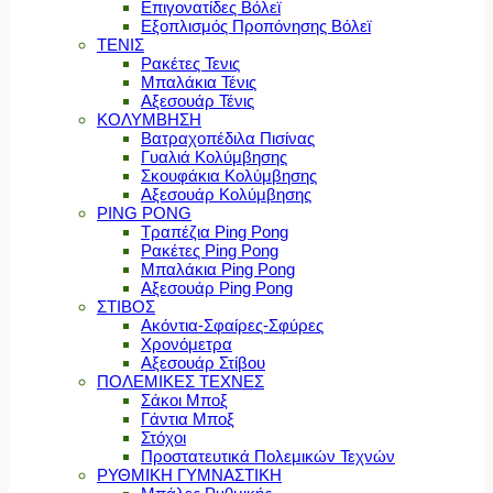
Επιγονατίδες Βόλεϊ
Εξοπλισμός Προπόνησης Βόλεϊ
ΤΕΝΙΣ
Ρακέτες Τενις
Μπαλάκια Τένις
Αξεσουάρ Τένις
ΚΟΛΥΜΒΗΣΗ
Βατραχοπέδιλα Πισίνας
Γυαλιά Κολύμβησης
Σκουφάκια Κολύμβησης
Αξεσουάρ Κολύμβησης
PING PONG
Τραπέζια Ping Pong
Ρακέτες Ping Pong
Μπαλάκια Ping Pong
Αξεσουάρ Ping Pong
ΣΤΙΒΟΣ
Ακόντια-Σφαίρες-Σφύρες
Χρονόμετρα
Αξεσουάρ Στίβου
ΠΟΛΕΜΙΚΕΣ ΤΕΧΝΕΣ
Σάκοι Μποξ
Γάντια Μποξ
Στόχοι
Προστατευτικά Πολεμικών Τεχνών
ΡΥΘΜΙΚΗ ΓΥΜΝΑΣΤΙΚΗ