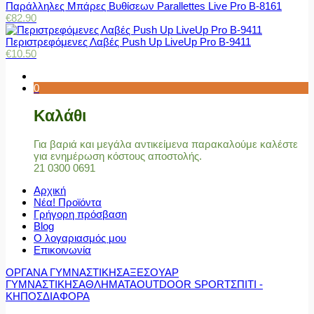
Παράλληλες Μπάρες Βυθίσεων Parallettes Live Pro Β-8161
€
82.90
Περιστρεφόμενες Λαβές Push Up LiveUp Pro Β-9411
€
10.50
0
Καλάθι
Για βαριά και μεγάλα αντικείμενα παρακαλούμε καλέστε
για ενημέρωση κόστους αποστολής.
21 0300 0691
Αρχική
Νέα! Προϊόντα
Γρήγορη πρόσβαση
Blog
Ο λογαριασμός μου
Επικοινωνία
ΟΡΓΑΝΑ ΓΥΜΝΑΣΤΙΚΗΣ
ΑΞΕΣΟΥΑΡ
ΓΥΜΝΑΣΤΙΚΗΣ
ΑΘΛΗΜΑΤΑ
OUTDOOR SPORT
ΣΠΙΤΙ -
ΚΗΠΟΣ
ΔΙΑΦΟΡΑ