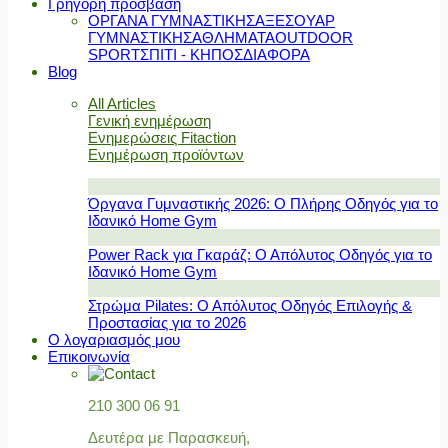
Γρήγορη πρόσβαση
ΟΡΓΑΝΑ ΓΥΜΝΑΣΤΙΚΗΣ
ΑΞΕΣΟΥΑΡ
ΓΥΜΝΑΣΤΙΚΗΣ
ΑΘΛΗΜΑΤΑ
OUTDOOR
SPORT
ΣΠΙΤΙ - ΚΗΠΟΣ
ΔΙΑΦΟΡΑ
Blog
All Articles
Γενική ενημέρωση
Ενημερώσεις Fitaction
Ενημέρωση προϊόντων
Όργανα Γυμναστικής 2026: Ο Πλήρης Οδηγός για το
Ιδανικό Home Gym
Power Rack για Γκαράζ: Ο Απόλυτος Οδηγός για το
Ιδανικό Home Gym
Στρώμα Pilates: Ο Απόλυτος Οδηγός Επιλογής &
Προστασίας για το 2026
Ο λογαριασμός μου
Επικοινωνία
210 300 06 91
Δευτέρα με Παρασκευή,