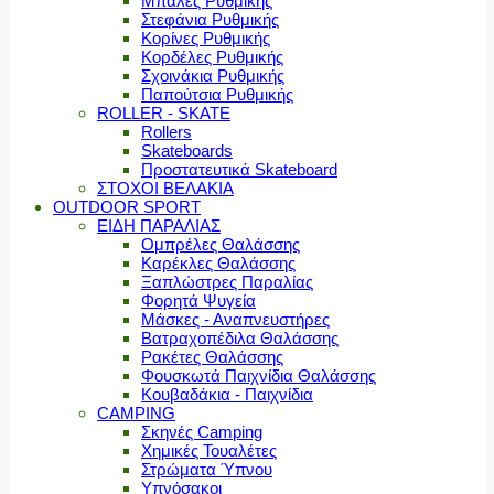
Μπάλες Ρυθμικής
Στεφάνια Ρυθμικής
Κορίνες Ρυθμικής
Κορδέλες Ρυθμικής
Σχοινάκια Ρυθμικής
Παπούτσια Ρυθμικής
ROLLER - SKATE
Rollers
Skateboards
Προστατευτικά Skateboard
ΣΤΟΧΟΙ ΒΕΛΑΚΙΑ
OUTDOOR SPORT
ΕΙΔΗ ΠΑΡΑΛΙΑΣ
Ομπρέλες Θαλάσσης
Καρέκλες Θαλάσσης
Ξαπλώστρες Παραλίας
Φορητά Ψυγεία
Μάσκες - Αναπνευστήρες
Βατραχοπέδιλα Θαλάσσης
Ρακέτες Θαλάσσης
Φουσκωτά Παιχνίδια Θαλάσσης
Κουβαδάκια - Παιχνίδια
CAMPING
Σκηνές Camping
Χημικές Τουαλέτες
Στρώματα Ύπνου
Υπνόσακοι