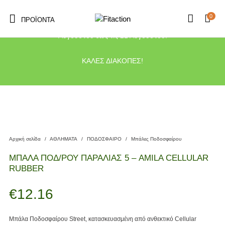
0
ΠΡΟΪΌΝΤΑ
Το κατάστημα μας θα παραμείνει κλειστό λόγω διακοπών από τις 10
Αυγούστου έως τις 21 Αυγούστου.
ΚΑΛΕΣ ΔΙΑΚΟΠΕΣ!
Αρχική σελίδα
/
ΑΘΛΗΜΑΤΑ
/
ΠΟΔΟΣΦΑΙΡΟ
/
Μπάλες Ποδοσφαίρου
ΜΠΑΛΑ ΠΟΔ/ΡΟΥ ΠΑΡΑΛΙΑΣ 5 – AMILA CELLULAR
RUBBER
€
12.16
Μπάλα Ποδοσφαίρου Street, κατασκευασμένη από ανθεκτικό Cellular