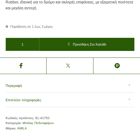
Rubber, ιδανική για το δρόμο και σκληρές επιφάνειες, με εξαιρετική ποιότητα
και μεγάλη αντοχή.
Παράδοση σε 1 έως 3 μέρες
ΜΠΑΛΑ ΠΟΔ/ΡΟΥ ΠΑΡΑΛΙΑΣ 5 - AMILA CELLULAR RUBBER ποσότητα
Προσθήκη Στο Καλάθι
Περιγραφή
Επιπλέον πληροφορίες
Κωδικός προϊόντος:
EL-41752
Κατηγορία:
Μπάλες Ποδοσφαίρου
Μάρκα:
AMILA