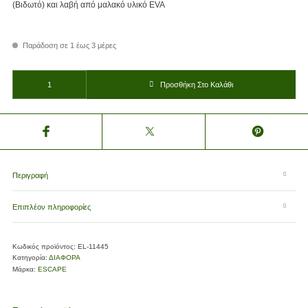
(Βιδωτό) και λαβή από μαλακό υλικό EVA
Παράδοση σε 1 έως 3 μέρες
ΜΠΑΣΤΟΥΝΙ ΤΗΛΕΣΚΟΠΙΚΟ ΟΡΕΙΒΑΣΙΑΣ ΑΛΟΥΜ - ΜΑΥΡΟ TL - 3 ΜΕΡΩΝ 18/16/14m
Προσθήκη Στο Καλάθι
Περιγραφή
Επιπλέον πληροφορίες
Κωδικός προϊόντος:
EL-11445
Κατηγορία:
ΔΙΑΦΟΡΑ
Μάρκα:
ESCAPE