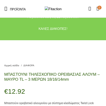
0
ΠΡΟΪΌΝΤΑ
Το κατάστημα μας θα παραμείνει κλειστό λόγω διακοπών από τις 10
Αυγούστου έως τις 21 Αυγούστου.
ΚΑΛΕΣ ΔΙΑΚΟΠΕΣ!
Αρχική σελίδα
/
ΔΙΑΦΟΡΑ
ΜΠΑΣΤΟΥΝΙ ΤΗΛΕΣΚΟΠΙΚΟ ΟΡΕΙΒΑΣΙΑΣ ΑΛΟΥΜ –
ΜΑΥΡΟ TL – 3 ΜΕΡΩΝ 18/16/14mm
€
12.92
Μπαστούνι ορειβατικό αλουμινίου με σύστημα κλειδώματος Twist Lock