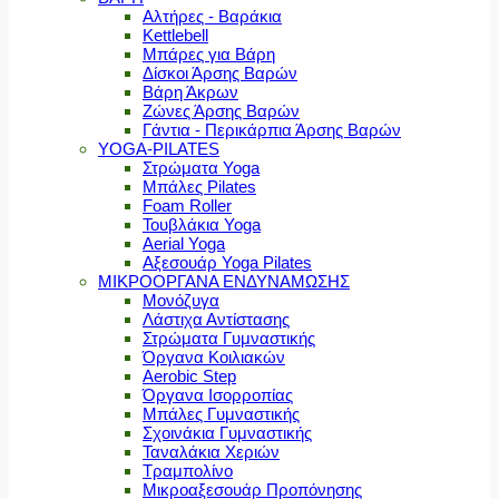
Αλτήρες - Βαράκια
Kettlebell
Μπάρες για Βάρη
Δίσκοι Άρσης Βαρών
Βάρη Άκρων
Ζώνες Άρσης Βαρών
Γάντια - Περικάρπια Άρσης Βαρών
YOGA-PILATES
Στρώματα Yoga
Μπάλες Pilates
Foam Roller
Τουβλάκια Yoga
Aerial Yoga
Αξεσουάρ Yoga Pilates
ΜΙΚΡΟΟΡΓΑΝΑ ΕΝΔΥΝΑΜΩΣΗΣ
Μονόζυγα
Λάστιχα Αντίστασης
Στρώματα Γυμναστικής
Όργανα Κοιλιακών
Aerobic Step
Όργανα Ισορροπίας
Μπάλες Γυμναστικής
Σχοινάκια Γυμναστικής
Ταναλάκια Χεριών
Τραμπολίνο
Μικροαξεσουάρ Προπόνησης