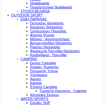
Skateboards
Προστατευτικά Skateboard
ΣΤΟΧΟΙ ΒΕΛΑΚΙΑ
OUTDOOR SPORT
ΕΙΔΗ ΠΑΡΑΛΙΑΣ
Ομπρέλες Θαλάσσης
Καρέκλες Θαλάσσης
Ξαπλώστρες Παραλίας
Φορητά Ψυγεία
Μάσκες - Αναπνευστήρες
Βατραχοπέδιλα Θαλάσσης
Ρακέτες Θαλάσσης
Φουσκωτά Παιχνίδια Θαλάσσης
Κουβαδάκια - Παιχνίδια
CAMPING
Σκηνές Camping
Χημικές Τουαλέτες
Στρώματα Ύπνου
Υπνόσακοι
Αιώρες
Κιόσκια
Έπιπλα Camping
Τραπέζια Καμπινγκ - Catering
Αξεσουάρ Σκηνών
WATER SPORTS
Σανίδες SUP