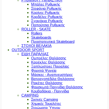
ΡΥΘΜΙΚΗ ΓΥΜΝΑΣΤΙΚΗ
Μπάλες Ρυθμικής
Στεφάνια Ρυθμικής
Κορίνες Ρυθμικής
Κορδέλες Ρυθμικής
Σχοινάκια Ρυθμικής
Παπούτσια Ρυθμικής
ROLLER - SKATE
Rollers
Skateboards
Προστατευτικά Skateboard
ΣΤΟΧΟΙ ΒΕΛΑΚΙΑ
OUTDOOR SPORT
ΕΙΔΗ ΠΑΡΑΛΙΑΣ
Ομπρέλες Θαλάσσης
Καρέκλες Θαλάσσης
Ξαπλώστρες Παραλίας
Φορητά Ψυγεία
Μάσκες - Αναπνευστήρες
Βατραχοπέδιλα Θαλάσσης
Ρακέτες Θαλάσσης
Φουσκωτά Παιχνίδια Θαλάσσης
Κουβαδάκια - Παιχνίδια
CAMPING
Σκηνές Camping
Χημικές Τουαλέτες
Στρώματα Ύπνου