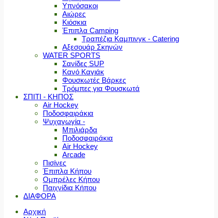
Υπνόσακοι
Αιώρες
Κιόσκια
Έπιπλα Camping
Τραπέζια Καμπινγκ - Catering
Αξεσουάρ Σκηνών
WATER SPORTS
Σανίδες SUP
Κανό Καγιάκ
Φουσκωτές Βάρκες
Τρόμπες για Φουσκωτά
ΣΠΙΤΙ - ΚΗΠΟΣ
Air Hockey
Ποδοσφαιράκια
Ψυχαγωγία -
Μπιλιάρδα
Ποδοσφαιράκια
Air Hockey
Arcade
Πισίνες
Έπιπλα Κήπου
Ομπρέλες Κήπου
Παιχνίδια Κήπου
ΔΙΑΦΟΡΑ
Αρχική