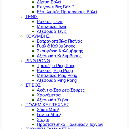
Δίχτυα Βόλεϊ
Επιγονατίδες Βόλεϊ
Εξοπλισμός Προπόνησης Βόλεϊ
ΤΕΝΙΣ
Ρακέτες Τενις
Μπαλάκια Τένις
Αξεσουάρ Τένις
ΚΟΛΥΜΒΗΣΗ
Βατραχοπέδιλα Πισίνας
Γυαλιά Κολύμβησης
Σκουφάκια Κολύμβησης
Αξεσουάρ Κολύμβησης
PING PONG
Τραπέζια Ping Pong
Ρακέτες Ping Pong
Μπαλάκια Ping Pong
Αξεσουάρ Ping Pong
ΣΤΙΒΟΣ
Ακόντια-Σφαίρες-Σφύρες
Χρονόμετρα
Αξεσουάρ Στίβου
ΠΟΛΕΜΙΚΕΣ ΤΕΧΝΕΣ
Σάκοι Μποξ
Γάντια Μποξ
Στόχοι
Προστατευτικά Πολεμικών Τεχνών