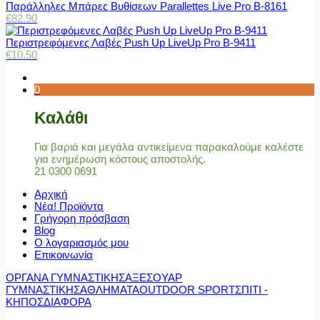
Παράλληλες Μπάρες Βυθίσεων Parallettes Live Pro Β-8161
€
82.90
Περιστρεφόμενες Λαβές Push Up LiveUp Pro Β-9411
€
10.50
0
Καλάθι
Για βαριά και μεγάλα αντικείμενα παρακαλούμε καλέστε
για ενημέρωση κόστους αποστολής.
21 0300 0691
Αρχική
Νέα! Προϊόντα
Γρήγορη πρόσβαση
Blog
Ο λογαριασμός μου
Επικοινωνία
ΟΡΓΑΝΑ ΓΥΜΝΑΣΤΙΚΗΣ
ΑΞΕΣΟΥΑΡ
ΓΥΜΝΑΣΤΙΚΗΣ
ΑΘΛΗΜΑΤΑ
OUTDOOR SPORT
ΣΠΙΤΙ -
ΚΗΠΟΣ
ΔΙΑΦΟΡΑ