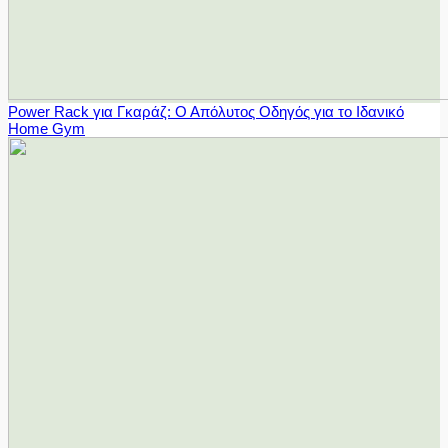
Power Rack για Γκαράζ: Ο Απόλυτος Οδηγός για το Ιδανικό
Home Gym