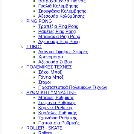
Βατραχοπέδιλα Πισίνας
Γυαλιά Κολύμβησης
Σκουφάκια Κολύμβησης
Αξεσουάρ Κολύμβησης
PING PONG
Τραπέζια Ping Pong
Ρακέτες Ping Pong
Μπαλάκια Ping Pong
Αξεσουάρ Ping Pong
ΣΤΙΒΟΣ
Ακόντια-Σφαίρες-Σφύρες
Χρονόμετρα
Αξεσουάρ Στίβου
ΠΟΛΕΜΙΚΕΣ ΤΕΧΝΕΣ
Σάκοι Μποξ
Γάντια Μποξ
Στόχοι
Προστατευτικά Πολεμικών Τεχνών
ΡΥΘΜΙΚΗ ΓΥΜΝΑΣΤΙΚΗ
Μπάλες Ρυθμικής
Στεφάνια Ρυθμικής
Κορίνες Ρυθμικής
Κορδέλες Ρυθμικής
Σχοινάκια Ρυθμικής
Παπούτσια Ρυθμικής
ROLLER - SKATE
Rollers