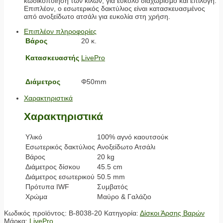
κωδικοποίηση των κιλών, για εύκολο διαχωρισμό και επιλογή.
Επιπλέον, ο εσωτερικός δακτύλιος είναι κατασκευασμένος
από ανοξείδωτο ατσάλι για ευκολία στη χρήση.
Επιπλέον πληροφορίες
Βάρος
20 κ.
Κατασκευαστής
LivePro
Διάμετρος
Φ50mm
Χαρακτηριστικά
Χαρακτηριστικά
Υλικό
100% αγνό καουτσούκ
Εσωτερικός δακτύλιος
Ανοξείδωτο Ατσάλι
Βάρος
20 kg
Διάμετρος δίσκου
45.5 cm
Διάμετρος εσωτερικού
50.5 mm
Πρότυπα IWF
Συμβατός
Χρώμα
Μαύρο & Γαλάζιο
Κωδικός προϊόντος:
Β-8038-20
Κατηγορία:
Δίσκοι Άρσης Βαρών
Μάρκα:
LivePro