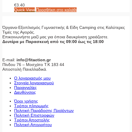
€
3.40
Quick View
Προσθήκη στο καλάθι
Όργανα-Εξοπλισμός Γυμναστικής & Είδη Camping στις Καλύτερες
Τιμές της Αγοράς.
Επικοινωνήστε μαζί μας για όποια διευκρίνιση χρειάζεστε.
Δευτέρα με Παρασκευή από τις 09:00 έως τις 18:00
E-mail:
info@fitaction.gr
Πίνδου 76 – Μοσχάτο Τ.Κ 183 44
Αποστολή Πανελλαδικά.
Ο λογαριασμός μου
Στοιχεία λογαριασμού
Παραγγελίες
Διευθύνσεις
Όροι χρήσης
Τρόποι πληρωμής
Πολιτική Παράδοσης Προϊόντων
Πολιτική Επιστροφών
Τρόποι Αποστολής
Πολιτική Απορρήτου