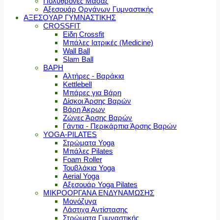
Πολυθρόνες Μασάζ
Αξεσουάρ Οργάνων Γυμναστικής
ΑΞΕΣΟΥΑΡ ΓΥΜΝΑΣΤΙΚΗΣ
CROSSFIT
Είδη Crossfit
Μπάλες Ιατρικές (Medicine)
Wall Ball
Slam Ball
ΒΑΡΗ
Αλτήρες - Βαράκια
Kettlebell
Μπάρες για Βάρη
Δίσκοι Άρσης Βαρών
Βάρη Άκρων
Ζώνες Άρσης Βαρών
Γάντια - Περικάρπια Άρσης Βαρών
YOGA-PILATES
Στρώματα Yoga
Μπάλες Pilates
Foam Roller
Τουβλάκια Yoga
Aerial Yoga
Αξεσουάρ Yoga Pilates
ΜΙΚΡΟΟΡΓΑΝΑ ΕΝΔΥΝΑΜΩΣΗΣ
Μονόζυγα
Λάστιχα Αντίστασης
Στρώματα Γυμναστικής