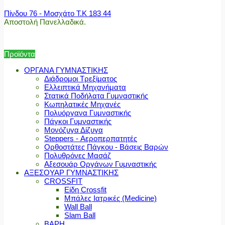
Πίνδου 76 - Μοσχάτο Τ.Κ 183 44
Αποστολή Πανελλαδικά.
Προϊόντα
ΟΡΓΑΝΑ ΓΥΜΝΑΣΤΙΚΗΣ
Διάδρομοι Τρεξίματος
Ελλειπτικά Μηχανήματα
Στατικά Ποδήλατα Γυμναστικής
Κωπηλατικές Μηχανές
Πολυόργανα Γυμναστικής
Πάγκοι Γυμναστικής
Μονόζυγα Δίζυγα
Steppers - Αεροπερπατητές
Ορθοστάτες Πάγκου - Βάσεις Βαρών
Πολυθρόνες Μασάζ
Αξεσουάρ Οργάνων Γυμναστικής
ΑΞΕΣΟΥΑΡ ΓΥΜΝΑΣΤΙΚΗΣ
CROSSFIT
Είδη Crossfit
Μπάλες Ιατρικές (Medicine)
Wall Ball
Slam Ball
ΒΑΡΗ