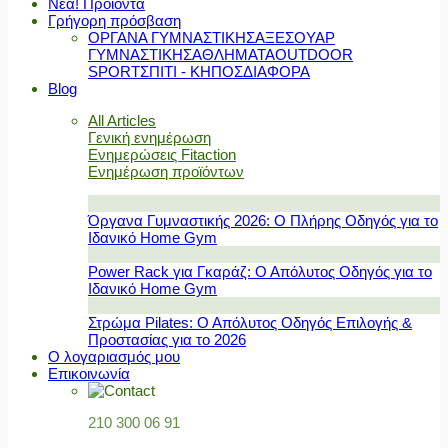
Νέα! Προϊόντα
Γρήγορη πρόσβαση
ΟΡΓΑΝΑ ΓΥΜΝΑΣΤΙΚΗΣ
ΑΞΕΣΟΥΑΡ
ΓΥΜΝΑΣΤΙΚΗΣ
ΑΘΛΗΜΑΤΑ
OUTDOOR
SPORT
ΣΠΙΤΙ - ΚΗΠΟΣ
ΔΙΑΦΟΡΑ
Blog
All Articles
Γενική ενημέρωση
Ενημερώσεις Fitaction
Ενημέρωση προϊόντων
Όργανα Γυμναστικής 2026: Ο Πλήρης Οδηγός για το
Ιδανικό Home Gym
Power Rack για Γκαράζ: Ο Απόλυτος Οδηγός για το
Ιδανικό Home Gym
Στρώμα Pilates: Ο Απόλυτος Οδηγός Επιλογής &
Προστασίας για το 2026
Ο λογαριασμός μου
Επικοινωνία
210 300 06 91