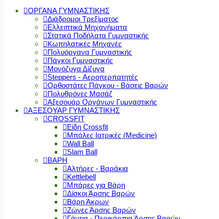
ΟΡΓΑΝΑ ΓΥΜΝΑΣΤΙΚΗΣ
Διάδρομοι Τρεξίματος
Ελλειπτικά Μηχανήματα
Στατικά Ποδήλατα Γυμναστικής
Κωπηλατικές Μηχανές
Πολυόργανα Γυμναστικής
Πάγκοι Γυμναστικής
Μονόζυγα Δίζυγα
Steppers - Αεροπερπατητές
Ορθοστάτες Πάγκου - Βάσεις Βαρών
Πολυθρόνες Μασάζ
Αξεσουάρ Οργάνων Γυμναστικής
ΑΞΕΣΟΥΑΡ ΓΥΜΝΑΣΤΙΚΗΣ
CROSSFIT
Είδη Crossfit
Μπάλες Ιατρικές (Medicine)
Wall Ball
Slam Ball
ΒΑΡΗ
Αλτήρες - Βαράκια
Kettlebell
Μπάρες για Βάρη
Δίσκοι Άρσης Βαρών
Βάρη Άκρων
Ζώνες Άρσης Βαρών
Γάντια - Περικάρπια Άρσης Βαρών