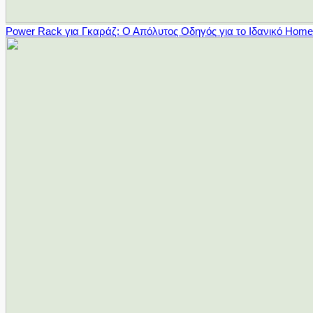
Power Rack για Γκαράζ: Ο Απόλυτος Οδηγός για το Ιδανικό Hom