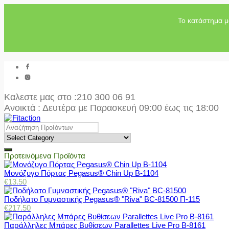
Το κατάστημα μ
Καλεστε μας στο
:210 300 06 91
Ανοικτά : Δευτέρα με Παρασκευή 09:00 έως τις 18:00
Προτεινόμενα Προϊόντα
Μονόζυγο Πόρτας Pegasus® Chin Up Β-1104
€
13.50
Ποδήλατο Γυμναστικής Pegasus® "Riva" BC-81500 Π-115
€
217.50
Παράλληλες Μπάρες Βυθίσεων Parallettes Live Pro Β-8161