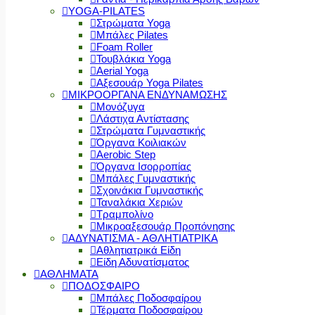
YOGA-PILATES
Στρώματα Yoga
Μπάλες Pilates
Foam Roller
Τουβλάκια Yoga
Aerial Yoga
Αξεσουάρ Yoga Pilates
ΜΙΚΡΟΟΡΓΑΝΑ ΕΝΔΥΝΑΜΩΣΗΣ
Μονόζυγα
Λάστιχα Αντίστασης
Στρώματα Γυμναστικής
Όργανα Κοιλιακών
Aerobic Step
Όργανα Ισορροπίας
Μπάλες Γυμναστικής
Σχοινάκια Γυμναστικής
Ταναλάκια Χεριών
Τραμπολίνο
Μικροαξεσουάρ Προπόνησης
ΑΔΥΝΑΤΙΣΜΑ - ΑΘΛΗΤΙΑΤΡΙΚΑ
Αθλητιατρικά Είδη
Είδη Αδυνατίσματος
ΑΘΛΗΜΑΤΑ
ΠΟΔΟΣΦΑΙΡΟ
Μπάλες Ποδοσφαίρου
Τέρματα Ποδοσφαίρου