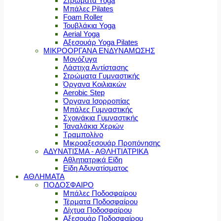
Στρώματα Yoga
Μπάλες Pilates
Foam Roller
Τουβλάκια Yoga
Aerial Yoga
Αξεσουάρ Yoga Pilates
ΜΙΚΡΟΟΡΓΑΝΑ ΕΝΔΥΝΑΜΩΣΗΣ
Μονόζυγα
Λάστιχα Αντίστασης
Στρώματα Γυμναστικής
Όργανα Κοιλιακών
Aerobic Step
Όργανα Ισορροπίας
Μπάλες Γυμναστικής
Σχοινάκια Γυμναστικής
Ταναλάκια Χεριών
Τραμπολίνο
Μικροαξεσουάρ Προπόνησης
ΑΔΥΝΑΤΙΣΜΑ - ΑΘΛΗΤΙΑΤΡΙΚΑ
Αθλητιατρικά Είδη
Είδη Αδυνατίσματος
ΑΘΛΗΜΑΤΑ
ΠΟΔΟΣΦΑΙΡΟ
Μπάλες Ποδοσφαίρου
Τέρματα Ποδοσφαίρου
Δίχτυα Ποδοσφαίρου
Αξεσουάρ Ποδοσφαίρου