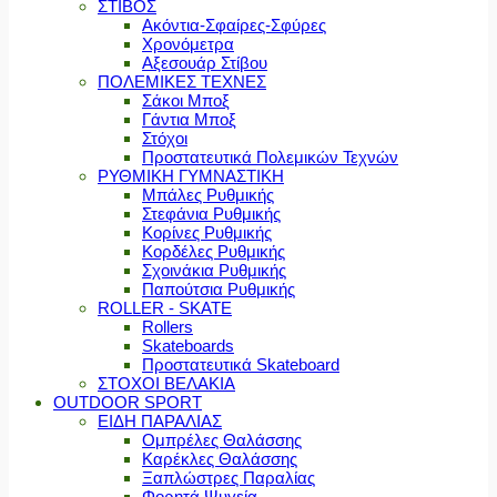
ΣΤΙΒΟΣ
Ακόντια-Σφαίρες-Σφύρες
Χρονόμετρα
Αξεσουάρ Στίβου
ΠΟΛΕΜΙΚΕΣ ΤΕΧΝΕΣ
Σάκοι Μποξ
Γάντια Μποξ
Στόχοι
Προστατευτικά Πολεμικών Τεχνών
ΡΥΘΜΙΚΗ ΓΥΜΝΑΣΤΙΚΗ
Μπάλες Ρυθμικής
Στεφάνια Ρυθμικής
Κορίνες Ρυθμικής
Κορδέλες Ρυθμικής
Σχοινάκια Ρυθμικής
Παπούτσια Ρυθμικής
ROLLER - SKATE
Rollers
Skateboards
Προστατευτικά Skateboard
ΣΤΟΧΟΙ ΒΕΛΑΚΙΑ
OUTDOOR SPORT
ΕΙΔΗ ΠΑΡΑΛΙΑΣ
Ομπρέλες Θαλάσσης
Καρέκλες Θαλάσσης
Ξαπλώστρες Παραλίας
Φορητά Ψυγεία