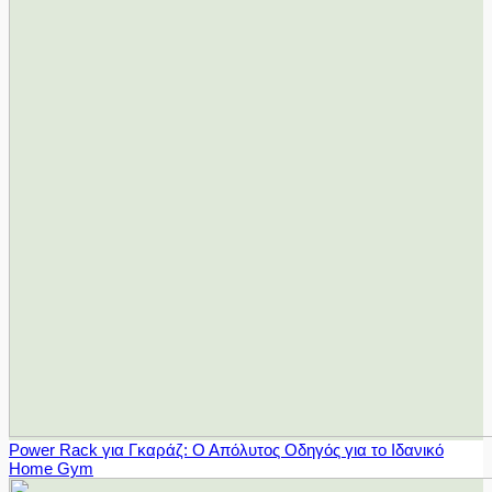
Power Rack για Γκαράζ: Ο Απόλυτος Οδηγός για το Ιδανικό
Home Gym