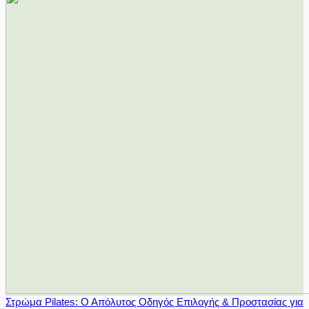
Στρώμα Pilates: Ο Απόλυτος Οδηγός Επιλογής & Προστασίας για