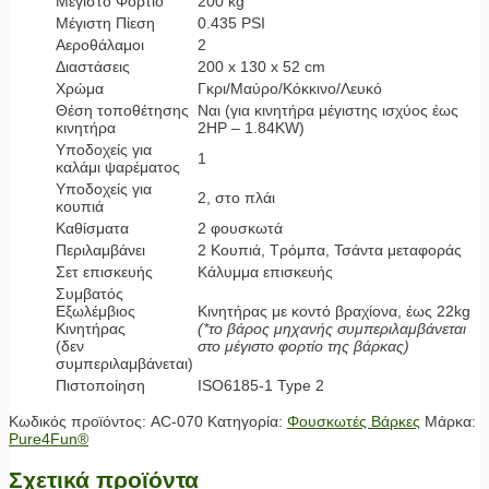
Μέγιστο Φορτίο
200 kg
Μέγιστη Πίεση
0.435 PSI
Αεροθάλαμοι
2
Διαστάσεις
200 x 130 x 52 cm
Χρώμα
Γκρι/Μαύρο/Κόκκινο/Λευκό
Θέση τοποθέτησης
Ναι (για κινητήρα μέγιστης ισχύος έως
κινητήρα
2HP – 1.84KW)
Υποδοχείς για
1
καλάμι ψαρέματος
Υποδοχείς για
2, στο πλάι
κουπιά
Καθίσματα
2 φουσκωτά
Περιλαμβάνει
2 Κουπιά, Τρόμπα, Τσάντα μεταφοράς
Σετ επισκευής
Κάλυμμα επισκευής
Συμβατός
Εξωλέμβιος
Κινητήρας με κοντό βραχίονα, έως 22kg
Κινητήρας
(*το βάρος μηχανής συμπεριλαμβάνεται
(δεν
στο μέγιστο φορτίο της βάρκας)
συμπεριλαμβάνεται)
Πιστοποίηση
ISO6185-1 Type 2
Κωδικός προϊόντος:
AC-070
Κατηγορία:
Φουσκωτές Βάρκες
Μάρκα:
Pure4Fun®
Σχετικά προϊόντα