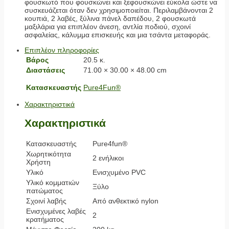
φουσκωτό που φουσκώνει και ξεφουσκώνει εύκολα ώστε να
συσκευάζεται όταν δεν χρησιμοποιείται. Περιλαμβάνονται 2
κουπιά, 2 λαβές, ξύλινα πάνελ δαπέδου, 2 φουσκωτά
μαξιλάρια για επιπλέον άνεση, αντλία ποδιού, σχοινί
ασφαλείας, κάλυμμα επισκευής και μια τσάντα μεταφοράς.
Επιπλέον πληροφορίες
Βάρος
20.5 κ.
Διαστάσεις
71.00 × 30.00 × 48.00 cm
Κατασκευαστής
Pure4Fun®
Χαρακτηριστικά
Χαρακτηριστικά
Κατασκευαστής
Pure4fun®
Χωρητικότητα
2 ενήλικοι
Χρήστη
Υλικό
Ενισχυμένο PVC
Υλικό κομματιών
Ξύλο
πατώματος
Σχοινί λαβής
Από ανθεκτικό nylon
Ενισχυμένες λαβές
2
κρατήματος