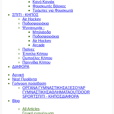
Κανό Καγιάκ
Φουσκωτές Βάρκες
Τρόμπες για Φουσκωτά
ΣΠΙΤΙ - ΚΗΠΟΣ
Air Hockey
Ποδοσφαιράκια
Ψυχαγωγία -
Μπιλιάρδα
Ποδοσφαιράκια
Air Hockey
Arcade
Πισίνες
Έπιπλα Κήπου
Ομπρέλες Κήπου
Παιχνίδια Κήπου
ΔΙΑΦΟΡΑ
Αρχική
Νέα! Προϊόντα
Γρήγορη πρόσβαση
ΟΡΓΑΝΑ ΓΥΜΝΑΣΤΙΚΗΣ
ΑΞΕΣΟΥΑΡ
ΓΥΜΝΑΣΤΙΚΗΣ
ΑΘΛΗΜΑΤΑ
OUTDOOR
SPORT
ΣΠΙΤΙ - ΚΗΠΟΣ
ΔΙΑΦΟΡΑ
Blog
All Articles
Γενική ενημέρωση