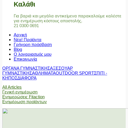
Καλάθι
Για βαριά και μεγάλα αντικείμενα παρακαλούμε καλέστε
για ενημέρωση κόστους αποστολής.
21 0300 0691
Αρχική
Νέα! Προϊόντα
Γρήγορη πρόσβαση
Blog
Ο λογαριασμός μου
Επικοινωνία
ΟΡΓΑΝΑ ΓΥΜΝΑΣΤΙΚΗΣ
ΑΞΕΣΟΥΑΡ
ΓΥΜΝΑΣΤΙΚΗΣ
ΑΘΛΗΜΑΤΑ
OUTDOOR SPORT
ΣΠΙΤΙ -
ΚΗΠΟΣ
ΔΙΑΦΟΡΑ
All Articles
Γενική ενημέρωση
Ενημερώσεις Fitaction
Ενημέρωση προϊόντων