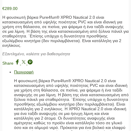
€
289.00
Η φουσκωτή βάρκα Pure4fun® XPRO Nautical 2.0 είναι
κατασκευασμένη από υψηλής ποιότητας PVC και είναι ιδανική για
χρήση στη θάλασσα, σε πισίνα, για ψάρεμα ή ένα ταξίδι αναψυχής
σε μια λίμνη. Η βάση της είναι κατασκευασμένη από ξύλινα πάνελ για
σταθερότητα. ΄Επίσης υπάρχει η δυνατότητα προσθήκης
εξωλέμβιου κινητήρα (δεν περιλαμβάνεται). Είναι κατάλληλη για 2
ενηλίκους.
Εξαντλημένο, καλέστε για διαθεσιμότητα
Share
Περιγραφή
Η φουσκωτή βάρκα Pure4fun® XPRO Nautical 2.0 είναι
κατασκευασμένη από υψηλής ποιότητας PVC και είναι ιδανική
για χρήση στη θάλασσα, σε πισίνα, για ψάρεμα ή ένα ταξίδι
αναψυχής σε μια λίμνη. Η βάση της είναι κατασκευασμένη από
ξύλινα πάνελ για σταθερότητα. ΄Επίσης υπάρχει η δυνατότητα
προσθήκης εξωλέμβιου κινητήρα (δεν περιλαμβάνεται). Είναι
κατάλληλη για 2 ενηλίκους. Η XPRO Nautical 2.0 είναι ιδανική
για ένα ταξίδι αναψυχής σε μια ήσυχη λίμνη και είναι
κατάλληλη για 2 άτομα. Οι δυνατότητες αναψυχής είναι
αμέτρητες καθώς το προϊόν είναι κατάλληλο τόσο σε γλυκό
όσο και σε αλμυρό νερό. Πρόκειται για ένα βολικό και ελαφρύ