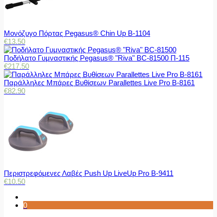
Μονόζυγο Πόρτας Pegasus® Chin Up Β-1104
€
13.50
Ποδήλατο Γυμναστικής Pegasus® "Riva" BC-81500 Π-115
€
217.50
Παράλληλες Μπάρες Βυθίσεων Parallettes Live Pro Β-8161
€
82.90
Περιστρεφόμενες Λαβές Push Up LiveUp Pro Β-9411
€
10.50
0