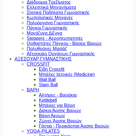
Διάδρομοι Τρεξίματος
Ελλειπτικά Μηχανήματα
Στατικά Ποδήλατα Γυμναστικής
Κωπηλατικές Μηχανές
Πολυόργανα Γυμναστικής
Πάγκοι Γυμναστικής
Μονόζυγα Δίζυγα
Steppers - Αεροπερπατητές
Ορθοστάτες Πάγκου - Βάσεις Βαρών
Πολυθρόνες Μασάζ
Αξεσουάρ Οργάνων Γυμναστικής
ΑΞΕΣΟΥΑΡ ΓΥΜΝΑΣΤΙΚΗΣ
CROSSFIT
Είδη Crossfit
Μπάλες Ιατρικές (Medicine)
Wall Ball
Slam Ball
ΒΑΡΗ
Αλτήρες - Βαράκια
Kettlebell
Μπάρες για Βάρη
Δίσκοι Άρσης Βαρών
Βάρη Άκρων
Ζώνες Άρσης Βαρών
Γάντια - Περικάρπια Άρσης Βαρών
YOGA-PILATES