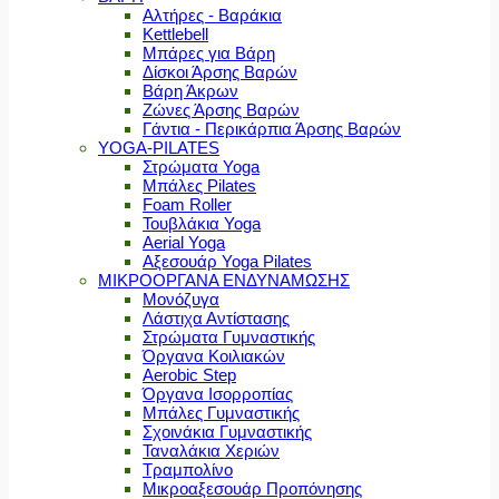
Αλτήρες - Βαράκια
Kettlebell
Μπάρες για Βάρη
Δίσκοι Άρσης Βαρών
Βάρη Άκρων
Ζώνες Άρσης Βαρών
Γάντια - Περικάρπια Άρσης Βαρών
YOGA-PILATES
Στρώματα Yoga
Μπάλες Pilates
Foam Roller
Τουβλάκια Yoga
Aerial Yoga
Αξεσουάρ Yoga Pilates
ΜΙΚΡΟΟΡΓΑΝΑ ΕΝΔΥΝΑΜΩΣΗΣ
Μονόζυγα
Λάστιχα Αντίστασης
Στρώματα Γυμναστικής
Όργανα Κοιλιακών
Aerobic Step
Όργανα Ισορροπίας
Μπάλες Γυμναστικής
Σχοινάκια Γυμναστικής
Ταναλάκια Χεριών
Τραμπολίνο
Μικροαξεσουάρ Προπόνησης