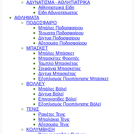
ΑΔΥΝΑΤΙΣΜΑ - ΑΘΛΗΤΙΑΤΡΙΚΑ
Αθλητιατρικά Είδη
Είδη Αδυνατίσματος
ΑΘΛΗΜΑΤΑ
ΠΟΔΟΣΦΑΙΡΟ
Μπάλες Ποδοσφαίρου
Τέρματα Ποδοσφαίρου
Δίχτυα Ποδοσφαίρου
Αξεσουάρ Ποδοσφαίρου
ΜΠΑΣΚΕΤ
Μπάλες Μπάσκετ
Μπασκέτες Φορητές
Ταμπλό Μπασκέτας
Στεφάνια Μπασκέτας
Δίχτυα Μπασκέτας
Εξοπλισμός Προπόνησης Μπάσκετ
ΒΟΛΛΕΥ
Μπάλες Βόλεϊ
Δίχτυα Βόλεϊ
Επιγονατίδες Βόλεϊ
Εξοπλισμός Προπόνησης Βόλεϊ
ΤΕΝΙΣ
Ρακέτες Τενις
Μπαλάκια Τένις
Αξεσουάρ Τένις
ΚΟΛΥΜΒΗΣΗ