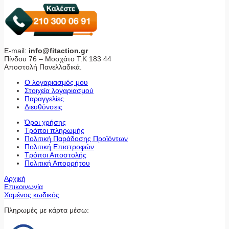
E-mail:
info@fitaction.gr
Πίνδου 76 – Μοσχάτο Τ.Κ 183 44
Αποστολή Πανελλαδικά.
Ο λογαριασμός μου
Στοιχεία λογαριασμού
Παραγγελίες
Διευθύνσεις
Όροι χρήσης
Τρόποι πληρωμής
Πολιτική Παράδοσης Προϊόντων
Πολιτική Επιστροφών
Τρόποι Αποστολής
Πολιτική Απορρήτου
Αρχική
Επικοινωνία
Χαμένος κωδικός
Πληρωμές με κάρτα μέσω: