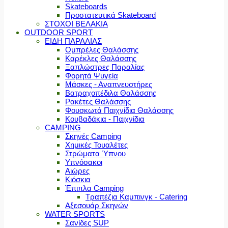
Skateboards
Προστατευτικά Skateboard
ΣΤΟΧΟΙ ΒΕΛΑΚΙΑ
OUTDOOR SPORT
ΕΙΔΗ ΠΑΡΑΛΙΑΣ
Ομπρέλες Θαλάσσης
Καρέκλες Θαλάσσης
Ξαπλώστρες Παραλίας
Φορητά Ψυγεία
Μάσκες - Αναπνευστήρες
Βατραχοπέδιλα Θαλάσσης
Ρακέτες Θαλάσσης
Φουσκωτά Παιχνίδια Θαλάσσης
Κουβαδάκια - Παιχνίδια
CAMPING
Σκηνές Camping
Χημικές Τουαλέτες
Στρώματα Ύπνου
Υπνόσακοι
Αιώρες
Κιόσκια
Έπιπλα Camping
Τραπέζια Καμπινγκ - Catering
Αξεσουάρ Σκηνών
WATER SPORTS
Σανίδες SUP