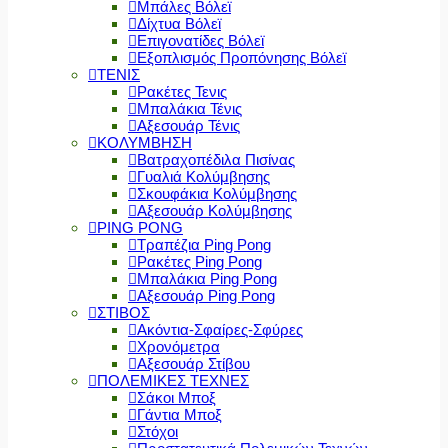
Μπάλες Βόλεϊ
Δίχτυα Βόλεϊ
Επιγονατίδες Βόλεϊ
Εξοπλισμός Προπόνησης Βόλεϊ
ΤΕΝΙΣ
Ρακέτες Τενις
Μπαλάκια Τένις
Αξεσουάρ Τένις
ΚΟΛΥΜΒΗΣΗ
Βατραχοπέδιλα Πισίνας
Γυαλιά Κολύμβησης
Σκουφάκια Κολύμβησης
Αξεσουάρ Κολύμβησης
PING PONG
Τραπέζια Ping Pong
Ρακέτες Ping Pong
Μπαλάκια Ping Pong
Αξεσουάρ Ping Pong
ΣΤΙΒΟΣ
Ακόντια-Σφαίρες-Σφύρες
Χρονόμετρα
Αξεσουάρ Στίβου
ΠΟΛΕΜΙΚΕΣ ΤΕΧΝΕΣ
Σάκοι Μποξ
Γάντια Μποξ
Στόχοι