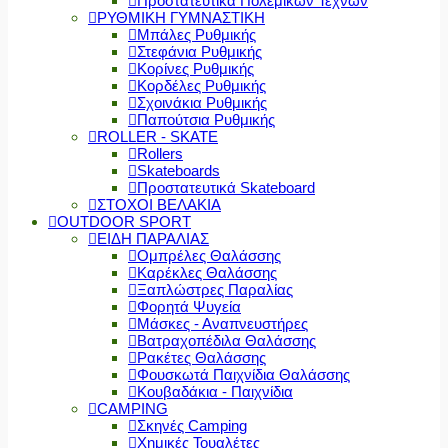
Προστατευτικά Πολεμικών Τεχνών
ΡΥΘΜΙΚΗ ΓΥΜΝΑΣΤΙΚΗ
Μπάλες Ρυθμικής
Στεφάνια Ρυθμικής
Κορίνες Ρυθμικής
Κορδέλες Ρυθμικής
Σχοινάκια Ρυθμικής
Παπούτσια Ρυθμικής
ROLLER - SKATE
Rollers
Skateboards
Προστατευτικά Skateboard
ΣΤΟΧΟΙ ΒΕΛΑΚΙΑ
OUTDOOR SPORT
ΕΙΔΗ ΠΑΡΑΛΙΑΣ
Ομπρέλες Θαλάσσης
Καρέκλες Θαλάσσης
Ξαπλώστρες Παραλίας
Φορητά Ψυγεία
Μάσκες - Αναπνευστήρες
Βατραχοπέδιλα Θαλάσσης
Ρακέτες Θαλάσσης
Φουσκωτά Παιχνίδια Θαλάσσης
Κουβαδάκια - Παιχνίδια
CAMPING
Σκηνές Camping
Χημικές Τουαλέτες