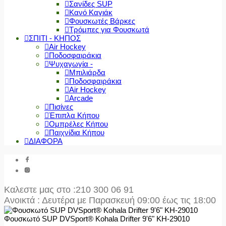
Σανίδες SUP
Κανό Καγιάκ
Φουσκωτές Βάρκες
Τρόμπες για Φουσκωτά
ΣΠΙΤΙ - ΚΗΠΟΣ
Air Hockey
Ποδοσφαιράκια
Ψυχαγωγία -
Μπιλιάρδα
Ποδοσφαιράκια
Air Hockey
Arcade
Πισίνες
Έπιπλα Κήπου
Ομπρέλες Κήπου
Παιχνίδια Κήπου
ΔΙΑΦΟΡΑ
Καλεστε μας στο
:210 300 06 91
Ανοικτά : Δευτέρα με Παρασκευή 09:00 έως τις 18:00
Φουσκωτό SUP DVSport® Kohala Drifter 9'6" KH-29010