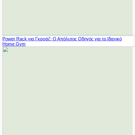
Power Rack για Γκαράζ: Ο Απόλυτος Οδηγός για το Ιδανικό
Home Gym