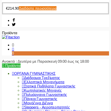
€
214.90
Διαβάστε περισσότερα
Προϊόντα
0
Ανοικτά : Δευτέρα με Παρασκευή 09:00 έως τις 18:00
Προϊόντα
ΟΡΓΑΝΑ ΓΥΜΝΑΣΤΙΚΗΣ
Διάδρομοι Τρεξίματος
Ελλειπτικά Μηχανήματα
Στατικά Ποδήλατα Γυμναστικής
Κωπηλατικές Μηχανές
Πολυόργανα Γυμναστικής
Πάγκοι Γυμναστικής
Μονόζυγα Δίζυγα
Steppers - Αεροπερπατητές