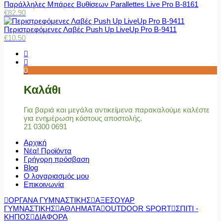
Παράλληλες Μπάρες Βυθίσεων Parallettes Live Pro Β-8161
€
82.90
Περιστρεφόμενες Λαβές Push Up LiveUp Pro Β-9411
€
10.50
0
Καλάθι
Για βαριά και μεγάλα αντικείμενα παρακαλούμε καλέστε
για ενημέρωση κόστους αποστολής.
21 0300 0691
Αρχική
Νέα! Προϊόντα
Γρήγορη πρόσβαση
Blog
Ο λογαριασμός μου
Επικοινωνία
ΟΡΓΑΝΑ ΓΥΜΝΑΣΤΙΚΗΣ
ΑΞΕΣΟΥΑΡ
ΓΥΜΝΑΣΤΙΚΗΣ
ΑΘΛΗΜΑΤΑ
OUTDOOR SPORT
ΣΠΙΤΙ -
ΚΗΠΟΣ
ΔΙΑΦΟΡΑ