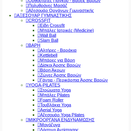
Ορθοστάτες Πάγκου - Βάσεις Βαρών
Πολυθρόνες Μασάζ
Αξεσουάρ Οργάνων Γυμναστικής
ΑΞΕΣΟΥΑΡ ΓΥΜΝΑΣΤΙΚΗΣ
CROSSFIT
Είδη Crossfit
Μπάλες Ιατρικές (Medicine)
Wall Ball
Slam Ball
ΒΑΡΗ
Αλτήρες - Βαράκια
Kettlebell
Μπάρες για Βάρη
Δίσκοι Άρσης Βαρών
Βάρη Άκρων
Ζώνες Άρσης Βαρών
Γάντια - Περικάρπια Άρσης Βαρών
YOGA-PILATES
Στρώματα Yoga
Μπάλες Pilates
Foam Roller
Τουβλάκια Yoga
Aerial Yoga
Αξεσουάρ Yoga Pilates
ΜΙΚΡΟΟΡΓΑΝΑ ΕΝΔΥΝΑΜΩΣΗΣ
Μονόζυγα
Λάστιχα Αντίστασης