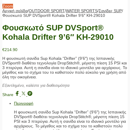
Zoom
Αρχική σελίδα
/
OUTDOOR SPORT
/
WATER SPORTS
/
Σανίδες SUP
/
Φουσκωτό SUP DVSport® Kohala Drifter 9’6″ KH-29010
Φουσκωτό SUP DVSport®
Kohala Drifter 9’6″ KH-29010
€
214.90
Η φουσκωτή σανίδα Sup Kohala “Drifter” (9’6″) της Ισπανικής
DVSport® διαθέτει τεχνολογία DropStitch®, μέγιστη πίεση 15 PSI και
3 πτερύγια. Αυτή η σανίδα είναι το ιδανικό μοντέλο για αρχάριους. Το
μέγεθος και το σχήμα του το καθιστούν πολύ εύκολο για χρήση από
όλη την οικογένεια.
Εξαντλημένο, καλέστε για διαθεσιμότητα
Share
Περιγραφή
Η φουσκωτή σανίδα Sup Kohala “Drifter” (9’6″) της Ισπανικής
DVSport® διαθέτει τεχνολογία DropStitch®, μέγιστη πίεση 15
PSI και 3 πτερύγια. Αυτή η σανίδα είναι το ιδανικό μοντέλο για
αρχάριους. Το μέγεθος και το σχήμα του το καθιστούν πολύ