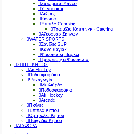
Στρώματα Ύπνου
Υπνόσακοι
Αιώρες
Κιόσκια
Έπιπλα Camping
Τραπέζια Καμπινγκ - Catering
Αξεσουάρ Σκηνών
WATER SPORTS
Σανίδες SUP
Κανό Καγιάκ
Φουσκωτές Βάρκες
Τρόμπες για Φουσκωτά
ΣΠΙΤΙ - ΚΗΠΟΣ
Air Hockey
Ποδοσφαιράκια
Ψυχαγωγία -
Μπιλιάρδα
Ποδοσφαιράκια
Air Hockey
Arcade
Πισίνες
Έπιπλα Κήπου
Ομπρέλες Κήπου
Παιχνίδια Κήπου
ΔΙΑΦΟΡΑ