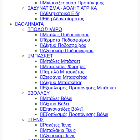
Μικροαξεσουάρ Προπόνησης
ΑΔΥΝΑΤΙΣΜΑ - ΑΘΛΗΤΙΑΤΡΙΚΑ
Αθλητιατρικά Είδη
Είδη Αδυνατίσματος
ΑΘΛΗΜΑΤΑ
ΠΟΔΟΣΦΑΙΡΟ
Μπάλες Ποδοσφαίρου
Τέρματα Ποδοσφαίρου
Δίχτυα Ποδοσφαίρου
Αξεσουάρ Ποδοσφαίρου
ΜΠΑΣΚΕΤ
Μπάλες Μπάσκετ
Μπασκέτες Φορητές
Ταμπλό Μπασκέτας
Στεφάνια Μπασκέτας
Δίχτυα Μπασκέτας
Εξοπλισμός Προπόνησης Μπάσκετ
ΒΟΛΛΕΥ
Μπάλες Βόλεϊ
Δίχτυα Βόλεϊ
Επιγονατίδες Βόλεϊ
Εξοπλισμός Προπόνησης Βόλεϊ
ΤΕΝΙΣ
Ρακέτες Τενις
Μπαλάκια Τένις
Αξεσουάρ Τένις