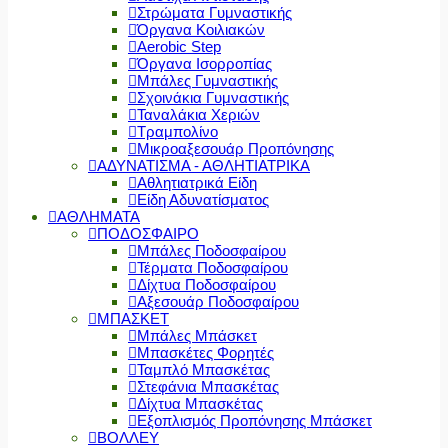
Στρώματα Γυμναστικής
Όργανα Κοιλιακών
Aerobic Step
Όργανα Ισορροπίας
Μπάλες Γυμναστικής
Σχοινάκια Γυμναστικής
Ταναλάκια Χεριών
Τραμπολίνο
Μικροαξεσουάρ Προπόνησης
ΑΔΥΝΑΤΙΣΜΑ - ΑΘΛΗΤΙΑΤΡΙΚΑ
Αθλητιατρικά Είδη
Είδη Αδυνατίσματος
ΑΘΛΗΜΑΤΑ
ΠΟΔΟΣΦΑΙΡΟ
Μπάλες Ποδοσφαίρου
Τέρματα Ποδοσφαίρου
Δίχτυα Ποδοσφαίρου
Αξεσουάρ Ποδοσφαίρου
ΜΠΑΣΚΕΤ
Μπάλες Μπάσκετ
Μπασκέτες Φορητές
Ταμπλό Μπασκέτας
Στεφάνια Μπασκέτας
Δίχτυα Μπασκέτας
Εξοπλισμός Προπόνησης Μπάσκετ
ΒΟΛΛΕΥ