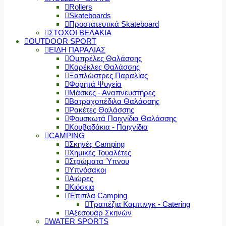
Rollers
Skateboards
Προστατευτικά Skateboard
ΣΤΟΧΟΙ ΒΕΛΑΚΙΑ
OUTDOOR SPORT
ΕΙΔΗ ΠΑΡΑΛΙΑΣ
Ομπρέλες Θαλάσσης
Καρέκλες Θαλάσσης
Ξαπλώστρες Παραλίας
Φορητά Ψυγεία
Μάσκες - Αναπνευστήρες
Βατραχοπέδιλα Θαλάσσης
Ρακέτες Θαλάσσης
Φουσκωτά Παιχνίδια Θαλάσσης
Κουβαδάκια - Παιχνίδια
CAMPING
Σκηνές Camping
Χημικές Τουαλέτες
Στρώματα Ύπνου
Υπνόσακοι
Αιώρες
Κιόσκια
Έπιπλα Camping
Τραπέζια Καμπινγκ - Catering
Αξεσουάρ Σκηνών
WATER SPORTS