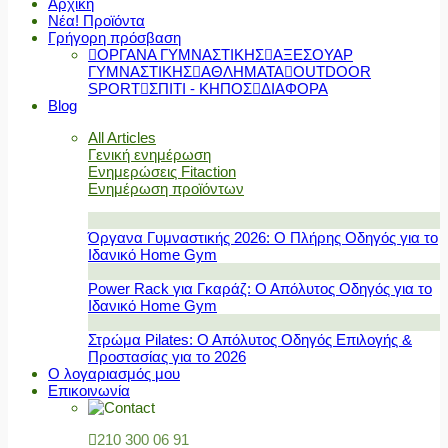
Αρχική
Νέα! Προϊόντα
Γρήγορη πρόσβαση
ΟΡΓΑΝΑ ΓΥΜΝΑΣΤΙΚΗΣ
ΑΞΕΣΟΥΑΡ
ΓΥΜΝΑΣΤΙΚΗΣ
ΑΘΛΗΜΑΤΑ
OUTDOOR
SPORT
ΣΠΙΤΙ - ΚΗΠΟΣ
ΔΙΑΦΟΡΑ
Blog
All Articles
Γενική ενημέρωση
Ενημερώσεις Fitaction
Ενημέρωση προϊόντων
Όργανα Γυμναστικής 2026: Ο Πλήρης Οδηγός για το
Ιδανικό Home Gym
Power Rack για Γκαράζ: Ο Απόλυτος Οδηγός για το
Ιδανικό Home Gym
Στρώμα Pilates: Ο Απόλυτος Οδηγός Επιλογής &
Προστασίας για το 2026
Ο λογαριασμός μου
Επικοινωνία
210 300 06 91