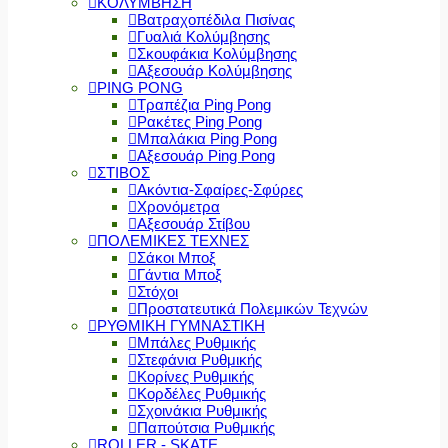
ΚΟΛΥΜΒΗΣΗ
Βατραχοπέδιλα Πισίνας
Γυαλιά Κολύμβησης
Σκουφάκια Κολύμβησης
Αξεσουάρ Κολύμβησης
PING PONG
Τραπέζια Ping Pong
Ρακέτες Ping Pong
Μπαλάκια Ping Pong
Αξεσουάρ Ping Pong
ΣΤΙΒΟΣ
Ακόντια-Σφαίρες-Σφύρες
Χρονόμετρα
Αξεσουάρ Στίβου
ΠΟΛΕΜΙΚΕΣ ΤΕΧΝΕΣ
Σάκοι Μποξ
Γάντια Μποξ
Στόχοι
Προστατευτικά Πολεμικών Τεχνών
ΡΥΘΜΙΚΗ ΓΥΜΝΑΣΤΙΚΗ
Μπάλες Ρυθμικής
Στεφάνια Ρυθμικής
Κορίνες Ρυθμικής
Κορδέλες Ρυθμικής
Σχοινάκια Ρυθμικής
Παπούτσια Ρυθμικής
ROLLER - SKATE