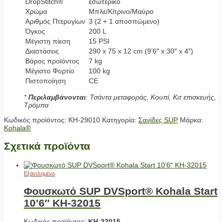
DropStitch®
εσωτερικό
Χρώμα
Μπλε/Κίτρινο/Μαύρο
Αριθμός Πτερυγίων
3 (2 + 1 αποσπώμενο)
Όγκος
200 L
Μέγιστη πίεση
15 PSI
Διαστάσεις
290 x 75 x 12 cm (9’6″ x 30″ x 4″)
Βάρος προϊόντος
7 kg
Μέγιστο Φορτίο
100 kg
Πιστοποίηση
CE
*
Περιλαμβάνονται
: Τσάντα μεταφοράς, Κουπί, Κιτ επισκευής,
Τρόμπα
Κωδικός προϊόντος:
KH-29010
Κατηγορία:
Σανίδες SUP
Μάρκα:
Kohala®
Σχετικά προϊόντα
Εξαντλημένο
Φουσκωτό SUP DVSport® Kohala Start
10’6″ KH-32015
Κωδικός προϊόντος:
KH-32015