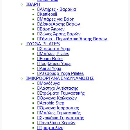
ΒΑΡΗ
Αλτήρες - Βαράκια
Kettlebell
Μπάρες για Βάρη
Δίσκοι Άρσης Βαρών
Βάρη Άκρων
Ζώνες Άρσης Βαρών
Γάντια - Περικάρπια Άρσης Βαρών
YOGA-PILATES
Στρώματα Yoga
Μπάλες Pilates
Foam Roller
Τουβλάκια Yoga
Aerial Yoga
Αξεσουάρ Yoga Pilates
ΜΙΚΡΟΟΡΓΑΝΑ ΕΝΔΥΝΑΜΩΣΗΣ
Μονόζυγα
Λάστιχα Αντίστασης
Στρώματα Γυμναστικής
Όργανα Κοιλιακών
Aerobic Step
Όργανα Ισορροπίας
Μπάλες Γυμναστικής
Σχοινάκια Γυμναστικής
Ταναλάκια Χεριών
Τραμπολίνο