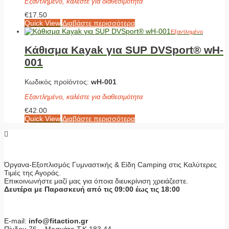
Εξαντλημένο, καλέστε για διαθεσιμότητα
€
17.50
Quick View
Διαβάστε περισσότερα
Εξαντλημένο
Κάθισμα Kayak για SUP DVSport® wH-
001
Κωδικός προϊόντος:
wH-001
Εξαντλημένο, καλέστε για διαθεσιμότητα
€
42.00
Quick View
Διαβάστε περισσότερα
Όργανα-Εξοπλισμός Γυμναστικής & Είδη Camping στις Καλύτερες
Τιμές της Αγοράς.
Επικοινωνήστε μαζί μας για όποια διευκρίνιση χρειάζεστε.
Δευτέρα με Παρασκευή από τις 09:00 έως τις 18:00
E-mail:
info@fitaction.gr
Πίνδου 76 – Μοσχάτο Τ.Κ 183 44