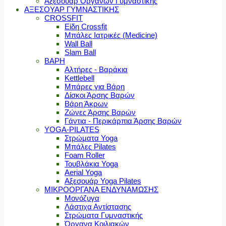
Αξεσουάρ Οργάνων Γυμναστικής
ΑΞΕΣΟΥΑΡ ΓΥΜΝΑΣΤΙΚΗΣ
CROSSFIT
Είδη Crossfit
Μπάλες Ιατρικές (Medicine)
Wall Ball
Slam Ball
ΒΑΡΗ
Αλτήρες - Βαράκια
Kettlebell
Μπάρες για Βάρη
Δίσκοι Άρσης Βαρών
Βάρη Άκρων
Ζώνες Άρσης Βαρών
Γάντια - Περικάρπια Άρσης Βαρών
YOGA-PILATES
Στρώματα Yoga
Μπάλες Pilates
Foam Roller
Τουβλάκια Yoga
Aerial Yoga
Αξεσουάρ Yoga Pilates
ΜΙΚΡΟΟΡΓΑΝΑ ΕΝΔΥΝΑΜΩΣΗΣ
Μονόζυγα
Λάστιχα Αντίστασης
Στρώματα Γυμναστικής
Όργανα Κοιλιακών