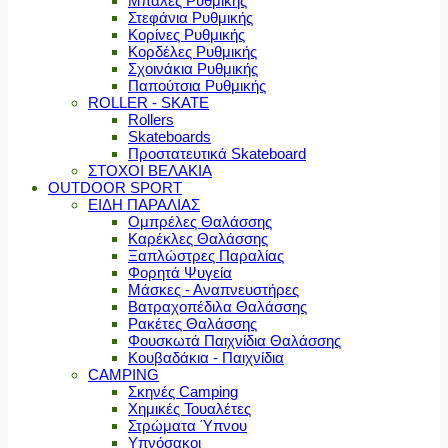
Μπάλες Ρυθμικής
Στεφάνια Ρυθμικής
Κορίνες Ρυθμικής
Κορδέλες Ρυθμικής
Σχοινάκια Ρυθμικής
Παπούτσια Ρυθμικής
ROLLER - SKATE
Rollers
Skateboards
Προστατευτικά Skateboard
ΣΤΟΧΟΙ ΒΕΛΑΚΙΑ
OUTDOOR SPORT
ΕΙΔΗ ΠΑΡΑΛΙΑΣ
Ομπρέλες Θαλάσσης
Καρέκλες Θαλάσσης
Ξαπλώστρες Παραλίας
Φορητά Ψυγεία
Μάσκες - Αναπνευστήρες
Βατραχοπέδιλα Θαλάσσης
Ρακέτες Θαλάσσης
Φουσκωτά Παιχνίδια Θαλάσσης
Κουβαδάκια - Παιχνίδια
CAMPING
Σκηνές Camping
Χημικές Τουαλέτες
Στρώματα Ύπνου
Υπνόσακοι