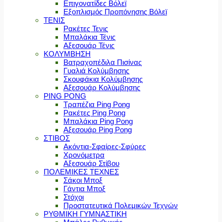
Επιγονατίδες Βόλεϊ
Εξοπλισμός Προπόνησης Βόλεϊ
ΤΕΝΙΣ
Ρακέτες Τενις
Μπαλάκια Τένις
Αξεσουάρ Τένις
ΚΟΛΥΜΒΗΣΗ
Βατραχοπέδιλα Πισίνας
Γυαλιά Κολύμβησης
Σκουφάκια Κολύμβησης
Αξεσουάρ Κολύμβησης
PING PONG
Τραπέζια Ping Pong
Ρακέτες Ping Pong
Μπαλάκια Ping Pong
Αξεσουάρ Ping Pong
ΣΤΙΒΟΣ
Ακόντια-Σφαίρες-Σφύρες
Χρονόμετρα
Αξεσουάρ Στίβου
ΠΟΛΕΜΙΚΕΣ ΤΕΧΝΕΣ
Σάκοι Μποξ
Γάντια Μποξ
Στόχοι
Προστατευτικά Πολεμικών Τεχνών
ΡΥΘΜΙΚΗ ΓΥΜΝΑΣΤΙΚΗ