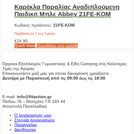
Καρέκλα Παραλίας Αναδιπλούμενη
Παιδική Μπλε Abbey 21FE-KOM
Κωδικός προϊόντος:
21FE-KOM
Παράδοση σε 1 έως 3 μέρες
€
24.90
Quick View
Προσθήκη στο καλάθι
Όργανα-Εξοπλισμός Γυμναστικής & Είδη Camping στις Καλύτερες
Τιμές της Αγοράς.
Επικοινωνήστε μαζί μας για όποια διευκρίνιση χρειάζεστε.
Δευτέρα με Παρασκευή από τις 09:00 έως τις 18:00
E-mail:
info@fitaction.gr
Πίνδου 76 – Μοσχάτο Τ.Κ 183 44
Αποστολή Πανελλαδικά.
Ο λογαριασμός μου
Στοιχεία λογαριασμού
Παραγγελίες
Διευθύνσεις