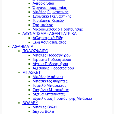
Aerobic Step
Όργανα Ισορροπίας
Μπάλες Γυμναστικής
Σχοινάκια Γυμναστικής
Ταναλάκια Χεριών
Τραμπολίνο
Μικροαξεσουάρ Προπόνησης
ΑΔΥΝΑΤΙΣΜΑ - ΑΘΛΗΤΙΑΤΡΙΚΑ
Αθλητιατρικά Είδη
Είδη Αδυνατίσματος
ΑΘΛΗΜΑΤΑ
ΠΟΔΟΣΦΑΙΡΟ
Μπάλες Ποδοσφαίρου
Τέρματα Ποδοσφαίρου
Δίχτυα Ποδοσφαίρου
Αξεσουάρ Ποδοσφαίρου
ΜΠΑΣΚΕΤ
Μπάλες Μπάσκετ
Μπασκέτες Φορητές
Ταμπλό Μπασκέτας
Στεφάνια Μπασκέτας
Δίχτυα Μπασκέτας
Εξοπλισμός Προπόνησης Μπάσκετ
ΒΟΛΛΕΥ
Μπάλες Βόλεϊ
Δίχτυα Βόλεϊ