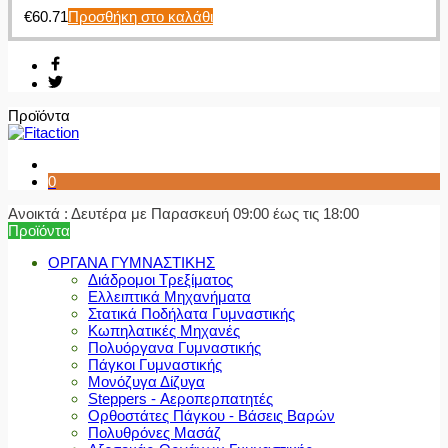
€
60.71
Προσθήκη στο καλάθι
Προϊόντα
0
Ανοικτά : Δευτέρα με Παρασκευή 09:00 έως τις 18:00
Προϊόντα
ΟΡΓΑΝΑ ΓΥΜΝΑΣΤΙΚΗΣ
Διάδρομοι Τρεξίματος
Ελλειπτικά Μηχανήματα
Στατικά Ποδήλατα Γυμναστικής
Κωπηλατικές Μηχανές
Πολυόργανα Γυμναστικής
Πάγκοι Γυμναστικής
Μονόζυγα Δίζυγα
Steppers - Αεροπερπατητές
Ορθοστάτες Πάγκου - Βάσεις Βαρών
Πολυθρόνες Μασάζ