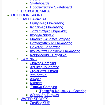
Skateboards
Προστατευτικά Skateboard
ΣΤΟΧΟΙ ΒΕΛΑΚΙΑ
OUTDOOR SPORT
ΕΙΔΗ ΠΑΡΑΛΙΑΣ
Ομπρέλες Θαλάσσης
Καρέκλες Θαλάσσης
Ξαπλώστρες Παραλίας
Φορητά Ψυγεία
Μάσκες - Αναπνευστήρες
Βατραχοπέδιλα Θαλάσσης
Ρακέτες Θαλάσσης
Φουσκωτά Παιχνίδια Θαλάσσης
Κουβαδάκια - Παιχνίδια
CAMPING
Σκηνές Camping
Χημικές Τουαλέτες
Στρώματα Ύπνου
Υπνόσακοι
Αιώρες
Κιόσκια
Έπιπλα Camping
Τραπέζια Καμπινγκ - Catering
Αξεσουάρ Σκηνών
WATER SPORTS
Σανίδες SUP