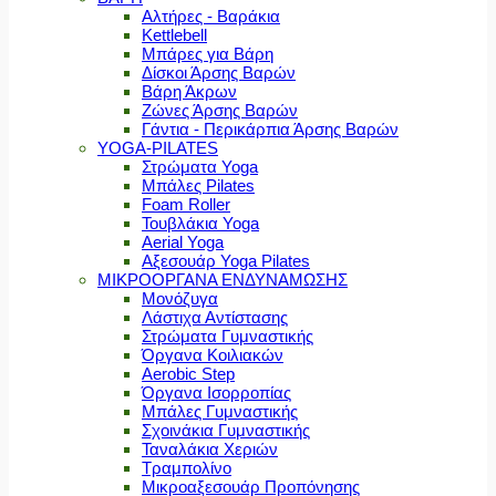
Αλτήρες - Βαράκια
Kettlebell
Μπάρες για Βάρη
Δίσκοι Άρσης Βαρών
Βάρη Άκρων
Ζώνες Άρσης Βαρών
Γάντια - Περικάρπια Άρσης Βαρών
YOGA-PILATES
Στρώματα Yoga
Μπάλες Pilates
Foam Roller
Τουβλάκια Yoga
Aerial Yoga
Αξεσουάρ Yoga Pilates
ΜΙΚΡΟΟΡΓΑΝΑ ΕΝΔΥΝΑΜΩΣΗΣ
Μονόζυγα
Λάστιχα Αντίστασης
Στρώματα Γυμναστικής
Όργανα Κοιλιακών
Aerobic Step
Όργανα Ισορροπίας
Μπάλες Γυμναστικής
Σχοινάκια Γυμναστικής
Ταναλάκια Χεριών
Τραμπολίνο
Μικροαξεσουάρ Προπόνησης