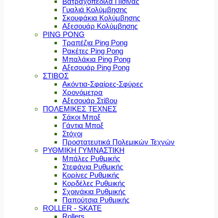
Βατραχοπέδιλα Πισίνας
Γυαλιά Κολύμβησης
Σκουφάκια Κολύμβησης
Αξεσουάρ Κολύμβησης
PING PONG
Τραπέζια Ping Pong
Ρακέτες Ping Pong
Μπαλάκια Ping Pong
Αξεσουάρ Ping Pong
ΣΤΙΒΟΣ
Ακόντια-Σφαίρες-Σφύρες
Χρονόμετρα
Αξεσουάρ Στίβου
ΠΟΛΕΜΙΚΕΣ ΤΕΧΝΕΣ
Σάκοι Μποξ
Γάντια Μποξ
Στόχοι
Προστατευτικά Πολεμικών Τεχνών
ΡΥΘΜΙΚΗ ΓΥΜΝΑΣΤΙΚΗ
Μπάλες Ρυθμικής
Στεφάνια Ρυθμικής
Κορίνες Ρυθμικής
Κορδέλες Ρυθμικής
Σχοινάκια Ρυθμικής
Παπούτσια Ρυθμικής
ROLLER - SKATE
Rollers