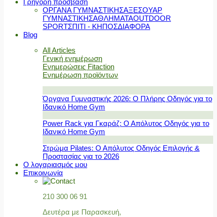
Γρήγορη πρόσβαση
ΟΡΓΑΝΑ ΓΥΜΝΑΣΤΙΚΗΣ
ΑΞΕΣΟΥΑΡ
ΓΥΜΝΑΣΤΙΚΗΣ
ΑΘΛΗΜΑΤΑ
OUTDOOR
SPORT
ΣΠΙΤΙ - ΚΗΠΟΣ
ΔΙΑΦΟΡΑ
Blog
All Articles
Γενική ενημέρωση
Ενημερώσεις Fitaction
Ενημέρωση προϊόντων
Όργανα Γυμναστικής 2026: Ο Πλήρης Οδηγός για το
Ιδανικό Home Gym
Power Rack για Γκαράζ: Ο Απόλυτος Οδηγός για το
Ιδανικό Home Gym
Στρώμα Pilates: Ο Απόλυτος Οδηγός Επιλογής &
Προστασίας για το 2026
Ο λογαριασμός μου
Επικοινωνία
210 300 06 91
Δευτέρα με Παρασκευή,