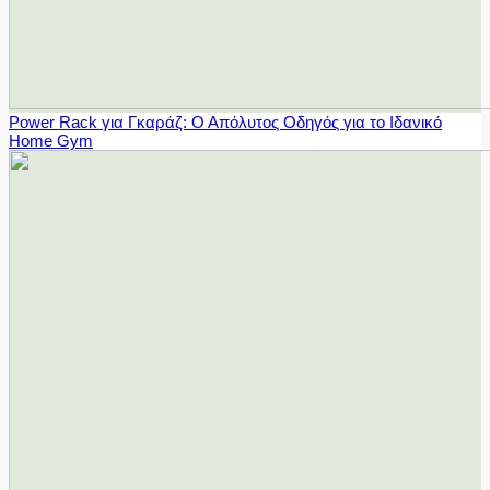
Power Rack για Γκαράζ: Ο Απόλυτος Οδηγός για το Ιδανικό
Home Gym