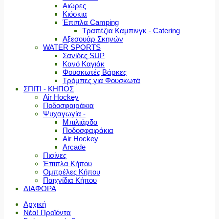
Αιώρες
Κιόσκια
Έπιπλα Camping
Τραπέζια Καμπινγκ - Catering
Αξεσουάρ Σκηνών
WATER SPORTS
Σανίδες SUP
Κανό Καγιάκ
Φουσκωτές Βάρκες
Τρόμπες για Φουσκωτά
ΣΠΙΤΙ - ΚΗΠΟΣ
Air Hockey
Ποδοσφαιράκια
Ψυχαγωγία -
Μπιλιάρδα
Ποδοσφαιράκια
Air Hockey
Arcade
Πισίνες
Έπιπλα Κήπου
Ομπρέλες Κήπου
Παιχνίδια Κήπου
ΔΙΑΦΟΡΑ
Αρχική
Νέα! Προϊόντα