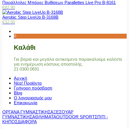
Παράλληλες Μπάρες Βυθίσεων Parallettes Live Pro Β-8161
€
82.90
Aerobic Step LiveUp B-3168B
€
32.50
0
Καλάθι
Για βαριά και μεγάλα αντικείμενα παρακαλούμε καλέστε
για ενημέρωση κόστους αποστολής.
21 0300 0691
Αρχική
Νέα! Προϊόντα
Γρήγορη πρόσβαση
Blog
Ο λογαριασμός μου
Επικοινωνία
ΟΡΓΑΝΑ ΓΥΜΝΑΣΤΙΚΗΣ
ΑΞΕΣΟΥΑΡ
ΓΥΜΝΑΣΤΙΚΗΣ
ΑΘΛΗΜΑΤΑ
OUTDOOR SPORT
ΣΠΙΤΙ -
ΚΗΠΟΣ
ΔΙΑΦΟΡΑ