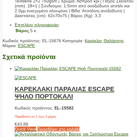
Textilene 2×2 750gsm | Χρώμα: Άσπρο/Γκρι | Πάχος Σκελετού
(mm): 28×1 | Σύνδεσμοι: 1.5mm από ανοξείδωτο ατσάλι και
2.0μμ ενισχυμένο αλουμίνιο | Βίδα: Ατσάλινη ανοξείδωτη |
Διαστάσεις (cm): 62x70x75 | Βάρος (Κg): 3,3
Επιπλέον πληροφορίες
Βάρος
5 κ.
Κωδικός προϊόντος:
EL-15676
Κατηγορία:
Καρέκλες Θαλάσσης
Μάρκα:
ESCAPE
Σχετικά προϊόντα
ΚΑΡΕΚΛΑΚΙ ΠΑΡΑΛΙΑΣ ESCAPE
ΨΗΛΟ ΠΟΡΤΟΚΑΛΙ
Κωδικός προϊόντος:
EL-15582
Παράδοση σε 1 έως 3 μέρες
€
43.89
Quick View
Προσθήκη στο καλάθι