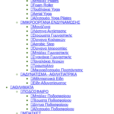
Μπάλες Pilates
Foam Roller
Τουβλάκια Yoga
Aerial Yoga
Αξεσουάρ Yoga Pilates
ΜΙΚΡΟΟΡΓΑΝΑ ΕΝΔΥΝΑΜΩΣΗΣ
Μονόζυγα
Λάστιχα Αντίστασης
Στρώματα Γυμναστικής
Όργανα Κοιλιακών
Aerobic Step
Όργανα Ισορροπίας
Μπάλες Γυμναστικής
Σχοινάκια Γυμναστικής
Ταναλάκια Χεριών
Τραμπολίνο
Μικροαξεσουάρ Προπόνησης
ΑΔΥΝΑΤΙΣΜΑ - ΑΘΛΗΤΙΑΤΡΙΚΑ
Αθλητιατρικά Είδη
Είδη Αδυνατίσματος
ΑΘΛΗΜΑΤΑ
ΠΟΔΟΣΦΑΙΡΟ
Μπάλες Ποδοσφαίρου
Τέρματα Ποδοσφαίρου
Δίχτυα Ποδοσφαίρου
Αξεσουάρ Ποδοσφαίρου
ΜΠΑΣΚΕΤ