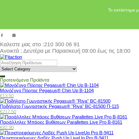
Το κατάστημα μ
Καλεστε μας στο
:210 300 06 91
Ανοικτά : Δευτέρα με Παρασκευή 09:00 έως τις 18:00
Προτεινόμενα Προϊόντα
Μονόζυγο Πόρτας Pegasus® Chin Up Β-1104
€
13.50
Ποδήλατο Γυμναστικής Pegasus® "Riva" BC-81500 Π-115
€
217.50
Παράλληλες Μπάρες Βυθίσεων Parallettes Live Pro Β-8161
€
82.90
Περιστρεφόμενες Λαβές Push Up LiveUp Pro Β-9411