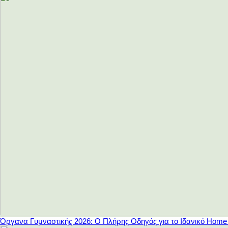
Όργανα Γυμναστικής 2026: Ο Πλήρης Οδηγός για το Ιδανικό Hom