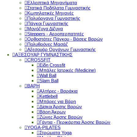
Ελλειπτικά Μηχανήματα
Στατικά Ποδήλατα Γυμναστικής
Κωπηλατικές Μηχανές
Πολυόργανα Γυμναστικής
Πάγκοι Γυμναστικής
Μονόζυγα Δίζυγα
Steppers - Αεροπερπατητές
Ορθοστάτες Πάγκου - Βάσεις Βαρών
Πολυθρόνες Μασάζ
Αξεσουάρ Οργάνων Γυμναστικής
ΑΞΕΣΟΥΑΡ ΓΥΜΝΑΣΤΙΚΗΣ
CROSSFIT
Είδη Crossfit
Μπάλες Ιατρικές (Medicine)
Wall Ball
Slam Ball
ΒΑΡΗ
Αλτήρες - Βαράκια
Kettlebell
Μπάρες για Βάρη
Δίσκοι Άρσης Βαρών
Βάρη Άκρων
Ζώνες Άρσης Βαρών
Γάντια - Περικάρπια Άρσης Βαρών
YOGA-PILATES
Στρώματα Yoga