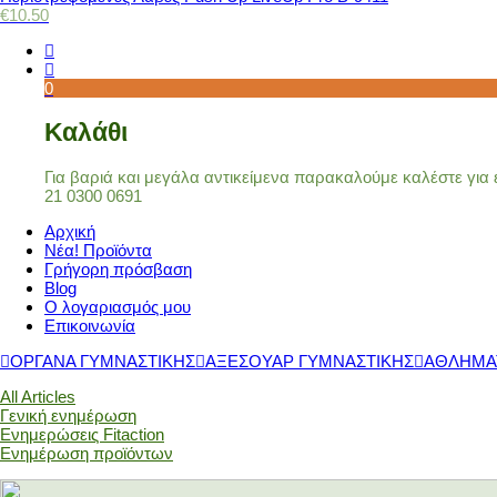
€
10.50
0
Καλάθι
Για βαριά και μεγάλα αντικείμενα παρακαλούμε καλέστε γι
21 0300 0691
Αρχική
Νέα! Προϊόντα
Γρήγορη πρόσβαση
Blog
Ο λογαριασμός μου
Επικοινωνία
ΟΡΓΑΝΑ ΓΥΜΝΑΣΤΙΚΗΣ
ΑΞΕΣΟΥΑΡ ΓΥΜΝΑΣΤΙΚΗΣ
ΑΘΛΗΜΑ
All Articles
Γενική ενημέρωση
Ενημερώσεις Fitaction
Ενημέρωση προϊόντων