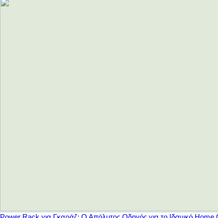
Power Rack για Γκαράζ: Ο Απόλυτος Οδηγός για το Ιδανικό Home