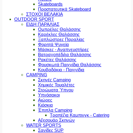
Skateboards
Προστατευτικά Skateboard
ΣΤΟΧΟΙ ΒΕΛΑΚΙΑ
OUTDOOR SPORT
ΕΙΔΗ ΠΑΡΑΛΙΑΣ
Ομπρέλες Θαλάσσης
Καρέκλες Θαλάσσης
Ξαπλώστρες Παραλίας
Φορητά Ψυγεία
Μάσκες - Αναπνευστήρες
Βατραχοπέδιλα Θαλάσσης
Ρακέτες Θαλάσσης
Φουσκωτά Παιχνίδια Θαλάσσης
Κουβαδάκια - Παιχνίδια
CAMPING
Σκηνές Camping
Χημικές Τουαλέτες
Στρώματα Ύπνου
Υπνόσακοι
Αιώρες
Κιόσκια
Έπιπλα Camping
Τραπέζια Καμπινγκ - Catering
Αξεσουάρ Σκηνών
WATER SPORTS
Σανίδες SUP