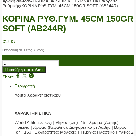
Αρχική σελίδα
/
ΑΘΛΗΜΑΤΑ
/
ΡΥΘΜΙΚΗ ΓΥΜΝΑΣΤΙΚΗ
/
Κορίνες
Ρυθμικής
/
ΚΟΡΙΝΑ ΡΥΘ.ΓΥΜ. 45CM 150GR SOFT (ΑΒ244R)
ΚΟΡΙΝΑ ΡΥΘ.ΓΥΜ. 45CM 150GR
SOFT (ΑΒ244R)
€
12.07
Παράδοση σε 1 έως 3 μέρες
ΚΟΡΙΝΑ ΡΥΘ.ΓΥΜ. 45CM 150GR SOFT (ΑΒ244R) ποσότητα
Προσθήκη στο καλάθι
Share
Περιγραφή
Λοιπά Χαρακτηριστικά:0
ΧΑΡΑΚΤΗΡΙΣΤΙΚΆ
World Athletics: Οχι | Μήκος (cm): 45 | Χρώμα (Λαβής):
Ποικιλία | Χρώμα (Κεφαλής): Διαφορετικό με Λαβής | Βάρος
(gr): 150 | Σκληρότητα: Μαλακές | Τεμάχια: Πλαστικό | Υλικό: 2