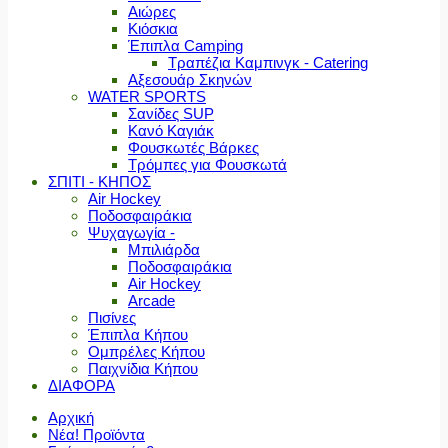
Αιώρες
Κιόσκια
Έπιπλα Camping
Τραπέζια Καμπινγκ - Catering
Αξεσουάρ Σκηνών
WATER SPORTS
Σανίδες SUP
Κανό Καγιάκ
Φουσκωτές Βάρκες
Τρόμπες για Φουσκωτά
ΣΠΙΤΙ - ΚΗΠΟΣ
Air Hockey
Ποδοσφαιράκια
Ψυχαγωγία -
Μπιλιάρδα
Ποδοσφαιράκια
Air Hockey
Arcade
Πισίνες
Έπιπλα Κήπου
Ομπρέλες Κήπου
Παιχνίδια Κήπου
ΔΙΑΦΟΡΑ
Αρχική
Νέα! Προϊόντα