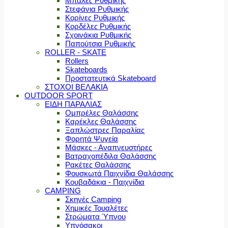
Μπάλες Ρυθμικής
Στεφάνια Ρυθμικής
Κορίνες Ρυθμικής
Κορδέλες Ρυθμικής
Σχοινάκια Ρυθμικής
Παπούτσια Ρυθμικής
ROLLER - SKATE
Rollers
Skateboards
Προστατευτικά Skateboard
ΣΤΟΧΟΙ ΒΕΛΑΚΙΑ
OUTDOOR SPORT
ΕΙΔΗ ΠΑΡΑΛΙΑΣ
Ομπρέλες Θαλάσσης
Καρέκλες Θαλάσσης
Ξαπλώστρες Παραλίας
Φορητά Ψυγεία
Μάσκες - Αναπνευστήρες
Βατραχοπέδιλα Θαλάσσης
Ρακέτες Θαλάσσης
Φουσκωτά Παιχνίδια Θαλάσσης
Κουβαδάκια - Παιχνίδια
CAMPING
Σκηνές Camping
Χημικές Τουαλέτες
Στρώματα Ύπνου
Υπνόσακοι