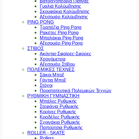
Βατραχοπέδιλα Πισίνας
Γυαλιά Κολύμβησης
Σκουφάκια Κολύμβησης
Αξεσουάρ Κολύμβησης
PING PONG
Τραπέζια Ping Pong
Ρακέτες Ping Pong
Μπαλάκια Ping Pong
Αξεσουάρ Ping Pong
ΣΤΙΒΟΣ
Ακόντια-Σφαίρες-Σφύρες
Χρονόμετρα
Αξεσουάρ Στίβου
ΠΟΛΕΜΙΚΕΣ ΤΕΧΝΕΣ
Σάκοι Μποξ
Γάντια Μποξ
Στόχοι
Προστατευτικά Πολεμικών Τεχνών
ΡΥΘΜΙΚΗ ΓΥΜΝΑΣΤΙΚΗ
Μπάλες Ρυθμικής
Στεφάνια Ρυθμικής
Κορίνες Ρυθμικής
Κορδέλες Ρυθμικής
Σχοινάκια Ρυθμικής
Παπούτσια Ρυθμικής
ROLLER - SKATE
Rollers