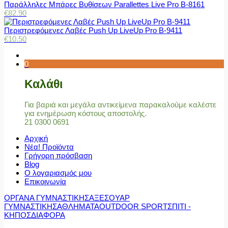
Παράλληλες Μπάρες Βυθίσεων Parallettes Live Pro Β-8161
€
82.90
Περιστρεφόμενες Λαβές Push Up LiveUp Pro Β-9411
€
10.50
0
Καλάθι
Για βαριά και μεγάλα αντικείμενα παρακαλούμε καλέστε
για ενημέρωση κόστους αποστολής.
21 0300 0691
Αρχική
Νέα! Προϊόντα
Γρήγορη πρόσβαση
Blog
Ο λογαριασμός μου
Επικοινωνία
ΟΡΓΑΝΑ ΓΥΜΝΑΣΤΙΚΗΣ
ΑΞΕΣΟΥΑΡ
ΓΥΜΝΑΣΤΙΚΗΣ
ΑΘΛΗΜΑΤΑ
OUTDOOR SPORT
ΣΠΙΤΙ -
ΚΗΠΟΣ
ΔΙΑΦΟΡΑ