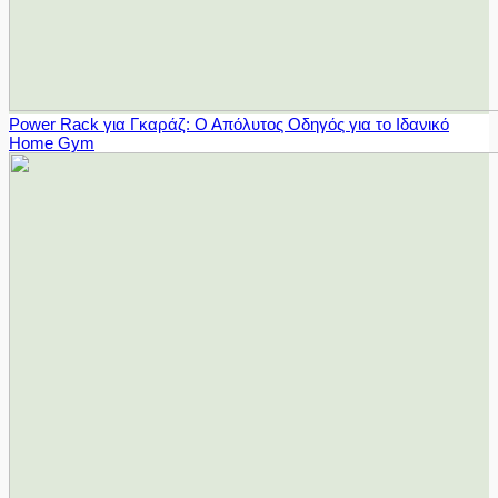
Power Rack για Γκαράζ: Ο Απόλυτος Οδηγός για το Ιδανικό
Home Gym