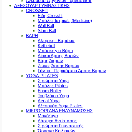
Αξεσουάρ Οργάνων Γυμναστικής
ΑΞΕΣΟΥΑΡ ΓΥΜΝΑΣΤΙΚΗΣ
CROSSFIT
Είδη Crossfit
Μπάλες Ιατρικές (Medicine)
Wall Ball
Slam Ball
ΒΑΡΗ
Αλτήρες - Βαράκια
Kettlebell
Μπάρες για Βάρη
Δίσκοι Άρσης Βαρών
Βάρη Άκρων
Ζώνες Άρσης Βαρών
Γάντια - Περικάρπια Άρσης Βαρών
YOGA-PILATES
Στρώματα Yoga
Μπάλες Pilates
Foam Roller
Τουβλάκια Yoga
Aerial Yoga
Αξεσουάρ Yoga Pilates
ΜΙΚΡΟΟΡΓΑΝΑ ΕΝΔΥΝΑΜΩΣΗΣ
Μονόζυγα
Λάστιχα Αντίστασης
Στρώματα Γυμναστικής
Όργανα Κοιλιακών