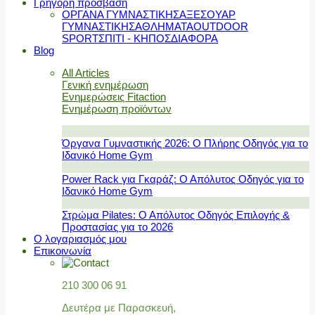
Γρήγορη πρόσβαση
ΟΡΓΑΝΑ ΓΥΜΝΑΣΤΙΚΗΣ
ΑΞΕΣΟΥΑΡ
ΓΥΜΝΑΣΤΙΚΗΣ
ΑΘΛΗΜΑΤΑ
OUTDOOR
SPORT
ΣΠΙΤΙ - ΚΗΠΟΣ
ΔΙΑΦΟΡΑ
Blog
All Articles
Γενική ενημέρωση
Ενημερώσεις Fitaction
Ενημέρωση προϊόντων
Όργανα Γυμναστικής 2026: Ο Πλήρης Οδηγός για το
Ιδανικό Home Gym
Power Rack για Γκαράζ: Ο Απόλυτος Οδηγός για το
Ιδανικό Home Gym
Στρώμα Pilates: Ο Απόλυτος Οδηγός Επιλογής &
Προστασίας για το 2026
Ο λογαριασμός μου
Επικοινωνία
210 300 06 91
Δευτέρα με Παρασκευή,