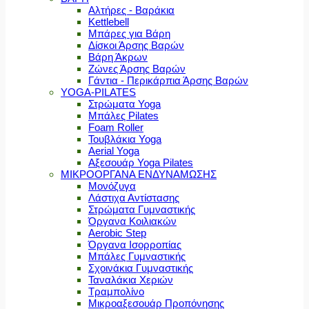
Αλτήρες - Βαράκια
Kettlebell
Μπάρες για Βάρη
Δίσκοι Άρσης Βαρών
Βάρη Άκρων
Ζώνες Άρσης Βαρών
Γάντια - Περικάρπια Άρσης Βαρών
YOGA-PILATES
Στρώματα Yoga
Μπάλες Pilates
Foam Roller
Τουβλάκια Yoga
Aerial Yoga
Αξεσουάρ Yoga Pilates
ΜΙΚΡΟΟΡΓΑΝΑ ΕΝΔΥΝΑΜΩΣΗΣ
Μονόζυγα
Λάστιχα Αντίστασης
Στρώματα Γυμναστικής
Όργανα Κοιλιακών
Aerobic Step
Όργανα Ισορροπίας
Μπάλες Γυμναστικής
Σχοινάκια Γυμναστικής
Ταναλάκια Χεριών
Τραμπολίνο
Μικροαξεσουάρ Προπόνησης