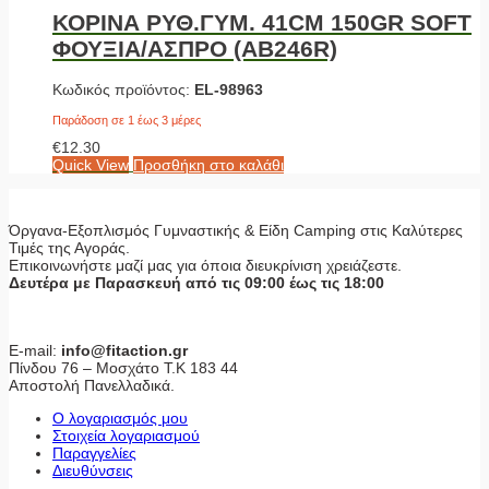
ΚΟΡΙΝΑ ΡΥΘ.ΓΥΜ. 41CM 150GR SOFT
ΦΟΥΞΙΑ/ΑΣΠΡΟ (ΑΒ246R)
Κωδικός προϊόντος:
EL-98963
Παράδοση σε 1 έως 3 μέρες
€
12.30
Quick View
Προσθήκη στο καλάθι
Όργανα-Εξοπλισμός Γυμναστικής & Είδη Camping στις Καλύτερες
Τιμές της Αγοράς.
Επικοινωνήστε μαζί μας για όποια διευκρίνιση χρειάζεστε.
Δευτέρα με Παρασκευή από τις 09:00 έως τις 18:00
E-mail:
info@fitaction.gr
Πίνδου 76 – Μοσχάτο Τ.Κ 183 44
Αποστολή Πανελλαδικά.
Ο λογαριασμός μου
Στοιχεία λογαριασμού
Παραγγελίες
Διευθύνσεις