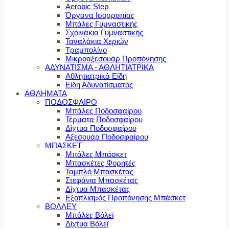
Aerobic Step
Όργανα Ισορροπίας
Μπάλες Γυμναστικής
Σχοινάκια Γυμναστικής
Ταναλάκια Χεριών
Τραμπολίνο
Μικροαξεσουάρ Προπόνησης
ΑΔΥΝΑΤΙΣΜΑ - ΑΘΛΗΤΙΑΤΡΙΚΑ
Αθλητιατρικά Είδη
Είδη Αδυνατίσματος
ΑΘΛΗΜΑΤΑ
ΠΟΔΟΣΦΑΙΡΟ
Μπάλες Ποδοσφαίρου
Τέρματα Ποδοσφαίρου
Δίχτυα Ποδοσφαίρου
Αξεσουάρ Ποδοσφαίρου
ΜΠΑΣΚΕΤ
Μπάλες Μπάσκετ
Μπασκέτες Φορητές
Ταμπλό Μπασκέτας
Στεφάνια Μπασκέτας
Δίχτυα Μπασκέτας
Εξοπλισμός Προπόνησης Μπάσκετ
ΒΟΛΛΕΥ
Μπάλες Βόλεϊ
Δίχτυα Βόλεϊ