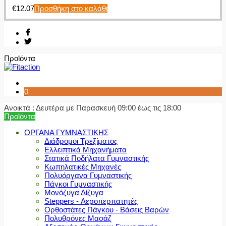
€
12.07
Προσθήκη στο καλάθι
Προϊόντα
0
Ανοικτά : Δευτέρα με Παρασκευή 09:00 έως τις 18:00
Προϊόντα
ΟΡΓΑΝΑ ΓΥΜΝΑΣΤΙΚΗΣ
Διάδρομοι Τρεξίματος
Ελλειπτικά Μηχανήματα
Στατικά Ποδήλατα Γυμναστικής
Κωπηλατικές Μηχανές
Πολυόργανα Γυμναστικής
Πάγκοι Γυμναστικής
Μονόζυγα Δίζυγα
Steppers - Αεροπερπατητές
Ορθοστάτες Πάγκου - Βάσεις Βαρών
Πολυθρόνες Μασάζ