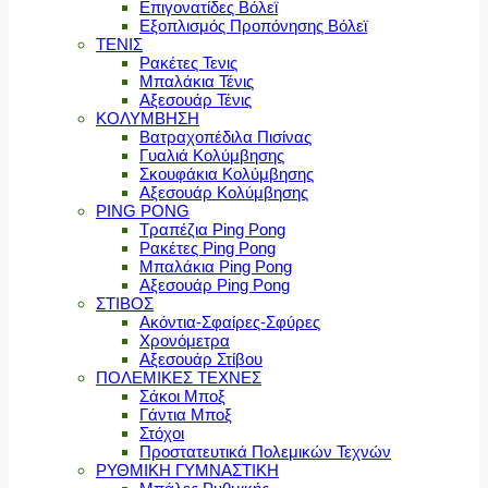
Επιγονατίδες Βόλεϊ
Εξοπλισμός Προπόνησης Βόλεϊ
ΤΕΝΙΣ
Ρακέτες Τενις
Μπαλάκια Τένις
Αξεσουάρ Τένις
ΚΟΛΥΜΒΗΣΗ
Βατραχοπέδιλα Πισίνας
Γυαλιά Κολύμβησης
Σκουφάκια Κολύμβησης
Αξεσουάρ Κολύμβησης
PING PONG
Τραπέζια Ping Pong
Ρακέτες Ping Pong
Μπαλάκια Ping Pong
Αξεσουάρ Ping Pong
ΣΤΙΒΟΣ
Ακόντια-Σφαίρες-Σφύρες
Χρονόμετρα
Αξεσουάρ Στίβου
ΠΟΛΕΜΙΚΕΣ ΤΕΧΝΕΣ
Σάκοι Μποξ
Γάντια Μποξ
Στόχοι
Προστατευτικά Πολεμικών Τεχνών
ΡΥΘΜΙΚΗ ΓΥΜΝΑΣΤΙΚΗ