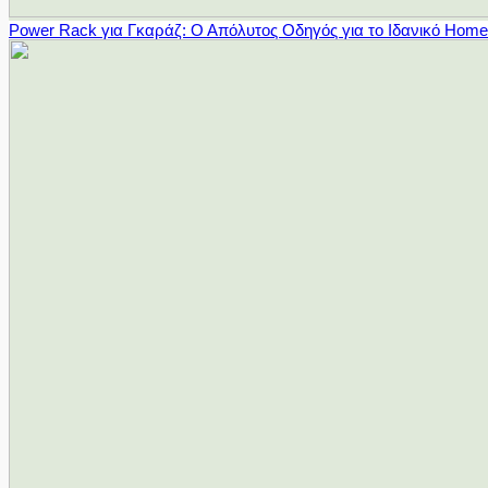
Power Rack για Γκαράζ: Ο Απόλυτος Οδηγός για το Ιδανικό Hom