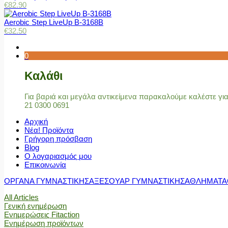
€
82.90
Aerobic Step LiveUp B-3168B
€
32.50
0
Καλάθι
Για βαριά και μεγάλα αντικείμενα παρακαλούμε καλέστε γ
21 0300 0691
Αρχική
Νέα! Προϊόντα
Γρήγορη πρόσβαση
Blog
Ο λογαριασμός μου
Επικοινωνία
ΟΡΓΑΝΑ ΓΥΜΝΑΣΤΙΚΗΣ
ΑΞΕΣΟΥΑΡ ΓΥΜΝΑΣΤΙΚΗΣ
ΑΘΛΗΜΑΤΑ
All Articles
Γενική ενημέρωση
Ενημερώσεις Fitaction
Ενημέρωση προϊόντων