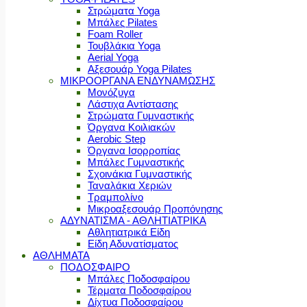
Στρώματα Yoga
Μπάλες Pilates
Foam Roller
Τουβλάκια Yoga
Aerial Yoga
Αξεσουάρ Yoga Pilates
ΜΙΚΡΟΟΡΓΑΝΑ ΕΝΔΥΝΑΜΩΣΗΣ
Μονόζυγα
Λάστιχα Αντίστασης
Στρώματα Γυμναστικής
Όργανα Κοιλιακών
Aerobic Step
Όργανα Ισορροπίας
Μπάλες Γυμναστικής
Σχοινάκια Γυμναστικής
Ταναλάκια Χεριών
Τραμπολίνο
Μικροαξεσουάρ Προπόνησης
ΑΔΥΝΑΤΙΣΜΑ - ΑΘΛΗΤΙΑΤΡΙΚΑ
Αθλητιατρικά Είδη
Είδη Αδυνατίσματος
ΑΘΛΗΜΑΤΑ
ΠΟΔΟΣΦΑΙΡΟ
Μπάλες Ποδοσφαίρου
Τέρματα Ποδοσφαίρου
Δίχτυα Ποδοσφαίρου