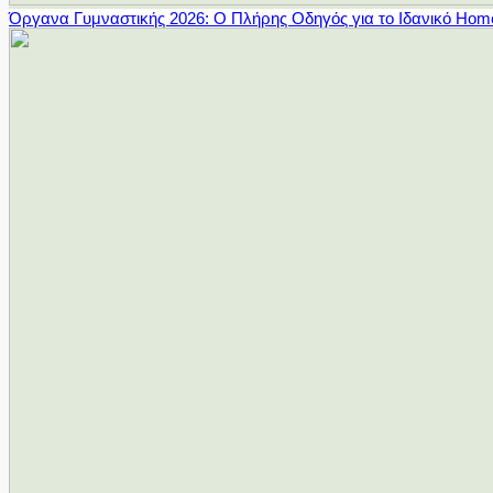
Όργανα Γυμναστικής 2026: Ο Πλήρης Οδηγός για το Ιδανικό Ho