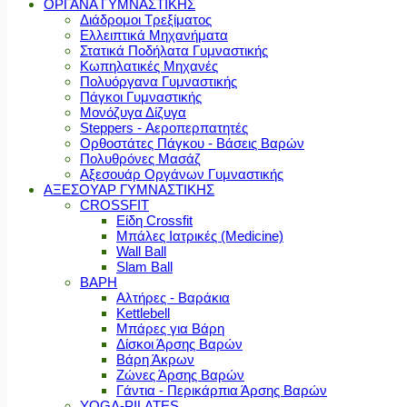
ΟΡΓΑΝΑ ΓΥΜΝΑΣΤΙΚΗΣ
Διάδρομοι Τρεξίματος
Ελλειπτικά Μηχανήματα
Στατικά Ποδήλατα Γυμναστικής
Κωπηλατικές Μηχανές
Πολυόργανα Γυμναστικής
Πάγκοι Γυμναστικής
Μονόζυγα Δίζυγα
Steppers - Αεροπερπατητές
Ορθοστάτες Πάγκου - Βάσεις Βαρών
Πολυθρόνες Μασάζ
Αξεσουάρ Οργάνων Γυμναστικής
ΑΞΕΣΟΥΑΡ ΓΥΜΝΑΣΤΙΚΗΣ
CROSSFIT
Είδη Crossfit
Μπάλες Ιατρικές (Medicine)
Wall Ball
Slam Ball
ΒΑΡΗ
Αλτήρες - Βαράκια
Kettlebell
Μπάρες για Βάρη
Δίσκοι Άρσης Βαρών
Βάρη Άκρων
Ζώνες Άρσης Βαρών
Γάντια - Περικάρπια Άρσης Βαρών
YOGA-PILATES