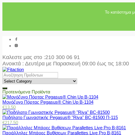
Το κατάστημα μ
Καλεστε μας στο
:210 300 06 91
Ανοικτά : Δευτέρα με Παρασκευή 09:00 έως τις 18:00
Προτεινόμενα Προϊόντα
Μονόζυγο Πόρτας Pegasus® Chin Up Β-1104
€
13.50
Ποδήλατο Γυμναστικής Pegasus® "Riva" BC-81500 Π-115
€
217.50
Παράλληλες Μπάρες Βυθίσεων Parallettes Live Pro Β-8161