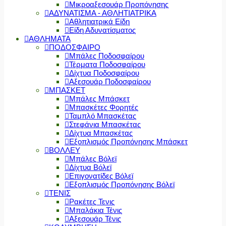
Μικροαξεσουάρ Προπόνησης
ΑΔΥΝΑΤΙΣΜΑ - ΑΘΛΗΤΙΑΤΡΙΚΑ
Αθλητιατρικά Είδη
Είδη Αδυνατίσματος
ΑΘΛΗΜΑΤΑ
ΠΟΔΟΣΦΑΙΡΟ
Μπάλες Ποδοσφαίρου
Τέρματα Ποδοσφαίρου
Δίχτυα Ποδοσφαίρου
Αξεσουάρ Ποδοσφαίρου
ΜΠΑΣΚΕΤ
Μπάλες Μπάσκετ
Μπασκέτες Φορητές
Ταμπλό Μπασκέτας
Στεφάνια Μπασκέτας
Δίχτυα Μπασκέτας
Εξοπλισμός Προπόνησης Μπάσκετ
ΒΟΛΛΕΥ
Μπάλες Βόλεϊ
Δίχτυα Βόλεϊ
Επιγονατίδες Βόλεϊ
Εξοπλισμός Προπόνησης Βόλεϊ
ΤΕΝΙΣ
Ρακέτες Τενις
Μπαλάκια Τένις
Αξεσουάρ Τένις