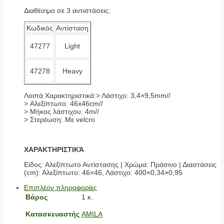
Διαθέσιμο σε 3 αντιστάσεις:
Κωδικός
Αντίσταση
47277
Light
47278
Heavy
Λοιπά Χαρακτηριστικά:> Λάστιχο: 3,4×9,5mm//
> Αλεξίπτωτο: 46x46cm//
> Μήκος λάστιχου: 4m//
> Στερέωση: Με velcro
ΧΑΡΑΚΤΗΡΙΣΤΙΚΆ
Είδος: Αλεξίπτωτο Αντίστασης | Χρώμα: Πράσινο | Διαστάσεις
(cm): Αλεξίπτωτο: 46×46, Λάστιχο: 400×0,34×0,95
Επιπλέον πληροφορίες
Βάρος
1 κ.
Κατασκευαστής
AMILA