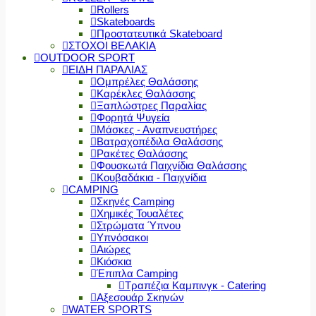
Rollers
Skateboards
Προστατευτικά Skateboard
ΣΤΟΧΟΙ ΒΕΛΑΚΙΑ
OUTDOOR SPORT
ΕΙΔΗ ΠΑΡΑΛΙΑΣ
Ομπρέλες Θαλάσσης
Καρέκλες Θαλάσσης
Ξαπλώστρες Παραλίας
Φορητά Ψυγεία
Μάσκες - Αναπνευστήρες
Βατραχοπέδιλα Θαλάσσης
Ρακέτες Θαλάσσης
Φουσκωτά Παιχνίδια Θαλάσσης
Κουβαδάκια - Παιχνίδια
CAMPING
Σκηνές Camping
Χημικές Τουαλέτες
Στρώματα Ύπνου
Υπνόσακοι
Αιώρες
Κιόσκια
Έπιπλα Camping
Τραπέζια Καμπινγκ - Catering
Αξεσουάρ Σκηνών
WATER SPORTS