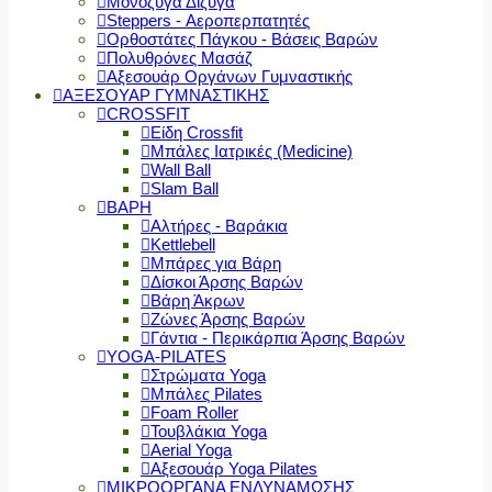
Μονόζυγα Δίζυγα
Steppers - Αεροπερπατητές
Ορθοστάτες Πάγκου - Βάσεις Βαρών
Πολυθρόνες Μασάζ
Αξεσουάρ Οργάνων Γυμναστικής
ΑΞΕΣΟΥΑΡ ΓΥΜΝΑΣΤΙΚΗΣ
CROSSFIT
Είδη Crossfit
Μπάλες Ιατρικές (Medicine)
Wall Ball
Slam Ball
ΒΑΡΗ
Αλτήρες - Βαράκια
Kettlebell
Μπάρες για Βάρη
Δίσκοι Άρσης Βαρών
Βάρη Άκρων
Ζώνες Άρσης Βαρών
Γάντια - Περικάρπια Άρσης Βαρών
YOGA-PILATES
Στρώματα Yoga
Μπάλες Pilates
Foam Roller
Τουβλάκια Yoga
Aerial Yoga
Αξεσουάρ Yoga Pilates
ΜΙΚΡΟΟΡΓΑΝΑ ΕΝΔΥΝΑΜΩΣΗΣ