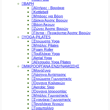
ΒΑΡΗ
Αλτήρες - Βαράκια
Kettlebell
Μπάρες για Βάρη
Δίσκοι Άρσης Βαρών
Βάρη Άκρων
Ζώνες Άρσης Βαρών
Γάντια - Περικάρπια Άρσης Βαρών
YOGA-PILATES
Στρώματα Yoga
Μπάλες Pilates
Foam Roller
Τουβλάκια Yoga
Aerial Yoga
Αξεσουάρ Yoga Pilates
ΜΙΚΡΟΟΡΓΑΝΑ ΕΝΔΥΝΑΜΩΣΗΣ
Μονόζυγα
Λάστιχα Αντίστασης
Στρώματα Γυμναστικής
Όργανα Κοιλιακών
Aerobic Step
Όργανα Ισορροπίας
Μπάλες Γυμναστικής
Σχοινάκια Γυμναστικής
Ταναλάκια Χεριών
Τραμπολίνο