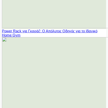
Power Rack για Γκαράζ: Ο Απόλυτος Οδηγός για το Ιδανικό
Home Gym