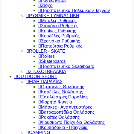
Γάντια Μποξ
Στόχοι
Προστατευτικά Πολεμικών Τεχνών
ΡΥΘΜΙΚΗ ΓΥΜΝΑΣΤΙΚΗ
Μπάλες Ρυθμικής
Στεφάνια Ρυθμικής
Κορίνες Ρυθμικής
Κορδέλες Ρυθμικής
Σχοινάκια Ρυθμικής
Παπούτσια Ρυθμικής
ROLLER - SKATE
Rollers
Skateboards
Προστατευτικά Skateboard
ΣΤΟΧΟΙ ΒΕΛΑΚΙΑ
OUTDOOR SPORT
ΕΙΔΗ ΠΑΡΑΛΙΑΣ
Ομπρέλες Θαλάσσης
Καρέκλες Θαλάσσης
Ξαπλώστρες Παραλίας
Φορητά Ψυγεία
Μάσκες - Αναπνευστήρες
Βατραχοπέδιλα Θαλάσσης
Ρακέτες Θαλάσσης
Φουσκωτά Παιχνίδια Θαλάσσης
Κουβαδάκια - Παιχνίδια
CAMPING