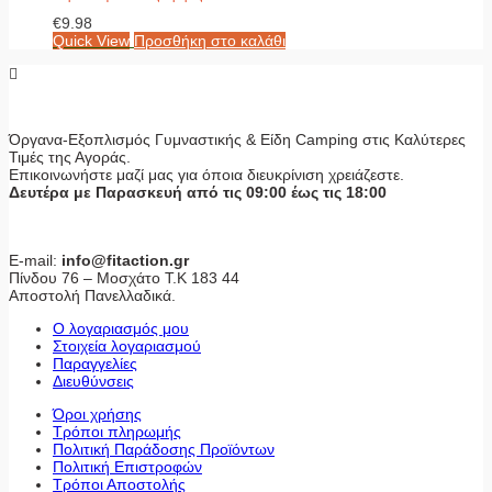
€
9.98
Quick View
Προσθήκη στο καλάθι
Όργανα-Εξοπλισμός Γυμναστικής & Είδη Camping στις Καλύτερες
Τιμές της Αγοράς.
Επικοινωνήστε μαζί μας για όποια διευκρίνιση χρειάζεστε.
Δευτέρα με Παρασκευή από τις 09:00 έως τις 18:00
E-mail:
info@fitaction.gr
Πίνδου 76 – Μοσχάτο Τ.Κ 183 44
Αποστολή Πανελλαδικά.
Ο λογαριασμός μου
Στοιχεία λογαριασμού
Παραγγελίες
Διευθύνσεις
Όροι χρήσης
Τρόποι πληρωμής
Πολιτική Παράδοσης Προϊόντων
Πολιτική Επιστροφών
Τρόποι Αποστολής