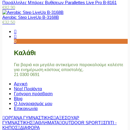
Παράλληλες Μπάρες Βυθίσεων Parallettes Live Pro Β-8161
€
82.90
Aerobic Step LiveUp B-3168B
€
32.50
0
Καλάθι
Για βαριά και μεγάλα αντικείμενα παρακαλούμε καλέστε
για ενημέρωση κόστους αποστολής.
21 0300 0691
Αρχική
Νέα! Προϊόντα
Γρήγορη πρόσβαση
Blog
Ο λογαριασμός μου
Επικοινωνία
ΟΡΓΑΝΑ ΓΥΜΝΑΣΤΙΚΗΣ
ΑΞΕΣΟΥΑΡ
ΓΥΜΝΑΣΤΙΚΗΣ
ΑΘΛΗΜΑΤΑ
OUTDOOR SPORT
ΣΠΙΤΙ -
ΚΗΠΟΣ
ΔΙΑΦΟΡΑ