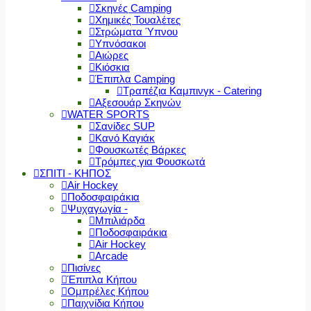
Σκηνές Camping
Χημικές Τουαλέτες
Στρώματα Ύπνου
Υπνόσακοι
Αιώρες
Κιόσκια
Έπιπλα Camping
Τραπέζια Καμπινγκ - Catering
Αξεσουάρ Σκηνών
WATER SPORTS
Σανίδες SUP
Κανό Καγιάκ
Φουσκωτές Βάρκες
Τρόμπες για Φουσκωτά
ΣΠΙΤΙ - ΚΗΠΟΣ
Air Hockey
Ποδοσφαιράκια
Ψυχαγωγία -
Μπιλιάρδα
Ποδοσφαιράκια
Air Hockey
Arcade
Πισίνες
Έπιπλα Κήπου
Ομπρέλες Κήπου
Παιχνίδια Κήπου