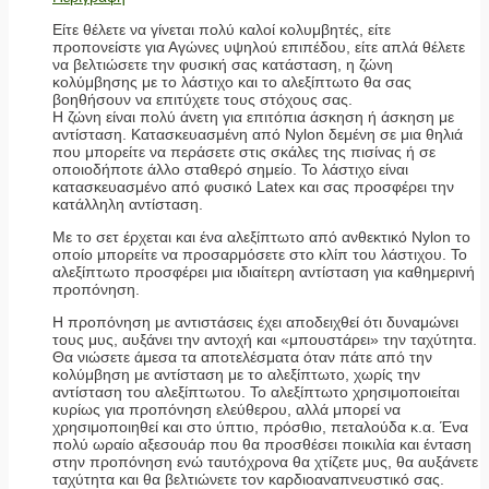
Είτε θέλετε να γίνεται πολύ καλοί κολυμβητές, είτε
προπονείστε για Αγώνες υψηλού επιπέδου, είτε απλά θέλετε
να βελτιώσετε την φυσική σας κατάσταση, η ζώνη
κολύμβησης με το λάστιχο και το αλεξίπτωτο θα σας
βοηθήσουν να επιτύχετε τους στόχους σας.
Η ζώνη είναι πολύ άνετη για επιτόπια άσκηση ή άσκηση με
αντίσταση. Κατασκευασμένη από Nylon δεμένη σε μια θηλιά
που μπορείτε να περάσετε στις σκάλες της πισίνας ή σε
οποιοδήποτε άλλο σταθερό σημείο. Το λάστιχο είναι
κατασκευασμένο από φυσικό Latex και σας προσφέρει την
κατάλληλη αντίσταση.
Με το σετ έρχεται και ένα αλεξίπτωτο από ανθεκτικό Nylon το
οποίο μπορείτε να προσαρμόσετε στο κλίπ του λάστιχου. Το
αλεξίπτωτο προσφέρει μια ιδιαίτερη αντίσταση για καθημερινή
προπόνηση.
Η προπόνηση με αντιστάσεις έχει αποδειχθεί ότι δυναμώνει
τους μυς, αυξάνει την αντοχή και «μπουστάρει» την ταχύτητα.
Θα νιώσετε άμεσα τα αποτελέσματα όταν πάτε από την
κολύμβηση με αντίσταση με το αλεξίπτωτο, χωρίς την
αντίσταση του αλεξίπτωτου. Το αλεξίπτωτο χρησιμοποιείται
κυρίως για προπόνηση ελεύθερου, αλλά μπορεί να
χρησιμοποιηθεί και στο ύπτιο, πρόσθιο, πεταλούδα κ.α. Ένα
πολύ ωραίο αξεσουάρ που θα προσθέσει ποικιλία και ένταση
στην προπόνηση ενώ ταυτόχρονα θα χτίζετε μυς, θα αυξάνετε
ταχύτητα και θα βελτιώνετε τον καρδιοαναπνευστικό σας.