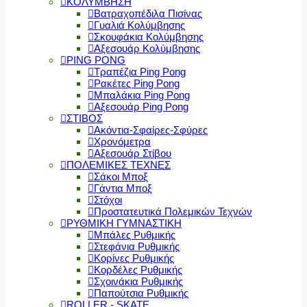
ΚΟΛΥΜΒΗΣΗ
Βατραχοπέδιλα Πισίνας
Γυαλιά Κολύμβησης
Σκουφάκια Κολύμβησης
Αξεσουάρ Κολύμβησης
PING PONG
Τραπέζια Ping Pong
Ρακέτες Ping Pong
Μπαλάκια Ping Pong
Αξεσουάρ Ping Pong
ΣΤΙΒΟΣ
Ακόντια-Σφαίρες-Σφύρες
Χρονόμετρα
Αξεσουάρ Στίβου
ΠΟΛΕΜΙΚΕΣ ΤΕΧΝΕΣ
Σάκοι Μποξ
Γάντια Μποξ
Στόχοι
Προστατευτικά Πολεμικών Τεχνών
ΡΥΘΜΙΚΗ ΓΥΜΝΑΣΤΙΚΗ
Μπάλες Ρυθμικής
Στεφάνια Ρυθμικής
Κορίνες Ρυθμικής
Κορδέλες Ρυθμικής
Σχοινάκια Ρυθμικής
Παπούτσια Ρυθμικής
ROLLER - SKATE