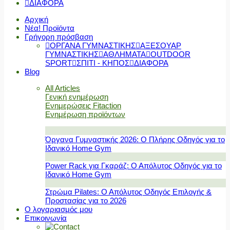
ΔΙΑΦΟΡΑ
Αρχική
Νέα! Προϊόντα
Γρήγορη πρόσβαση
ΟΡΓΑΝΑ ΓΥΜΝΑΣΤΙΚΗΣ
ΑΞΕΣΟΥΑΡ
ΓΥΜΝΑΣΤΙΚΗΣ
ΑΘΛΗΜΑΤΑ
OUTDOOR
SPORT
ΣΠΙΤΙ - ΚΗΠΟΣ
ΔΙΑΦΟΡΑ
Blog
All Articles
Γενική ενημέρωση
Ενημερώσεις Fitaction
Ενημέρωση προϊόντων
Όργανα Γυμναστικής 2026: Ο Πλήρης Οδηγός για το
Ιδανικό Home Gym
Power Rack για Γκαράζ: Ο Απόλυτος Οδηγός για το
Ιδανικό Home Gym
Στρώμα Pilates: Ο Απόλυτος Οδηγός Επιλογής &
Προστασίας για το 2026
Ο λογαριασμός μου
Επικοινωνία