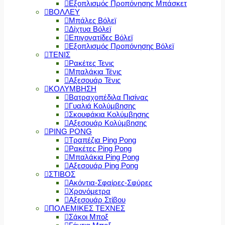
Εξοπλισμός Προπόνησης Μπάσκετ
ΒΟΛΛΕΥ
Μπάλες Βόλεϊ
Δίχτυα Βόλεϊ
Επιγονατίδες Βόλεϊ
Εξοπλισμός Προπόνησης Βόλεϊ
ΤΕΝΙΣ
Ρακέτες Τενις
Μπαλάκια Τένις
Αξεσουάρ Τένις
ΚΟΛΥΜΒΗΣΗ
Βατραχοπέδιλα Πισίνας
Γυαλιά Κολύμβησης
Σκουφάκια Κολύμβησης
Αξεσουάρ Κολύμβησης
PING PONG
Τραπέζια Ping Pong
Ρακέτες Ping Pong
Μπαλάκια Ping Pong
Αξεσουάρ Ping Pong
ΣΤΙΒΟΣ
Ακόντια-Σφαίρες-Σφύρες
Χρονόμετρα
Αξεσουάρ Στίβου
ΠΟΛΕΜΙΚΕΣ ΤΕΧΝΕΣ
Σάκοι Μποξ