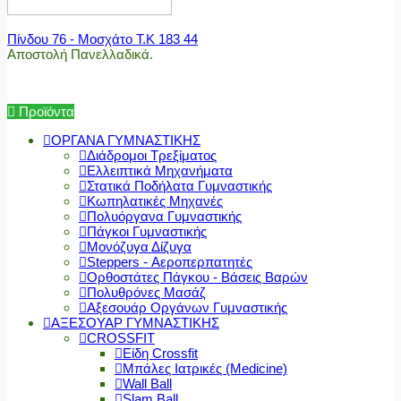
Πίνδου 76 - Μοσχάτο Τ.Κ 183 44
Αποστολή Πανελλαδικά.
Προϊόντα
ΟΡΓΑΝΑ ΓΥΜΝΑΣΤΙΚΗΣ
Διάδρομοι Τρεξίματος
Ελλειπτικά Μηχανήματα
Στατικά Ποδήλατα Γυμναστικής
Κωπηλατικές Μηχανές
Πολυόργανα Γυμναστικής
Πάγκοι Γυμναστικής
Μονόζυγα Δίζυγα
Steppers - Αεροπερπατητές
Ορθοστάτες Πάγκου - Βάσεις Βαρών
Πολυθρόνες Μασάζ
Αξεσουάρ Οργάνων Γυμναστικής
ΑΞΕΣΟΥΑΡ ΓΥΜΝΑΣΤΙΚΗΣ
CROSSFIT
Είδη Crossfit
Μπάλες Ιατρικές (Medicine)
Wall Ball
Slam Ball