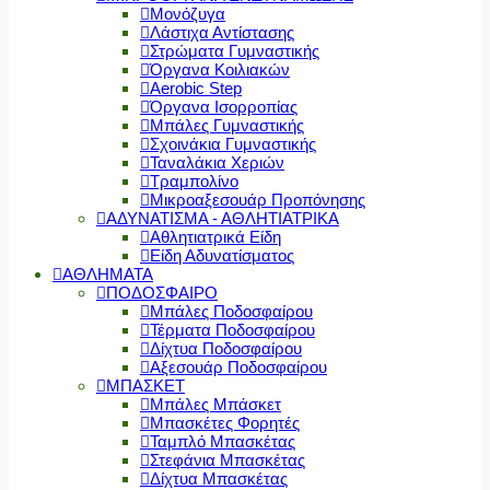
Μονόζυγα
Λάστιχα Αντίστασης
Στρώματα Γυμναστικής
Όργανα Κοιλιακών
Aerobic Step
Όργανα Ισορροπίας
Μπάλες Γυμναστικής
Σχοινάκια Γυμναστικής
Ταναλάκια Χεριών
Τραμπολίνο
Μικροαξεσουάρ Προπόνησης
ΑΔΥΝΑΤΙΣΜΑ - ΑΘΛΗΤΙΑΤΡΙΚΑ
Αθλητιατρικά Είδη
Είδη Αδυνατίσματος
ΑΘΛΗΜΑΤΑ
ΠΟΔΟΣΦΑΙΡΟ
Μπάλες Ποδοσφαίρου
Τέρματα Ποδοσφαίρου
Δίχτυα Ποδοσφαίρου
Αξεσουάρ Ποδοσφαίρου
ΜΠΑΣΚΕΤ
Μπάλες Μπάσκετ
Μπασκέτες Φορητές
Ταμπλό Μπασκέτας
Στεφάνια Μπασκέτας
Δίχτυα Μπασκέτας