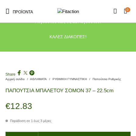
0
ΠΡΟΪΌΝΤΑ
Το κατάστημα μας θα παραμείνει κλειστό λόγω διακοπών από τις 10
Αυγούστου έως τις 21 Αυγούστου.
ΚΑΛΕΣ ΔΙΑΚΟΠΕΣ!
Share
Αρχική σελίδα
/
ΑΘΛΗΜΑΤΑ
/
ΡΥΘΜΙΚΗ ΓΥΜΝΑΣΤΙΚΗ
/
Παπούτσια Ρυθμικής
ΠΑΠΟΥΤΣΙΑ ΜΠΑΛΕΤΟΥ ΣΟΜΟΝ 37 – 22.5cm
€
12.83
Παράδοση σε 1 έως 3 μέρες
ΠΑΠΟΥΤΣΙΑ ΜΠΑΛΕΤΟΥ ΣΟΜΟΝ 37 - 22.5cm ποσότητα