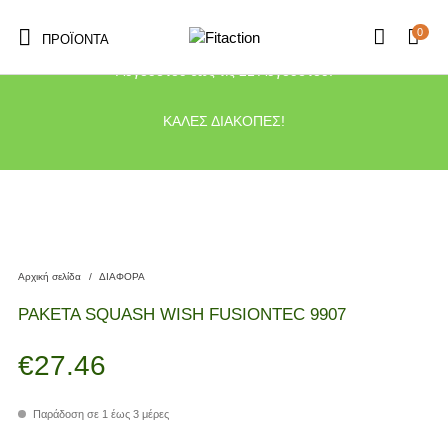
0
ΠΡΟΪΌΝΤΑ
Το κατάστημα μας θα παραμείνει κλειστό λόγω διακοπών από τις 10
Αυγούστου έως τις 21 Αυγούστου.
ΚΑΛΕΣ ΔΙΑΚΟΠΕΣ!
Αρχική σελίδα
/
ΔΙΑΦΟΡΑ
ΡΑΚΕΤΑ SQUASH WISH FUSIONTEC 9907
€
27.46
Παράδοση σε 1 έως 3 μέρες