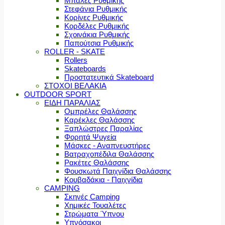
Μπάλες Ρυθμικής
Στεφάνια Ρυθμικής
Κορίνες Ρυθμικής
Κορδέλες Ρυθμικής
Σχοινάκια Ρυθμικής
Παπούτσια Ρυθμικής
ROLLER - SKATE
Rollers
Skateboards
Προστατευτικά Skateboard
ΣΤΟΧΟΙ ΒΕΛΑΚΙΑ
OUTDOOR SPORT
ΕΙΔΗ ΠΑΡΑΛΙΑΣ
Ομπρέλες Θαλάσσης
Καρέκλες Θαλάσσης
Ξαπλώστρες Παραλίας
Φορητά Ψυγεία
Μάσκες - Αναπνευστήρες
Βατραχοπέδιλα Θαλάσσης
Ρακέτες Θαλάσσης
Φουσκωτά Παιχνίδια Θαλάσσης
Κουβαδάκια - Παιχνίδια
CAMPING
Σκηνές Camping
Χημικές Τουαλέτες
Στρώματα Ύπνου
Υπνόσακοι