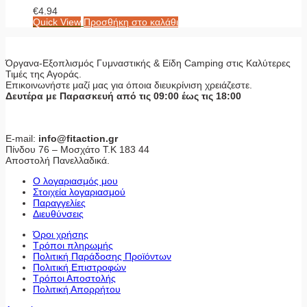
€
4.94
Quick View
Προσθήκη στο καλάθι
Όργανα-Εξοπλισμός Γυμναστικής & Είδη Camping στις Καλύτερες
Τιμές της Αγοράς.
Επικοινωνήστε μαζί μας για όποια διευκρίνιση χρειάζεστε.
Δευτέρα με Παρασκευή από τις 09:00 έως τις 18:00
E-mail:
info@fitaction.gr
Πίνδου 76 – Μοσχάτο Τ.Κ 183 44
Αποστολή Πανελλαδικά.
Ο λογαριασμός μου
Στοιχεία λογαριασμού
Παραγγελίες
Διευθύνσεις
Όροι χρήσης
Τρόποι πληρωμής
Πολιτική Παράδοσης Προϊόντων
Πολιτική Επιστροφών
Τρόποι Αποστολής
Πολιτική Απορρήτου