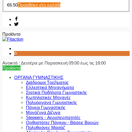
€
6.50
Προσθήκη στο καλάθι
Προϊόντα
0
Ανοικτά : Δευτέρα με Παρασκευή 09:00 έως τις 18:00
Προϊόντα
ΟΡΓΑΝΑ ΓΥΜΝΑΣΤΙΚΗΣ
Διάδρομοι Τρεξίματος
Ελλειπτικά Μηχανήματα
Στατικά Ποδήλατα Γυμναστικής
Κωπηλατικές Μηχανές
Πολυόργανα Γυμναστικής
Πάγκοι Γυμναστικής
Μονόζυγα Δίζυγα
Steppers - Αεροπερπατητές
Ορθοστάτες Πάγκου - Βάσεις Βαρών
Πολυθρόνες Μασάζ