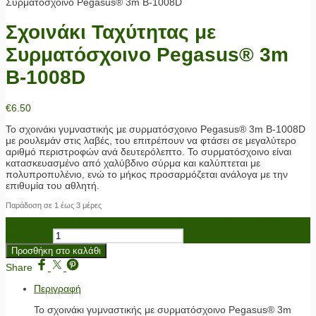
Συρματόσχοινο Pegasus® 3m Β-1008D
Σχοινάκι Ταχύτητας με
Συρματόσχοινο Pegasus® 3m
Β-1008D
€
6.50
Το σχοινάκι γυμναστικής με συρματόσχοινο Pegasus® 3m Β-1008D
με ρουλεμάν στις λαβές, του επιτρέπουν να φτάσει σε μεγαλύτερο
αριθμό περιστροφών ανά δευτερόλεπτο. Το συρματόσχοινο είναι
κατασκευασμένο από χαλύβδινο σύρμα και καλύπτεται με
πολυπροπυλένιο, ενώ το μήκος προσαρμόζεται ανάλογα με την
επιθυμία του αθλητή.
Παράδοση σε 1 έως 3 μέρες
Σχοινάκι Ταχύτητας με Συρματόσχοινο Pegasus® 3m Β-1008D
ποσότητα
Προσθήκη στο καλάθι
Share
Περιγραφή
Το σχοινάκι γυμναστικής με συρματόσχοινο Pegasus® 3m