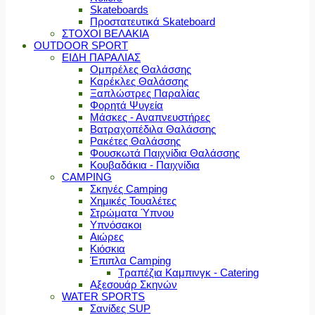
Skateboards
Προστατευτικά Skateboard
ΣΤΟΧΟΙ ΒΕΛΑΚΙΑ
OUTDOOR SPORT
ΕΙΔΗ ΠΑΡΑΛΙΑΣ
Ομπρέλες Θαλάσσης
Καρέκλες Θαλάσσης
Ξαπλώστρες Παραλίας
Φορητά Ψυγεία
Μάσκες - Αναπνευστήρες
Βατραχοπέδιλα Θαλάσσης
Ρακέτες Θαλάσσης
Φουσκωτά Παιχνίδια Θαλάσσης
Κουβαδάκια - Παιχνίδια
CAMPING
Σκηνές Camping
Χημικές Τουαλέτες
Στρώματα Ύπνου
Υπνόσακοι
Αιώρες
Κιόσκια
Έπιπλα Camping
Τραπέζια Καμπινγκ - Catering
Αξεσουάρ Σκηνών
WATER SPORTS
Σανίδες SUP