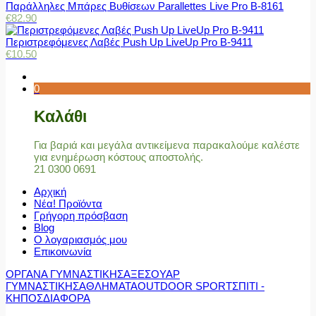
Παράλληλες Μπάρες Βυθίσεων Parallettes Live Pro Β-8161
€
82.90
Περιστρεφόμενες Λαβές Push Up LiveUp Pro Β-9411
€
10.50
0
Καλάθι
Για βαριά και μεγάλα αντικείμενα παρακαλούμε καλέστε
για ενημέρωση κόστους αποστολής.
21 0300 0691
Αρχική
Νέα! Προϊόντα
Γρήγορη πρόσβαση
Blog
Ο λογαριασμός μου
Επικοινωνία
ΟΡΓΑΝΑ ΓΥΜΝΑΣΤΙΚΗΣ
ΑΞΕΣΟΥΑΡ
ΓΥΜΝΑΣΤΙΚΗΣ
ΑΘΛΗΜΑΤΑ
OUTDOOR SPORT
ΣΠΙΤΙ -
ΚΗΠΟΣ
ΔΙΑΦΟΡΑ