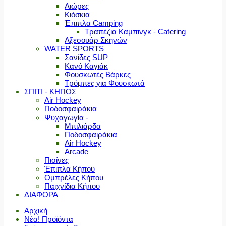
Αιώρες
Κιόσκια
Έπιπλα Camping
Τραπέζια Καμπινγκ - Catering
Αξεσουάρ Σκηνών
WATER SPORTS
Σανίδες SUP
Κανό Καγιάκ
Φουσκωτές Βάρκες
Τρόμπες για Φουσκωτά
ΣΠΙΤΙ - ΚΗΠΟΣ
Air Hockey
Ποδοσφαιράκια
Ψυχαγωγία -
Μπιλιάρδα
Ποδοσφαιράκια
Air Hockey
Arcade
Πισίνες
Έπιπλα Κήπου
Ομπρέλες Κήπου
Παιχνίδια Κήπου
ΔΙΑΦΟΡΑ
Αρχική
Νέα! Προϊόντα