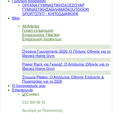
Γρήγορη πρόσβαση
ΟΡΓΑΝΑ ΓΥΜΝΑΣΤΙΚΗΣ
ΑΞΕΣΟΥΑΡ
ΓΥΜΝΑΣΤΙΚΗΣ
ΑΘΛΗΜΑΤΑ
OUTDOOR
SPORT
ΣΠΙΤΙ - ΚΗΠΟΣ
ΔΙΑΦΟΡΑ
Blog
All Articles
Γενική ενημέρωση
Ενημερώσεις Fitaction
Ενημέρωση προϊόντων
Όργανα Γυμναστικής 2026: Ο Πλήρης Οδηγός για το
Ιδανικό Home Gym
Power Rack για Γκαράζ: Ο Απόλυτος Οδηγός για το
Ιδανικό Home Gym
Στρώμα Pilates: Ο Απόλυτος Οδηγός Επιλογής &
Προστασίας για το 2026
Ο λογαριασμός μου
Επικοινωνία
210 300 06 91
Δευτέρα με Παρασκευή,