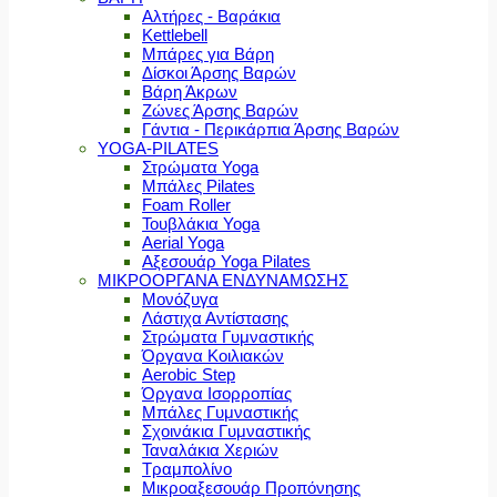
Αλτήρες - Βαράκια
Kettlebell
Μπάρες για Βάρη
Δίσκοι Άρσης Βαρών
Βάρη Άκρων
Ζώνες Άρσης Βαρών
Γάντια - Περικάρπια Άρσης Βαρών
YOGA-PILATES
Στρώματα Yoga
Μπάλες Pilates
Foam Roller
Τουβλάκια Yoga
Aerial Yoga
Αξεσουάρ Yoga Pilates
ΜΙΚΡΟΟΡΓΑΝΑ ΕΝΔΥΝΑΜΩΣΗΣ
Μονόζυγα
Λάστιχα Αντίστασης
Στρώματα Γυμναστικής
Όργανα Κοιλιακών
Aerobic Step
Όργανα Ισορροπίας
Μπάλες Γυμναστικής
Σχοινάκια Γυμναστικής
Ταναλάκια Χεριών
Τραμπολίνο
Μικροαξεσουάρ Προπόνησης