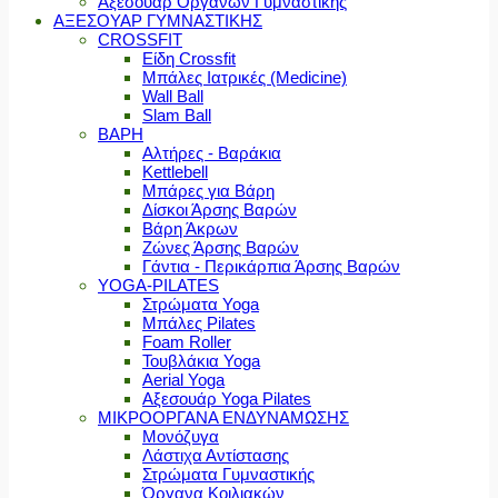
Αξεσουάρ Οργάνων Γυμναστικής
ΑΞΕΣΟΥΑΡ ΓΥΜΝΑΣΤΙΚΗΣ
CROSSFIT
Είδη Crossfit
Μπάλες Ιατρικές (Medicine)
Wall Ball
Slam Ball
ΒΑΡΗ
Αλτήρες - Βαράκια
Kettlebell
Μπάρες για Βάρη
Δίσκοι Άρσης Βαρών
Βάρη Άκρων
Ζώνες Άρσης Βαρών
Γάντια - Περικάρπια Άρσης Βαρών
YOGA-PILATES
Στρώματα Yoga
Μπάλες Pilates
Foam Roller
Τουβλάκια Yoga
Aerial Yoga
Αξεσουάρ Yoga Pilates
ΜΙΚΡΟΟΡΓΑΝΑ ΕΝΔΥΝΑΜΩΣΗΣ
Μονόζυγα
Λάστιχα Αντίστασης
Στρώματα Γυμναστικής
Όργανα Κοιλιακών