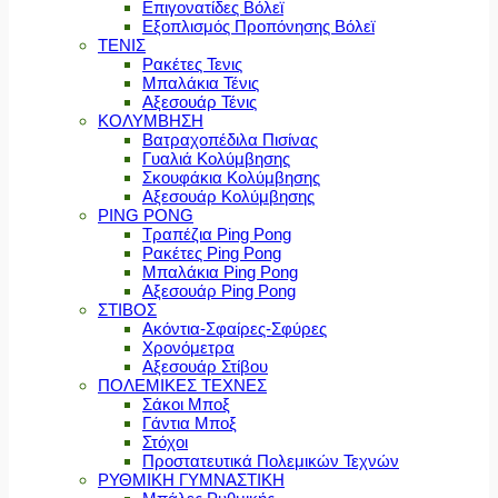
Επιγονατίδες Βόλεϊ
Εξοπλισμός Προπόνησης Βόλεϊ
ΤΕΝΙΣ
Ρακέτες Τενις
Μπαλάκια Τένις
Αξεσουάρ Τένις
ΚΟΛΥΜΒΗΣΗ
Βατραχοπέδιλα Πισίνας
Γυαλιά Κολύμβησης
Σκουφάκια Κολύμβησης
Αξεσουάρ Κολύμβησης
PING PONG
Τραπέζια Ping Pong
Ρακέτες Ping Pong
Μπαλάκια Ping Pong
Αξεσουάρ Ping Pong
ΣΤΙΒΟΣ
Ακόντια-Σφαίρες-Σφύρες
Χρονόμετρα
Αξεσουάρ Στίβου
ΠΟΛΕΜΙΚΕΣ ΤΕΧΝΕΣ
Σάκοι Μποξ
Γάντια Μποξ
Στόχοι
Προστατευτικά Πολεμικών Τεχνών
ΡΥΘΜΙΚΗ ΓΥΜΝΑΣΤΙΚΗ