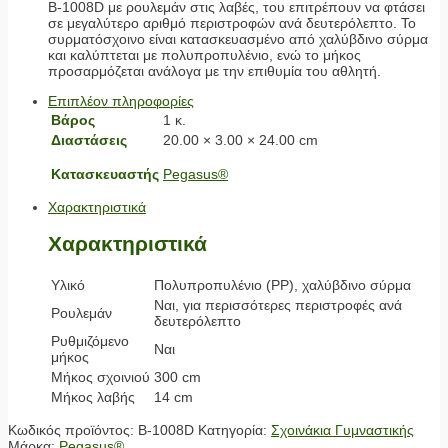
Β-1008D με ρουλεμάν στις λαβές, του επιτρέπουν να φτάσει
σε μεγαλύτερο αριθμό περιστροφών ανά δευτερόλεπτο. Το
συρματόσχοινο είναι κατασκευασμένο από χαλύβδινο σύρμα
και καλύπτεται με πολυπροπυλένιο, ενώ το μήκος
προσαρμόζεται ανάλογα με την επιθυμία του αθλητή.
Επιπλέον πληροφορίες
Βάρος
1 κ.
Διαστάσεις
20.00 × 3.00 × 24.00 cm
Κατασκευαστής
Pegasus®
Χαρακτηριστικά
Χαρακτηριστικά
Υλικό
Πολυπροπυλένιο (PP), χαλύβδινο σύρμα
Ναι, για περισσότερες περιστροφές ανά
Ρουλεμάν
δευτερόλεπτο
Ρυθμιζόμενο
Ναι
μήκος
Μήκος σχοινιού
300 cm
Μήκος λαβής
14 cm
Κωδικός προϊόντος:
Β-1008D
Κατηγορία:
Σχοινάκια Γυμναστικής
Μάρκα:
Pegasus®