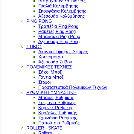
Βατραχοπέδιλα Πισίνας
Γυαλιά Κολύμβησης
Σκουφάκια Κολύμβησης
Αξεσουάρ Κολύμβησης
PING PONG
Τραπέζια Ping Pong
Ρακέτες Ping Pong
Μπαλάκια Ping Pong
Αξεσουάρ Ping Pong
ΣΤΙΒΟΣ
Ακόντια-Σφαίρες-Σφύρες
Χρονόμετρα
Αξεσουάρ Στίβου
ΠΟΛΕΜΙΚΕΣ ΤΕΧΝΕΣ
Σάκοι Μποξ
Γάντια Μποξ
Στόχοι
Προστατευτικά Πολεμικών Τεχνών
ΡΥΘΜΙΚΗ ΓΥΜΝΑΣΤΙΚΗ
Μπάλες Ρυθμικής
Στεφάνια Ρυθμικής
Κορίνες Ρυθμικής
Κορδέλες Ρυθμικής
Σχοινάκια Ρυθμικής
Παπούτσια Ρυθμικής
ROLLER - SKATE
Rollers