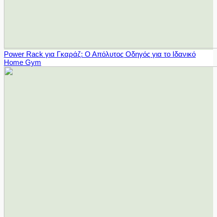
Power Rack για Γκαράζ: Ο Απόλυτος Οδηγός για το Ιδανικό
Home Gym