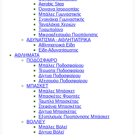
Aerobic Step
Όργανα Ισορροπίας
Μπάλες Γυμναστικής
Σχοινάκια Γυμναστικής
Ταναλάκια Χεριών
Τραμπολίνο
Μικροαξεσουάρ Προπόνησης
ΑΔΥΝΑΤΙΣΜΑ - ΑΘΛΗΤΙΑΤΡΙΚΑ
Αθλητιατρικά Είδη
Είδη Αδυνατίσματος
ΑΘΛΗΜΑΤΑ
ΠΟΔΟΣΦΑΙΡΟ
Μπάλες Ποδοσφαίρου
Τέρματα Ποδοσφαίρου
Δίχτυα Ποδοσφαίρου
Αξεσουάρ Ποδοσφαίρου
ΜΠΑΣΚΕΤ
Μπάλες Μπάσκετ
Μπασκέτες Φορητές
Ταμπλό Μπασκέτας
Στεφάνια Μπασκέτας
Δίχτυα Μπασκέτας
Εξοπλισμός Προπόνησης Μπάσκετ
ΒΟΛΛΕΥ
Μπάλες Βόλεϊ
Δίχτυα Βόλεϊ