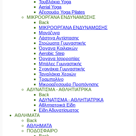
Τουβλάκια Yoga
Aerial Yoga
Αξεσουάρ Yoga Pilates
ΜΙΚΡΟΟΡΓΑΝΑ ΕΝΔΥΝΑΜΩΣΗΣ
Back
ΜΙΚΡΟΟΡΓΑΝΑ ΕΝΔΥΝΑΜΩΣΗΣ
Μονόζυγα
Λάστιχα Αντίστασης
Στρώματα Γυμναστικής
Όργανα Κοιλιακών
Aerobic Step
Όργανα Ισορροπίας
Μπάλες Γυμναστικής
Σχοινάκια Γυμναστικής
Ταναλάκια Χεριών
Τραμπολίνο
Μικροαξεσουάρ Προπόνησης
ΑΔΥΝΑΤΙΣΜΑ - ΑΘΛΗΤΙΑΤΡΙΚΑ
Back
ΑΔΥΝΑΤΙΣΜΑ - ΑΘΛΗΤΙΑΤΡΙΚΑ
Αθλητιατρικά Είδη
Είδη Αδυνατίσματος
ΑΘΛΗΜΑΤΑ
Back
ΑΘΛΗΜΑΤΑ
ΠΟΔΟΣΦΑΙΡΟ
Back