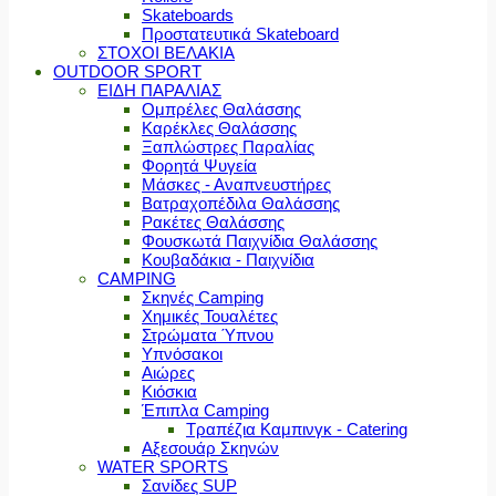
Skateboards
Προστατευτικά Skateboard
ΣΤΟΧΟΙ ΒΕΛΑΚΙΑ
OUTDOOR SPORT
ΕΙΔΗ ΠΑΡΑΛΙΑΣ
Ομπρέλες Θαλάσσης
Καρέκλες Θαλάσσης
Ξαπλώστρες Παραλίας
Φορητά Ψυγεία
Μάσκες - Αναπνευστήρες
Βατραχοπέδιλα Θαλάσσης
Ρακέτες Θαλάσσης
Φουσκωτά Παιχνίδια Θαλάσσης
Κουβαδάκια - Παιχνίδια
CAMPING
Σκηνές Camping
Χημικές Τουαλέτες
Στρώματα Ύπνου
Υπνόσακοι
Αιώρες
Κιόσκια
Έπιπλα Camping
Τραπέζια Καμπινγκ - Catering
Αξεσουάρ Σκηνών
WATER SPORTS
Σανίδες SUP