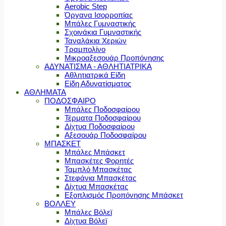
Aerobic Step
Όργανα Ισορροπίας
Μπάλες Γυμναστικής
Σχοινάκια Γυμναστικής
Ταναλάκια Χεριών
Τραμπολίνο
Μικροαξεσουάρ Προπόνησης
ΑΔΥΝΑΤΙΣΜΑ - ΑΘΛΗΤΙΑΤΡΙΚΑ
Αθλητιατρικά Είδη
Είδη Αδυνατίσματος
ΑΘΛΗΜΑΤΑ
ΠΟΔΟΣΦΑΙΡΟ
Μπάλες Ποδοσφαίρου
Τέρματα Ποδοσφαίρου
Δίχτυα Ποδοσφαίρου
Αξεσουάρ Ποδοσφαίρου
ΜΠΑΣΚΕΤ
Μπάλες Μπάσκετ
Μπασκέτες Φορητές
Ταμπλό Μπασκέτας
Στεφάνια Μπασκέτας
Δίχτυα Μπασκέτας
Εξοπλισμός Προπόνησης Μπάσκετ
ΒΟΛΛΕΥ
Μπάλες Βόλεϊ
Δίχτυα Βόλεϊ