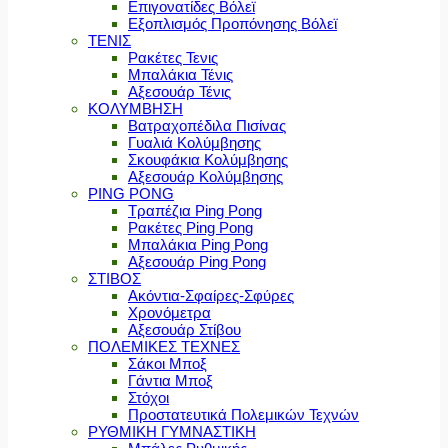
Επιγονατίδες Βόλεϊ
Εξοπλισμός Προπόνησης Βόλεϊ
ΤΕΝΙΣ
Ρακέτες Τενις
Μπαλάκια Τένις
Αξεσουάρ Τένις
ΚΟΛΥΜΒΗΣΗ
Βατραχοπέδιλα Πισίνας
Γυαλιά Κολύμβησης
Σκουφάκια Κολύμβησης
Αξεσουάρ Κολύμβησης
PING PONG
Τραπέζια Ping Pong
Ρακέτες Ping Pong
Μπαλάκια Ping Pong
Αξεσουάρ Ping Pong
ΣΤΙΒΟΣ
Ακόντια-Σφαίρες-Σφύρες
Χρονόμετρα
Αξεσουάρ Στίβου
ΠΟΛΕΜΙΚΕΣ ΤΕΧΝΕΣ
Σάκοι Μποξ
Γάντια Μποξ
Στόχοι
Προστατευτικά Πολεμικών Τεχνών
ΡΥΘΜΙΚΗ ΓΥΜΝΑΣΤΙΚΗ