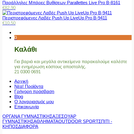
Παράλληλες Μπάρες Βυθίσεων Parallettes Live Pro Β-8161
€
82.90
Περιστρεφόμενες Λαβές Push Up LiveUp Pro Β-9411
€
10.50
0
Καλάθι
Για βαριά και μεγάλα αντικείμενα παρακαλούμε καλέστε
για ενημέρωση κόστους αποστολής.
21 0300 0691
Αρχική
Νέα! Προϊόντα
Γρήγορη πρόσβαση
Blog
Ο λογαριασμός μου
Επικοινωνία
ΟΡΓΑΝΑ ΓΥΜΝΑΣΤΙΚΗΣ
ΑΞΕΣΟΥΑΡ
ΓΥΜΝΑΣΤΙΚΗΣ
ΑΘΛΗΜΑΤΑ
OUTDOOR SPORT
ΣΠΙΤΙ -
ΚΗΠΟΣ
ΔΙΑΦΟΡΑ