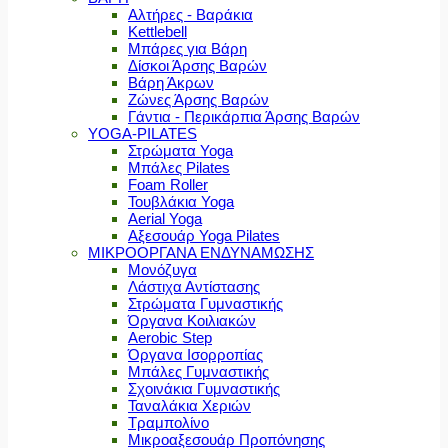
Αλτήρες - Βαράκια
Kettlebell
Μπάρες για Βάρη
Δίσκοι Άρσης Βαρών
Βάρη Άκρων
Ζώνες Άρσης Βαρών
Γάντια - Περικάρπια Άρσης Βαρών
YOGA-PILATES
Στρώματα Yoga
Μπάλες Pilates
Foam Roller
Τουβλάκια Yoga
Aerial Yoga
Αξεσουάρ Yoga Pilates
ΜΙΚΡΟΟΡΓΑΝΑ ΕΝΔΥΝΑΜΩΣΗΣ
Μονόζυγα
Λάστιχα Αντίστασης
Στρώματα Γυμναστικής
Όργανα Κοιλιακών
Aerobic Step
Όργανα Ισορροπίας
Μπάλες Γυμναστικής
Σχοινάκια Γυμναστικής
Ταναλάκια Χεριών
Τραμπολίνο
Μικροαξεσουάρ Προπόνησης