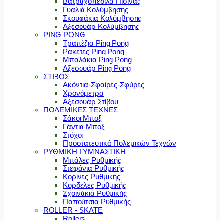
Βατραχοπέδιλα Πισίνας
Γυαλιά Κολύμβησης
Σκουφάκια Κολύμβησης
Αξεσουάρ Κολύμβησης
PING PONG
Τραπέζια Ping Pong
Ρακέτες Ping Pong
Μπαλάκια Ping Pong
Αξεσουάρ Ping Pong
ΣΤΙΒΟΣ
Ακόντια-Σφαίρες-Σφύρες
Χρονόμετρα
Αξεσουάρ Στίβου
ΠΟΛΕΜΙΚΕΣ ΤΕΧΝΕΣ
Σάκοι Μποξ
Γάντια Μποξ
Στόχοι
Προστατευτικά Πολεμικών Τεχνών
ΡΥΘΜΙΚΗ ΓΥΜΝΑΣΤΙΚΗ
Μπάλες Ρυθμικής
Στεφάνια Ρυθμικής
Κορίνες Ρυθμικής
Κορδέλες Ρυθμικής
Σχοινάκια Ρυθμικής
Παπούτσια Ρυθμικής
ROLLER - SKATE
Rollers