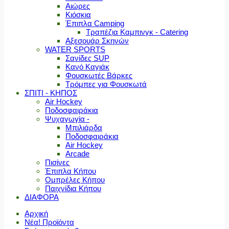
Αιώρες
Κιόσκια
Έπιπλα Camping
Τραπέζια Καμπινγκ - Catering
Αξεσουάρ Σκηνών
WATER SPORTS
Σανίδες SUP
Κανό Καγιάκ
Φουσκωτές Βάρκες
Τρόμπες για Φουσκωτά
ΣΠΙΤΙ - ΚΗΠΟΣ
Air Hockey
Ποδοσφαιράκια
Ψυχαγωγία -
Μπιλιάρδα
Ποδοσφαιράκια
Air Hockey
Arcade
Πισίνες
Έπιπλα Κήπου
Ομπρέλες Κήπου
Παιχνίδια Κήπου
ΔΙΑΦΟΡΑ
Αρχική
Νέα! Προϊόντα