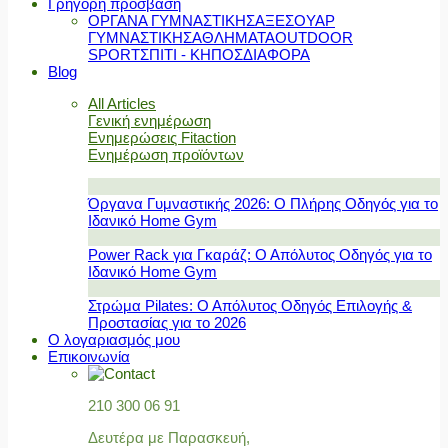
Γρήγορη πρόσβαση
ΟΡΓΑΝΑ ΓΥΜΝΑΣΤΙΚΗΣ
ΑΞΕΣΟΥΑΡ
ΓΥΜΝΑΣΤΙΚΗΣ
ΑΘΛΗΜΑΤΑ
OUTDOOR
SPORT
ΣΠΙΤΙ - ΚΗΠΟΣ
ΔΙΑΦΟΡΑ
Blog
All Articles
Γενική ενημέρωση
Ενημερώσεις Fitaction
Ενημέρωση προϊόντων
Όργανα Γυμναστικής 2026: Ο Πλήρης Οδηγός για το
Ιδανικό Home Gym
Power Rack για Γκαράζ: Ο Απόλυτος Οδηγός για το
Ιδανικό Home Gym
Στρώμα Pilates: Ο Απόλυτος Οδηγός Επιλογής &
Προστασίας για το 2026
Ο λογαριασμός μου
Επικοινωνία
210 300 06 91
Δευτέρα με Παρασκευή,