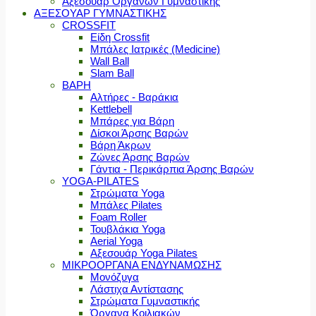
Αξεσουάρ Οργάνων Γυμναστικής
ΑΞΕΣΟΥΑΡ ΓΥΜΝΑΣΤΙΚΗΣ
CROSSFIT
Είδη Crossfit
Μπάλες Ιατρικές (Medicine)
Wall Ball
Slam Ball
ΒΑΡΗ
Αλτήρες - Βαράκια
Kettlebell
Μπάρες για Βάρη
Δίσκοι Άρσης Βαρών
Βάρη Άκρων
Ζώνες Άρσης Βαρών
Γάντια - Περικάρπια Άρσης Βαρών
YOGA-PILATES
Στρώματα Yoga
Μπάλες Pilates
Foam Roller
Τουβλάκια Yoga
Aerial Yoga
Αξεσουάρ Yoga Pilates
ΜΙΚΡΟΟΡΓΑΝΑ ΕΝΔΥΝΑΜΩΣΗΣ
Μονόζυγα
Λάστιχα Αντίστασης
Στρώματα Γυμναστικής
Όργανα Κοιλιακών