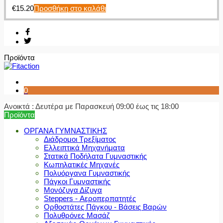
€
15.20
Προσθήκη στο καλάθι
Προϊόντα
0
Ανοικτά : Δευτέρα με Παρασκευή 09:00 έως τις 18:00
Προϊόντα
ΟΡΓΑΝΑ ΓΥΜΝΑΣΤΙΚΗΣ
Διάδρομοι Τρεξίματος
Ελλειπτικά Μηχανήματα
Στατικά Ποδήλατα Γυμναστικής
Κωπηλατικές Μηχανές
Πολυόργανα Γυμναστικής
Πάγκοι Γυμναστικής
Μονόζυγα Δίζυγα
Steppers - Αεροπερπατητές
Ορθοστάτες Πάγκου - Βάσεις Βαρών
Πολυθρόνες Μασάζ