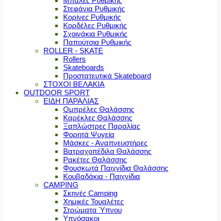
Μπάλες Ρυθμικής
Στεφάνια Ρυθμικής
Κορίνες Ρυθμικής
Κορδέλες Ρυθμικής
Σχοινάκια Ρυθμικής
Παπούτσια Ρυθμικής
ROLLER - SKATE
Rollers
Skateboards
Προστατευτικά Skateboard
ΣΤΟΧΟΙ ΒΕΛΑΚΙΑ
OUTDOOR SPORT
ΕΙΔΗ ΠΑΡΑΛΙΑΣ
Ομπρέλες Θαλάσσης
Καρέκλες Θαλάσσης
Ξαπλώστρες Παραλίας
Φορητά Ψυγεία
Μάσκες - Αναπνευστήρες
Βατραχοπέδιλα Θαλάσσης
Ρακέτες Θαλάσσης
Φουσκωτά Παιχνίδια Θαλάσσης
Κουβαδάκια - Παιχνίδια
CAMPING
Σκηνές Camping
Χημικές Τουαλέτες
Στρώματα Ύπνου
Υπνόσακοι