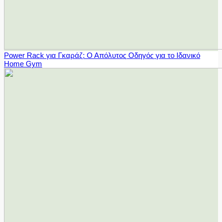
Power Rack για Γκαράζ: Ο Απόλυτος Οδηγός για το Ιδανικό
Home Gym