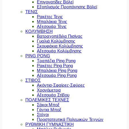
Επιγονατίδες Βόλεϊ
Εξοπλισμός Προπόνησης Βόλεϊ
ΤΕΝΙΣ
Ρακέτες Τενις
Μπαλάκια Τένις
Αξεσουάρ Τένις
ΚΟΛΥΜΒΗΣΗ
Βατραχοπέδιλα Πισίνας
Γυαλιά Κολύμβησης
Σκουφάκια Κολύμβησης
Αξεσουάρ Κολύμβησης
PING PONG
Τραπέζια Ping Pong
Ρακέτες Ping Pong
Μπαλάκια Ping Pong
Αξεσουάρ Ping Pong
ΣΤΙΒΟΣ
Ακόντια-Σφαίρες-Σφύρες
Χρονόμετρα
Αξεσουάρ Στίβου
ΠΟΛΕΜΙΚΕΣ ΤΕΧΝΕΣ
Σάκοι Μποξ
Γάντια Μποξ
Στόχοι
Προστατευτικά Πολεμικών Τεχνών
ΡΥΘΜΙΚΗ ΓΥΜΝΑΣΤΙΚΗ