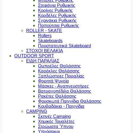
Μπάλες Ρυθμικής
Στεφάνια Ρυθμικής
Κορίνες Ρυθμικής
Κορδέλες Ρυθμικής
Σχοινάκια Ρυθμικής
Παπούτσια Ρυθμικής
ROLLER - SKATE
Rollers
Skateboards
Προστατευτικά Skateboard
ΣΤΟΧΟΙ ΒΕΛΑΚΙΑ
OUTDOOR SPORT
ΕΙΔΗ ΠΑΡΑΛΙΑΣ
Ομπρέλες Θαλάσσης
Καρέκλες Θαλάσσης
Ξαπλώστρες Παραλίας
Φορητά Ψυγεία
Μάσκες - Αναπνευστήρες
Βατραχοπέδιλα Θαλάσσης
Ρακέτες Θαλάσσης
Φουσκωτά Παιχνίδια Θαλάσσης
Κουβαδάκια - Παιχνίδια
CAMPING
Σκηνές Camping
Χημικές Τουαλέτες
Στρώματα Ύπνου
Υπνόσακοι