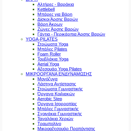
Αλτήρες - Βαράκια
Kettlebell
Μπάρες για Βάρη
Δίσκοι Άρσης Βαρών
Βάρη Άκρων
Ζώνες Άρσης Βαρών
Γάντια - Περικάρπια Άρσης Βαρών
YOGA-PILATES
Στρώματα Yoga
Μπάλες Pilates
Foam Roller
Τουβλάκια Yoga
Aerial Yoga
Αξεσουάρ Yoga Pilates
ΜΙΚΡΟΟΡΓΑΝΑ ΕΝΔΥΝΑΜΩΣΗΣ
Μονόζυγα
Λάστιχα Αντίστασης
Στρώματα Γυμναστικής
Όργανα Κοιλιακών
Aerobic Step
Όργανα Ισορροπίας
Μπάλες Γυμναστικής
Σχοινάκια Γυμναστικής
Ταναλάκια Χεριών
Τραμπολίνο
Μικροαξεσουάρ Προπόνησης