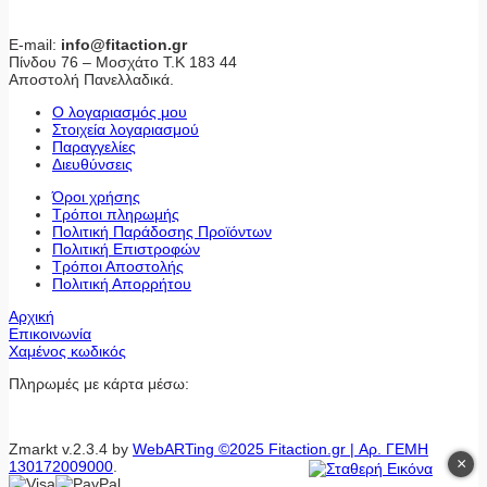
E-mail:
info@fitaction.gr
Πίνδου 76 – Μοσχάτο Τ.Κ 183 44
Αποστολή Πανελλαδικά.
Ο λογαριασμός μου
Στοιχεία λογαριασμού
Παραγγελίες
Διευθύνσεις
Όροι χρήσης
Τρόποι πληρωμής
Πολιτική Παράδοσης Προϊόντων
Πολιτική Επιστροφών
Τρόποι Αποστολής
Πολιτική Απορρήτου
Αρχική
Επικοινωνία
Χαμένος κωδικός
Πληρωμές με κάρτα μέσω:
Zmarkt v.2.3.4 by
WebARTing ©2025 Fitaction.gr | Αρ. ΓΕΜΗ
×
130172009000
.