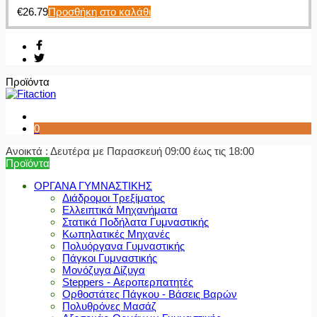
€
26.79
Προσθήκη στο καλάθι
Προϊόντα
0
Ανοικτά : Δευτέρα με Παρασκευή 09:00 έως τις 18:00
Προϊόντα
ΟΡΓΑΝΑ ΓΥΜΝΑΣΤΙΚΗΣ
Διάδρομοι Τρεξίματος
Ελλειπτικά Μηχανήματα
Στατικά Ποδήλατα Γυμναστικής
Κωπηλατικές Μηχανές
Πολυόργανα Γυμναστικής
Πάγκοι Γυμναστικής
Μονόζυγα Δίζυγα
Steppers - Αεροπερπατητές
Ορθοστάτες Πάγκου - Βάσεις Βαρών
Πολυθρόνες Μασάζ