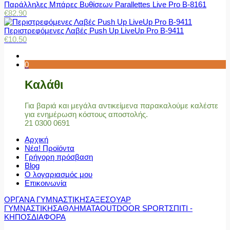
Παράλληλες Μπάρες Βυθίσεων Parallettes Live Pro Β-8161
€
82.90
Περιστρεφόμενες Λαβές Push Up LiveUp Pro Β-9411
€
10.50
0
Καλάθι
Για βαριά και μεγάλα αντικείμενα παρακαλούμε καλέστε
για ενημέρωση κόστους αποστολής.
21 0300 0691
Αρχική
Νέα! Προϊόντα
Γρήγορη πρόσβαση
Blog
Ο λογαριασμός μου
Επικοινωνία
ΟΡΓΑΝΑ ΓΥΜΝΑΣΤΙΚΗΣ
ΑΞΕΣΟΥΑΡ
ΓΥΜΝΑΣΤΙΚΗΣ
ΑΘΛΗΜΑΤΑ
OUTDOOR SPORT
ΣΠΙΤΙ -
ΚΗΠΟΣ
ΔΙΑΦΟΡΑ