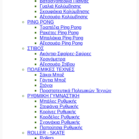
Βατραχοπέδιλα Πισίνας
Γυαλιά Κολύμβησης
Σκουφάκια Κολύμβησης
Αξεσουάρ Κολύμβησης
PING PONG
Τραπέζια Ping Pong
Ρακέτες Ping Pong
Μπαλάκια Ping Pong
Αξεσουάρ Ping Pong
ΣΤΙΒΟΣ
Ακόντια-Σφαίρες-Σφύρες
Χρονόμετρα
Αξεσουάρ Στίβου
ΠΟΛΕΜΙΚΕΣ ΤΕΧΝΕΣ
Σάκοι Μποξ
Γάντια Μποξ
Στόχοι
Προστατευτικά Πολεμικών Τεχνών
ΡΥΘΜΙΚΗ ΓΥΜΝΑΣΤΙΚΗ
Μπάλες Ρυθμικής
Στεφάνια Ρυθμικής
Κορίνες Ρυθμικής
Κορδέλες Ρυθμικής
Σχοινάκια Ρυθμικής
Παπούτσια Ρυθμικής
ROLLER - SKATE
Rollers