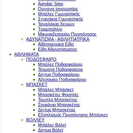
Aerobic Step
Όργανα Ισορροπίας
Μπάλες Γυμναστικής
Σχοινάκια Γυμναστικής
Ταναλάκια Χεριών
Τραμπολίνο
Μικροαξεσουάρ Προπόνησης
ΑΔΥΝΑΤΙΣΜΑ - ΑΘΛΗΤΙΑΤΡΙΚΑ
Αθλητιατρικά Είδη
Είδη Αδυνατίσματος
ΑΘΛΗΜΑΤΑ
ΠΟΔΟΣΦΑΙΡΟ
Μπάλες Ποδοσφαίρου
Τέρματα Ποδοσφαίρου
Δίχτυα Ποδοσφαίρου
Αξεσουάρ Ποδοσφαίρου
ΜΠΑΣΚΕΤ
Μπάλες Μπάσκετ
Μπασκέτες Φορητές
Ταμπλό Μπασκέτας
Στεφάνια Μπασκέτας
Δίχτυα Μπασκέτας
Εξοπλισμός Προπόνησης Μπάσκετ
ΒΟΛΛΕΥ
Μπάλες Βόλεϊ
Δίχτυα Βόλεϊ