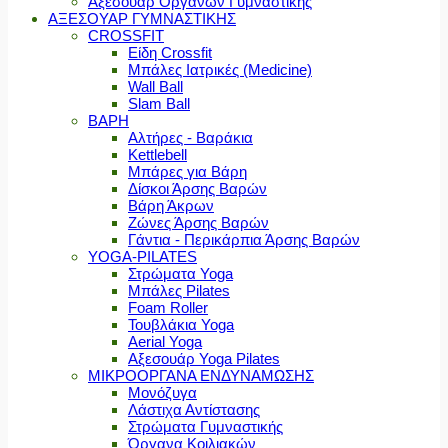
Αξεσουάρ Οργάνων Γυμναστικής
ΑΞΕΣΟΥΑΡ ΓΥΜΝΑΣΤΙΚΗΣ
CROSSFIT
Είδη Crossfit
Μπάλες Ιατρικές (Medicine)
Wall Ball
Slam Ball
ΒΑΡΗ
Αλτήρες - Βαράκια
Kettlebell
Μπάρες για Βάρη
Δίσκοι Άρσης Βαρών
Βάρη Άκρων
Ζώνες Άρσης Βαρών
Γάντια - Περικάρπια Άρσης Βαρών
YOGA-PILATES
Στρώματα Yoga
Μπάλες Pilates
Foam Roller
Τουβλάκια Yoga
Aerial Yoga
Αξεσουάρ Yoga Pilates
ΜΙΚΡΟΟΡΓΑΝΑ ΕΝΔΥΝΑΜΩΣΗΣ
Μονόζυγα
Λάστιχα Αντίστασης
Στρώματα Γυμναστικής
Όργανα Κοιλιακών