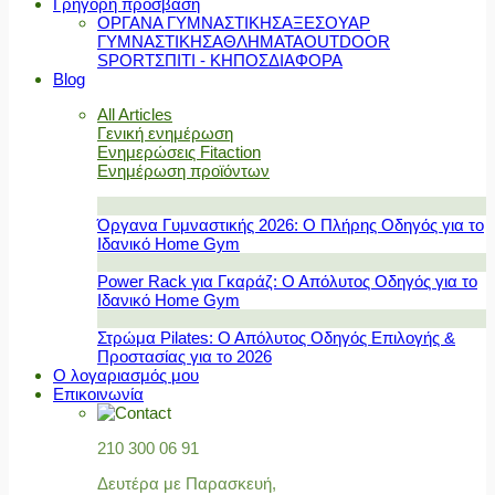
Γρήγορη πρόσβαση
ΟΡΓΑΝΑ ΓΥΜΝΑΣΤΙΚΗΣ
ΑΞΕΣΟΥΑΡ
ΓΥΜΝΑΣΤΙΚΗΣ
ΑΘΛΗΜΑΤΑ
OUTDOOR
SPORT
ΣΠΙΤΙ - ΚΗΠΟΣ
ΔΙΑΦΟΡΑ
Blog
All Articles
Γενική ενημέρωση
Ενημερώσεις Fitaction
Ενημέρωση προϊόντων
Όργανα Γυμναστικής 2026: Ο Πλήρης Οδηγός για το
Ιδανικό Home Gym
Power Rack για Γκαράζ: Ο Απόλυτος Οδηγός για το
Ιδανικό Home Gym
Στρώμα Pilates: Ο Απόλυτος Οδηγός Επιλογής &
Προστασίας για το 2026
Ο λογαριασμός μου
Επικοινωνία
210 300 06 91
Δευτέρα με Παρασκευή,