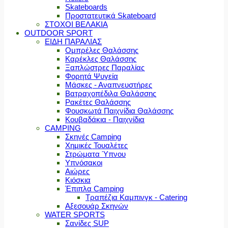
Skateboards
Προστατευτικά Skateboard
ΣΤΟΧΟΙ ΒΕΛΑΚΙΑ
OUTDOOR SPORT
ΕΙΔΗ ΠΑΡΑΛΙΑΣ
Ομπρέλες Θαλάσσης
Καρέκλες Θαλάσσης
Ξαπλώστρες Παραλίας
Φορητά Ψυγεία
Μάσκες - Αναπνευστήρες
Βατραχοπέδιλα Θαλάσσης
Ρακέτες Θαλάσσης
Φουσκωτά Παιχνίδια Θαλάσσης
Κουβαδάκια - Παιχνίδια
CAMPING
Σκηνές Camping
Χημικές Τουαλέτες
Στρώματα Ύπνου
Υπνόσακοι
Αιώρες
Κιόσκια
Έπιπλα Camping
Τραπέζια Καμπινγκ - Catering
Αξεσουάρ Σκηνών
WATER SPORTS
Σανίδες SUP