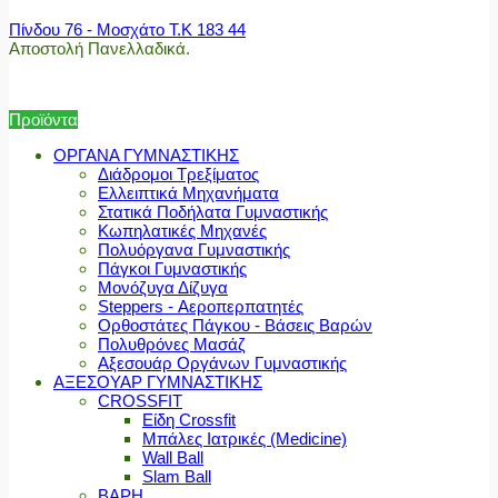
Πίνδου 76 - Μοσχάτο Τ.Κ 183 44
Αποστολή Πανελλαδικά.
Προϊόντα
ΟΡΓΑΝΑ ΓΥΜΝΑΣΤΙΚΗΣ
Διάδρομοι Τρεξίματος
Ελλειπτικά Μηχανήματα
Στατικά Ποδήλατα Γυμναστικής
Κωπηλατικές Μηχανές
Πολυόργανα Γυμναστικής
Πάγκοι Γυμναστικής
Μονόζυγα Δίζυγα
Steppers - Αεροπερπατητές
Ορθοστάτες Πάγκου - Βάσεις Βαρών
Πολυθρόνες Μασάζ
Αξεσουάρ Οργάνων Γυμναστικής
ΑΞΕΣΟΥΑΡ ΓΥΜΝΑΣΤΙΚΗΣ
CROSSFIT
Είδη Crossfit
Μπάλες Ιατρικές (Medicine)
Wall Ball
Slam Ball
ΒΑΡΗ