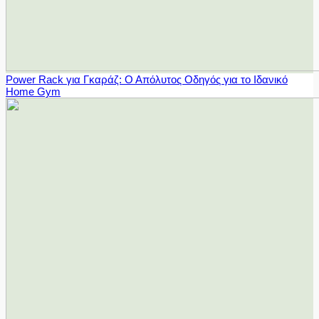
Power Rack για Γκαράζ: Ο Απόλυτος Οδηγός για το Ιδανικό
Home Gym