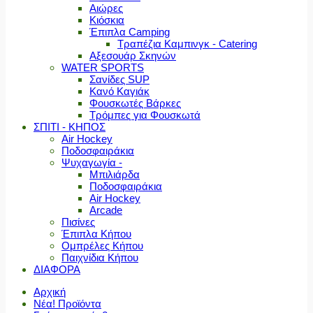
Αιώρες
Κιόσκια
Έπιπλα Camping
Τραπέζια Καμπινγκ - Catering
Αξεσουάρ Σκηνών
WATER SPORTS
Σανίδες SUP
Κανό Καγιάκ
Φουσκωτές Βάρκες
Τρόμπες για Φουσκωτά
ΣΠΙΤΙ - ΚΗΠΟΣ
Air Hockey
Ποδοσφαιράκια
Ψυχαγωγία -
Μπιλιάρδα
Ποδοσφαιράκια
Air Hockey
Arcade
Πισίνες
Έπιπλα Κήπου
Ομπρέλες Κήπου
Παιχνίδια Κήπου
ΔΙΑΦΟΡΑ
Αρχική
Νέα! Προϊόντα