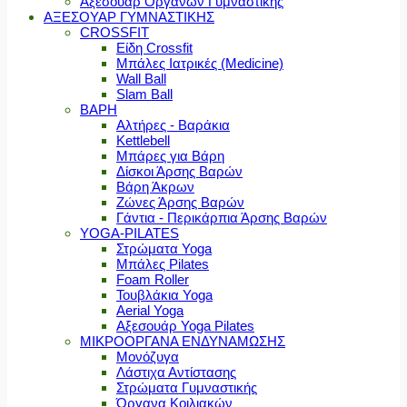
Αξεσουάρ Οργάνων Γυμναστικής
ΑΞΕΣΟΥΑΡ ΓΥΜΝΑΣΤΙΚΗΣ
CROSSFIT
Είδη Crossfit
Μπάλες Ιατρικές (Medicine)
Wall Ball
Slam Ball
ΒΑΡΗ
Αλτήρες - Βαράκια
Kettlebell
Μπάρες για Βάρη
Δίσκοι Άρσης Βαρών
Βάρη Άκρων
Ζώνες Άρσης Βαρών
Γάντια - Περικάρπια Άρσης Βαρών
YOGA-PILATES
Στρώματα Yoga
Μπάλες Pilates
Foam Roller
Τουβλάκια Yoga
Aerial Yoga
Αξεσουάρ Yoga Pilates
ΜΙΚΡΟΟΡΓΑΝΑ ΕΝΔΥΝΑΜΩΣΗΣ
Μονόζυγα
Λάστιχα Αντίστασης
Στρώματα Γυμναστικής
Όργανα Κοιλιακών