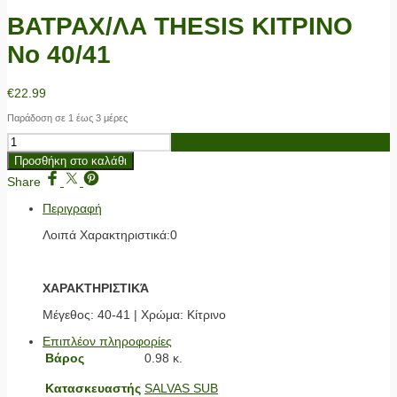
ΒΑΤΡΑΧ/ΛΑ THESIS ΚΙΤΡΙΝΟ
No 40/41
€
22.99
Παράδοση σε 1 έως 3 μέρες
ΒΑΤΡΑΧ/
ΛΑ
Προσθήκη στο καλάθι
THESIS
ΚΙΤΡΙΝΟ
Share
No
Περιγραφή
40/41
ποσότητα
Λοιπά Χαρακτηριστικά:0
ΧΑΡΑΚΤΗΡΙΣΤΙΚΆ
Μέγεθος: 40-41 | Χρώμα: Κίτρινο
Επιπλέον πληροφορίες
Βάρος
0.98 κ.
Κατασκευαστής
SALVAS SUB