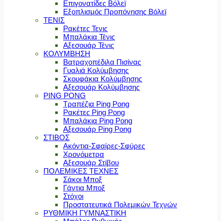
Επιγονατίδες Βόλεϊ
Εξοπλισμός Προπόνησης Βόλεϊ
ΤΕΝΙΣ
Ρακέτες Τενις
Μπαλάκια Τένις
Αξεσουάρ Τένις
ΚΟΛΥΜΒΗΣΗ
Βατραχοπέδιλα Πισίνας
Γυαλιά Κολύμβησης
Σκουφάκια Κολύμβησης
Αξεσουάρ Κολύμβησης
PING PONG
Τραπέζια Ping Pong
Ρακέτες Ping Pong
Μπαλάκια Ping Pong
Αξεσουάρ Ping Pong
ΣΤΙΒΟΣ
Ακόντια-Σφαίρες-Σφύρες
Χρονόμετρα
Αξεσουάρ Στίβου
ΠΟΛΕΜΙΚΕΣ ΤΕΧΝΕΣ
Σάκοι Μποξ
Γάντια Μποξ
Στόχοι
Προστατευτικά Πολεμικών Τεχνών
ΡΥΘΜΙΚΗ ΓΥΜΝΑΣΤΙΚΗ