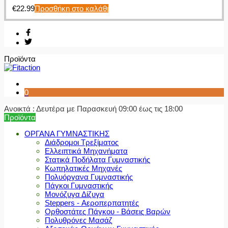
€
22.99
Προσθήκη στο καλάθι
Προϊόντα
0
Ανοικτά : Δευτέρα με Παρασκευή 09:00 έως τις 18:00
Προϊόντα
ΟΡΓΑΝΑ ΓΥΜΝΑΣΤΙΚΗΣ
Διάδρομοι Τρεξίματος
Ελλειπτικά Μηχανήματα
Στατικά Ποδήλατα Γυμναστικής
Κωπηλατικές Μηχανές
Πολυόργανα Γυμναστικής
Πάγκοι Γυμναστικής
Μονόζυγα Δίζυγα
Steppers - Αεροπερπατητές
Ορθοστάτες Πάγκου - Βάσεις Βαρών
Πολυθρόνες Μασάζ