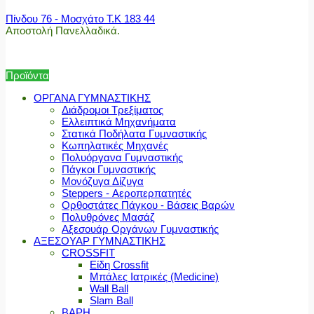
Πίνδου 76 - Μοσχάτο Τ.Κ 183 44
Αποστολή Πανελλαδικά.
Προϊόντα
ΟΡΓΑΝΑ ΓΥΜΝΑΣΤΙΚΗΣ
Διάδρομοι Τρεξίματος
Ελλειπτικά Μηχανήματα
Στατικά Ποδήλατα Γυμναστικής
Κωπηλατικές Μηχανές
Πολυόργανα Γυμναστικής
Πάγκοι Γυμναστικής
Μονόζυγα Δίζυγα
Steppers - Αεροπερπατητές
Ορθοστάτες Πάγκου - Βάσεις Βαρών
Πολυθρόνες Μασάζ
Αξεσουάρ Οργάνων Γυμναστικής
ΑΞΕΣΟΥΑΡ ΓΥΜΝΑΣΤΙΚΗΣ
CROSSFIT
Είδη Crossfit
Μπάλες Ιατρικές (Medicine)
Wall Ball
Slam Ball
ΒΑΡΗ