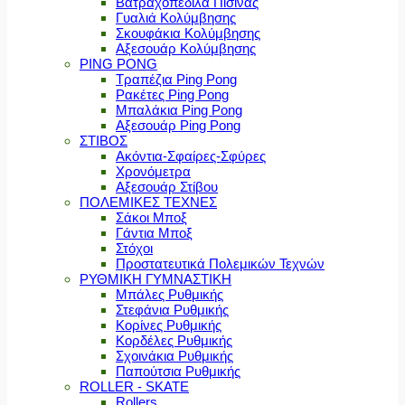
Βατραχοπέδιλα Πισίνας
Γυαλιά Κολύμβησης
Σκουφάκια Κολύμβησης
Αξεσουάρ Κολύμβησης
PING PONG
Τραπέζια Ping Pong
Ρακέτες Ping Pong
Μπαλάκια Ping Pong
Αξεσουάρ Ping Pong
ΣΤΙΒΟΣ
Ακόντια-Σφαίρες-Σφύρες
Χρονόμετρα
Αξεσουάρ Στίβου
ΠΟΛΕΜΙΚΕΣ ΤΕΧΝΕΣ
Σάκοι Μποξ
Γάντια Μποξ
Στόχοι
Προστατευτικά Πολεμικών Τεχνών
ΡΥΘΜΙΚΗ ΓΥΜΝΑΣΤΙΚΗ
Μπάλες Ρυθμικής
Στεφάνια Ρυθμικής
Κορίνες Ρυθμικής
Κορδέλες Ρυθμικής
Σχοινάκια Ρυθμικής
Παπούτσια Ρυθμικής
ROLLER - SKATE
Rollers