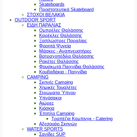
Skateboards
Προστατευτικά Skateboard
ΣΤΟΧΟΙ ΒΕΛΑΚΙΑ
OUTDOOR SPORT
ΕΙΔΗ ΠΑΡΑΛΙΑΣ
Ομπρέλες Θαλάσσης
Καρέκλες Θαλάσσης
Ξαπλώστρες Παραλίας
Φορητά Ψυγεία
Μάσκες - Αναπνευστήρες
Βατραχοπέδιλα Θαλάσσης
Ρακέτες Θαλάσσης
Φουσκωτά Παιχνίδια Θαλάσσης
Κουβαδάκια - Παιχνίδια
CAMPING
Σκηνές Camping
Χημικές Τουαλέτες
Στρώματα Ύπνου
Υπνόσακοι
Αιώρες
Κιόσκια
Έπιπλα Camping
Τραπέζια Καμπινγκ - Catering
Αξεσουάρ Σκηνών
WATER SPORTS
Σανίδες SUP