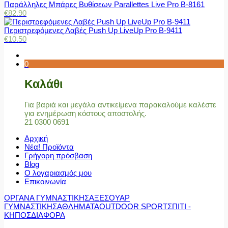
Παράλληλες Μπάρες Βυθίσεων Parallettes Live Pro Β-8161
€
82.90
Περιστρεφόμενες Λαβές Push Up LiveUp Pro Β-9411
€
10.50
0
Καλάθι
Για βαριά και μεγάλα αντικείμενα παρακαλούμε καλέστε
για ενημέρωση κόστους αποστολής.
21 0300 0691
Αρχική
Νέα! Προϊόντα
Γρήγορη πρόσβαση
Blog
Ο λογαριασμός μου
Επικοινωνία
ΟΡΓΑΝΑ ΓΥΜΝΑΣΤΙΚΗΣ
ΑΞΕΣΟΥΑΡ
ΓΥΜΝΑΣΤΙΚΗΣ
ΑΘΛΗΜΑΤΑ
OUTDOOR SPORT
ΣΠΙΤΙ -
ΚΗΠΟΣ
ΔΙΑΦΟΡΑ