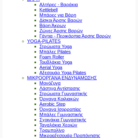
Αλτήρες - Βαράκια
Kettlebell
Μπάρες για Βάρη
Δίσκοι Άρσης Βαρών
Βάρη Άκρων
Ζώνες Άρσης Βαρών
Γάντια - Περικάρπια Άρσης Βαρών
YOGA-PILATES
Στρώματα Yoga
Μπάλες Pilates
Foam Roller
Τουβλάκια Yoga
Aerial Yoga
Αξεσουάρ Yoga Pilates
ΜΙΚΡΟΟΡΓΑΝΑ ΕΝΔΥΝΑΜΩΣΗΣ
Μονόζυγα
Λάστιχα Αντίστασης
Στρώματα Γυμναστικής
Όργανα Κοιλιακών
Aerobic Step
Όργανα Ισορροπίας
Μπάλες Γυμναστικής
Σχοινάκια Γυμναστικής
Ταναλάκια Χεριών
Τραμπολίνο
Μικροαξεσουάρ Προπόνησης