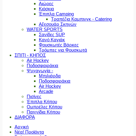
Αιώρες
Κιόσκια
Έπιπλα Camping
Τραπέζια Καμπινγκ - Catering
Αξεσουάρ Σκηνών
WATER SPORTS
Σανίδες SUP
Κανό Καγιάκ
Φουσκωτές Βάρκες
Τρόμπες για Φουσκωτά
ΣΠΙΤΙ - ΚΗΠΟΣ
Air Hockey
Ποδοσφαιράκια
Ψυχαγωγία -
Μπιλιάρδα
Ποδοσφαιράκια
Air Hockey
Arcade
Πισίνες
Έπιπλα Κήπου
Ομπρέλες Κήπου
Παιχνίδια Κήπου
ΔΙΑΦΟΡΑ
Αρχική
Νέα! Προϊόντα