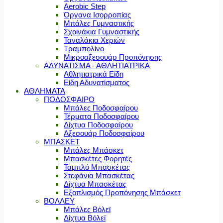
Aerobic Step
Όργανα Ισορροπίας
Μπάλες Γυμναστικής
Σχοινάκια Γυμναστικής
Ταναλάκια Χεριών
Τραμπολίνο
Μικροαξεσουάρ Προπόνησης
ΑΔΥΝΑΤΙΣΜΑ - ΑΘΛΗΤΙΑΤΡΙΚΑ
Αθλητιατρικά Είδη
Είδη Αδυνατίσματος
ΑΘΛΗΜΑΤΑ
ΠΟΔΟΣΦΑΙΡΟ
Μπάλες Ποδοσφαίρου
Τέρματα Ποδοσφαίρου
Δίχτυα Ποδοσφαίρου
Αξεσουάρ Ποδοσφαίρου
ΜΠΑΣΚΕΤ
Μπάλες Μπάσκετ
Μπασκέτες Φορητές
Ταμπλό Μπασκέτας
Στεφάνια Μπασκέτας
Δίχτυα Μπασκέτας
Εξοπλισμός Προπόνησης Μπάσκετ
ΒΟΛΛΕΥ
Μπάλες Βόλεϊ
Δίχτυα Βόλεϊ