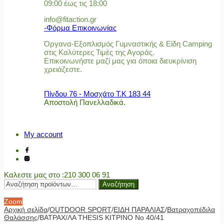
09:00 έως τις 18:00
info@fitaction.gr
-Φόρμα Επικοινωνίας
Όργανα-Εξοπλισμός Γυμναστικής & Είδη Camping
στις Καλύτερες Τιμές της Αγοράς.
Επικοινωνήστε μαζί μας για όποια διευκρίνιση
χρειάζεστε.
Πίνδου 76 - Μοσχάτο Τ.Κ 183 44
Αποστολή Πανελλαδικά.
My account
Καλεστε μας στο
:210 300 06 91
Αναζήτηση
Αναζήτηση
για:
Zoom
Αρχική σελίδα
/
OUTDOOR SPORT
/
ΕΙΔΗ ΠΑΡΑΛΙΑΣ
/
Βατραχοπέδιλα
Θαλάσσης
/
ΒΑΤΡΑΧ/ΛΑ THESIS ΚΙΤΡΙΝΟ No 40/41