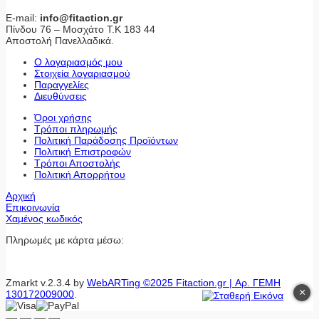
E-mail:
info@fitaction.gr
Πίνδου 76 – Μοσχάτο Τ.Κ 183 44
Αποστολή Πανελλαδικά.
Ο λογαριασμός μου
Στοιχεία λογαριασμού
Παραγγελίες
Διευθύνσεις
Όροι χρήσης
Τρόποι πληρωμής
Πολιτική Παράδοσης Προϊόντων
Πολιτική Επιστροφών
Τρόποι Αποστολής
Πολιτική Απορρήτου
Αρχική
Επικοινωνία
Χαμένος κωδικός
Πληρωμές με κάρτα μέσω:
Zmarkt v.2.3.4 by
WebARTing ©2025 Fitaction.gr | Αρ. ΓΕΜΗ
×
130172009000
.