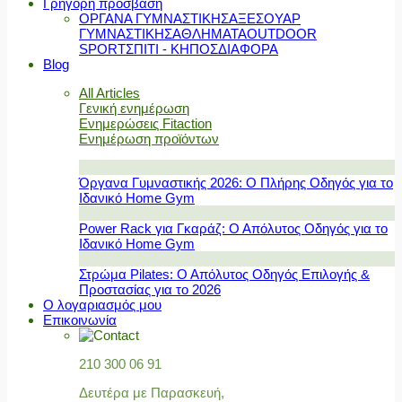
Γρήγορη πρόσβαση
ΟΡΓΑΝΑ ΓΥΜΝΑΣΤΙΚΗΣ
ΑΞΕΣΟΥΑΡ
ΓΥΜΝΑΣΤΙΚΗΣ
ΑΘΛΗΜΑΤΑ
OUTDOOR
SPORT
ΣΠΙΤΙ - ΚΗΠΟΣ
ΔΙΑΦΟΡΑ
Blog
All Articles
Γενική ενημέρωση
Ενημερώσεις Fitaction
Ενημέρωση προϊόντων
Όργανα Γυμναστικής 2026: Ο Πλήρης Οδηγός για το
Ιδανικό Home Gym
Power Rack για Γκαράζ: Ο Απόλυτος Οδηγός για το
Ιδανικό Home Gym
Στρώμα Pilates: Ο Απόλυτος Οδηγός Επιλογής &
Προστασίας για το 2026
Ο λογαριασμός μου
Επικοινωνία
210 300 06 91
Δευτέρα με Παρασκευή,