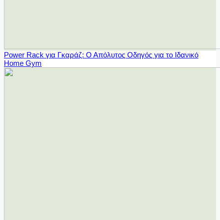
Power Rack για Γκαράζ: Ο Απόλυτος Οδηγός για το Ιδανικό
Home Gym