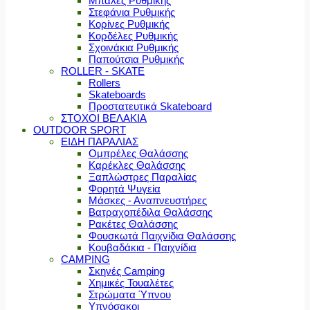
Μπάλες Ρυθμικής
Στεφάνια Ρυθμικής
Κορίνες Ρυθμικής
Κορδέλες Ρυθμικής
Σχοινάκια Ρυθμικής
Παπούτσια Ρυθμικής
ROLLER - SKATE
Rollers
Skateboards
Προστατευτικά Skateboard
ΣΤΟΧΟΙ ΒΕΛΑΚΙΑ
OUTDOOR SPORT
ΕΙΔΗ ΠΑΡΑΛΙΑΣ
Ομπρέλες Θαλάσσης
Καρέκλες Θαλάσσης
Ξαπλώστρες Παραλίας
Φορητά Ψυγεία
Μάσκες - Αναπνευστήρες
Βατραχοπέδιλα Θαλάσσης
Ρακέτες Θαλάσσης
Φουσκωτά Παιχνίδια Θαλάσσης
Κουβαδάκια - Παιχνίδια
CAMPING
Σκηνές Camping
Χημικές Τουαλέτες
Στρώματα Ύπνου
Υπνόσακοι