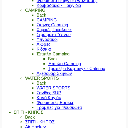
Φουσκωτά Παιχνίδια Θαλάσσης
Κουβαδάκια - Παιχνίδια
CAMPING
Back
CAMPING
Σκηνές Camping
Χημικές Τουαλέτες
Στρώματα Ύπνου
Υπνόσακοι
Αιώρες
Κιόσκια
Έπιπλα Camping
Back
Έπιπλα Camping
Τραπέζια Καμπινγκ - Catering
Αξεσουάρ Σκηνών
WATER SPORTS
Back
WATER SPORTS
Σανίδες SUP
Κανό Καγιάκ
Φουσκωτές Βάρκες
Τρόμπες για Φουσκωτά
ΣΠΙΤΙ - ΚΗΠΟΣ
Back
ΣΠΙΤΙ - ΚΗΠΟΣ
Air Hockey