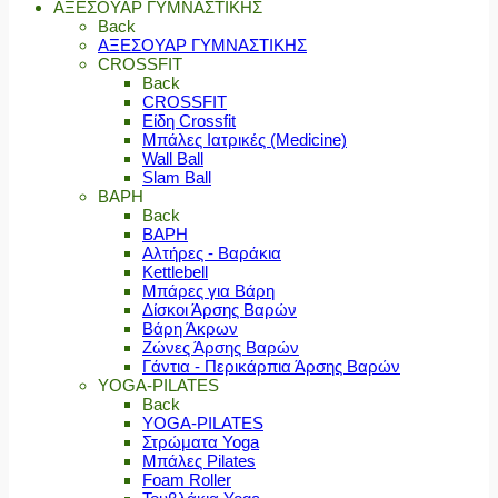
ΑΞΕΣΟΥΑΡ ΓΥΜΝΑΣΤΙΚΗΣ
Back
ΑΞΕΣΟΥΑΡ ΓΥΜΝΑΣΤΙΚΗΣ
CROSSFIT
Back
CROSSFIT
Είδη Crossfit
Μπάλες Ιατρικές (Medicine)
Wall Ball
Slam Ball
ΒΑΡΗ
Back
ΒΑΡΗ
Αλτήρες - Βαράκια
Kettlebell
Μπάρες για Βάρη
Δίσκοι Άρσης Βαρών
Βάρη Άκρων
Ζώνες Άρσης Βαρών
Γάντια - Περικάρπια Άρσης Βαρών
YOGA-PILATES
Back
YOGA-PILATES
Στρώματα Yoga
Μπάλες Pilates
Foam Roller