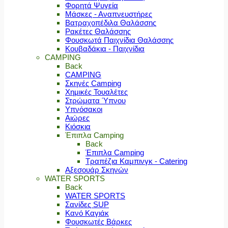
Φορητά Ψυγεία
Μάσκες - Αναπνευστήρες
Βατραχοπέδιλα Θαλάσσης
Ρακέτες Θαλάσσης
Φουσκωτά Παιχνίδια Θαλάσσης
Κουβαδάκια - Παιχνίδια
CAMPING
Back
CAMPING
Σκηνές Camping
Χημικές Τουαλέτες
Στρώματα Ύπνου
Υπνόσακοι
Αιώρες
Κιόσκια
Έπιπλα Camping
Back
Έπιπλα Camping
Τραπέζια Καμπινγκ - Catering
Αξεσουάρ Σκηνών
WATER SPORTS
Back
WATER SPORTS
Σανίδες SUP
Κανό Καγιάκ
Φουσκωτές Βάρκες