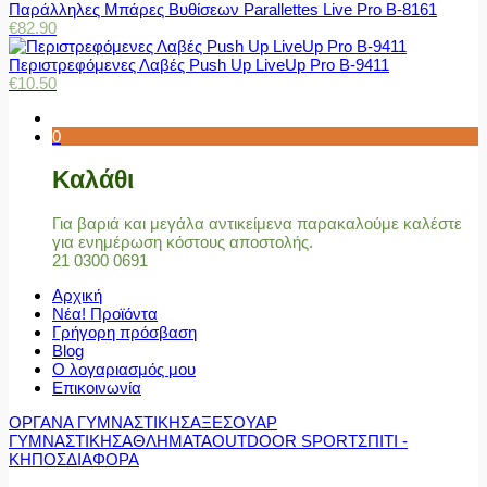
Παράλληλες Μπάρες Βυθίσεων Parallettes Live Pro Β-8161
€
82.90
Περιστρεφόμενες Λαβές Push Up LiveUp Pro Β-9411
€
10.50
0
Καλάθι
Για βαριά και μεγάλα αντικείμενα παρακαλούμε καλέστε
για ενημέρωση κόστους αποστολής.
21 0300 0691
Αρχική
Νέα! Προϊόντα
Γρήγορη πρόσβαση
Blog
Ο λογαριασμός μου
Επικοινωνία
ΟΡΓΑΝΑ ΓΥΜΝΑΣΤΙΚΗΣ
ΑΞΕΣΟΥΑΡ
ΓΥΜΝΑΣΤΙΚΗΣ
ΑΘΛΗΜΑΤΑ
OUTDOOR SPORT
ΣΠΙΤΙ -
ΚΗΠΟΣ
ΔΙΑΦΟΡΑ