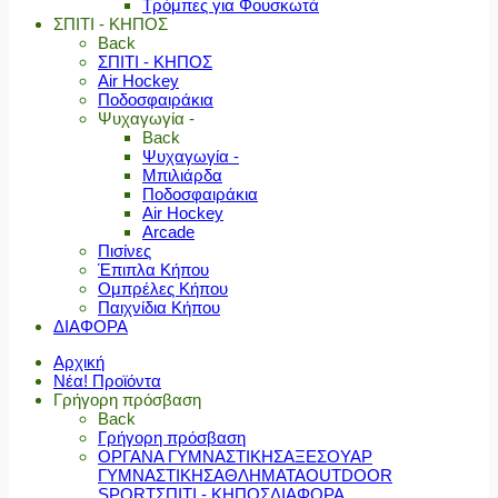
Τρόμπες για Φουσκωτά
ΣΠΙΤΙ - ΚΗΠΟΣ
Back
ΣΠΙΤΙ - ΚΗΠΟΣ
Air Hockey
Ποδοσφαιράκια
Ψυχαγωγία -
Back
Ψυχαγωγία -
Μπιλιάρδα
Ποδοσφαιράκια
Air Hockey
Arcade
Πισίνες
Έπιπλα Κήπου
Ομπρέλες Κήπου
Παιχνίδια Κήπου
ΔΙΑΦΟΡΑ
Αρχική
Νέα! Προϊόντα
Γρήγορη πρόσβαση
Back
Γρήγορη πρόσβαση
ΟΡΓΑΝΑ ΓΥΜΝΑΣΤΙΚΗΣ
ΑΞΕΣΟΥΑΡ
ΓΥΜΝΑΣΤΙΚΗΣ
ΑΘΛΗΜΑΤΑ
OUTDOOR
SPORT
ΣΠΙΤΙ - ΚΗΠΟΣ
ΔΙΑΦΟΡΑ