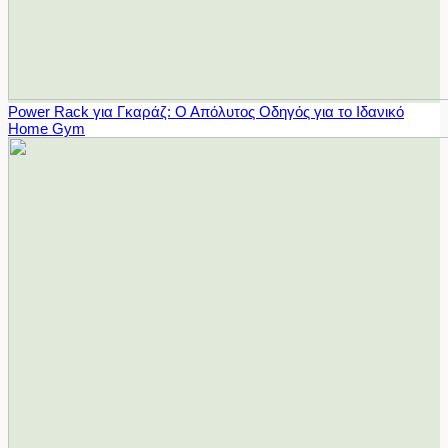
Power Rack για Γκαράζ: Ο Απόλυτος Οδηγός για το Ιδανικό
Home Gym