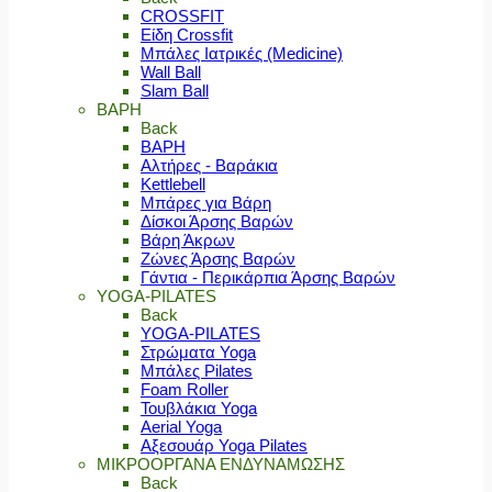
CROSSFIT
Είδη Crossfit
Μπάλες Ιατρικές (Medicine)
Wall Ball
Slam Ball
ΒΑΡΗ
Back
ΒΑΡΗ
Αλτήρες - Βαράκια
Kettlebell
Μπάρες για Βάρη
Δίσκοι Άρσης Βαρών
Βάρη Άκρων
Ζώνες Άρσης Βαρών
Γάντια - Περικάρπια Άρσης Βαρών
YOGA-PILATES
Back
YOGA-PILATES
Στρώματα Yoga
Μπάλες Pilates
Foam Roller
Τουβλάκια Yoga
Aerial Yoga
Αξεσουάρ Yoga Pilates
ΜΙΚΡΟΟΡΓΑΝΑ ΕΝΔΥΝΑΜΩΣΗΣ
Back