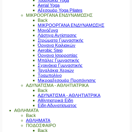
Τουβλάκια Yoga
Aerial Yoga
Αξεσουάρ Yoga Pilates
ΜΙΚΡΟΟΡΓΑΝΑ ΕΝΔΥΝΑΜΩΣΗΣ
Back
ΜΙΚΡΟΟΡΓΑΝΑ ΕΝΔΥΝΑΜΩΣΗΣ
Μονόζυγα
Λάστιχα Αντίστασης
Στρώματα Γυμναστικής
Όργανα Κοιλιακών
Aerobic Step
Όργανα Ισορροπίας
Μπάλες Γυμναστικής
Σχοινάκια Γυμναστικής
Ταναλάκια Χεριών
Τραμπολίνο
Μικροαξεσουάρ Προπόνησης
ΑΔΥΝΑΤΙΣΜΑ - ΑΘΛΗΤΙΑΤΡΙΚΑ
Back
ΑΔΥΝΑΤΙΣΜΑ - ΑΘΛΗΤΙΑΤΡΙΚΑ
Αθλητιατρικά Είδη
Είδη Αδυνατίσματος
ΑΘΛΗΜΑΤΑ
Back
ΑΘΛΗΜΑΤΑ
ΠΟΔΟΣΦΑΙΡΟ
Back