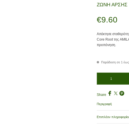
ΖΩΝΗ ΑΡΣΗΣ 
€
9.60
Απέκτησε σταθερότη
Core Root της AMILA
προπόνηση.
Παράδοση σε 1 έως
ΖΩΝΗ ΑΡΣΗΣ ΒΑΡΩΝ A
Share
Περιγραφή
Επιπλέον πληροφορίε