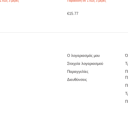
1 έως 3 μέρες
Παράδοση σε 1 έως 3 μέρες
€
15.77
Ο λογαριασμός μου
Ό
Στοιχεία λογαριασμού
Τ
Παραγγελίες
Π
Π
Διευθύνσεις
Π
Τ
Π