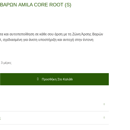
ΒΑΡΩΝ AMILA CORE ROOT (S)
τα και αυτοπεποίθηση σε κάθε σου άρση με τη Ζώνη Άρσης Βαρών
, σχεδιασμένη για άνετη υποστήριξη και αντοχή στην έντονη
 3 μέρες
MILA CORE ROOT (S) ποσότητα
Προσθήκη Στο Καλάθι
ς