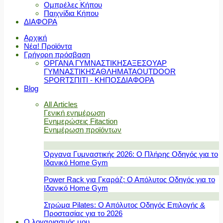
Ομπρέλες Κήπου
Παιχνίδια Κήπου
ΔΙΑΦΟΡΑ
Αρχική
Νέα! Προϊόντα
Γρήγορη πρόσβαση
ΟΡΓΑΝΑ ΓΥΜΝΑΣΤΙΚΗΣ
ΑΞΕΣΟΥΑΡ
ΓΥΜΝΑΣΤΙΚΗΣ
ΑΘΛΗΜΑΤΑ
OUTDOOR
SPORT
ΣΠΙΤΙ - ΚΗΠΟΣ
ΔΙΑΦΟΡΑ
Blog
All Articles
Γενική ενημέρωση
Ενημερώσεις Fitaction
Ενημέρωση προϊόντων
Όργανα Γυμναστικής 2026: Ο Πλήρης Οδηγός για το
Ιδανικό Home Gym
Power Rack για Γκαράζ: Ο Απόλυτος Οδηγός για το
Ιδανικό Home Gym
Στρώμα Pilates: Ο Απόλυτος Οδηγός Επιλογής &
Προστασίας για το 2026
Ο λογαριασμός μου