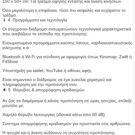
150 x 50+ cm: Για τρέξιμο υψηλής έντασης και άνεση κινήσεων
Όσο μεγαλύτερη η επιφάνεια, τόσο πιο ασφαλές και ευχάριστο το
τρέξιμο.
📱 4. Προγράμματα και τεχνολογία
Οι σύγχρονοι διάδρομοι ενσωματώνουν τεχνολογικά χαρακτηριστικά
που ανεβάζουν το επίπεδο της προπόνησης:
Ενσωματωμένα προγράμματα καύσης λίπους, καρδιοαναπνευστικής
ενίσχυσης κ.ά.
Bluetooth ή Wi-Fi για σύνδεση με εφαρμογές όπως Kinomap, Zwift ή
FitShow
Υποστήριξη για tablet, YouTube ή οθόνες αφής
Είναι σημαντικό ο διάδρομος να έχει ευκολία χειρισμού και
πληροφόρηση για την προπόνησή σου.
🔉 5. Θόρυβος & απορρόφηση κραδασμών
Αν ζεις σε διαμέρισμα ή κάνεις προπόνηση σε ώρες ησυχίας, επίλεξε
μοντέλο με:
Χαμηλό θόρυβο λειτουργίας (ιδανικά κάτω από 60 dB)
Σύστημα απορρόφησης κραδασμών για προστασία στις αρθρώσεις
Η ησυχία και η άνεση αυξάνουν τη συχνότητα προπόνησης.