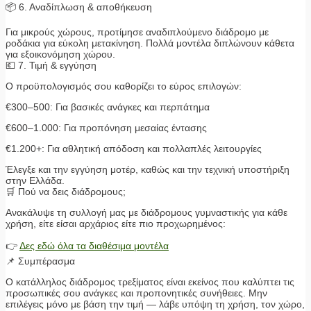
📦 6. Αναδίπλωση & αποθήκευση
Για μικρούς χώρους, προτίμησε αναδιπλούμενο διάδρομο με
ροδάκια για εύκολη μετακίνηση. Πολλά μοντέλα διπλώνουν κάθετα
για εξοικονόμηση χώρου.
💶 7. Τιμή & εγγύηση
Ο προϋπολογισμός σου καθορίζει το εύρος επιλογών:
€300–500: Για βασικές ανάγκες και περπάτημα
€600–1.000: Για προπόνηση μεσαίας έντασης
€1.200+: Για αθλητική απόδοση και πολλαπλές λειτουργίες
Έλεγξε και την εγγύηση μοτέρ, καθώς και την τεχνική υποστήριξη
στην Ελλάδα.
🛒 Πού να δεις διάδρομους;
Ανακάλυψε τη συλλογή μας με διάδρομους γυμναστικής για κάθε
χρήση, είτε είσαι αρχάριος είτε πιο προχωρημένος:
👉
Δες εδώ όλα τα διαθέσιμα μοντέλα
📌 Συμπέρασμα
Ο κατάλληλος διάδρομος τρεξίματος είναι εκείνος που καλύπτει τις
προσωπικές σου ανάγκες και προπονητικές συνήθειες. Μην
επιλέγεις μόνο με βάση την τιμή — λάβε υπόψη τη χρήση, τον χώρο,