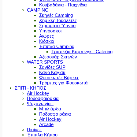
Κουβαδάκια - Παιχνίδια
CAMPING
Σκηνές Camping
Χημικές Τουαλέτες
Στρώματα Ύπνου
Υπνόσακοι
Αιώρες
Κιόσκια
Έπιπλα Camping
Τραπέζια Καμπινγκ - Catering
Αξεσουάρ Σκηνών
WATER SPORTS
Σανίδες SUP
Κανό Καγιάκ
Φουσκωτές Βάρκες
Τρόμπες για Φουσκωτά
ΣΠΙΤΙ - ΚΗΠΟΣ
Air Hockey
Ποδοσφαιράκια
Ψυχαγωγία -
Μπιλιάρδα
Ποδοσφαιράκια
Air Hockey
Arcade
Πισίνες
Έπιπλα Κήπου