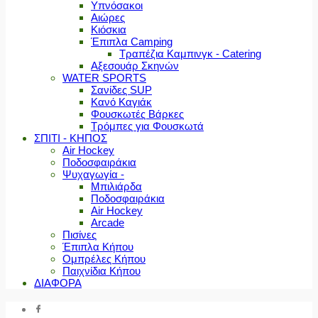
Υπνόσακοι
Αιώρες
Κιόσκια
Έπιπλα Camping
Τραπέζια Καμπινγκ - Catering
Αξεσουάρ Σκηνών
WATER SPORTS
Σανίδες SUP
Κανό Καγιάκ
Φουσκωτές Βάρκες
Τρόμπες για Φουσκωτά
ΣΠΙΤΙ - ΚΗΠΟΣ
Air Hockey
Ποδοσφαιράκια
Ψυχαγωγία -
Μπιλιάρδα
Ποδοσφαιράκια
Air Hockey
Arcade
Πισίνες
Έπιπλα Κήπου
Ομπρέλες Κήπου
Παιχνίδια Κήπου
ΔΙΑΦΟΡΑ