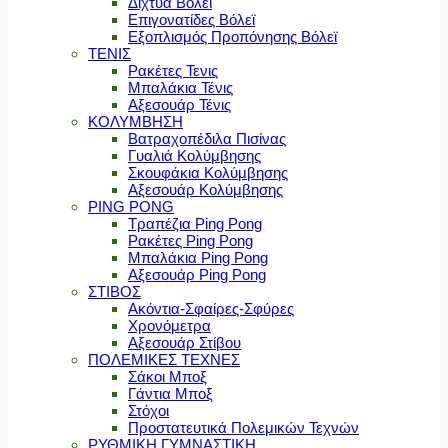
Δίχτυα Βόλεϊ
Επιγονατίδες Βόλεϊ
Εξοπλισμός Προπόνησης Βόλεϊ
ΤΕΝΙΣ
Ρακέτες Τενις
Μπαλάκια Τένις
Αξεσουάρ Τένις
ΚΟΛΥΜΒΗΣΗ
Βατραχοπέδιλα Πισίνας
Γυαλιά Κολύμβησης
Σκουφάκια Κολύμβησης
Αξεσουάρ Κολύμβησης
PING PONG
Τραπέζια Ping Pong
Ρακέτες Ping Pong
Μπαλάκια Ping Pong
Αξεσουάρ Ping Pong
ΣΤΙΒΟΣ
Ακόντια-Σφαίρες-Σφύρες
Χρονόμετρα
Αξεσουάρ Στίβου
ΠΟΛΕΜΙΚΕΣ ΤΕΧΝΕΣ
Σάκοι Μποξ
Γάντια Μποξ
Στόχοι
Προστατευτικά Πολεμικών Τεχνών
ΡΥΘΜΙΚΗ ΓΥΜΝΑΣΤΙΚΗ