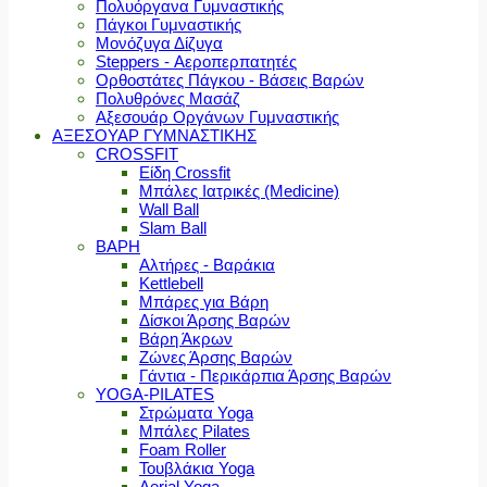
Πολυόργανα Γυμναστικής
Πάγκοι Γυμναστικής
Μονόζυγα Δίζυγα
Steppers - Αεροπερπατητές
Ορθοστάτες Πάγκου - Βάσεις Βαρών
Πολυθρόνες Μασάζ
Αξεσουάρ Οργάνων Γυμναστικής
ΑΞΕΣΟΥΑΡ ΓΥΜΝΑΣΤΙΚΗΣ
CROSSFIT
Είδη Crossfit
Μπάλες Ιατρικές (Medicine)
Wall Ball
Slam Ball
ΒΑΡΗ
Αλτήρες - Βαράκια
Kettlebell
Μπάρες για Βάρη
Δίσκοι Άρσης Βαρών
Βάρη Άκρων
Ζώνες Άρσης Βαρών
Γάντια - Περικάρπια Άρσης Βαρών
YOGA-PILATES
Στρώματα Yoga
Μπάλες Pilates
Foam Roller
Τουβλάκια Yoga
Aerial Yoga