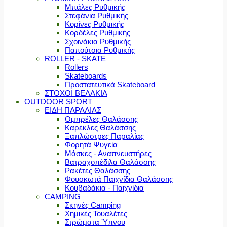
Μπάλες Ρυθμικής
Στεφάνια Ρυθμικής
Κορίνες Ρυθμικής
Κορδέλες Ρυθμικής
Σχοινάκια Ρυθμικής
Παπούτσια Ρυθμικής
ROLLER - SKATE
Rollers
Skateboards
Προστατευτικά Skateboard
ΣΤΟΧΟΙ ΒΕΛΑΚΙΑ
OUTDOOR SPORT
ΕΙΔΗ ΠΑΡΑΛΙΑΣ
Ομπρέλες Θαλάσσης
Καρέκλες Θαλάσσης
Ξαπλώστρες Παραλίας
Φορητά Ψυγεία
Μάσκες - Αναπνευστήρες
Βατραχοπέδιλα Θαλάσσης
Ρακέτες Θαλάσσης
Φουσκωτά Παιχνίδια Θαλάσσης
Κουβαδάκια - Παιχνίδια
CAMPING
Σκηνές Camping
Χημικές Τουαλέτες
Στρώματα Ύπνου