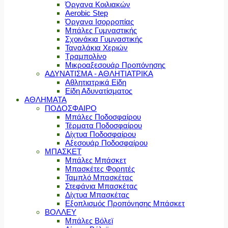
Όργανα Κοιλιακών
Aerobic Step
Όργανα Ισορροπίας
Μπάλες Γυμναστικής
Σχοινάκια Γυμναστικής
Ταναλάκια Χεριών
Τραμπολίνο
Μικροαξεσουάρ Προπόνησης
ΑΔΥΝΑΤΙΣΜΑ - ΑΘΛΗΤΙΑΤΡΙΚΑ
Αθλητιατρικά Είδη
Είδη Αδυνατίσματος
ΑΘΛΗΜΑΤΑ
ΠΟΔΟΣΦΑΙΡΟ
Μπάλες Ποδοσφαίρου
Τέρματα Ποδοσφαίρου
Δίχτυα Ποδοσφαίρου
Αξεσουάρ Ποδοσφαίρου
ΜΠΑΣΚΕΤ
Μπάλες Μπάσκετ
Μπασκέτες Φορητές
Ταμπλό Μπασκέτας
Στεφάνια Μπασκέτας
Δίχτυα Μπασκέτας
Εξοπλισμός Προπόνησης Μπάσκετ
ΒΟΛΛΕΥ
Μπάλες Βόλεϊ