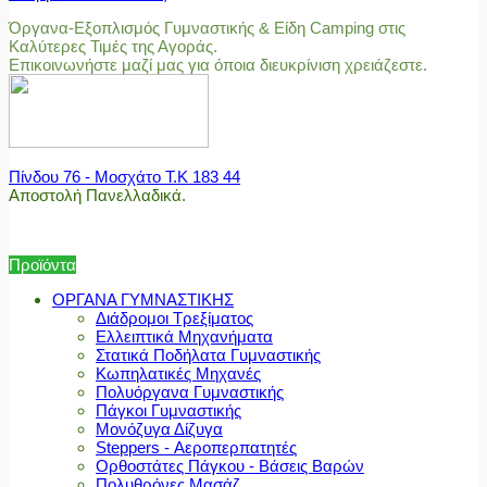
Όργανα-Εξοπλισμός Γυμναστικής & Είδη Camping στις
Καλύτερες Τιμές της Αγοράς.
Επικοινωνήστε μαζί μας για όποια διευκρίνιση χρειάζεστε.
Πίνδου 76 - Μοσχάτο Τ.Κ 183 44
Αποστολή Πανελλαδικά.
Προϊόντα
ΟΡΓΑΝΑ ΓΥΜΝΑΣΤΙΚΗΣ
Διάδρομοι Τρεξίματος
Ελλειπτικά Μηχανήματα
Στατικά Ποδήλατα Γυμναστικής
Κωπηλατικές Μηχανές
Πολυόργανα Γυμναστικής
Πάγκοι Γυμναστικής
Μονόζυγα Δίζυγα
Steppers - Αεροπερπατητές
Ορθοστάτες Πάγκου - Βάσεις Βαρών
Πολυθρόνες Μασάζ