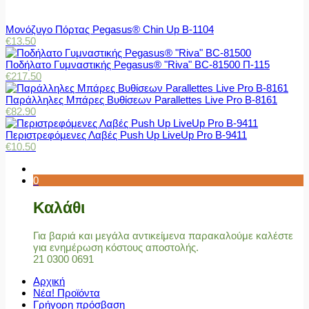
Μονόζυγο Πόρτας Pegasus® Chin Up Β-1104
€
13.50
Ποδήλατο Γυμναστικής Pegasus® "Riva" BC-81500 Π-115
€
217.50
Παράλληλες Μπάρες Βυθίσεων Parallettes Live Pro Β-8161
€
82.90
Περιστρεφόμενες Λαβές Push Up LiveUp Pro Β-9411
€
10.50
0
Καλάθι
Για βαριά και μεγάλα αντικείμενα παρακαλούμε καλέστε
για ενημέρωση κόστους αποστολής.
21 0300 0691
Αρχική
Νέα! Προϊόντα
Γρήγορη πρόσβαση