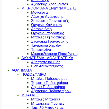
Αξεσουάρ Yoga Pilates
ΜΙΚΡΟΟΡΓΑΝΑ ΕΝΔΥΝΑΜΩΣΗΣ
Μονόζυγα
Λάστιχα Αντίστασης
Στρώματα Γυμναστικής
Όργανα Κοιλιακών
Aerobic Step
Όργανα Ισορροπίας
Μπάλες Γυμναστικής
Σχοινάκια Γυμναστικής
Ταναλάκια Χεριών
Τραμπολίνο
Μικροαξεσουάρ Προπόνησης
ΑΔΥΝΑΤΙΣΜΑ - ΑΘΛΗΤΙΑΤΡΙΚΑ
Αθλητιατρικά Είδη
Είδη Αδυνατίσματος
ΑΘΛΗΜΑΤΑ
ΠΟΔΟΣΦΑΙΡΟ
Μπάλες Ποδοσφαίρου
Τέρματα Ποδοσφαίρου
Δίχτυα Ποδοσφαίρου
Αξεσουάρ Ποδοσφαίρου
ΜΠΑΣΚΕΤ
Μπάλες Μπάσκετ
Μπασκέτες Φορητές
Ταμπλό Μπασκέτας