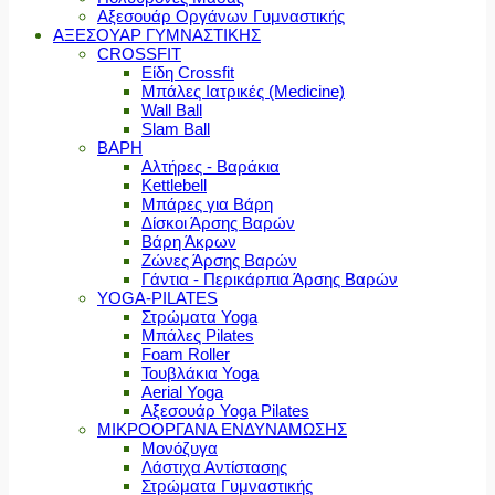
Αξεσουάρ Οργάνων Γυμναστικής
ΑΞΕΣΟΥΑΡ ΓΥΜΝΑΣΤΙΚΗΣ
CROSSFIT
Είδη Crossfit
Μπάλες Ιατρικές (Medicine)
Wall Ball
Slam Ball
ΒΑΡΗ
Αλτήρες - Βαράκια
Kettlebell
Μπάρες για Βάρη
Δίσκοι Άρσης Βαρών
Βάρη Άκρων
Ζώνες Άρσης Βαρών
Γάντια - Περικάρπια Άρσης Βαρών
YOGA-PILATES
Στρώματα Yoga
Μπάλες Pilates
Foam Roller
Τουβλάκια Yoga
Aerial Yoga
Αξεσουάρ Yoga Pilates
ΜΙΚΡΟΟΡΓΑΝΑ ΕΝΔΥΝΑΜΩΣΗΣ
Μονόζυγα
Λάστιχα Αντίστασης
Στρώματα Γυμναστικής