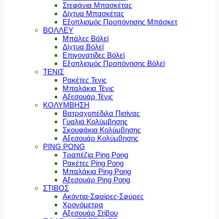
Στεφάνια Μπασκέτας
Δίχτυα Μπασκέτας
Εξοπλισμός Προπόνησης Μπάσκετ
ΒΟΛΛΕΥ
Μπάλες Βόλεϊ
Δίχτυα Βόλεϊ
Επιγονατίδες Βόλεϊ
Εξοπλισμός Προπόνησης Βόλεϊ
ΤΕΝΙΣ
Ρακέτες Τενις
Μπαλάκια Τένις
Αξεσουάρ Τένις
ΚΟΛΥΜΒΗΣΗ
Βατραχοπέδιλα Πισίνας
Γυαλιά Κολύμβησης
Σκουφάκια Κολύμβησης
Αξεσουάρ Κολύμβησης
PING PONG
Τραπέζια Ping Pong
Ρακέτες Ping Pong
Μπαλάκια Ping Pong
Αξεσουάρ Ping Pong
ΣΤΙΒΟΣ
Ακόντια-Σφαίρες-Σφύρες
Χρονόμετρα
Αξεσουάρ Στίβου