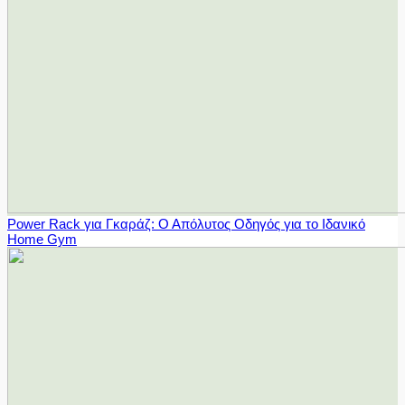
Power Rack για Γκαράζ: Ο Απόλυτος Οδηγός για το Ιδανικό
Home Gym