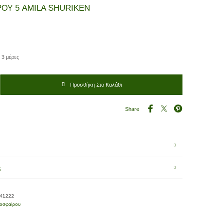
ΟΥ 5 AMILA SHURIKEN
 3 μέρες
ILA SHURIKEN ποσότητα
Προσθήκη Στο Καλάθι
Share
ς
-41222
οσφαίρου