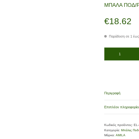
ΜΠΑΛΑ ΠΟΔ/Ρ
€
18.62
Παράδοση σε 1 έως
ΜΠΑΛΑ ΠΟΔ/ΡΟΥ 5 AM
Περιγραφή
Επιπλέον πληροφορίε
Κωδικός προϊόντος:
EL
Κατηγορία:
Μπάλες Ποδ
Μάρκα:
AMILA