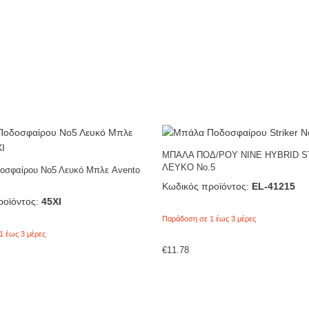
ΜΠΑΛΑ ΠΟΔ/ΡΟΥ NINE HYBRID S
ΛΕΥΚΟ No.5
σφαίρου Νο5 Λευκό Μπλε Avento
Κωδικός προϊόντος:
EL-41215
οϊόντος:
45XI
Παράδοση σε 1 έως 3 μέρες
1 έως 3 μέρες
€
11.78