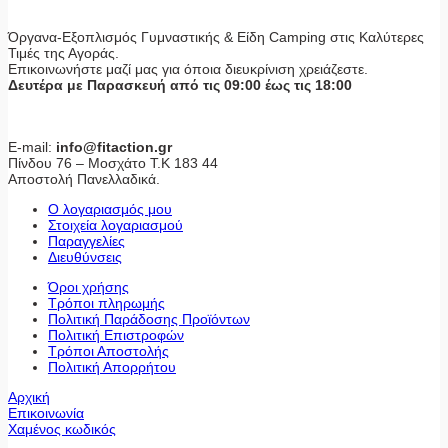
Όργανα-Εξοπλισμός Γυμναστικής & Είδη Camping στις Καλύτερες
Τιμές της Αγοράς.
Επικοινωνήστε μαζί μας για όποια διευκρίνιση χρειάζεστε.
Δευτέρα με Παρασκευή από τις 09:00 έως τις 18:00
E-mail:
info@fitaction.gr
Πίνδου 76 – Μοσχάτο Τ.Κ 183 44
Αποστολή Πανελλαδικά.
Ο λογαριασμός μου
Στοιχεία λογαριασμού
Παραγγελίες
Διευθύνσεις
Όροι χρήσης
Τρόποι πληρωμής
Πολιτική Παράδοσης Προϊόντων
Πολιτική Επιστροφών
Τρόποι Αποστολής
Πολιτική Απορρήτου
Αρχική
Επικοινωνία
Χαμένος κωδικός