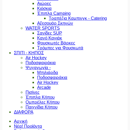
Αιώρες
Κιόσκια
Έπιπλα Camping
Τραπέζια Καμπινγκ - Catering
Αξεσουάρ Σκηνών
WATER SPORTS
Σανίδες SUP
Κανό Καγιάκ
Φουσκωτές Βάρκες
Τρόμπες για Φουσκωτά
ΣΠΙΤΙ - ΚΗΠΟΣ
Air Hockey
Ποδοσφαιράκια
Ψυχαγωγία -
Μπιλιάρδα
Ποδοσφαιράκια
Air Hockey
Arcade
Πισίνες
Έπιπλα Κήπου
Ομπρέλες Κήπου
Παιχνίδια Κήπου
ΔΙΑΦΟΡΑ
Αρχική
Νέα! Προϊόντα