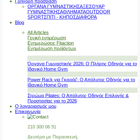
Γρήγορη πρόσβαση
ΟΡΓΑΝΑ ΓΥΜΝΑΣΤΙΚΗΣ
ΑΞΕΣΟΥΑΡ
ΓΥΜΝΑΣΤΙΚΗΣ
ΑΘΛΗΜΑΤΑ
OUTDOOR
SPORT
ΣΠΙΤΙ - ΚΗΠΟΣ
ΔΙΑΦΟΡΑ
Blog
All Articles
Γενική ενημέρωση
Ενημερώσεις Fitaction
Ενημέρωση προϊόντων
Όργανα Γυμναστικής 2026: Ο Πλήρης Οδηγός για το
Ιδανικό Home Gym
Power Rack για Γκαράζ: Ο Απόλυτος Οδηγός για το
Ιδανικό Home Gym
Στρώμα Pilates: Ο Απόλυτος Οδηγός Επιλογής &
Προστασίας για το 2026
Ο λογαριασμός μου
Επικοινωνία
210 300 06 91
Δευτέρα με Παρασκευή,