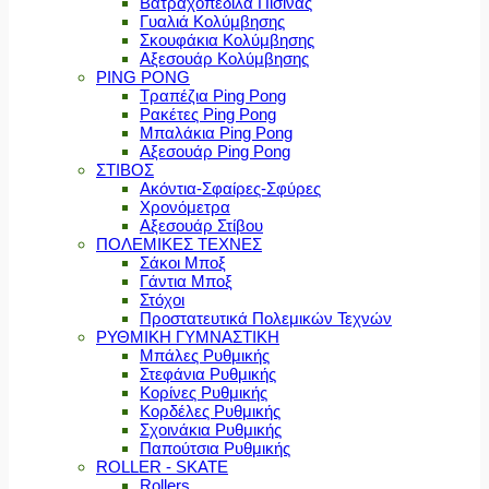
Βατραχοπέδιλα Πισίνας
Γυαλιά Κολύμβησης
Σκουφάκια Κολύμβησης
Αξεσουάρ Κολύμβησης
PING PONG
Τραπέζια Ping Pong
Ρακέτες Ping Pong
Μπαλάκια Ping Pong
Αξεσουάρ Ping Pong
ΣΤΙΒΟΣ
Ακόντια-Σφαίρες-Σφύρες
Χρονόμετρα
Αξεσουάρ Στίβου
ΠΟΛΕΜΙΚΕΣ ΤΕΧΝΕΣ
Σάκοι Μποξ
Γάντια Μποξ
Στόχοι
Προστατευτικά Πολεμικών Τεχνών
ΡΥΘΜΙΚΗ ΓΥΜΝΑΣΤΙΚΗ
Μπάλες Ρυθμικής
Στεφάνια Ρυθμικής
Κορίνες Ρυθμικής
Κορδέλες Ρυθμικής
Σχοινάκια Ρυθμικής
Παπούτσια Ρυθμικής
ROLLER - SKATE
Rollers