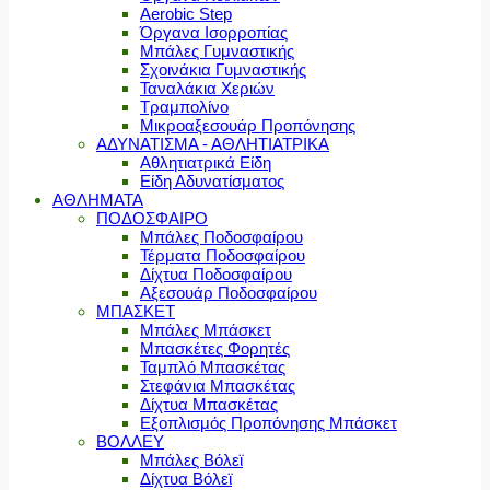
Aerobic Step
Όργανα Ισορροπίας
Μπάλες Γυμναστικής
Σχοινάκια Γυμναστικής
Ταναλάκια Χεριών
Τραμπολίνο
Μικροαξεσουάρ Προπόνησης
ΑΔΥΝΑΤΙΣΜΑ - ΑΘΛΗΤΙΑΤΡΙΚΑ
Αθλητιατρικά Είδη
Είδη Αδυνατίσματος
ΑΘΛΗΜΑΤΑ
ΠΟΔΟΣΦΑΙΡΟ
Μπάλες Ποδοσφαίρου
Τέρματα Ποδοσφαίρου
Δίχτυα Ποδοσφαίρου
Αξεσουάρ Ποδοσφαίρου
ΜΠΑΣΚΕΤ
Μπάλες Μπάσκετ
Μπασκέτες Φορητές
Ταμπλό Μπασκέτας
Στεφάνια Μπασκέτας
Δίχτυα Μπασκέτας
Εξοπλισμός Προπόνησης Μπάσκετ
ΒΟΛΛΕΥ
Μπάλες Βόλεϊ
Δίχτυα Βόλεϊ