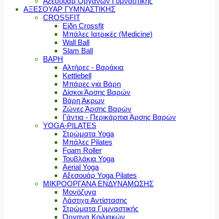
Αξεσουάρ Οργάνων Γυμναστικής
ΑΞΕΣΟΥΑΡ ΓΥΜΝΑΣΤΙΚΗΣ
CROSSFIT
Είδη Crossfit
Μπάλες Ιατρικές (Medicine)
Wall Ball
Slam Ball
ΒΑΡΗ
Αλτήρες - Βαράκια
Kettlebell
Μπάρες για Βάρη
Δίσκοι Άρσης Βαρών
Βάρη Άκρων
Ζώνες Άρσης Βαρών
Γάντια - Περικάρπια Άρσης Βαρών
YOGA-PILATES
Στρώματα Yoga
Μπάλες Pilates
Foam Roller
Τουβλάκια Yoga
Aerial Yoga
Αξεσουάρ Yoga Pilates
ΜΙΚΡΟΟΡΓΑΝΑ ΕΝΔΥΝΑΜΩΣΗΣ
Μονόζυγα
Λάστιχα Αντίστασης
Στρώματα Γυμναστικής
Όργανα Κοιλιακών