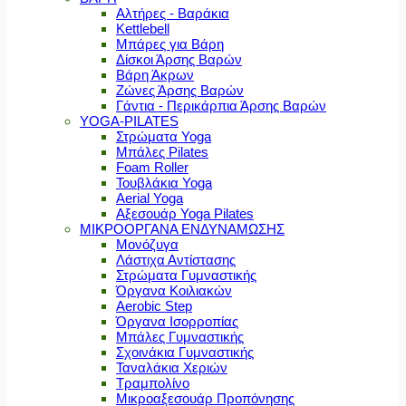
Αλτήρες - Βαράκια
Kettlebell
Μπάρες για Βάρη
Δίσκοι Άρσης Βαρών
Βάρη Άκρων
Ζώνες Άρσης Βαρών
Γάντια - Περικάρπια Άρσης Βαρών
YOGA-PILATES
Στρώματα Yoga
Μπάλες Pilates
Foam Roller
Τουβλάκια Yoga
Aerial Yoga
Αξεσουάρ Yoga Pilates
ΜΙΚΡΟΟΡΓΑΝΑ ΕΝΔΥΝΑΜΩΣΗΣ
Μονόζυγα
Λάστιχα Αντίστασης
Στρώματα Γυμναστικής
Όργανα Κοιλιακών
Aerobic Step
Όργανα Ισορροπίας
Μπάλες Γυμναστικής
Σχοινάκια Γυμναστικής
Ταναλάκια Χεριών
Τραμπολίνο
Μικροαξεσουάρ Προπόνησης