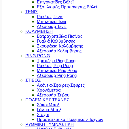
Επιγονατίδες Βόλεϊ
Εξοπλισμός Προπόνησης Βόλεϊ
ΤΕΝΙΣ
Ρακέτες Τενις
Μπαλάκια Τένις
Αξεσουάρ Τένις
ΚΟΛΥΜΒΗΣΗ
Βατραχοπέδιλα Πισίνας
Γυαλιά Κολύμβησης
Σκουφάκια Κολύμβησης
Αξεσουάρ Κολύμβησης
PING PONG
Τραπέζια Ping Pong
Ρακέτες Ping Pong
Μπαλάκια Ping Pong
Αξεσουάρ Ping Pong
ΣΤΙΒΟΣ
Ακόντια-Σφαίρες-Σφύρες
Χρονόμετρα
Αξεσουάρ Στίβου
ΠΟΛΕΜΙΚΕΣ ΤΕΧΝΕΣ
Σάκοι Μποξ
Γάντια Μποξ
Στόχοι
Προστατευτικά Πολεμικών Τεχνών
ΡΥΘΜΙΚΗ ΓΥΜΝΑΣΤΙΚΗ