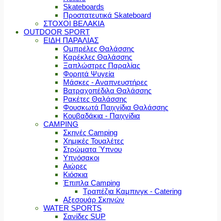
Skateboards
Προστατευτικά Skateboard
ΣΤΟΧΟΙ ΒΕΛΑΚΙΑ
OUTDOOR SPORT
ΕΙΔΗ ΠΑΡΑΛΙΑΣ
Ομπρέλες Θαλάσσης
Καρέκλες Θαλάσσης
Ξαπλώστρες Παραλίας
Φορητά Ψυγεία
Μάσκες - Αναπνευστήρες
Βατραχοπέδιλα Θαλάσσης
Ρακέτες Θαλάσσης
Φουσκωτά Παιχνίδια Θαλάσσης
Κουβαδάκια - Παιχνίδια
CAMPING
Σκηνές Camping
Χημικές Τουαλέτες
Στρώματα Ύπνου
Υπνόσακοι
Αιώρες
Κιόσκια
Έπιπλα Camping
Τραπέζια Καμπινγκ - Catering
Αξεσουάρ Σκηνών
WATER SPORTS
Σανίδες SUP