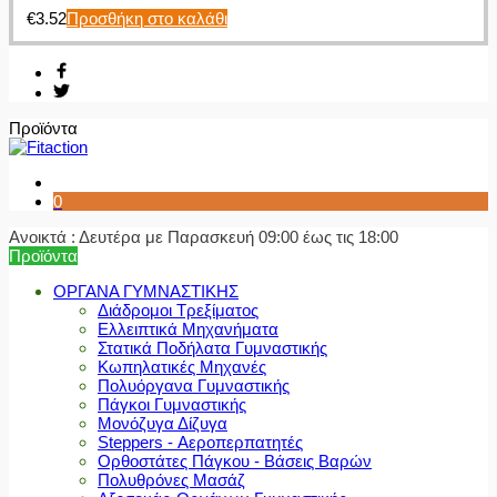
€
3.52
Προσθήκη στο καλάθι
Προϊόντα
0
Ανοικτά : Δευτέρα με Παρασκευή 09:00 έως τις 18:00
Προϊόντα
ΟΡΓΑΝΑ ΓΥΜΝΑΣΤΙΚΗΣ
Διάδρομοι Τρεξίματος
Ελλειπτικά Μηχανήματα
Στατικά Ποδήλατα Γυμναστικής
Κωπηλατικές Μηχανές
Πολυόργανα Γυμναστικής
Πάγκοι Γυμναστικής
Μονόζυγα Δίζυγα
Steppers - Αεροπερπατητές
Ορθοστάτες Πάγκου - Βάσεις Βαρών
Πολυθρόνες Μασάζ