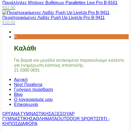
Παράλληλες Μπάρες Βυθίσεων Parallettes Live Pro Β-8161
€
82.90
Περιστρεφόμενες Λαβές Push Up LiveUp Pro Β-9411
€
10.50
0
Καλάθι
Για βαριά και μεγάλα αντικείμενα παρακαλούμε καλέστε
για ενημέρωση κόστους αποστολής.
21 0300 0691
Αρχική
Νέα! Προϊόντα
Γρήγορη πρόσβαση
Blog
Ο λογαριασμός μου
Επικοινωνία
ΟΡΓΑΝΑ ΓΥΜΝΑΣΤΙΚΗΣ
ΑΞΕΣΟΥΑΡ
ΓΥΜΝΑΣΤΙΚΗΣ
ΑΘΛΗΜΑΤΑ
OUTDOOR SPORT
ΣΠΙΤΙ -
ΚΗΠΟΣ
ΔΙΑΦΟΡΑ