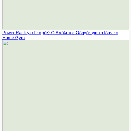
Power Rack για Γκαράζ: Ο Απόλυτος Οδηγός για το Ιδανικό
Home Gym