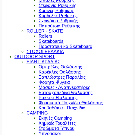
Μπάλες Ρυθμικής
Στεφάνια Ρυθμικής
Κορίνες Ρυθμικής
Κορδέλες Ρυθμικής
Σχοινάκια Ρυθμικής
Παπούτσια Ρυθμικής
ROLLER - SKATE
Rollers
Skateboards
Προστατευτικά Skateboard
ΣΤΟΧΟΙ ΒΕΛΑΚΙΑ
OUTDOOR SPORT
ΕΙΔΗ ΠΑΡΑΛΙΑΣ
Ομπρέλες Θαλάσσης
Καρέκλες Θαλάσσης
Ξαπλώστρες Παραλίας
Φορητά Ψυγεία
Μάσκες - Αναπνευστήρες
Βατραχοπέδιλα Θαλάσσης
Ρακέτες Θαλάσσης
Φουσκωτά Παιχνίδια Θαλάσσης
Κουβαδάκια - Παιχνίδια
CAMPING
Σκηνές Camping
Χημικές Τουαλέτες
Στρώματα Ύπνου
Υπνόσακοι