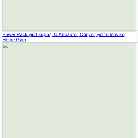
Power Rack για Γκαράζ: Ο Απόλυτος Οδηγός για το Ιδανικό
Home Gym