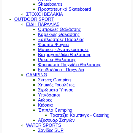
Skateboards
Προστατευτικά Skateboard
ΣΤΟΧΟΙ ΒΕΛΑΚΙΑ
OUTDOOR SPORT
ΕΙΔΗ ΠΑΡΑΛΙΑΣ
Ομπρέλες Θαλάσσης
Καρέκλες Θαλάσσης
Ξαπλώστρες Παραλίας
Φορητά Ψυγεία
Μάσκες - Αναπνευστήρες
Βατραχοπέδιλα Θαλάσσης
Ρακέτες Θαλάσσης
Φουσκωτά Παιχνίδια Θαλάσσης
Κουβαδάκια - Παιχνίδια
CAMPING
Σκηνές Camping
Χημικές Τουαλέτες
Στρώματα Ύπνου
Υπνόσακοι
Αιώρες
Κιόσκια
Έπιπλα Camping
Τραπέζια Καμπινγκ - Catering
Αξεσουάρ Σκηνών
WATER SPORTS
Σανίδες SUP