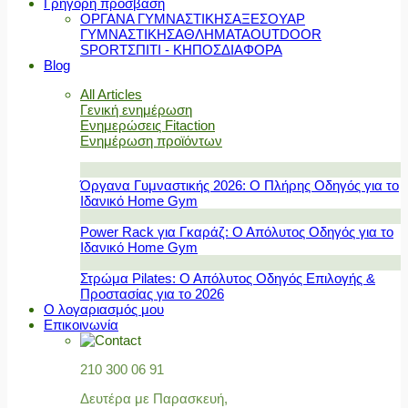
Γρήγορη πρόσβαση
ΟΡΓΑΝΑ ΓΥΜΝΑΣΤΙΚΗΣ
ΑΞΕΣΟΥΑΡ
ΓΥΜΝΑΣΤΙΚΗΣ
ΑΘΛΗΜΑΤΑ
OUTDOOR
SPORT
ΣΠΙΤΙ - ΚΗΠΟΣ
ΔΙΑΦΟΡΑ
Blog
All Articles
Γενική ενημέρωση
Ενημερώσεις Fitaction
Ενημέρωση προϊόντων
Όργανα Γυμναστικής 2026: Ο Πλήρης Οδηγός για το
Ιδανικό Home Gym
Power Rack για Γκαράζ: Ο Απόλυτος Οδηγός για το
Ιδανικό Home Gym
Στρώμα Pilates: Ο Απόλυτος Οδηγός Επιλογής &
Προστασίας για το 2026
Ο λογαριασμός μου
Επικοινωνία
210 300 06 91
Δευτέρα με Παρασκευή,