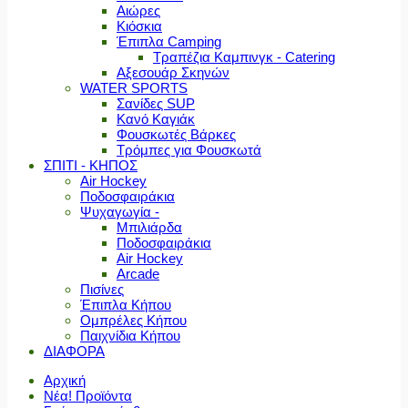
Αιώρες
Κιόσκια
Έπιπλα Camping
Τραπέζια Καμπινγκ - Catering
Αξεσουάρ Σκηνών
WATER SPORTS
Σανίδες SUP
Κανό Καγιάκ
Φουσκωτές Βάρκες
Τρόμπες για Φουσκωτά
ΣΠΙΤΙ - ΚΗΠΟΣ
Air Hockey
Ποδοσφαιράκια
Ψυχαγωγία -
Μπιλιάρδα
Ποδοσφαιράκια
Air Hockey
Arcade
Πισίνες
Έπιπλα Κήπου
Ομπρέλες Κήπου
Παιχνίδια Κήπου
ΔΙΑΦΟΡΑ
Αρχική
Νέα! Προϊόντα