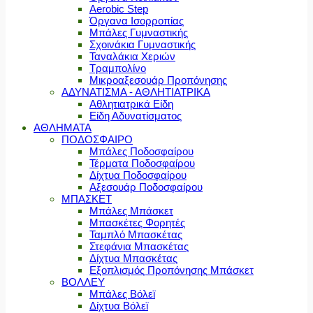
Aerobic Step
Όργανα Ισορροπίας
Μπάλες Γυμναστικής
Σχοινάκια Γυμναστικής
Ταναλάκια Χεριών
Τραμπολίνο
Μικροαξεσουάρ Προπόνησης
ΑΔΥΝΑΤΙΣΜΑ - ΑΘΛΗΤΙΑΤΡΙΚΑ
Αθλητιατρικά Είδη
Είδη Αδυνατίσματος
ΑΘΛΗΜΑΤΑ
ΠΟΔΟΣΦΑΙΡΟ
Μπάλες Ποδοσφαίρου
Τέρματα Ποδοσφαίρου
Δίχτυα Ποδοσφαίρου
Αξεσουάρ Ποδοσφαίρου
ΜΠΑΣΚΕΤ
Μπάλες Μπάσκετ
Μπασκέτες Φορητές
Ταμπλό Μπασκέτας
Στεφάνια Μπασκέτας
Δίχτυα Μπασκέτας
Εξοπλισμός Προπόνησης Μπάσκετ
ΒΟΛΛΕΥ
Μπάλες Βόλεϊ
Δίχτυα Βόλεϊ