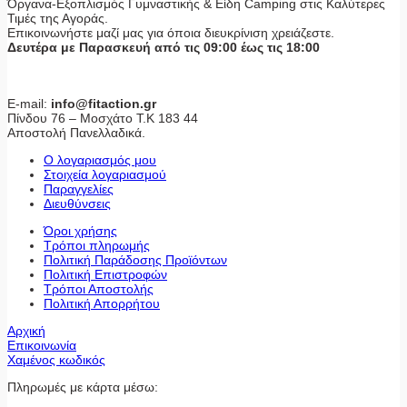
Όργανα-Εξοπλισμός Γυμναστικής & Είδη Camping στις Καλύτερες
Τιμές της Αγοράς.
Επικοινωνήστε μαζί μας για όποια διευκρίνιση χρειάζεστε.
Δευτέρα με Παρασκευή από τις 09:00 έως τις 18:00
E-mail:
info@fitaction.gr
Πίνδου 76 – Μοσχάτο Τ.Κ 183 44
Αποστολή Πανελλαδικά.
Ο λογαριασμός μου
Στοιχεία λογαριασμού
Παραγγελίες
Διευθύνσεις
Όροι χρήσης
Τρόποι πληρωμής
Πολιτική Παράδοσης Προϊόντων
Πολιτική Επιστροφών
Τρόποι Αποστολής
Πολιτική Απορρήτου
Αρχική
Επικοινωνία
Χαμένος κωδικός
Πληρωμές με κάρτα μέσω: