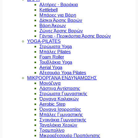
Αλτήρες - Βαράκια
Kettlebell
Μπάρες για Βάρη
Δίσκοι Άρσης Βαρών
Βάρη Άκρων
Ζώνες Άρσης Βαρών
Γάντια - Περικάρπια Άρσης Βαρών
YOGA-PILATES
Στρώματα Yoga
Μπάλες Pilates
Foam Roller
Τουβλάκια Yoga
Aerial Yoga
Αξεσουάρ Yoga Pilates
ΜΙΚΡΟΟΡΓΑΝΑ ΕΝΔΥΝΑΜΩΣΗΣ
Μονόζυγα
Λάστιχα Αντίστασης
Στρώματα Γυμναστικής
Όργανα Κοιλιακών
Aerobic Step
Όργανα Ισορροπίας
Μπάλες Γυμναστικής
Σχοινάκια Γυμναστικής
Ταναλάκια Χεριών
Τραμπολίνο
Μικροαξεσουάρ Προπόνησης