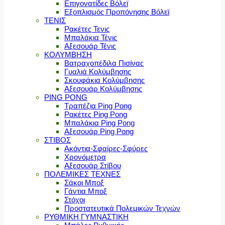
Επιγονατίδες Βόλεϊ
Εξοπλισμός Προπόνησης Βόλεϊ
ΤΕΝΙΣ
Ρακέτες Τενις
Μπαλάκια Τένις
Αξεσουάρ Τένις
ΚΟΛΥΜΒΗΣΗ
Βατραχοπέδιλα Πισίνας
Γυαλιά Κολύμβησης
Σκουφάκια Κολύμβησης
Αξεσουάρ Κολύμβησης
PING PONG
Τραπέζια Ping Pong
Ρακέτες Ping Pong
Μπαλάκια Ping Pong
Αξεσουάρ Ping Pong
ΣΤΙΒΟΣ
Ακόντια-Σφαίρες-Σφύρες
Χρονόμετρα
Αξεσουάρ Στίβου
ΠΟΛΕΜΙΚΕΣ ΤΕΧΝΕΣ
Σάκοι Μποξ
Γάντια Μποξ
Στόχοι
Προστατευτικά Πολεμικών Τεχνών
ΡΥΘΜΙΚΗ ΓΥΜΝΑΣΤΙΚΗ