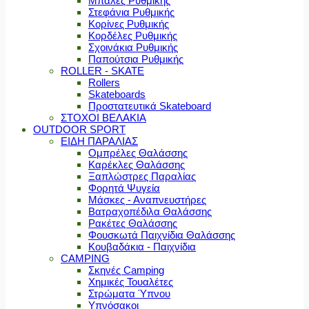
Μπάλες Ρυθμικής
Στεφάνια Ρυθμικής
Κορίνες Ρυθμικής
Κορδέλες Ρυθμικής
Σχοινάκια Ρυθμικής
Παπούτσια Ρυθμικής
ROLLER - SKATE
Rollers
Skateboards
Προστατευτικά Skateboard
ΣΤΟΧΟΙ ΒΕΛΑΚΙΑ
OUTDOOR SPORT
ΕΙΔΗ ΠΑΡΑΛΙΑΣ
Ομπρέλες Θαλάσσης
Καρέκλες Θαλάσσης
Ξαπλώστρες Παραλίας
Φορητά Ψυγεία
Μάσκες - Αναπνευστήρες
Βατραχοπέδιλα Θαλάσσης
Ρακέτες Θαλάσσης
Φουσκωτά Παιχνίδια Θαλάσσης
Κουβαδάκια - Παιχνίδια
CAMPING
Σκηνές Camping
Χημικές Τουαλέτες
Στρώματα Ύπνου
Υπνόσακοι