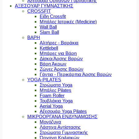
Αξεσουάρ Οργάνων Γυμναστικής
ΑΞΕΣΟΥΑΡ ΓΥΜΝΑΣΤΙΚΗΣ
CROSSFIT
Είδη Crossfit
Μπάλες Ιατρικές (Medicine)
Wall Ball
Slam Ball
ΒΑΡΗ
Αλτήρες - Βαράκια
Kettlebell
Μπάρες για Βάρη
Δίσκοι Άρσης Βαρών
Βάρη Άκρων
Ζώνες Άρσης Βαρών
Γάντια - Περικάρπια Άρσης Βαρών
YOGA-PILATES
Στρώματα Yoga
Μπάλες Pilates
Foam Roller
Τουβλάκια Yoga
Aerial Yoga
Αξεσουάρ Yoga Pilates
ΜΙΚΡΟΟΡΓΑΝΑ ΕΝΔΥΝΑΜΩΣΗΣ
Μονόζυγα
Λάστιχα Αντίστασης
Στρώματα Γυμναστικής
Όργανα Κοιλιακών