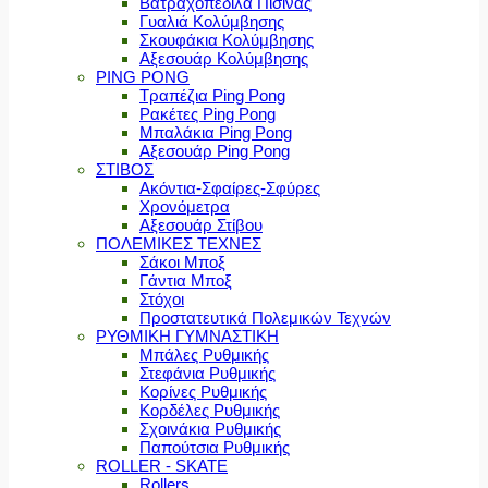
Βατραχοπέδιλα Πισίνας
Γυαλιά Κολύμβησης
Σκουφάκια Κολύμβησης
Αξεσουάρ Κολύμβησης
PING PONG
Τραπέζια Ping Pong
Ρακέτες Ping Pong
Μπαλάκια Ping Pong
Αξεσουάρ Ping Pong
ΣΤΙΒΟΣ
Ακόντια-Σφαίρες-Σφύρες
Χρονόμετρα
Αξεσουάρ Στίβου
ΠΟΛΕΜΙΚΕΣ ΤΕΧΝΕΣ
Σάκοι Μποξ
Γάντια Μποξ
Στόχοι
Προστατευτικά Πολεμικών Τεχνών
ΡΥΘΜΙΚΗ ΓΥΜΝΑΣΤΙΚΗ
Μπάλες Ρυθμικής
Στεφάνια Ρυθμικής
Κορίνες Ρυθμικής
Κορδέλες Ρυθμικής
Σχοινάκια Ρυθμικής
Παπούτσια Ρυθμικής
ROLLER - SKATE
Rollers