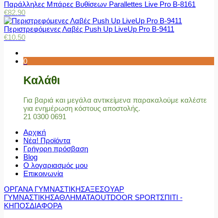
Παράλληλες Μπάρες Βυθίσεων Parallettes Live Pro Β-8161
€
82.90
Περιστρεφόμενες Λαβές Push Up LiveUp Pro Β-9411
€
10.50
0
Καλάθι
Για βαριά και μεγάλα αντικείμενα παρακαλούμε καλέστε
για ενημέρωση κόστους αποστολής.
21 0300 0691
Αρχική
Νέα! Προϊόντα
Γρήγορη πρόσβαση
Blog
Ο λογαριασμός μου
Επικοινωνία
ΟΡΓΑΝΑ ΓΥΜΝΑΣΤΙΚΗΣ
ΑΞΕΣΟΥΑΡ
ΓΥΜΝΑΣΤΙΚΗΣ
ΑΘΛΗΜΑΤΑ
OUTDOOR SPORT
ΣΠΙΤΙ -
ΚΗΠΟΣ
ΔΙΑΦΟΡΑ