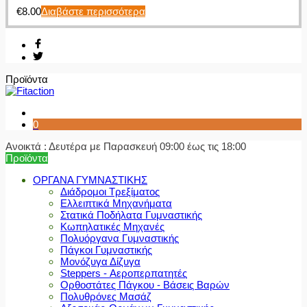
€
8.00
Διαβάστε περισσότερα
Προϊόντα
0
Ανοικτά : Δευτέρα με Παρασκευή 09:00 έως τις 18:00
Προϊόντα
ΟΡΓΑΝΑ ΓΥΜΝΑΣΤΙΚΗΣ
Διάδρομοι Τρεξίματος
Ελλειπτικά Μηχανήματα
Στατικά Ποδήλατα Γυμναστικής
Κωπηλατικές Μηχανές
Πολυόργανα Γυμναστικής
Πάγκοι Γυμναστικής
Μονόζυγα Δίζυγα
Steppers - Αεροπερπατητές
Ορθοστάτες Πάγκου - Βάσεις Βαρών
Πολυθρόνες Μασάζ