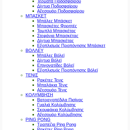
Τέρματα Ποδοσφαίρου
Δίχτυα Ποδοσφαίρου
Αξεσουάρ Ποδοσφαίρου
ΜΠΑΣΚΕΤ
Μπάλες Μπάσκετ
Μπασκέτες Φορητές
Ταμπλό Μπασκέτας
Στεφάνια Μπασκέτας
Δίχτυα Μπασκέτας
Εξοπλισμός Προπόνησης Μπάσκετ
ΒΟΛΛΕΥ
Μπάλες Βόλεϊ
Δίχτυα Βόλεϊ
Επιγονατίδες Βόλεϊ
Εξοπλισμός Προπόνησης Βόλεϊ
ΤΕΝΙΣ
Ρακέτες Τενις
Μπαλάκια Τένις
Αξεσουάρ Τένις
ΚΟΛΥΜΒΗΣΗ
Βατραχοπέδιλα Πισίνας
Γυαλιά Κολύμβησης
Σκουφάκια Κολύμβησης
Αξεσουάρ Κολύμβησης
PING PONG
Τραπέζια Ping Pong
Ρακέτες Ping Pong