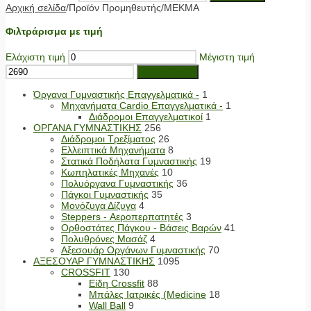
Αρχική σελίδα
/
Προϊόν Προμηθευτής
/
MEKMA
Φιλτράρισμα με τιμή
Ελάχιστη τιμή
Μέγιστη τιμή
Φιλτράρισμα
Όργανα Γυμναστικής Επαγγελματικά -
1
Μηχανήματα Cardio Επαγγελματικά -
1
Διάδρομοι Επαγγελματικοί
1
ΟΡΓΑΝΑ ΓΥΜΝΑΣΤΙΚΗΣ
256
Διάδρομοι Τρεξίματος
26
Ελλειπτικά Μηχανήματα
8
Στατικά Ποδήλατα Γυμναστικής
19
Κωπηλατικές Μηχανές
10
Πολυόργανα Γυμναστικής
36
Πάγκοι Γυμναστικής
35
Μονόζυγα Δίζυγα
4
Steppers - Αεροπερπατητές
3
Ορθοστάτες Πάγκου - Βάσεις Βαρών
41
Πολυθρόνες Μασάζ
4
Αξεσουάρ Οργάνων Γυμναστικής
70
ΑΞΕΣΟΥΑΡ ΓΥΜΝΑΣΤΙΚΗΣ
1095
CROSSFIT
130
Είδη Crossfit
88
Μπάλες Ιατρικές (Medicine
18
Wall Ball
9