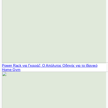
Power Rack για Γκαράζ: Ο Απόλυτος Οδηγός για το Ιδανικό
Home Gym