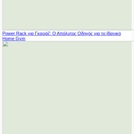
Power Rack για Γκαράζ: Ο Απόλυτος Οδηγός για το Ιδανικό
Home Gym