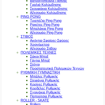
Βατραχοπέδιλα Πισίνας
Γυαλιά Κολύμβησης
Σκουφάκια Κολύμβησης
Αξεσουάρ Κολύμβησης
PING PONG
Τραπέζια Ping Pong
Ρακέτες Ping Pong
Μπαλάκια Ping Pong
Αξεσουάρ Ping Pong
ΣΤΙΒΟΣ
Ακόντια-Σφαίρες-Σφύρες
Χρονόμετρα
Αξεσουάρ Στίβου
ΠΟΛΕΜΙΚΕΣ ΤΕΧΝΕΣ
Σάκοι Μποξ
Γάντια Μποξ
Στόχοι
Προστατευτικά Πολεμικών Τεχνών
ΡΥΘΜΙΚΗ ΓΥΜΝΑΣΤΙΚΗ
Μπάλες Ρυθμικής
Στεφάνια Ρυθμικής
Κορίνες Ρυθμικής
Κορδέλες Ρυθμικής
Σχοινάκια Ρυθμικής
Παπούτσια Ρυθμικής
ROLLER - SKATE
Rollers