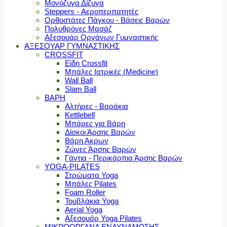
Μονόζυγα Δίζυγα
Steppers - Αεροπερπατητές
Ορθοστάτες Πάγκου - Βάσεις Βαρών
Πολυθρόνες Μασάζ
Αξεσουάρ Οργάνων Γυμναστικής
ΑΞΕΣΟΥΑΡ ΓΥΜΝΑΣΤΙΚΗΣ
CROSSFIT
Είδη Crossfit
Μπάλες Ιατρικές (Medicine)
Wall Ball
Slam Ball
ΒΑΡΗ
Αλτήρες - Βαράκια
Kettlebell
Μπάρες για Βάρη
Δίσκοι Άρσης Βαρών
Βάρη Άκρων
Ζώνες Άρσης Βαρών
Γάντια - Περικάρπια Άρσης Βαρών
YOGA-PILATES
Στρώματα Yoga
Μπάλες Pilates
Foam Roller
Τουβλάκια Yoga
Aerial Yoga
Αξεσουάρ Yoga Pilates
ΜΙΚΡΟΟΡΓΑΝΑ ΕΝΔΥΝΑΜΩΣΗΣ