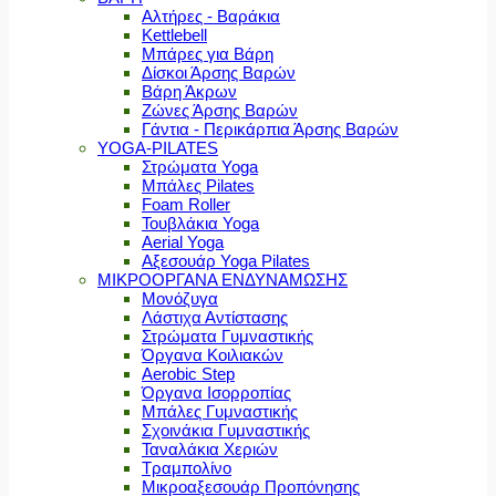
Αλτήρες - Βαράκια
Kettlebell
Μπάρες για Βάρη
Δίσκοι Άρσης Βαρών
Βάρη Άκρων
Ζώνες Άρσης Βαρών
Γάντια - Περικάρπια Άρσης Βαρών
YOGA-PILATES
Στρώματα Yoga
Μπάλες Pilates
Foam Roller
Τουβλάκια Yoga
Aerial Yoga
Αξεσουάρ Yoga Pilates
ΜΙΚΡΟΟΡΓΑΝΑ ΕΝΔΥΝΑΜΩΣΗΣ
Μονόζυγα
Λάστιχα Αντίστασης
Στρώματα Γυμναστικής
Όργανα Κοιλιακών
Aerobic Step
Όργανα Ισορροπίας
Μπάλες Γυμναστικής
Σχοινάκια Γυμναστικής
Ταναλάκια Χεριών
Τραμπολίνο
Μικροαξεσουάρ Προπόνησης