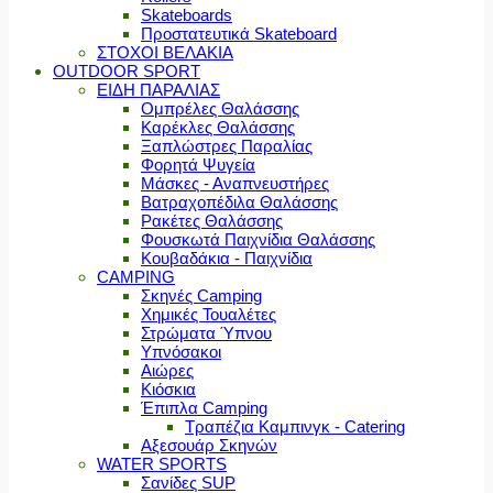
Skateboards
Προστατευτικά Skateboard
ΣΤΟΧΟΙ ΒΕΛΑΚΙΑ
OUTDOOR SPORT
ΕΙΔΗ ΠΑΡΑΛΙΑΣ
Ομπρέλες Θαλάσσης
Καρέκλες Θαλάσσης
Ξαπλώστρες Παραλίας
Φορητά Ψυγεία
Μάσκες - Αναπνευστήρες
Βατραχοπέδιλα Θαλάσσης
Ρακέτες Θαλάσσης
Φουσκωτά Παιχνίδια Θαλάσσης
Κουβαδάκια - Παιχνίδια
CAMPING
Σκηνές Camping
Χημικές Τουαλέτες
Στρώματα Ύπνου
Υπνόσακοι
Αιώρες
Κιόσκια
Έπιπλα Camping
Τραπέζια Καμπινγκ - Catering
Αξεσουάρ Σκηνών
WATER SPORTS
Σανίδες SUP