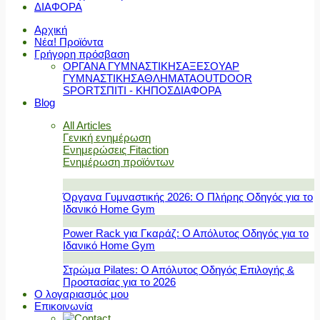
ΔΙΑΦΟΡΑ
Αρχική
Νέα! Προϊόντα
Γρήγορη πρόσβαση
ΟΡΓΑΝΑ ΓΥΜΝΑΣΤΙΚΗΣ
ΑΞΕΣΟΥΑΡ
ΓΥΜΝΑΣΤΙΚΗΣ
ΑΘΛΗΜΑΤΑ
OUTDOOR
SPORT
ΣΠΙΤΙ - ΚΗΠΟΣ
ΔΙΑΦΟΡΑ
Blog
All Articles
Γενική ενημέρωση
Ενημερώσεις Fitaction
Ενημέρωση προϊόντων
Όργανα Γυμναστικής 2026: Ο Πλήρης Οδηγός για το
Ιδανικό Home Gym
Power Rack για Γκαράζ: Ο Απόλυτος Οδηγός για το
Ιδανικό Home Gym
Στρώμα Pilates: Ο Απόλυτος Οδηγός Επιλογής &
Προστασίας για το 2026
Ο λογαριασμός μου
Επικοινωνία