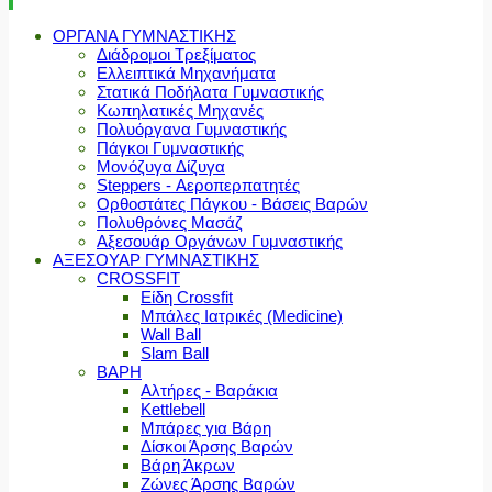
ΟΡΓΑΝΑ ΓΥΜΝΑΣΤΙΚΗΣ
Διάδρομοι Τρεξίματος
Ελλειπτικά Μηχανήματα
Στατικά Ποδήλατα Γυμναστικής
Κωπηλατικές Μηχανές
Πολυόργανα Γυμναστικής
Πάγκοι Γυμναστικής
Μονόζυγα Δίζυγα
Steppers - Αεροπερπατητές
Ορθοστάτες Πάγκου - Βάσεις Βαρών
Πολυθρόνες Μασάζ
Αξεσουάρ Οργάνων Γυμναστικής
ΑΞΕΣΟΥΑΡ ΓΥΜΝΑΣΤΙΚΗΣ
CROSSFIT
Είδη Crossfit
Μπάλες Ιατρικές (Medicine)
Wall Ball
Slam Ball
ΒΑΡΗ
Αλτήρες - Βαράκια
Kettlebell
Μπάρες για Βάρη
Δίσκοι Άρσης Βαρών
Βάρη Άκρων
Ζώνες Άρσης Βαρών