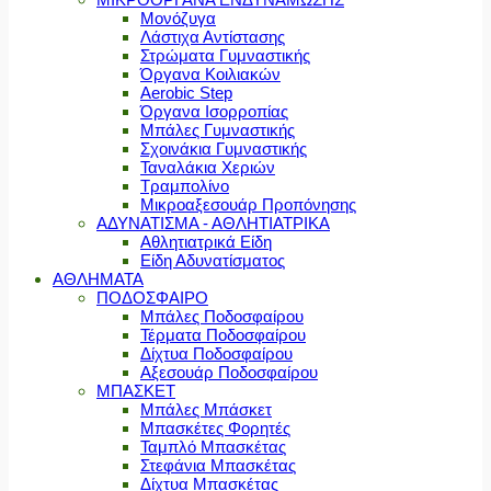
Μονόζυγα
Λάστιχα Αντίστασης
Στρώματα Γυμναστικής
Όργανα Κοιλιακών
Aerobic Step
Όργανα Ισορροπίας
Μπάλες Γυμναστικής
Σχοινάκια Γυμναστικής
Ταναλάκια Χεριών
Τραμπολίνο
Μικροαξεσουάρ Προπόνησης
ΑΔΥΝΑΤΙΣΜΑ - ΑΘΛΗΤΙΑΤΡΙΚΑ
Αθλητιατρικά Είδη
Είδη Αδυνατίσματος
ΑΘΛΗΜΑΤΑ
ΠΟΔΟΣΦΑΙΡΟ
Μπάλες Ποδοσφαίρου
Τέρματα Ποδοσφαίρου
Δίχτυα Ποδοσφαίρου
Αξεσουάρ Ποδοσφαίρου
ΜΠΑΣΚΕΤ
Μπάλες Μπάσκετ
Μπασκέτες Φορητές
Ταμπλό Μπασκέτας
Στεφάνια Μπασκέτας
Δίχτυα Μπασκέτας