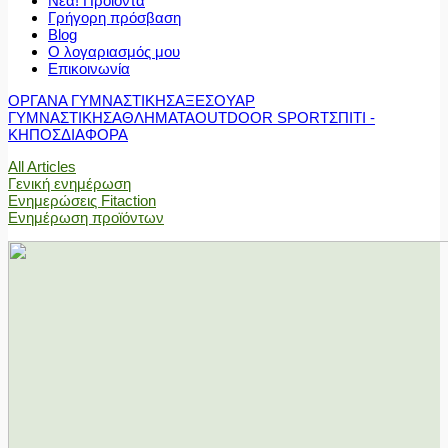
Νέα! Προϊόντα
Γρήγορη πρόσβαση
Blog
Ο λογαριασμός μου
Επικοινωνία
ΟΡΓΑΝΑ ΓΥΜΝΑΣΤΙΚΗΣ
ΑΞΕΣΟΥΑΡ
ΓΥΜΝΑΣΤΙΚΗΣ
ΑΘΛΗΜΑΤΑ
OUTDOOR SPORT
ΣΠΙΤΙ -
ΚΗΠΟΣ
ΔΙΑΦΟΡΑ
All Articles
Γενική ενημέρωση
Ενημερώσεις Fitaction
Ενημέρωση προϊόντων