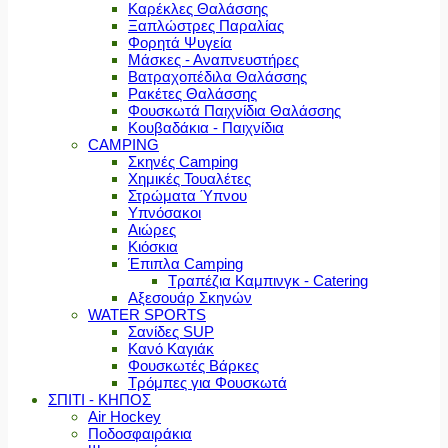
Καρέκλες Θαλάσσης
Ξαπλώστρες Παραλίας
Φορητά Ψυγεία
Μάσκες - Αναπνευστήρες
Βατραχοπέδιλα Θαλάσσης
Ρακέτες Θαλάσσης
Φουσκωτά Παιχνίδια Θαλάσσης
Κουβαδάκια - Παιχνίδια
CAMPING
Σκηνές Camping
Χημικές Τουαλέτες
Στρώματα Ύπνου
Υπνόσακοι
Αιώρες
Κιόσκια
Έπιπλα Camping
Τραπέζια Καμπινγκ - Catering
Αξεσουάρ Σκηνών
WATER SPORTS
Σανίδες SUP
Κανό Καγιάκ
Φουσκωτές Βάρκες
Τρόμπες για Φουσκωτά
ΣΠΙΤΙ - ΚΗΠΟΣ
Air Hockey
Ποδοσφαιράκια