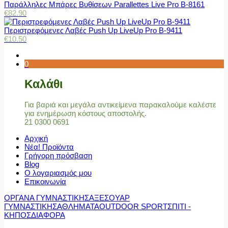
Παράλληλες Μπάρες Βυθίσεων Parallettes Live Pro Β-8161
€
82.90
Περιστρεφόμενες Λαβές Push Up LiveUp Pro Β-9411
€
10.50
0
Καλάθι
Για βαριά και μεγάλα αντικείμενα παρακαλούμε καλέστε
για ενημέρωση κόστους αποστολής.
21 0300 0691
Αρχική
Νέα! Προϊόντα
Γρήγορη πρόσβαση
Blog
Ο λογαριασμός μου
Επικοινωνία
ΟΡΓΑΝΑ ΓΥΜΝΑΣΤΙΚΗΣ
ΑΞΕΣΟΥΑΡ
ΓΥΜΝΑΣΤΙΚΗΣ
ΑΘΛΗΜΑΤΑ
OUTDOOR SPORT
ΣΠΙΤΙ -
ΚΗΠΟΣ
ΔΙΑΦΟΡΑ