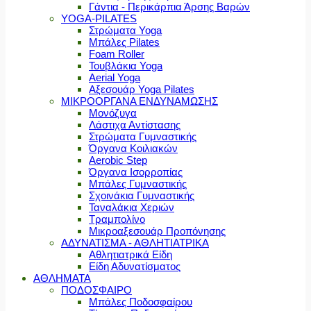
Γάντια - Περικάρπια Άρσης Βαρών
YOGA-PILATES
Στρώματα Yoga
Μπάλες Pilates
Foam Roller
Τουβλάκια Yoga
Aerial Yoga
Αξεσουάρ Yoga Pilates
ΜΙΚΡΟΟΡΓΑΝΑ ΕΝΔΥΝΑΜΩΣΗΣ
Μονόζυγα
Λάστιχα Αντίστασης
Στρώματα Γυμναστικής
Όργανα Κοιλιακών
Aerobic Step
Όργανα Ισορροπίας
Μπάλες Γυμναστικής
Σχοινάκια Γυμναστικής
Ταναλάκια Χεριών
Τραμπολίνο
Μικροαξεσουάρ Προπόνησης
ΑΔΥΝΑΤΙΣΜΑ - ΑΘΛΗΤΙΑΤΡΙΚΑ
Αθλητιατρικά Είδη
Είδη Αδυνατίσματος
ΑΘΛΗΜΑΤΑ
ΠΟΔΟΣΦΑΙΡΟ
Μπάλες Ποδοσφαίρου