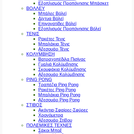
Εξοπλισμός Προπόνησης Μπάσκετ
ΒΟΛΛΕΥ
Μπάλες Βόλεϊ
Δίχτυα Βόλεϊ
Επιγονατίδες Βόλεϊ
Εξοπλισμός Προπόνησης Βόλεϊ
ΤΕΝΙΣ
Ρακέτες Τενις
Μπαλάκια Τένις
Αξεσουάρ Τένις
ΚΟΛΥΜΒΗΣΗ
Βατραχοπέδιλα Πισίνας
Γυαλιά Κολύμβησης
Σκουφάκια Κολύμβησης
Αξεσουάρ Κολύμβησης
PING PONG
Τραπέζια Ping Pong
Ρακέτες Ping Pong
Μπαλάκια Ping Pong
Αξεσουάρ Ping Pong
ΣΤΙΒΟΣ
Ακόντια-Σφαίρες-Σφύρες
Χρονόμετρα
Αξεσουάρ Στίβου
ΠΟΛΕΜΙΚΕΣ ΤΕΧΝΕΣ
Σάκοι Μποξ