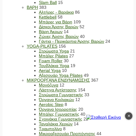
Slam Ball
15
ΒΑΡΗ
383
Αλτήρες - Βαράκια
86
Kettlebell
58
Μπάρες για Βάρη
109
Δίσκοι Άρσης Βαρών
52
Βάρη Άκρων
14
Ζώνες Άρσης Βαρών
40
Γάντια - Περικάρπια Άρσης Βαρών
24
YOGA-PILATES
156
Στρώματα Yoga
21
Μπάλες Pilates
27
Foam Roller
30
Τουβλάκια Yoga
19
Aerial Yoga
10
Αξεσουάρ Yoga Pilates
49
ΜΙΚΡΟΟΡΓΑΝΑ ΕΝΔΥΝΑΜΩΣΗΣ
367
Μονόζυγα
12
Λάστιχα Αντίστασης
154
Στρώματα Γυμναστικής
33
Όργανα Κοιλιακών
12
Aerobic Step
8
Όργανα Ισορροπίας
20
Μπάλες Γυμναστικής
40
×
Σχοινάκια Γυμναστικής
22
Ταναλάκια Χεριών
14
Τραμπολίνο
8
Μικροαξεσουάρ Προπόνησης
44